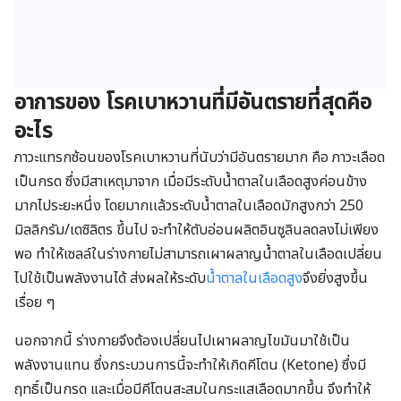
อาการของ โรคเบาหวานที่มีอันตรายที่สุดคือ
อะไร
ภาวะแทรกซ้อนของ
โรคเบาหวานที่นับว่ามีอันตรายมาก คือ ภาวะเลือด
เป็นกรด ซึ่งมีสาเหตุมาจาก เมื่อมีระดับน้ำตาลในเลือดสูงค่อนข้าง
มากไประยะหนึ่ง โดยมากเเล้วระดับน้ำตาลในเลือดมักสูงกว่า 250
มิลลิกรัม/เดซิลิตร ขึ้นไป จะทำให้ตับอ่อนผลิตอินซูลินลดลงไม่เพียง
พอ ทำให้เซลล์ในร่างกายไม่สามารถเผาผลาญน้ำตาลในเลือดเปลี่ยน
ไปใช้เป็นพลังงานได้ ส่งผลให้ระดับ
น้ำตาลในเลือดสูง
จึงยิ่งสูงขึ้น
เรื่อย ๆ
นอกจากนี้ ร่างกายจึงต้องเปลี่ยนไปเผาผลาญไขมันมาใช้เป็น
พลังงานแทน ซึ่งกระบวนการนี้จะทำให้เกิดคีโตน (Ketone) ซึ่งมี
ฤทธิ์เป็นกรด และเมื่อมีคีโตนสะสมในกระแสเลือดมากขึ้น จึงทำให้