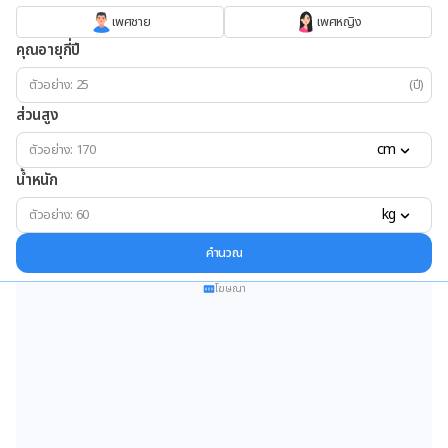
เพศชาย
เพศหญิง
คุณอายุกี่ปี
(ปี)
ส่วนสูง
cm
น้ำหนัก
kg
คำนวณ
โฆษณา