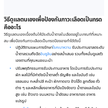
วิธีดูเเลตนเองเพื่อป้องกันภาวะเลือดเป็นกรด
คืออะไร
วิธีดูเเลตนเองเบื้องต้นให้มีระดับน้ำตาลในเลือดอยู่ในเกณฑ์ที่เหมาะ
สม เพื่อป้องกันภาวะเลือดเป็นกรดป้องอาจทำได้ดังนี้
ปฏิบัติตามแผนการรักษา
โรคเบาหวาน
รับประทานยาลดระดับ
น้ำตาลรวมถึงฉีด
อินซูลิน
อย่างสม่ำเสมอ รวมทั้งหมั่นดูแลตัว
เองตามที่คุณหมอแนะนำ
ปรับพฤติกรรมการรับประทานอาหาร โดเน้นการรับประทาน
ผัก ผลไม้ที่มีค่าดัชนีน้ำตาลต่ำ ธัญพืช และไขมันดี เช่น
แซลมอน กะหล่ำปลี คะน้า ผักกาดขาว ข้าวโอ๊ต ลูกเดือย ถั่ว
ต่าง ๆ และหลีกเลี่ยงอาหารที่มีแป้งขัดขาว น้ำตาลและไขมัน
สูง เช่น ข้าวขาว ขนมหวาน น้ำอัดลม อาหารทอด อาหาร
แปรรูป