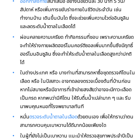
ออกกำลังกาย
สม่ำเสมอ
อย่างน้อยวันละ 30 นาที 5 วัน/
สัปดาห์ หรือเพิ่มการขยับร่างกายในชีวิตประจำวัน เช่น
ทำงานบ้าน เดินขึ้นบันได ซึ่งจะช่วยเพิ่มความไวต่ออินซูลิน
และลดระดับน้ำตาลในเลือดได้
ผ่อนคลายความเครียด ทำกิจกรรมที่ชอบ เพราะความเครียด
จะทำให้ร่างกายผลิตฮอร์โมนคอร์ติซอลเพิ่มมากขึ้นซึงมีฤทธิ์
ฮอร์โมนอินซูลิน ซึ่งจะทำให้ระดับน้ำตาลในเลือดสูงกว่าปกติ
ได้
ในต่างประเทศ หรือ บางท่านที่สามารถหาซื้อชุดตรวจคีโตนใน
เลือด หรือ ในปัสสาวะ อาจทดลองตรวจเบื้องต้นที่บ้านก่อน
หากไม่สบายหรือมีอาการที่เข้าข่ายสงสัยว่าอาจจะมีภาวะเลือด
เป็นกรด หากพบว่ามีคีโตน ให้รีบดื่มน้ำเปล่ามาก ๆ เเละ รีบ
มาพบคุณหมอที่โรงพยาบาลทันที
หมั่น
ตรวจระดับน้ำตาลในเลือด
ด้วยตนเอง
เพื่อให้ทราบว่าตน
สามารถควบคุมเบาหวานได้ดีมากน้อยเพียงใด
ในผู้ที่ยังไม่เป็นเบาหวาน เเนะนำให้ตรวจสุขภาพประจำปีเป็น