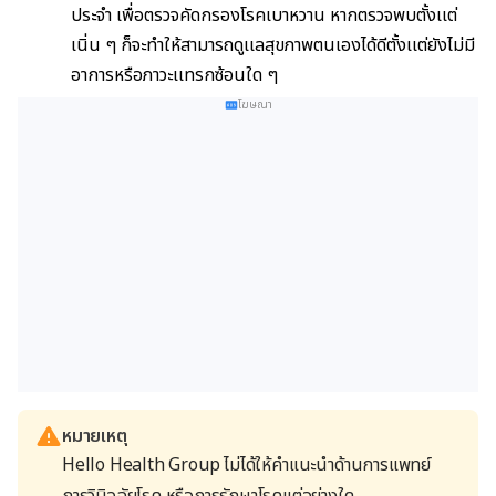
ประจำ เพื่อตรวจคัดกรองโรคเบาหวาน หากตรวจพบตั้งเเต่
เนิ่น ๆ ก็จะทำให้สามารถดูเเลสุขภาพตนเองได้ดีตั้งเเต่ยังไม่มี
อาการหรือภาวะเเทรกซ้อนใด ๆ
โฆษณา
หมายเหตุ
Hello Health Group ไม่ได้ให้คำแนะนำด้านการแพทย์
การวินิจฉัยโรค หรือการรักษาโรคแต่อย่างใด