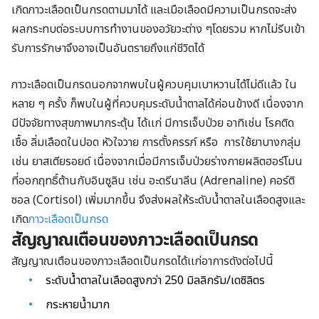
เกิดภาวะเลือดเป็นกรดตามมาได้ และเมือเลือดมีความเป็นกรดจะส่ง
ผลกระทบต่อระบบการทำงานของอวัยวะต่าง ๆโดยรวม หากไม่รีบเข้า
รับการรักษาจึงอาจเป็นอันตรายถึงแก่ชีวิตได้
ภาวะเลือดเป็นกรดนอกจากพบในผู้ควบคุมเบาหวานได้ไม่ดีเเล้ว ใน
หลาย ๆ ครั้ง ก็พบในผู้ที่ควบคุมระดับน้ำตาลได้ค่อนข้างดี เนื่องจาก
มีปัจจัยทางสุขภาพมากระตุ้น ได้เเก่ มีการเจ็บป่วย อาทิเช่น โรคติด
เชื้อ ลิ่มเลือดในปอด หัวใจวาย การตั้งครรภ์ หรือ การใช้ยาบางกลุ่ม
เช่น ยาสเตียรอยด์ เนื่องจากเมื่อมีการเจ็บป่วยร่างกายผลิตฮอร์โมน
ที่ออกฤทธิ์ต้านกับอินซูลิน เช่น อะดรีนาลีน (Adrenaline) คอร์ติ
ซอล (Cortisol) เพิ่มมากขึ้น จึงส่งผลให้ระดับน้ำตาลในเลือดสูงและ
เกิด
ภาวะเลือดเป็นกรด
สัญญาณเตือนของภาวะเลือดเป็นกรด
สัญญาณเตือนของภาวะเลือดเป็นกรดได้เเก่อาการดังต่อไปนี้
ระดับน้ำตาลในเลือดสูงกว่า 250 มิลลิกรัม/เดซิลิตร
กระหายน้ำมาก