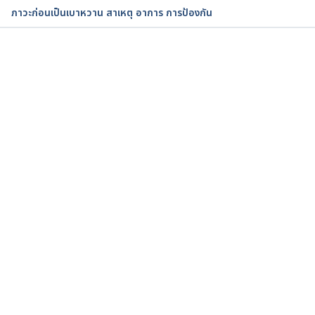
ภาวะก่อนเป็นเบาหวาน สาเหตุ อาการ การป้องกัน
essed September 08, 2022
Diabetic ketoacidosis. 
https://www.nhs.uk/conditions/diabetic-
กำลังโหลด...
ketoacidosis/.Accessed September 08, 2022