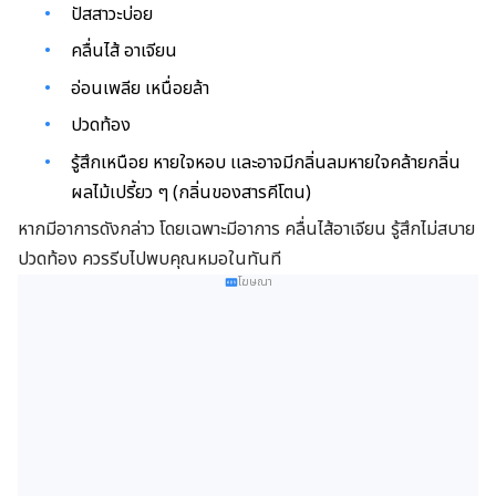
ปัสสาวะบ่อย
คลื่นไส้ อาเจียน
อ่อนเพลีย เหนื่อยล้า
ปวดท้อง
รู้สึกเหนือย หายใจหอบ เเละอาจมีกลิ่นลมหายใจคล้ายกลิ่น
ผลไม้เปรี้ยว ๆ (กลิ่นของสารคีโตน)
หากมีอาการดังกล่าว โดยเฉพาะมีอาการ คลื่นไส้อาเจียน รู้สึกไม่สบาย
ปวดท้อง ควรรีบไปพบคุณหมอในทันที
โฆษณา