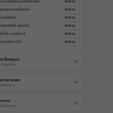
าวะแทรกซ้อนและผลข้างเคียง
ติดตาม
ิสเนสและการตั้งครรภ์
ติดตาม
ุณแม่มือใหม่
ติดตาม
โมสรหนังสือ (บุ๊คคลับ)
ติดตาม
ปรโมชั่น แบบสำรวจ
ติดตาม
ิจกรรมชิงรางวัล
ติดตาม
ารเลี้ยงดูบุตร
1
หัวข้อต่าง ๆ
ุขภาพทางเพศ
หัวข้อต่าง ๆ
บาหวาน
2
หัวข้อต่าง ๆ