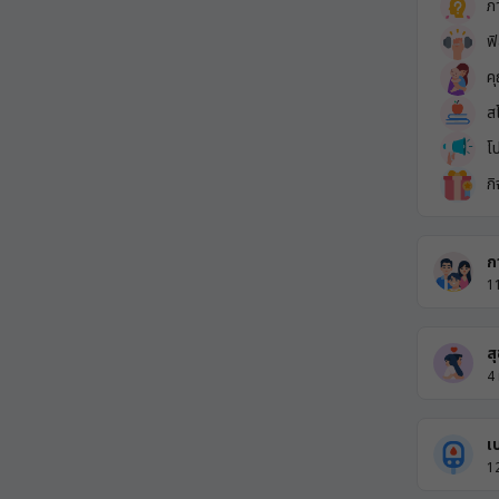
ภ
ฟ
ค
ส
โ
ก
ก
1
ส
4
เ
1