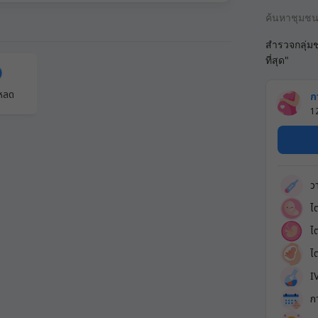
ค้นหาชุมช
สำรวจกลุ่ม
ที่สุด"
โหลด
ก
1
ว
ไ
ไ
ไ
I
ก