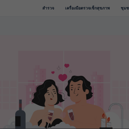
สำรวจ
เครื่องมือตรวจเช็กสุขภาพ
ชุม