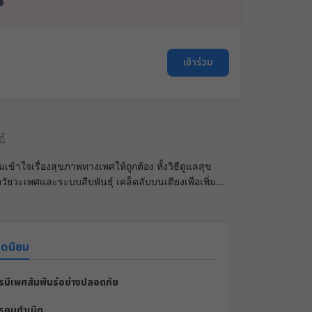
เข้าร่วม
ี้
ข้าใจเรื่องสุขภาพทางเพศให้ถูกต้อง ทั้งวิธีดูแลสุข
ัยวะเพศและระบบสืบพันธุ์ เคล็ดลับบนเตียงเพื่อเพิ่ม
...
อดนิยม
รมีเพศสัมพันธ์อย่างปลอดภัย
รคุมกำเนิด