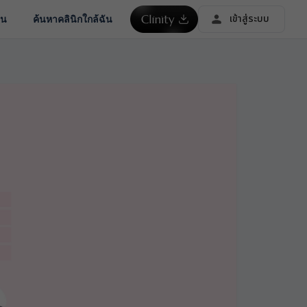
เข้าสู่ระบบ
ชน
ค้นหาคลินิกใกล้ฉัน