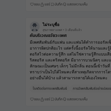
ชอบ
แชร์
บันทึก
แสดงความเห็น
ไม่ระบุชื่อ
สุขภาพทางเพศ
3 เดือนที่แล้ว
คันบริเวณอวัยวะเพศ
มีเพศสัมพันธ์กับแฟน และแฟนได้ทำการออรัลเซ็กส์
อาการผิดปกติอะไร แต่ครั้งนี้ออรัลให้นานและรู้
ตอริสไวต่อความรู้สึก แต่ไม่ใช่ความรู้สึกแบบเส
ริสตอริส และคริสตอริส มีอาการบวมนิดๆ และแดง
ลักษณะเป็นเศษๆ เล็กๆ ไม่มีกลิ่น ตอนนี้เข้าวันที
ทราบว่าเป็นไปได้ไหมคะที่สาเหตุเกิดจากการโด
อย่างอื่นได้บ้าง แล้วสามารถหายได้เองไหมคะ
โรคติดต่อทางเพศสัมพันธ์
การมีเพศสัมพันธ์อย่างปลอด
ชอบ
แชร์
บันทึก
แสดงความเห็น