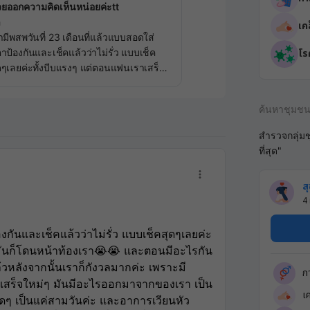
วยออกความคิดเห็นหน่อยค่ะtt
อ
เค
ามีพสพวันที่ 23 เดือนที่แล้วแบบสอดใส่
โร
าป้องกันและเช็คแล้วว่าไม่รั่ว แบบเช็ค
ดๆเลยค่ะทั้งบีบแรงๆ แต่ตอนแฟนเราเสร็จก็
ดออกแช้วมันก็โดนหน้าท้องเรา😭😭 และ
นมีอะไรกันรู้สึกเจ็บและมีเลือดออพค่ะ
ค้นหาชุมช
ราะเป็นครั้งแรก แล้วหลังจากนั้นเราก็
งวลมากค่ะ เพราะมีอาการวัน ที่24 มันเวียน
สำรวจกลุ่ม
วมาก แล้วตอนอาบน้ำเสร็จใหม่ๆ มันมีอะไร
ที่สุด"
กมาจากของเรา เป็นตกขาวสีน้ำตาลๆ ค่ะ
้สก็มีอาการเจ็บเต้านมนิดๆ เป็นแค่สามวัน
ส
ะ และอาการเวียนหัว แน่นท้อง ท้องผูก เป็น
4
ที่ 24-30 ตอนนี้เริ่มดีขึ้นค่ะ แล้วก็ฉี่บ่อย
วย พึ่งเป็น เมื่อวานเลยค่ะอาการนี้ ไม่แน่ใจ
งกันและเช็คแล้วว่าไม่รั่ว แบบเช็คสุดๆเลยค่ะ
าดิ่มน้ำเยอะไปรึป่าวก็ไม่รู้ TT และมีตกขาว
มันก็โดนหน้าท้องเรา😭😭 และตอนมีอะไรกัน
นนี้ก็รู้สึกเจ็บท้องจี๊ดๆตรงข้างซ้าย และ
้าอก คิดว่าไงคะ😭😭 คือเรากังวลมา1
ล้วหลังจากนั้นเราก็กังวลมากค่ะ เพราะมี
ก
ทิตย์แล้ว TT ( ไม่แน่ใจว่าใกล้ช่วงมีปจดรึ
ำเสร็จใหม่ๆ มันมีอะไรออกมาจากของเรา เป็น
เ
าว เดือนที่แล้วเราเป็นวันที่ 11 ) แต่ก็กังวล
ดๆ เป็นแค่สามวันค่ะ และอาการเวียนหัว 