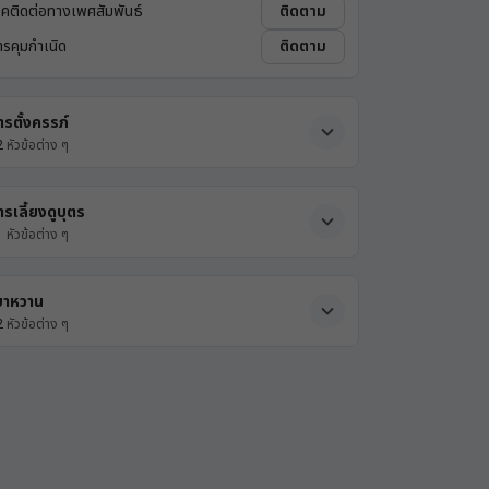
รคติดต่อทางเพศสัมพันธ์
ติดตาม
ารคุมกำเนิด
ติดตาม
ารตั้งครรภ์
2
หัวข้อต่าง ๆ
ารเลี้ยงดูบุตร
1
หัวข้อต่าง ๆ
บาหวาน
2
หัวข้อต่าง ๆ