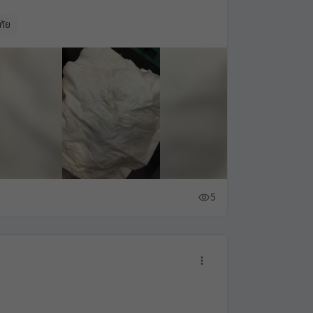
ภัย
5