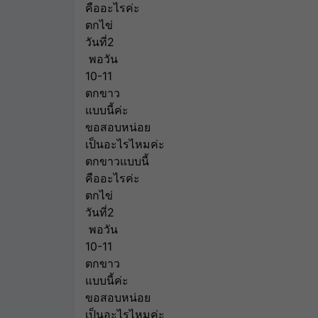
คืออะไรค่ะ
ตกไข่
วันที่2
 พอวัน
10-11
ตกขาว
แบบนี้ค่ะ
ขอสอบหน่อย
เป็นอะไรไหมค่ะ
ตกขาวแบบนี้
คืออะไรค่ะ
ตกไข่
วันที่2
 พอวัน
10-11
ตกขาว
แบบนี้ค่ะ
ขอสอบหน่อย
เป็นอะไรไหมค่ะ