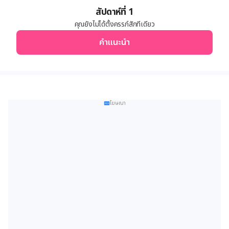
สัปดาห์ที่ 1
คุณ
ยังไม่ได้ตั้งครรภ์
สักทีเดียว
คำแนะนำ
โฆษณา