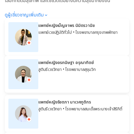
เลือกที่ดีต่อสุขภาพ และใช้ชีวิตได้อย่างมีความสุขมากยิ่งขึ้น
ดูผู้เชี่ยวชาญเพิ่มเติม
แพทย์หญิงเบ็ญจาพร นิมิตรวานิช
แพทย์เวชปฏิบัติทั่วไป
• โรงพยาบาลกรุงเทพพัทยา
แพทย์หญิงอรกนิษฐา อรุณาทิตย์
สูตินรีเวชวิทยา
• โรงพยาบาลสุขุมวิท
แพทย์หญิงรัชตภา นาเวศภูติกร
สูตินรีเวชวิทยา
• โรงพยาบาลสมเด็จพระนางเจ้าสิริกิติ์