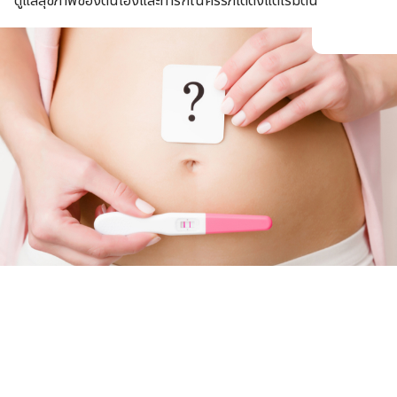
ดูแลสุขภาพของตนเองและทารกในครรภ์ได้ตั้งแต่เริ่มต้น