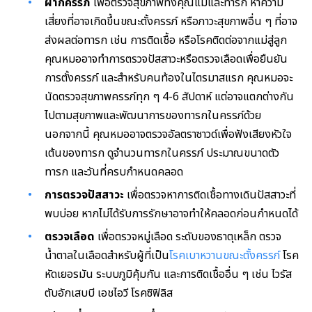
ฝากครรภ์
เพื่อตรวจสุขภาพทั้งคุณแม่และทารก หาความ
เสี่ยงที่อาจเกิดขึ้นขณะตั้งครรภ์ หรือภาวะสุขภาพอื่น ๆ ที่อาจ
ส่งผลต่อทารก เช่น การติดเชื้อ หรือโรคติดต่อจากแม่สู่ลูก
คุณหมออาจทำการตรวจปัสสาวะหรือตรวจเลือดเพื่อยืนยัน
การตั้งครรภ์ และสำหรับคนท้องในไตรมาสแรก คุณหมอจะ
นัดตรวจสุขภาพครรภ์ทุก ๆ 4-6 สัปดาห์ แต่อาจแตกต่างกัน
ไปตามสุขภาพและพัฒนาการของทารกในครรภ์ด้วย
นอกจากนี้ คุณหมออาจตรวจอัลตราซาวด์เพื่อฟังเสียงหัวใจ
เต้นของทารก ดูจำนวนทารกในครรภ์ ประมาณขนาดตัว
ทารก และวันที่ครบกำหนดคลอด
การตรวจปัสสาวะ
เพื่อตรวจหาการติดเชื้อทางเดินปัสสาวะที่
พบบ่อย หากไม่ได้รับการรักษาอาจทำให้คลอดก่อนกำหนดได้
ตรวจเลือด
เพื่อตรวจหมู่เลือด ระดับของธาตุเหล็ก ตรวจ
น้ำตาลในเลือดสำหรับผู้ที่เป็น
โรคเบาหวานขณะตั้งครรภ์
โรค
หัดเยอรมัน ระบบภูมิคุ้มกัน และการติดเชื้ออื่น ๆ เช่น ไวรัส
ตับอักเสบบี เอชไอวี โรคซิฟิลิส