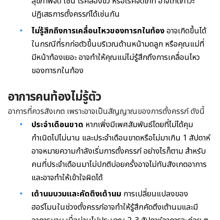
สุขภาพจิต เช่น โรคสองขั้ว หรือโรคจิตเภท อาจเกิดภาวะ
ปฏิเสธการตั้งครรภ์ได้เช่นกัน
ไม่รู้สึกถึงการเคลื่อนไหวของทารกในท้อง
อาจเกิดขึ้นได้
ในกรณีที่รกก่อตัวขึ้นบริเวณด้านหน้ามดลูก
หรือคุณแม่ที่
มีหน้าท้องเยอะ
อาจทำให้คุณแม่ไม่รู้สึกถึงการเคลื่อนไหว
ของทารกในท้อง
อาการคนท้องไม่รู้ตัว
อาการที่ควรสังเกต เพราะอาจเป็นสัญญาณของการตั้งครรภ์ ดังนี้
ประจำเดือนขาด
หากเพิ่งมีเพศสัมพันธ์โดยที่ไม่ได้คุม
กำเนิดไปไม่นาน และประจำเดือนขาดหรือไม่มาเกิน 1 สัปดาห์
อาจหมายความกำลังเริ่มการตั้งครรภ์ อย่างไรก็ตาม สำหรับ
คนที่ประจำเดือนมาไม่ปกติบ่อยครั้งอาจไม่ทันสังเกตอาการ
และอาจทำให้เข้าใจผิดได้
เต้านมบวมและคัดตึงเต้านม
การเปลี่ยนแปลงของ
ฮอร์โมนในช่วงตั้งครรภ์อาจทำให้รู้สึกคัดตึงเต้านมและมี