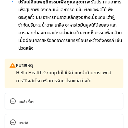
ปรับเปลี่ยนพฤติกรรมเพื่อดูแลสุขภาพ
รับประทานอาหาร
เพื่อสุขภาพของคุณแม่และทารก เช่น ผักและผลไม้ พืช
ตระกูลถั่ว นม อาหารที่มีธาตุเหล็กสูงอย่างเนื้อแดง เต้าหู้
จำกัดปริมาณน้ำตาล เกลือ อาหารไขมันสูงให้น้อยลง และ
ควรออกกำลงกายอย่างสม่ำเสมอในขณะตั้งครรภ์เพื่อกล้าม
เนื้อผ่อนคลายหรือลดอาการแทรกซ้อนระหว่างตั้งครรภ์ เช่น
ปวดหลัง
หมายเหตุ
Hello Health Group ไม่ได้ให้คำแนะนำด้านการแพทย์
การวินิจฉัยโรค หรือการรักษาโรคแต่อย่างใด
แหล่งที่มา
First trimester. 
https://www.pregnancybirthbaby.org.au/first-
ประวัติ
trimester. Accessed May 30, 2023.