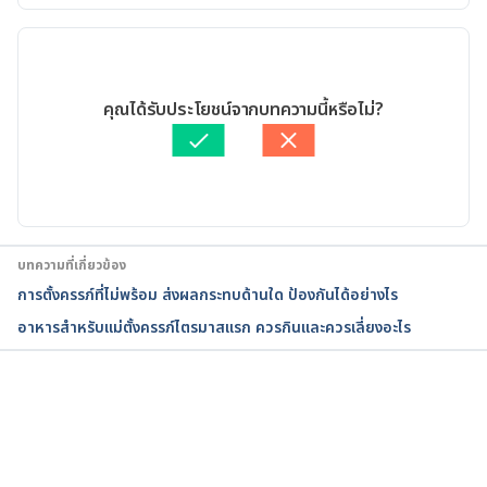
เวอร์ชันปัจจุบัน
Symptoms of pregnancy: What happens first. 
https://www.mayoclinic.org/healthy-
30/05/2023
lifestyle/getting-pregnant/in-depth/symptoms-of-
เขียนโดย 
ทีม Hello คุณหมอ
คุณได้รับประโยชน์จากบทความนี้หรือไม่?
pregnancy/art-20043853. Accessed May 30, 2023.
ตรวจสอบข้อมูลทางการแพทย์โดย
แพทย์หญิงวรัญญา สิริธนา
สาร
อัปเดตโดย: 
Duangkamon Junnet
Early Pregnancy Symptoms. 
https://www.webmd.com/baby/guide/pregnancy-
am-i-pregnant#1. Accessed May 30, 2023.
บทความที่เกี่ยวข้อง
Signs and symptoms of pregnancy. 
การตั้งครรภ์ที่ไม่พร้อม ส่งผลกระทบด้านใด ป้องกันได้อย่างไร
https://www.nhs.uk/pregnancy/trying-for-a-
อาหารสำหรับแม่ตั้งครรภ์ไตรมาสแรก ควรกินและควรเลี่ยงอะไร
baby/signs-and-symptoms-of-pregnancy/. 
Accessed May 30, 2023.
Pregnancy – signs and symptoms. 
กำลังโหลด...
https://www.betterhealth.vic.gov.au/health/health
yliving/pregnancy-signs-and-symptoms. Accessed 