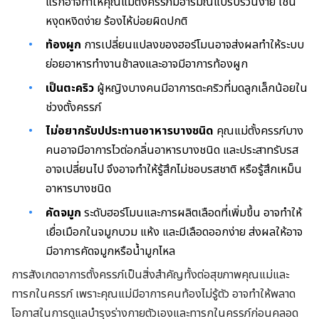
แรกอาจทำให้คุณแม่ตั้งครรภ์มีอารมณ์แปรปรวนง่าย เช่น
หงุดหงิดง่าย ร้องไห้บ่อยผิดปกติ
ท้องผูก
การเปลี่ยนแปลงของฮอร์โมนอาจส่งผลทำให้ระบบ
ย่อยอาหารทำงานช้าลงและอาจมีอาการท้องผูก
เป็นตะคริว
ผู้หญิงบางคนมีอาการตะคริวที่มดลูกเล็กน้อยใน
ช่วงตั้งครรภ์
ไม่อยากรับปประทานอาหารบางชนิด
คุณแม่ตั้งครรภ์บาง
คนอาจมีอาการไวต่อกลิ่นอาหารบางชนิด และประสาทรับรส
อาจเปลี่ยนไป จึงอาจทำให้รู้สึกไม่ชอบรสชาติ หรือรู้สึกเหม็น
อาหารบางชนิด
คัดจมูก
ระดับฮอร์โมนและการผลิตเลือดที่เพิ่มขึ้น อาจทำให้
เยื่อเมือกในจมูกบวม แห้ง และมีเลือดออกง่าย ส่งผลให้อาจ
มีอาการคัดจมูกหรือน้ำมูกไหล
การสังเกตอาการตั้งครรภ์เป็นสิ่งสำคัญทั้งต่อสุขภาพคุณแม่และ
ทารกในครรภ์ เพราะคุณแม่มีอาการคนท้องไม่รู้ตัว อาจทำให้พลาด
โอกาสในการดูแลบำรุงร่างกายตัวเองและทารกในครรภ์ก่อนคลอด