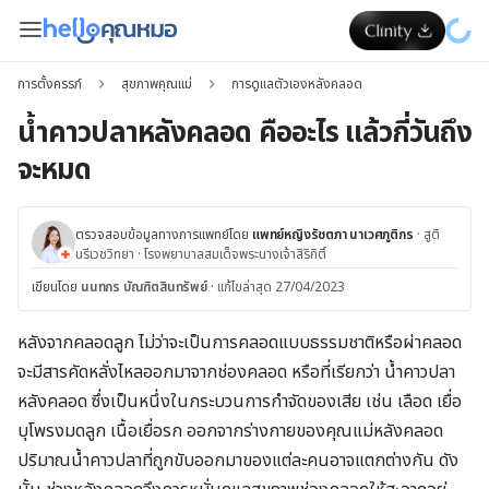
การตั้งครรภ์
สุขภาพคุณแม่
การดูแลตัวเองหลังคลอด
น้ำคาวปลาหลังคลอด คืออะไร แล้วกี่วันถึง
จะหมด
ตรวจสอบข้อมูลทางการแพทย์โดย
แพทย์หญิงรัชตภา นาเวศภูติกร
·
สูติ
นรีเวชวิทยา
·
โรงพยาบาลสมเด็จพระนางเจ้าสิริกิติ์
เขียนโดย
นนทกร บัณฑิตสินทรัพย์
·
แก้ไขล่าสุด 27/04/2023
หลังจากคลอดลูก ไม่ว่าจะเป็นการคลอดแบบธรรมชาติหรือผ่าคลอด
จะมีสารคัดหลั่งไหลออกมาจากช่องคลอด หรือที่เรียกว่า น้ำคาวปลา
หลังคลอด ซึ่งเป็นหนึ่งในกระบวนการกำจัดของเสีย เช่น เลือด เยื่อ
บุโพรงมดลูก เนื้อเยื่อรก ออกจากร่างกายของคุณแม่หลังคลอด
ปริมาณน้ำคาวปลาที่ถูกขับออกมาของแต่ละคนอาจแตกต่างกัน ดัง