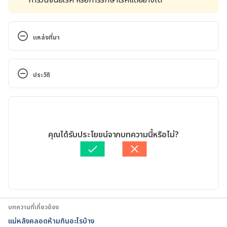
แหล่งที่มา
Bleeding after birth: 10 things you need to know. 
https://www.nct.org.uk/life-parent/your-body-
ประวัติ
after-birth/bleeding-after-birth-10-things-you-
need-know
. Accessed March 25, 2022
เวอร์ชันปัจจุบัน
Vaginal Bleeding After Birth: When to Call a 
27/04/2023
Doctor. 
https://www.webmd.com/women/vaginal-
เขียนโดย 
นนทกร บัณฑิตสินทรัพย์
คุณได้รับประโยชน์จากบทความนี้หรือไม่?
bleeding-after-birth-when-to-call-doctor
. Accessed 
ตรวจสอบข้อมูลทางการแพทย์โดย
แพทย์หญิงรัชตภา นาเวศภูติ
March 25, 2022
กร
อัปเดตโดย: 
เนตรนภา ปะวะคัง
Your body after the birth. 
https://www.nhs.uk/pregnancy/labour-and-
birth/after-the-birth/your-body/
. Accessed March 
บทความที่เกี่ยวข้อง
25, 2022
แม่หลังคลอดห้ามกินอะไรบ้าง