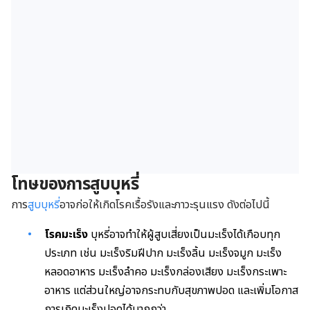
โทษของการสูบบุหรี่
การ
สูบบุหรี่
อาจก่อให้เกิดโรคเรื้อรังและภาวะรุนแรง ดังต่อไปนี้
โรคมะเร็ง
บุหรี่อาจทำให้ผู้สูบเสี่ยงเป็นมะเร็งได้เกือบทุก
ประเภท เช่น มะเร็งริมฝีปาก มะเร็งลิ้น มะเร็งจมูก มะเร็ง
หลอดอาหาร มะเร็งลำคอ มะเร็งกล่องเสียง มะเร็งกระเพาะ
อาหาร แต่ส่วนใหญ่อาจกระทบกับสุขภาพปอด และเพิ่มโอกาส
การเกิดมะเร็งปอดได้มากกว่า