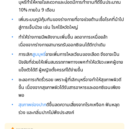
บุหรี่ทำให้หายใจสะดวกและปอดมีการทำงานที่ดีขึ้นประมาณ
10% ภายใน 9 เดือน
เพิ่มระบบภูมิคุ้มกันของร่างกายที่อาจช่วยต้านเชื้อโรคที่นำไป
สู่การเจ็บป่วย เช่น โรคไข้หวัดใหญ่
ทำให้ร่างกายมีพลังงานเพิ่มขึ้น ลดอาการเหนื่อยล้า
เนื่องจากร่างกายสามารถรับออกซิเจนได้ดีกว่าเดิม
การเลิก
สูบบุหรี่
อาจเพิ่มการไหลเวียนของเลือด จึงอาจเป็น
ปัจจัยที่ช่วยให้เพิ่มสมรรถภาพทางเพศทำให้อวัยวะเพศผู้ชาย
แข็งตัวได้ดี ผู้หญิงตั้งครรภ์ได้ง่ายขึ้น
ชะลอการเกิดริ้วรอย เพราะผู้ที่เลิกบุหรี่อาจทำให้สุขภาพผิวดี
ขึ้น เนื่องจากสุขภาพผิวได้รับสารอาหารและออกซิเจนเพียง
พอ
สุขภาพช่องปาก
ดีขึ้นลดความเสี่ยงจากโรคเหงือก ฟันหลุด
ร่วง และกลิ่นปากไม่พึงประสงค์