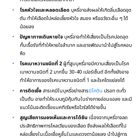
โรคหัวใจและหลอดเลือด
บุหรี่อาจส่งผลให้เกิดลิ่มเลือดอุด
ตัน ทำให้เลือดไปหล่อเลี้ยงหัวใจ สมอง หรืออวัยวะอื่น ๆ ได้
น้อยลง
ปัญหาทางเดินหายใจ
บุหรี่อาจทำให้เสี่ยงเป็นโรคปอดอุด
กั้นเรื้อรังที่ทำให้หายใจลำบาก และอาจพัฒนานำไปสู่โรคหอบ
หืด
โรคเบาหวานชนิดที่ 2
ผู้ที่สูบบุหรี่อาจมีความเสี่ยงเป็นโรค
เบาหวานชนิดที่ 2 มากขึ้น 30-40 เปอร์เซ็นต์ อีกทั้งยังอาจ
ทำให้อาการของโรคเบาหวานชนิดที่ 1 และโรคไตแย่ลงได้
การติดเชื้อ
สารเคมีในบุหรี่อย่างสาร
นิโคติน
ปรอท ตะกั่ว
เป็นต้น อาจทำให้ระบบภูมิคุ้มกันในร่างกายอ่อนแอลง และมี
แนวโน้มจะติดเชื้อแบคทีเรียหรือไวรัสได้ง่ายขึ้น
สูญเสียการมองเห็นและการได้ยิน
เนื่องจากบุหรี่อาจลด
ประสิทธิภาพการไหลเวียนของเลือด จึงส่งผลให้เลือดที่ไป
หล่อเลี้ยงในเนื้อเยื่อหูชั้นในและดวงตาน้อยลง นำไปสู่การ