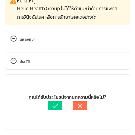
หมายเหตุ
Hello Health Group ไม่ได้ให้คำแนะนำด้านการแพทย์
การวินิจฉัยโรค หรือการรักษาโรคแต่อย่างใด
แหล่งที่มา
Quit smoking.
https://www.mayoclinic.org/healthy-
lifestyle/quit-smoking/in-depth/nicotine-
ประวัติ
craving/art-20045454
.  Accessed.October 25, 2021
เวอร์ชันปัจจุบัน
Benefits of Quitting.
https://www.cdc.gov/tobacco/quit_smoking/how_to
10/05/2023
_quit/benefits/index.htm
.  Accessed.October 25, 
เขียนโดย 
จินดารัตน์ สิริวิจักษณ์
คุณได้รับประโยชน์จากบทความนี้หรือไม่?
2021
ตรวจสอบความถูกต้องของข้อมูลโดย
พลอย วงษ์วิไล
อัปเดตโดย: 
พลอย วงษ์วิไล
Quit smoking.
https://www.nhs.uk/live-well/quit-
smoking/
.  Accessed.October 25, 2021