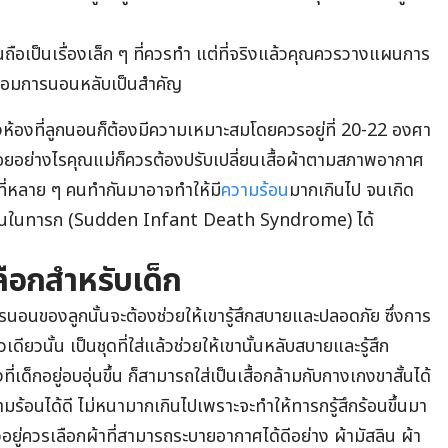
นถือเป็นเรื่องเล็ก ๆ ที่ควรทำ แต่ที่จริงแล้วคุณควรวางแผนการ
ล้อมการนอนหลับเป็นสำคัญ
ห้องที่ลูกนอนก็ต้องมีความเหมาะสมโดยควรอยู่ที่ 20-22 องศา
น้อยอย่างไรคุณแม่ก็ควรต้องปรับเปลี่ยนเสื้อผ้าตามสภาพอากาศ
บบที่หลาย ๆ คนทำกันมาอาจทำให้มี
ความร้อน
มากเกินไป จนเกิด
บพลันในทารก (Sudden Infant Death Syndrome) ได้
เลือกสำหรับเด็ก
นอนของลูกนั้นจะต้องช่วยให้เขารู้สึกสบายและปลอดภัย ซึ่งการ
ัวเดียวนั้น เป็นชุดที่ใส่แล้วช่วยให้เขานั้นหลับสบายและรู้สึก
ด็กอยู่อบอุ่นขึ้น ก็สามารถใส่เป็นเสื้อกล้ามกับกางเกงขาสั้นได้
วามร้อนได้ดี ไม่หนามากเกินไปเพราะจะทำให้ทารกรู้สึกร้อนขึ้นมา
ัวอยู่ควรเลือกผ้าที่สามารถระบายอากาศได้ดีอย่าง ผ้ามัสลิน ผ้า