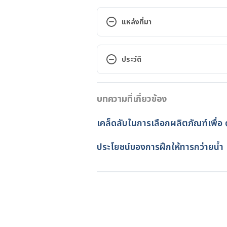
แหล่งที่มา
Source
ประวัติ
How to Dress Baby for Sleep
เวอร์ชันปัจจุบัน
https://www.healthline.com/he
บทความที่เกี่ยวข้อง
29/04/2022
Dressing babies for bed
เขียนโดย 
ชลธิชา จันทร์วิบูลย์
เคล็ดลับในการเลือกผลิตภัณฑ์เพื่อ 
ตรวจสอบความถูกต้องของข้อมูล
https://raisingchildren.net.au/
อัปเดตโดย: 
เนตรนภา ปะวะคัง
ประโยชน์ของการฝึกให้ทารกว่ายน้ำ
how to dress baby for sleep
https://rednose.org.au/article/