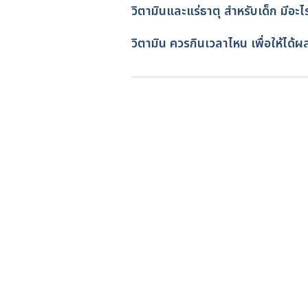
months#:~:text=In%20additi
เขียนโดย 
กัญญ์วรา ยุทธ์ธนพิริย
วิตามินและแร่ธาตุ สำหรับเด็ก มีอะไ
e%20your%20baby,all%20the%20
ตรวจสอบความถูกต้องของข้อมูล
อัปเดตโดย: 
สิฏฐิณิศา รัชตวโรทัย
วิตามิน ควรกินเวลาไหน เพื่อให้ได้ผลด
Infant and Toddler Nutrition. 
https://www.cdc.gov/nutrition/i
2022
Infant Nutrition: The First 6 Mon
https://www.webmd.com/parentin
Infant and young child feeding
sheets/detail/infant-and-young-
Healthy food for babies and toddl
https://raisingchildren.net.au/t
toddlers-food-groups. Accessed 