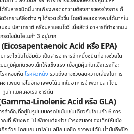
เมก้า 3 ยังเป็นสารอาหารที่อาจช่วยปกป้องเยื่อหุ้มเซลล์
็กได้รับสารชนิดนี้มากเพียงพอต่อความต้องการของร่างกาย ก็
ิเคราะห์สิ่งต่าง ๆ ได้รวดเร็วขึ้น โดยดีเอชเออาจพบได้มากใน
ลมอน ปลาเทราต์ หรือปลาแอนโชวี่ เนื้อสัตว์ อาหารที่ทำจากนม
กรดไขมันโอเมก้า 3 อยู่มาก
 (Eicosapentaenoic Acid หรือ EPA)
มกรดไขมันไม่อิ่มตัว เป็นสารอาหารอีกหนึ่งชนิดที่อาจช่วยใน
ภูมิคุ้มกันของเด็กให้แข็งแรง เมื่อภูมิคุ้มกันแข็งแรงก็จะ
น โรคหอบหืด
โรคผิวหนัง
รวมถึงอาจช่วยลดความเสี่ยงในการ
อโคซาเพนตาอีโนอิกอาจพบได้มากในอาหารจำพวกปลา โดย
 ทูน่า แมคเคอเรล ซาร์ดีน
 (Gamma-Linolenic Acid หรือ GLA)
สำคัญที่อยู่ในรูปแบบกรดไขมันเช่นเดียวกับโอเมก้า 6 การ
าณที่เพียงพอ ไม่เพียงแต่จะช่วยบำรุงสมองของเด็กให้แข็ง
ึ้นอีกด้วย โดยแกมมาไลโนเลนิก แอซิด อาจพบได้ในน้ำมันอีฟนิง