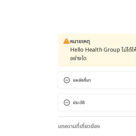
หมายเหตุ
Hello Health Group ไม่ได้ให
อย่างใด
แหล่งที่มา
EPA (EICOSAPENTAENOIC ACID).
https://www.webmd.com/vitamin
ประวัติ
Accessed October 21, 2019
เวอร์ชันปัจจุบัน
Feeding your baby: 6–12 months
บทความที่เกี่ยวข้อง
09/06/2022
nutrition/feeding-your-baby-6-