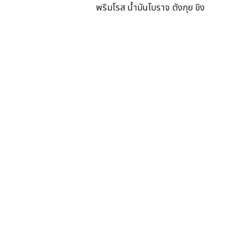
พริมโรส น้ำมันโบราจ ตังกุย ขิง