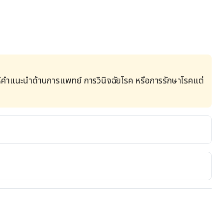
้คำแนะนำด้านการแพทย์ การวินิจฉัยโรค หรือการรักษาโรคแต่
 
s/ai/ingredientmono-994/epa-eicosapentaenoic-acid. 
. https://www.unicef.org/parenting/food-
12-