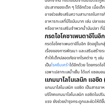
นอกจากนี้ กรดไขมันจำเป็นในตระกูลโอ
ประสาทของเด็ก ๆ ได้อีกด้วย เมื่อเด
อาจช่วยส่งเสริมความสามารถในการคิดว
อาหารทะเลที่มีไขมันมาก เช่น ปลาแซ
หรืออาหารเสริมจำพวกน้ำมันปลา ที่มี
กรดไอโคซาเพนตาอีโนอิก
กรดไอโคซาเพนตาอีโนอิก จัดอยู่ในกลุ่
เรื่องของการพัฒนา และเสริมสร้างระบบ
ทำให้เด็กปลอดภัยจากโรคต่าง ๆ เช่
เป็น
โรคซึมเศร้า
ได้อีกด้วย โดยกรดไ
เฉพาะปลาทะเลน้ำเย็น ได้แก่ แซลมอน
แกมมาไลโนเลนิก แอซิด
แกมมาไลโนเลนิก แอซิด เป็นสารอาหาร
บริโภคแกมมาไลโนเลนิก แอซิดในปริม
แรง ยังช่วยบำรุงกระดูกและผิวให้ดีข