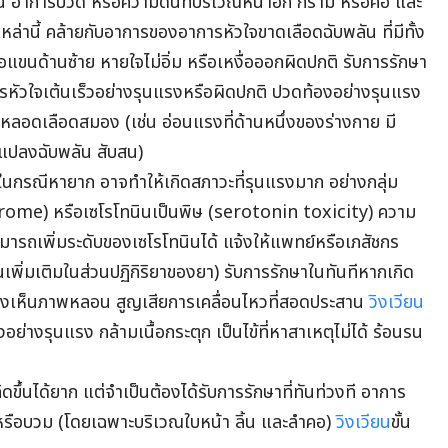
่น อาการปวด หรือความดันที่บริเวณหน้าอก กราม หรือคอ และ
หล่านี้ คล้ายกับอาการของอาการหัวใจขาดเลือดฉับพลัน ที่มีทั้ง
อแขนด้านซ้าย หายใจไม่อิ่ม หรือเหงื่อออกผิดปกติ รับการรักษา
ารหัวใจเต้นเร็วอย่างรุนแรงหรือผิดปกติ ปวดท้องอย่างรุนแรง
ลอดเลือดสมอง (เช่น อ่อนแรงที่ด้านหนึ่งของร่างกาย มี
แปลงฉับพลัน สับสน)
ะในกรณีหายาก อาจทำให้เกิดสภาวะที่รุนแรงมาก อย่างกลุ่ม
rome) หรือ
เซโรโทนิน
เป็นพิษ (
serotonin
toxicity) ความ
่สามารถเพิ่มระดับของ
เซโรโทนินได้ แจ้งให้แพทย์หรือเภสัชกร
านเพิ่มเติมในส่วนปฏิกิริยาของยา) รับการรักษาในทันทีหากเกิด
มองเห็นภาพหลอน สูญเสียการเคลื่อนไหวที่สอดประสาน
วิงเวียน
งอย่างรุนแรง กล้ามเนื้อกระตุก เป็นไข้ที่หาสาเหตุไม่ได้ ร้อนรน
ิดขึ้นได้ยาก แต่จำเป็นต้องได้รับการรักษาที่ทันท่วงที อาการ
นหรือบวม (โดยเฉพาะบริเวณใบหน้า ลิ้น และลำคอ)
วิงเวียน
ขั้น