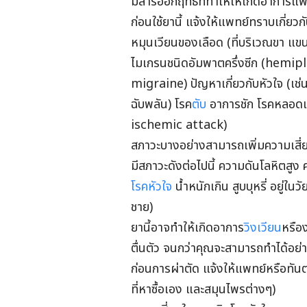
มีสารออกฤทธิ์ที่ทำให้ให้เกิดอาการแพ
ก่อนใช้ยานี้ แจ้งให้แพทย์ทราบเกี่
หมุนเวียนของเลือด (ที่บริเวณขา แข
ไมเกรนชนิดอัมพาตครึ่งซีก (hemipl
migraine) ปัญหาเกี่ยวกับหัวใจ (เช
ฉับพลัน) โรค
ตับ
อาการชัก โรคหลอดเล
ischemic attack)
สภาวะบางอย่างสามารถเพิ่มความเสี่ย
มีสภาวะดังต่อไปนี้ ความดันโลหิตสู
โรคหัวใจ
น้ำหนักเกิน สูบบุหรี่ อยู่
ชาย)
ยานี้อาจทำให้เกิดอาการ
วิงเวียน
หรือง
ตื่นตัว จนกว่าคุณจะสามารถทำได้อย
ก่อนการผ่าตัด แจ้งให้แพทย์หรือทันต
ที่หาซื้อเอง และสมุนไพรต่างๆ)