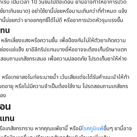
ริบ เป็นเวลา 10 วันขึ้นไปต่อเดือน ยานี้อาจทำให้อาการปวด
้ยาเกินขนาด) อย่าใช้ยานี้บ่อยหรือนานเกินกว่าที่กำหนด แจ้ง
ี้บ่อยกว่า ยาออกฤทธิ์ได้ไม่ดี หรืออาการปวดหัวรุนแรงขึ้น
แทน
 หลีกเลี่ยงแสงหรือความชื้น เพื่อป้องกันไม่ให้ตัวยาเกิดความ
ือช่องแช่แข็ง ยาอีลีทริปแทนบางยี่ห้ออาจจะต้องเก็บรักษาแตก
สอบถามเภสัชกรเสมอ เพื่อความปลอดภัย โปรดเก็บยาให้ห่าง
 หรือเทยาลงในท่อระบายน้ำ เว้นเสียแต่จะได้รับคำแนะนำให้ทำ
าหมดอายุ หรือไม่มีความจำเป็นต้องใช้งาน โปรดสอบถามเภสัชกร
ต้อง
ือน
ิปแทน
รือเภสัชกรทราบ หากคุณแพ้ยานี้ หรือมี
โรคภูมิแพ้
อื่นๆ ยานี้อาจ