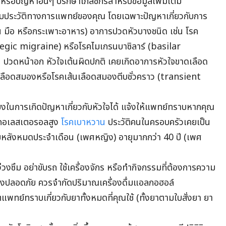
้หรือปัญหาอื่นๆ ปรึกษาเภสัชกรสำหรับข้อมูลเพิ่มเติม
ยวกับประวัติทางการแพทย์ของคุณ โดยเฉพาะปัญหาเกี่ยวกับการ
น มือ หรือกระเพาะอาหาร) อาการปวดหัวบางชนิด เช่น โรค
egic migraine) หรือโรคไมเกรนบาซิลาร์ (basilar
่น ปวดหน้าอก หัวใจเต้นผิดปกติ เคยเกิดอาการหัวใจขาดเลือด
ือดสมองหรือโรคเส้นเลือดสมองตีบชั่วคราว (transient
งในการเกิดปัญหาเกี่ยวกับหัวใจได้ แจ้งให้แพทย์ทราบหากคุณ
ง คอเลสเตอรอลสูง
โรคเบาหวาน
ประวัติคนในครอบครัวเคยเป็น
ในวัยหลังหมดประจำเดือน (เพศหญิง) อายุมากกว่า 40 ปี (เพศ
่วงซึม อย่าขับรถ ใช้เครื่องจักร หรือทำกิจกรรมที่ต้องการความ
่างปลอดภัย ควรจำกัดปริมาณเครื่องดื่มแอลกอฮอล์
แพทย์ทราบเกี่ยวกับยาทั้งหมดที่คุณใช้ (ทั้งยาตามใบสั่งยา ยา