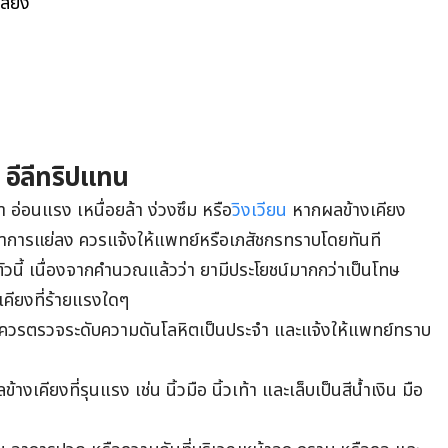
ี่ยง
 อีลีทริปแทน
ชา อ่อนแรง เหนื่อยล้า ง่วงซึม หรือ
วิงเวียน
หากผลข้างเคียง
ีอาการแย่ลง ควรแจ้งให้แพทย์หรือเภสัชกรทราบโดยทันที
ตัวนี้ เนื่องจากคำนวณแล้วว่า ยามีประโยชน์มากกว่าเป็นโทษ
เคียงที่ร้ายแรงใดๆ
ต ควรตรวจระดับความดันโลหิตเป็นประจำ และแจ้งให้แพทย์ทราบ
เคียงที่รุนแรง เช่น นิ้วมือ นิ้วเท้า และเล็บเป็นสีน้ำเงิน มือ