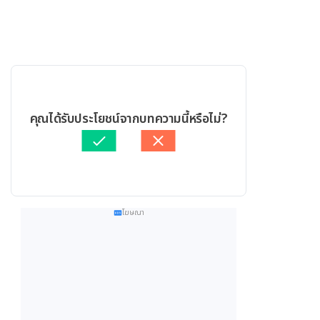
คุณได้รับประโยชน์จากบทความนี้หรือไม่?
โฆษณา