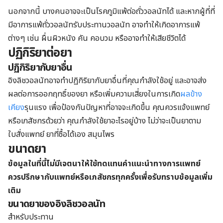
นอกจากนี้ บางคนอาจจะเป็นโรคภูมิแพ้ต่อถั่ววอลนัทได้ และหากผู้ที่ที่
มีอาการแพ้ถั่ววอลนัทรับประทานวอลนัท อาจทำให้เกิดอาการแพ้
ต่างๆ เช่น ผื่นผิวหนัง คัน คอบวม หรืออาจทำให้เสียชีวิตได้
ปฏิกิริยาต่อยา
ปฏิกิริยากับยาอื่น
อิงลิชวอลนัทอาจทำปฏิกิริยากับยาอื่นที่คุณกำลังใช้อยู่ และอาจส่ง
ผลต่อการออกฤทธิ์ของยา หรือเพิ่มความเสี่ยงในการเกิด
ผลข้าง
เคียง
รุนแรง เพื่อป้องกันปัญหาที่อาจจะเกิดขึ้น คุณควรแจ้งแพทย์
หรือเภสัชกรด้วยว่า คุณกำลังใช้ยาอะไรอยู่บ้าง ไม่ว่าจะเป็นยาตาม
ใบสั่งแพทย์ ยาที่ซื้อได้เอง สมุนไพร
ขนาดยา
ข้อมูลในที่นี้ไม่มีเจตนาให้ใช้ทดแทนคำแนะนำทางการแพทย์
ควรปรึกษากับแพทย์หรือเภสัชกรทุกครั้งเพื่อรับทราบข้อมูลเพิ่ม
เติม
ขนาดยาของอิงลิชวอลนัท
สำหรับประทาน