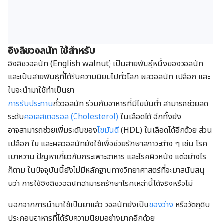
อิงลิชวอลนัท ใช้สำหรับ
อิงลิชวอลนัท (English walnut) เป็นสายพันธุ์หนึ่งของวอลนัท
และเป็นสายพันธุ์ที่ได้รับความนิยมไปทั่วโลก ผลวอลนัท เปลือก และ
ใบจะนำมาใช้ทำเป็นยา
การรับประทาน
ถั่ววอลนัท ร่วมกับอาหารที่มีไขมันต่ำ สามารถช่วยลด
ระดับ
คอเลสเตอรอล (Cholesterol)
ในเลือดได้ อีกทั้งยัง
อาจสามารถช่วยเพิ่มระดับของ
ไขมันดี
(HDL) ในเลือดได้อีกด้วย ส่วน
เปลือก ใบ และผลวอลนัทยังใช้เพื่อช่วยรักษาสภาวะต่าง ๆ เช่น โรค
เบาหวาน ปัญหาเกี่ยวกับกระเพาะอาหาร และโรคผิวหนัง แต่อย่างไร
ก็ตาม ในปัจจุบันนี้ยังไม่มีหลักฐานทางวิทยาศาสตร์ที่จะมาสนับสนุ
นว่า การใช้อิงลิชวอลนัทสามารถรักษาโรคเหล่านี้ได้จริงหรือไม่
นอกจากการนำมาใช้เป็นยาแล้ว วอลนัทยังเป็น
ของว่าง
หรือวัตถุดิบ
ประกอบอาหารที่ได้รับความนิยมอย่างมากอีกด้วย