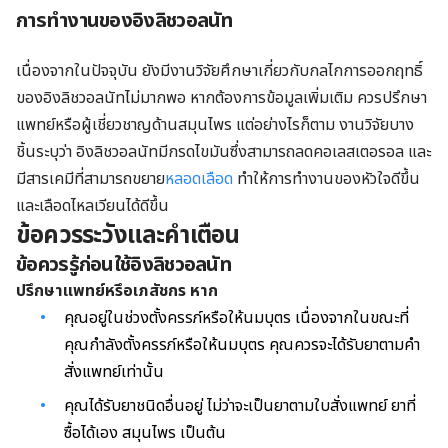
การทำงานของอิงลิชวอลนัท
เนื่องจากในปัจจุบัน ยังมีงานวิจัยศึกษาเกี่ยวกับกลไกการออกฤทธิ์
ของอิงลิชวอลนัทไม่มากพอ หากต้องการข้อมูลเพิ่มเติม ควรปรึกษา
แพทย์หรือผู้เชี่ยวชาญด้านสมุนไพร แต่อย่างไรก็ตาม งานวิจัยบาง
ชิ้นระบุว่า อิงลิชวอลนัทมีกรดไขมันซึ่งสามารถลดคอเลสเตอรอล และ
มีสารเคมีที่สามารถขยาย
หลอดเลือด
ทำให้การทำงานของหัวใจดีขึ้น
และเลือดไหลเวียนได้ดีขึ้น
ข้อควรระวังและคำเตือน
ข้อควรรู้ก่อนใช้อิงลิชวอลนัท
ปรึกษาแพทย์หรึอเภสัชกร หาก
คุณอยู่ในช่วงตั้งครรภ์หรือให้นมบุตร เนื่องจากในขณะที่
คุณกำลังตั้งครรภ์หรือให้นมบุตร คุณควรจะได้รับยาตามคำ
สั่งแพทย์เท่านั้น
คุณได้รับยาชนิดอื่นอยู่ ไม่ว่าจะเป็นยาตามใบสั่งแพทย์ ยาที่
ซื้อได้เอง สมุนไพร เป็นต้น