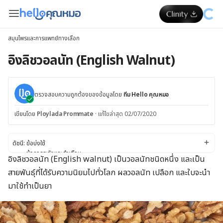
สมุนไพรและการแพทย์ทางเลือก
อิงลิชวอลนัท (English Walnut)
ตรวจสอบความถูกต้องของข้อมูลโดย
ทีม Hello คุณหมอ
เขียนโดย
Ploylada Prommate
·
แก้ไขล่าสุด 02/07/2020
ดัชนี:
ข้อบ่งใช้
ข้อควรระวังและคำเตือน
อิงลิชวอลนัท (English walnut) เป็นวอลนัทชนิดหนึ่ง และเป็น
ผลข้างเคียง
สายพันธุ์ที่ได้รับความนิยมไปทั่วโลก ผลวอลนัท เปลือก และใบจะนำ
ปฏิกิริยาต่อยา
ขนาดยา
มาใช้ทำเป็นยา