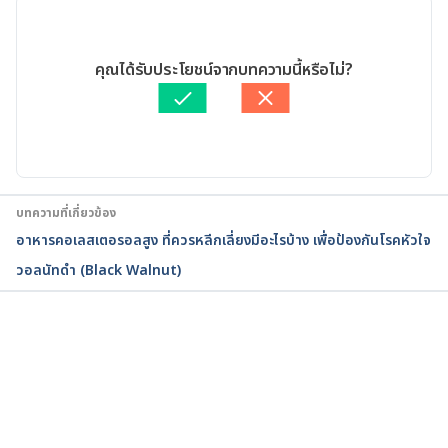
glish%20walnut. Accessed March 25, 2017
02/07/2020
English Walnut. 
เขียนโดย 
Ploylada Prommate
คุณได้รับประโยชน์จากบทความนี้หรือไม่?
https://www.drugs.com/npp/walnut.html. Accessed 
ตรวจสอบความถูกต้องของข้อมูลโดย
ทีม Hello คุณหมอ
March 25, 2017
อัปเดตโดย: 
Pattarapong Khuaphu
ENGLISH WALNUT 
https://www.rxlist.com/english_walnut/supplemen
ts.htm
บทความที่เกี่ยวข้อง
อาหารคอเลสเตอรอลสูง ที่ควรหลีกเลี่ยงมีอะไรบ้าง เพื่อป้องกันโรคหัวใจ
What are the health benefits of walnuts? 
วอลนัทดำ (Black Walnut)
https://www.medicalnewstoday.com/articles/30983
4
กำลังโหลด...