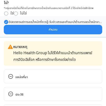
ไม่?
*กลุ่มยาชนิดใหม่ที่ช่วยในการรักษาภาวะน้ำหนักเกินและเบาหวานชนิดที่ 2 ได้อย่างมีประสิทธิภาพ
ใช่
ไม่ใช่
อัปเดตเทรนด์การลดน้ำหนักที่ควรรู้: รับข่าวสารและคำแนะนำด้านการลดน้ำหนักจาก
ผู้เชี่ยวชาญ ส่งตรงถึงอีเมลของคุณ
คำนวณ
หมายเหตุ
Hello Health Group ไม่ได้ให้คำแนะนำด้านการแพทย์
การวินิจฉัยโรค หรือการรักษาโรคแต่อย่างใด
แหล่งที่มา
English Walnut. http://www.webmd.com/vitamins-
supplements/ingredientmono-127-
ประวัติ
english%20walnut.aspx?
activeingredientid=127&activeingredientname=en
เวอร์ชันปัจจุบัน