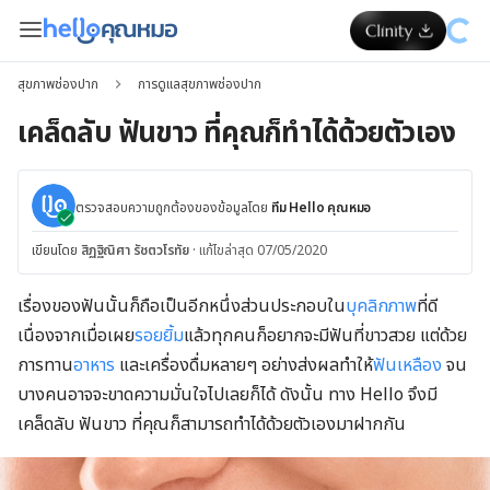
สุขภาพช่องปาก
การดูแลสุขภาพช่องปาก
เคล็ดลับ ฟันขาว ที่คุณก็ทำได้ด้วยตัวเอง
ตรวจสอบความถูกต้องของข้อมูลโดย
ทีม Hello คุณหมอ
เขียนโดย
สิฏฐิณิศา รัชตวโรทัย
·
แก้ไขล่าสุด 07/05/2020
เรื่องของฟันนั้นก็ถือเป็นอีกหนึ่งส่วนประกอบใน
บุคลิกภาพ
ที่ดี
เนื่องจากเมื่อเผย
รอยยิ้ม
แล้วทุกคนก็อยากจะมีฟันที่ขาวสวย แต่ด้วย
การทาน
อาหาร
และเครื่องดื่มหลายๆ อย่างส่งผลทำให้
ฟันเหลือง
จน
บางคนอาจจะขาดความมั่นใจไปเลยก็ได้ ดังนั้น ทาง Hello จึงมี
เคล็ดลับ ฟันขาว ที่คุณก็สามารถทำได้ด้วยตัวเองมาฝากกัน