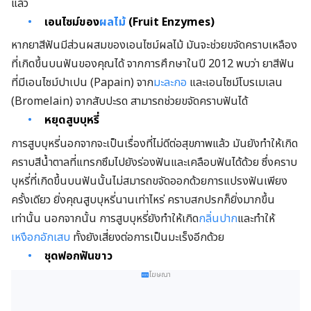
แล้ว
เอนไซม์ของ
ผลไม้
(Fruit Enzymes)
หากยาสีฟันมีส่วนผสมของเอนไซม์ผลไม้ มันจะช่วยขจัดคราบเหลือง
ที่เกิดขึ้นบนฟันของคุณได้ จากการศึกษาในปี 2012 พบว่า ยาสีฟัน
ที่มีเอนไซม์ปาเปน (Papain) จาก
มะละกอ
และเอนไซม์โบรเมเลน
(Bromelain) จากสับปะรด สามารถช่วยขจัดคราบฟันได้
หยุดสูบบุหรี่
การสูบบุหรี่นอกจากจะเป็นเรื่องที่ไม่ดีต่อสุขภาพแล้ว มันยังทำให้เกิด
คราบสีน้ำตาลที่แทรกซึมไปยังร่องฟันและเคลือบฟันได้ด้วย ซึ่งคราบ
บุหรี่ที่เกิดขึ้นบนฟันนั้นไม่สมารถขจัดออกด้วยการแปรงฟันเพียง
ครั้งเดียว ยิ่งคุณสูบบุหรี่นานเท่าไหร่ คราบสกปรกก็ยิ่งมากขึ้น
เท่านั้น นอกจากนั้น การสูบบุหรี่ยังทำให้เกิด
กลิ่นปาก
และทำให้
เหงือกอักเสบ
ทั้งยังเสี่ยงต่อการเป็นมะเร็งอีกด้วย
ชุดฟอกฟันขาว
โฆษณา