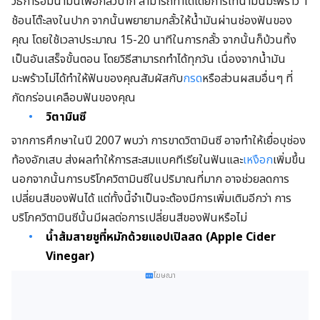
วิธีการอมน้ำมันเพื่อกลั้วปาก สามารถทำได้โดยการเทน้ำมันมะพร้าว 1
ช้อนโต๊ะลงในปาก จากนั้นพยายามกลั้วให้น้ำมันผ่านช่องฟันของ
คุณ โดยใช้เวลาประมาณ 15-20 นาทีในการกลั้ว จากนั้นก็บ้วนทิ้ง
เป็นอันเสร็จขั้นตอน โดยวิธีสามารถทำได้ทุกวัน เนื่องจากน้ำมัน
มะพร้าวไม่ได้ทำให้ฟันของคุณสัมผัสกับ
กรด
หรือส่วนผสมอื่นๆ ที่
กัดกร่อนเคลือบฟันของคุณ
วิตามินซี
จากการศึกษาในปี 2007 พบว่า การขาดวิตามินซี อาจทำให้เยื่อบุช่อง
ท้องอักเสบ ส่งผลทำให้การสะสมแบคทีเรียในฟันและ
เหงือก
เพิ่มขึ้น
นอกจากนั้นการบริโภควิตามินซีในปริมาณที่มาก อาจช่วยลดการ
เปลี่ยนสีของฟันได้ แต่ทั้งนี้จำเป็นจะต้องมีการเพิ่มเติมอีกว่า การ
บริโภควิตามินซีนั้นมีผลต่อการเปลี่ยนสีของฟันหรือไม่
น้ำส้มสายชูที่หมักด้วยแอปเปิลสด (
Apple Cider
Vinegar)
โฆษณา