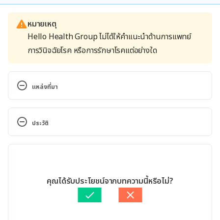
หมายเหตุ
Hello Health Group ไม่ได้ให้คำแนะนำด้านการแพทย์
การวินิจฉัยโรค หรือการรักษาโรคแต่อย่างใด
แหล่งที่มา
10 Secrets to Whiter Teeth. 
https://www.webmd.com/oral-
ประวัติ
health/ss/slideshow-10-secrets-to-whiter-teeth. 
Accessed April 02, 2020
เวอร์ชันปัจจุบัน
7 Simple Ways to Naturally Whiten Your Teeth at 
07/05/2020
Home. 
เขียนโดย 
สิฏฐิณิศา รัชตวโรทัย
คุณได้รับประโยชน์จากบทความนี้หรือไม่?
https://www.healthline.com/nutrition/whiten-
ตรวจสอบความถูกต้องของข้อมูลโดย
ทีม Hello คุณหมอ
teeth-naturally#1. Accessed April 02, 2020
อัปเดตโดย: 
Nattrakamol Chotevichean