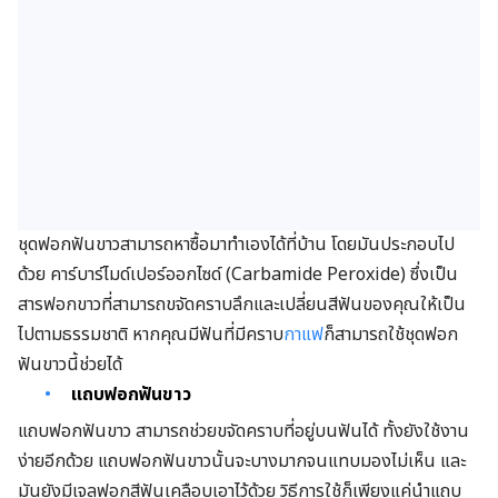
ชุดฟอกฟันขาวสามารถหาซื้อมาทำเองได้ที่บ้าน โดยมันประกอบไป
ด้วย คาร์บาร์ไมด์เปอร์ออกไซด์ (Carbamide Peroxide) ซึ่งเป็น
สารฟอกขาวที่สามารถขจัดคราบลึกและเปลี่ยนสีฟันของคุณให้เป็น
ไปตามธรรมชาติ หากคุณมีฟันที่มีคราบ
กาแฟ
ก็สามารถใช้ชุดฟอก
ฟันขาวนี้ช่วยได้
แถบฟอกฟันขาว
แถบฟอกฟันขาว สามารถช่วยขจัดคราบที่อยู่บนฟันได้ ทั้งยังใช้งาน
ง่ายอีกด้วย แถบฟอกฟันขาวนั้นจะบางมากจนแทบมองไม่เห็น และ
มันยังมีเจลฟอกสีฟันเคลือบเอาไว้ด้วย วิธีการใช้ก็เพียงแค่นำแถบ