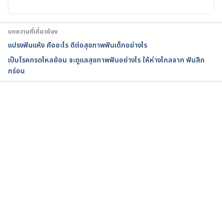
Home remedies to get rid of yellow teeth. 
https://www.medicalnewstoday.com/articles/32117
2. Accessed April 02, 2020
บทความที่เกี่ยวข้อง
แปรงฟันแห้ง คืออะไร ดีต่อสุขภาพฟันเด็กอย่างไร
เป็นโรคกรดไหลย้อน จะดูแลสุขภาพฟันอย่างไร ให้ห่างไกลจาก ฟันสึก
กร่อน
กำลังโหลด...