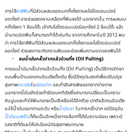
การใช้
ยาสีฟัน
ที่มีส่วนผสมของเบกกิ้งโซดาและไฮโดรเจนเปอร์
ออกไซด์ อาจช่วยลดคราบเหลืองที่ฟันลงได้ นอกจากนั้น การผสมเบ
กกิ้งโซดา 1 ช้อนโต๊ะ เข้ากับไฮโดรเจนเปอร์ออกไซด์ 2 ช้อนโต๊ะ แล้ว
นำมาแปรงฟันก็สามารถทำได้เช่นกัน จากการศึกษาในปี 2012 พบ
ว่า การใช้ยาสีฟันที่มีส่วนผสมของเบกกิ้งโซดาและไฮโดรเจนเปอร์
ออกไซด์ ช่วยลดการเกิดคราบฟันและช่วยเพิ่มความขาวของฟันได้
อมน้ำมันกลั้วปากแล้วบ้วนทิ้ง (
Oil Pulling)
การอมน้ำมันกลั้วปากแล้วบ้วนทิ้ง (Oil Pulling) เป็นวิธีการรักษา
แบบพื้นบ้านของคนอินเดียดั้งเดิม ซึ่งมีวัตถุประสงค์เพื่อปรับปรุง
สุขภาพ
อนามัย
ใน
ช่องปาก
และกำจัดสารพิษออกจากร่างกาย
นอกจากนี้มันยังช่วยกำจัดแบคทีเรียซึ่งสามารถเปลี่ยนเป็นคราบ
หินปูนและทำให้ฟันกลายเป็นสีเหลืองได้อีกด้วย ปกติแล้วคนอินเดีย
จะใช้น้ำมันดอกทานตะวัน หรือ
น้ำมันงา
ในการกลั้วปาก แต่ปัจจุบัน
น้ำมันมะพร้าว
ก็ถือเป็นอีกหนึ่งทางเลือกที่ได้รับความนิยม เพราะมี
รสชาติที่ดีและให้ประโยชน์ต่อสุขภาพมากมาย