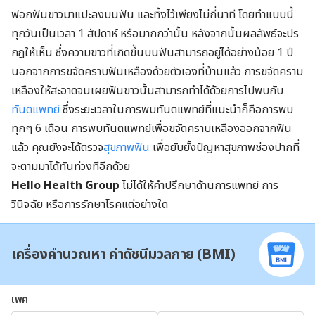
ฟอกฟันขาวมาแปะลงบนฟัน และทิ้งไว้เพียงไม่กี่นาที โดยทำแบบนี้
ทุกวันเป็นเวลา 1 สัปดาห์ หรือมากกว่านั้น หลังจากนั้นผลลัพธ์จะปร
กฎให้เห็น ซึ่งความขาวที่เกิดขึ้นบนฟันสามารถอยู่ได้อย่างน้อย 1 ปี
นอกจากการขจัดคราบฟันเหลืองด้วยตัวเองที่บ้านแล้ว การขจัดคราบ
เหลืองให้สะอาดจนเผยฟันขาวนั้นสามารถทำได้ด้วยการไปพบกับ
ทันตแพทย์
ซึ่งระยะเวลาในการพบทันตแพทย์ที่แนะนำก็คือการพบ
ทุกๆ 6 เดือน การพบทันตแพทย์เพื่อขจัดคราบเหลืองออกจากฟัน
แล้ว คุณยังจะได้ตรวจ
สุขภาพฟัน
เพื่อยับยั้งปัญหาสุขภาพช่องปากที่
จะตามมาได้ทันท่วงทีอีกด้วย
Hello Health Group
ไม่ได้ให้คำปรึกษาด้านการแพทย์ การ
วินิจฉัย หรือการรักษาโรคแต่อย่างใด
เครื่องคำนวณหา ค่าดัชนีมวลกาย (BMI)
เพศ