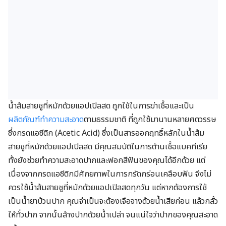
น้ำส้มสายชูที่หมักด้วยแอปเปิลสด ถูกใช้ในการฆ่าเชื้อและเป็น
ผลิตภัณฑ์ทำความสะอาด
ตามธรรมชาติ ที่ถูกใช้มานานหลายศตวรรษ
ซึ่งกรดแอซีติก (Acetic Acid) ซึ่งเป็นสารออกฤทธิ์หลักในน้ำส้ม
สายชูที่หมักด้วยแอปเปิลสด มีคุณสมบัติในการต้านเชื้อแบคทีเรีย
ทั้งยังช่วยทำความสะอาดปากและฟอกสีฟันของคุณได้อีกด้วย แต่
เนื่องจากกรดแอซีติกมีศักยภาพในการกรัดกร่อนเคลือบฟัน จึงไม่
ควรใช้น้ำส้มสายชูที่หมักด้วยแอปเปิลสดทุกวัน แต่หากต้องการใช้
เป็นน้ำยาบ้วนปาก คุณจำเป็นจะต้องเจือจางด้วยน้ำเสียก่อน แล้วกลั้ว
ให้ทั่วปาก จากนั้นล้างปากด้วยน้ำเปล่า จนแน่ใจว่าปากของคุณสะอาด