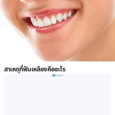
สาเหตุที่ฟันเหลืองคืออะไร
โฆษณา