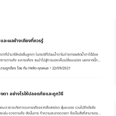
ีกด้วย ทั้งด้านกายภาพ จิตใจ คุณภาพ
้หญิงจำนวน 1,000 คนในประเทศ
มาจากความรุนแรงของปัญหาการมองเห็นที่
ด้วย ส่วนในประเทศสิงคโปร์พบว่า
จดจำ […]
้ และผลข้างเคียงที่ควรรู้
ตาที่นำมาใช้หล่อลื่นลูกตา ในกรณีที่ต่อมน้ำตาในร่างกายผลิตน้ำตาได้น้อย
ดอาการตาแห้ง ระคายเคือง จนนำไปสู่การมองเห็นเปลี่ยนแปลง นอกจากนี้การ
ิ่มความชุ่มชื้นให้กระจกตา ป้องกันการติดเชื้อ และทำให้การมองเห็นสิ่งรอบ
วามถูกต้อง โดย 
ทีม Hello คุณหมอ
 •
22/09/2021
้ำตาเทียม คืออะไร น้ำตาเทียม คือ สารละลายสำหรับหยอดตาที่มีส่วนประกอบ
โลส (CMC) เด็กซ์แทรน (Dextran) กลีเซอรีน (Glycerin) ไฮโพรเมโลส
อทิลีน ไกลคอล (พีอีจี400) พอลิซอร์เบต (Polysorbates) ชนิดใดชนิด
วยให้ดวงตาชุ่มชื้น และช่วยลดปัญหาเกี่ยวกับดวงตาเนื่องจากตาแห้ง เช่น
ตา อย่างไรให้ปลอดภัยและถูกวิธี
าพร่า ซึ่งภาวะตาแห้งอาจเกิดจากอายุที่มากขึ้น การใส่คอนแทกเลนส์ การ
ลข้างเคียงจากการใช้ยาบางชนิด ปัญหาสุขภาพบางประการ การผ่าตัดดวงตา
ล้อม เช่น ฝุ่นควัน อากาศเข้าดวงตาจากสภาวะลมแรง ชนิดของน้ำตาเทียม
คนเราอาจเกิดการระคายเคืองจากสิ่งสกปรก ฝุ่นละออง รวมไปถึงปัจจัย
 คลอไรด์
องเช่น ดวงตาแห้ง ดังนั้นการ ทำความสะอาดดวงตา จึงเป็นสิ่งที่สามารถจะ