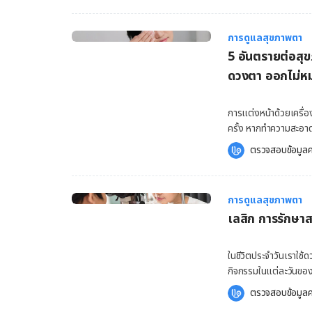
อักเสบ จึงมีคุณสมบัติต้านการอ
หยอดตา ก่อนหยอดตาควรล้างมือด้วยน้ำและสบู่ให้สะอาดทุกครั้ง และเขย่าขวดแรง ๆ ก่อนใช้งาน
โมมายล์อุดมไปด้วยสาร
สำหรับผู้ที่ใส่คอนแท
จึงสามารถนำมาเป็นส่วนประกอ
การดูแลสุขภาพตา
คอนแทคเลนส์ไว้ หยอดตา หลังจากล้างมือเสร็จ ควรเช็ดมือให้แห้ง และนั่งในท่าที่สบายพร้อมกับ
ลาเวนเดอร์ เป็นชาที่ข
5 อันตรายต่อสุ
เอียงศีรษะไปข้างหลั
น้ำมันหอมระเหยจากดอก
นิ้วดึงเปลือกตาด้านล
ดวงตา ออกไม่ห
ช่วยลดความเครียดและทำให้รู้สึกผ่อนคลายได้ ช
จำนวนที่คุณหมอกำหนด
ผิวพรรณ การใช้ถุงชาด
แบคทีเรียเข้าไปเจริญเติบโตในขวดยา หลับตาหลังหยอดต
การแต่งหน้าด้วยเครื่อ
ดวงตาด้วยถุงชา หากรู้
ประมาณ 1-2 นาที เพื่อป
ครั้ง หากทำความสะอาด
บ้าน เพื่อช่วยในการลดอาการบวมหรือ
มืออีกครั้งหลังหยอดตา
ได้ มาดูกันว่าถ้าเรา 
ได้ที่จึงนำถุงชาขึ้น บ
หยอดตาในเด็ก ก่อนการ
ตรวจสอบข้อมูลค
อย่างไรได้บ้าง 5 อัน
หากต้องการประคบเย็น ใ
อาจเหมาะสำหรับเด็กที่มีอาการต่าง ๆ ดังนี้ โรคภูม
คอนแทคเลนส์ แม้คอนแทค
ประมาณ […]
เทียม โดยอาจสามารถใช้
แต่งหน้า โดยเฉพาะรอบ
การดูแลสุขภาพตา
การระคายเคือง และอากา
เลสิก การรักษาส
ทุกครั้ง เพื่อป้องกัน
กระจกตา สำหรับมาสคาร
มั่นใจให้เรานั้น หากใช้
ในชีวิตประจำวันเราใช
บริเวณกระจกตามีรอยขี
กิจกรรมในแต่ละวันของ
ในเครื่องสำอาง ควรต
ให้กลับเข้าสู่ภาวะปกติ 
ตรวจสอบข้อมูลค
ภัณฑ์ว่ามีส่วนผสมใดที
มีความรวดเร็ว ไม่ต้อ