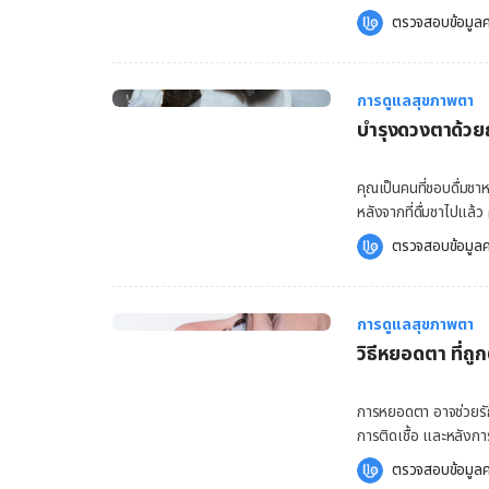
(Benzalkonium Chlori
ช่วยทำให้ตาของคุณสะอ
ตรวจสอบข้อมูลค
ใหญ่สามารถใช้น้ำตาเที
อวัยวะที่ละเอียดอ่อ
จำเป็นต้องหยอดน้ำตาเท
อย่างไร ลองมาติดตาม
ภาวะเป็นพิษ และทำให้อา
ปกติแล้วขนคิ้ว ขนตา 
จะตนเองแพ้หรือไม่ อาจควรเลี่ยงไปใช
การดูแลสุขภาพตา
ปกป้องดวงตาของคุณจาก
เทียมที่ไม่ใส่สารกันเส
บำรุงดวงตาด้วยถุ
ดวงตาของคุณได้ ทำให
ออกเท่านั้น นอกจากนั้น
อาการเหล่านี้อาจเกิด
คุณเป็นคนที่ชอบดื่มชาห
สาเหตุใดก็ตาม ถ้าคุณ
หลังจากที่ดื่มชาไปแล้
และปลอดภัยมากที่สุด 
บำรุงรอบดวงตาเพื่อล
ตรวจสอบข้อมูลค
ต้องขึ้นอยู่กับสิ่งที
อย่างไร มาติดตามกันได
ครัวเรือนกระเด็นเข้า
อยู่ใน ถุงชา เป็นวัตถ
ปลอดภัยและการใช้งาน โ
สำคัญอย่างคาเฟอีนที่
ตาด้วยน้ำประมาณ 15 น
การดูแลสุขภาพตา
ของดวงตาได้ รวมถึงสารต้านอนุมูลอ
สารขนาดเล็กอื่นๆ หร
วิธีหยอดตา ที่ถ
ผลิตภัณฑ์ที่มีส่วนผส
แน่ใจก่อนเสียว่ามือของ
การอักเสบของผิวหนังได
เข้าไปในดวงตา เพราะม
จะนำมาดื่ม หรือนำมาแป
การหยอดตา อาจช่วยรัก
ดวงตาที่ถูกต้อง คุณสามารถเลือกท
อาหารที่มีประโยชน์ ร
การติดเชื้อ และหลังกา
ต้องแน่ใจเสียก่อนว่าม
ของดวงตาได้ แต่หากต้องการ
ก่อนสัมผัสดวงตา ไม่เช่
คอนแทคเลนส์ก่อนที่จะเร
ตรวจสอบข้อมูลค
ดำ ทั้งชาดำและชาเขียวมีสารประกอบของคาเฟอีนและสารต้านอนุมูลอิสระ ที่ช่วยป้องกันอาการ
ตา ที่ถูกต้องปลอดภัย วิธีหย