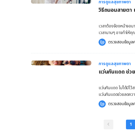
การดูแลสุขภาพตา
ที่ไม่ควรทำเมื่อใส่ คอ
วิธีถนอมสายตา 
ล้างมือก่อน เชื้อแบคท
คอนแทคเลนส์ที่ปนเปื้อ
รุนแรงถึงขั้นทำให้ตาบอ
เวลาต้องจ้องหน้าจอนาน
คอนแทคเลนส์ทุกครั้ง 
เวลานานๆ อาจทำให้คุณร
น้ำยาแช่คอนแทคเลนส์ใหม่
ความเมื่อยล้าการจากใ
ตรวจสอบข้อมูลค
เสื่อมสภาพลงจนไม่สามา
อย่างไร้ปัญหา เพื่อ
มาแช่คอนแทคเลนส์ซ้ำอี
ระทบต่อสายตายังไง 
นั้นนาน และทำความสะอาด
เป็นความปกติที่มีสาเ
ได้ ไม่ยอมเช็ดตลับใส่
การดูแลสุขภาพตา
Syndrome) นั่นคือ เป็
ส่วนใหญ่ไม่ค่อยนึกถึ
แว่นกันแดด ช่วยป
นั้นผิดปกติ ซึ่งหากฝืน
เชื้อแบคทีเรียซึ่งชื่น
ตรงหน้าจอคอมพิวเตอร์
ฉะนั้นเพื่อหลีกเลี่ยง
งาน เลนส์ตาของเราจึงต
แว่นกันแดด ไม่ได้มีไว
ทุกครั้ง ไม่ยอมทำควา
ประสาทตา จากนั้นเซล
แว่นกันแดดช่วยลดความเสี
สะสม อาจทำให้เกิดโรคเก
ต่างๆ ซึ่งกระบวนการโ
อ่านรายละเอียดด้านล่า
เหมือนมีเม็ดกรวดมากม
ตรวจสอบข้อมูลค
หน้าจอคอมพิวเตอร์นั้น
แสงแดดมีส่วนอย่างมากท
ไม่ได้เลยในที่สุด ฉะ
จึงทำให้ดวงตาของเราล้
เลนส์ดวงตาเกิดความพ
ด้วยน้ำยาล้างคอนแทค
ยิ่งลำบากขึ้น เมื่อคุณม
ที่พบได้บ่อยๆ โดยเฉพา
ใส่คอนแทคเลนส์แบบมี
1
คนที่มีอายุ 40 ปีขึ้นไ
ของโรค ซึ่งอาจมีความร
ใช้แล้ว […]
ลง ซึ่งจักษุแพทย์จะเ
เสี่ยงต่อโรคจุดภาพชั