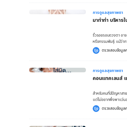
บริเวณดวงตาและรอบดว
เลยอยากชวนคุณมาทำความ
ตาชมพู มีสาเหตุมาจาก
คืออะไร เลสิก คือ การ
ร่วมกับผู้อื่น ซึ่งเป็นสา
การดูแลสุขภาพตา
เป็นการผ่าตัดโดยการเป
ตาชมพู นั่นเอง 5.อาก
มาทำท่า บริหารใ
สายตาที่ต้องการ จากน
ความชุ่มชื้นของดวงตาไ
ขนาดแผลเล็ก จึงทำให้
กัน เหล่านี้คืออาการตา
ส่วนหนึ่งในร่ายกายที่
ริ้วรอยรอบดวงตา อาจเ
ทำให้อาการตาแห้งนั้
เบาหวาน ความผิดปกติ
หรือกรรมพันธุ์ แม้ว่ากา
ใช้งาน รวมถึงพยายามห
อาจทำให้เกิดอาการแทรกซ้อนต่าง ๆ เหล่านี้ไ
ใบหน้า ด้วยการทำท่า บ
ดวงตา […]
ตรวจสอบข้อมูลค
ควรรู้ไว้ว่าต้อหินสา
ท่านิ้วตัววี วางนิ้วกลาง
การหรือรักษาตั้งแต่เ
เบาๆ บริเวณหางตา จากน
ในวัยผู้สูงอายุ แต่ไม่ใช่
ด้านล่างขึ้น จนตาปิด 
การดูแลสุขภาพตา
10 วินาที แล้วจึงค่อยล
คอนแทคเลนส์ และ
อ้าปากให้กว้างช้าๆ วาง
30 วินาที กลอกตา ตั้
กลอกตาขึ้นด้านบนและลงล
สำหรับคนที่มีปัญหาสาย
จะทำได้ โดยไม่ย่นคิ้ว [
แต่ไม่อยากพึ่งพาแว่น
ของตัวเอง ก็สามารถเลื
ตรวจสอบข้อมูลค
คอนแทคเลนส์จะสะดวกกว
พฤติกรรมเสี่ยง ข้อผิด
เล็กๆ เช่น อาการเคือ