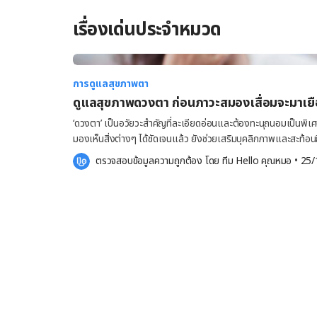
เรื่องเด่นประจำหมวด
การดูแลสุขภาพตา
ดูแลสุขภาพดวงตา ก่อนภาวะสมองเสื่อมจะมาเย
‘ดวงตา’ เป็นอวัยวะสำคัญที่ละเอียดอ่อนและต้องทะนุถนอมเป็นพิเ
มองเห็นสิ่งต่างๆ ได้ชัดเจนแล้ว ยังช่วยเสริมบุคลิกภาพและสะท้อน
ดวงตาคู่สวยก็อาจถูกทำร้ายจากสาเหตุต่างๆ ในชีวิตประจำวันโดยไม่
ตรวจสอบข้อมูลความถูกต้อง โดย 
ทีม Hello คุณหมอ
 •
25/
มลภาวะ หรือแม้กระทั่งการนั่งทำงานหน้าจอคอมพิวเตอร์เป็นเวลา
ชีวิตในระยะยาวได้ หากสุขภาพดวงตาและการมองเห็นมีปัญหา ทำให้เกิดอาการผิดปกติต่างๆ เช่น สายตา
พร่ามัว เห็นภาพซ้อน ปวดกระบอกตา ตาแห้ง กล้ามเนื้อรอบดวงตาเ
ทิ้งไว้โดยไม่ได้รับการดูแลรักษาก็จะนำไปสู่โรคทางสายตาอีกมากม
ในด้านต่างๆ ได้ นอกจากนี้ ยังมีผลการศึกษาวิจัยที่พบว่าปัญหาด้านการมองเห็นอาจเป็นปัจจัยเสี่ยงที่จะก่อให้
เกิด ‘ภาวะสมองเสื่อม’ อีกทั้งเป็นตัวเร่งทำให้การรับรู้และจดจำ
ระบุว่า ปัญหาการมองเห็นที่ลดลง มีความเชื่อมโยงกับการรับรู้และจ
ประสบปัญหาเหล่านี้ มักมีกิจกรรมทางกายภาพและสังคมที่ลดลงนั่นเอ
สาเหตุเสี่ยงโรคสมองเสื่อมก่อนวัย อาการผิดปกติธรรมดาๆ ของดวง
ดูแลอย่างถูกต้องในเวลาที่เหมาะสม ก็อาจนำไปสู่การเกิดปัญหาสุขภ