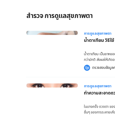
มองเห็นเท่านั้น แต่ยังกระทบการทำงานในส่วนต่างๆ ของร่างกายอ
ชีวิต และสภาพความเป็นอยู่โดยรวม จากการศึกษาหลายฉบับระบุในทิศทางเดียวกันว่า ปัญหาการมองเห็นที่
สำรวจ การดูแลสุขภาพตา
ลดลง นับว่าเป็นปัจจัยเสี่ยงของโรคสมองเสื่อม จากการสำรวจผู
สหรัฐอเมริกาพบว่า การเกิดโรคสมองเสื่อมเพิ่มขึ้นนั้น มีสาเหตุ
เสื่อมลง และยังส่งผลให้คะแนนจากการตรวจสุขภาพจิตลดลงตามไป
ปัญหาการมองเห็นมีความเชื่อมโยงกับความสามารถในการรับรู้และ
การดูแลสุขภาพตา
น้ำตาเทียม วิธีใช
น้ำตาเทียม เป็นยาหยอด
กว่าปกติ ส่งผลให้เกิ
ใช้น้ำตาเทียมอาจช่วยเพ
ตรวจสอบข้อมูลค
ตัวได้ชัดเจนมากขึ้น น
ของสารคาร์บอกซีเซลลู
(Hypromellose) โพลิเ
การดูแลสุขภาพตา
หนึ่งอยู่ภายใน เพื่อช่
ทำความสะอาดดวง
ระคายเคืองตา ตาแดง ต
ใช้สายตามากเกินไป ผ
หรือปัจจัยทางสิ่งแวด
ในบางครั้ง ดวงตา ของ
น้ำตาเทียมที่มีสารกันเสีย น้ำตาเทียมที่มีสารกันเสียประกอบด้วย เบนซัลโคเนียม
อื่นๆ ของการระคายเคื