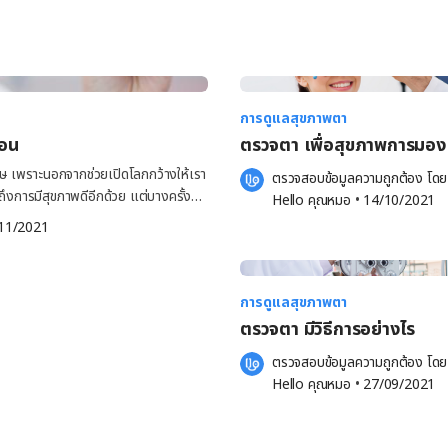
การดูแลสุขภาพตา
ือน
ตรวจตา เพื่อสุขภาพการมองเห
ศษ เพราะนอกจากช่วยเปิดโลกกว้างให้เรา
ตรวจสอบข้อมูลความถูกต้อง โดย
ถึงการมีสุขภาพดีอีกด้วย แต่บางครั้ง
Hello คุณหมอ
 •
14/10/2021
ทันได้ตั้งตัว ไม่ว่าจะเป็นแสงแดด
11/2021
นานๆ ซึ่งอาจส่งผลกระทบต่อการดำเนิน
กร็ง เคืองตา น้ำตาไหล ฯลฯ ถ้าปล่อย
การดูแลสุขภาพตา
าย ซึ่งอาจส่งผลต่อคุณภาพชีวิตโดยรวม
ตรวจตา มีวิธีการอย่างไร
ลดลง โดยผลการวิจัยในประเทศสหรัฐอเมริกา
ตรวจสอบข้อมูลความถูกต้อง โดย
ดจำที่ลดลงถึงร้อยละ 55 เนื่องจากผู้
Hello คุณหมอ
 •
27/09/2021
ง รู้หรือไม่! สุขภาพตาที่เสื่อมลง
ตาที่เราอาจมองข้าม หรือไม่ได้รับการ
าพตาขึ้นได้ ไม่เพียงแต่ส่งผลต่อการ