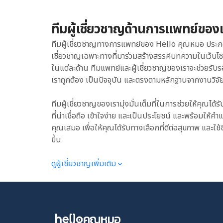
ไม่มีหลักฐานยืนยันว่า
มะเร็งดวงตาบางชนิดที่พ
เป็นประจำ อาจทำให้เกิ
เวลาไปเที่ยวทะเลเท่านั้
ทีมผู้เชี่ยวชาญด้านการแพทย์ของ
ได้แก่ เห็นภาพพร่ามัว เห็นภาพซ้อน ดวงตาแห้งและตาแดง ปวดศีรษะ มีอาการระคายเคืองตา ปวด
ฤดูกาลใดฤดูกาลหนึ่งเ
หลังและปวดคอ หากคุณไม่จัดการกับอาการที่เกิดขึ้น อาการอาจรุนแรงและส่งผลกระทบกับอวัยวะ
ยิ่งในประเทศที่ต้องเจ
ทีมผู้เชี่ยวชาญทางการแพทย์ของ Hello คุณหมอ ประก
ส่วนอื่นนอกเหนือจากด
อย่างที่รู้ๆ กันนั่นแ
เชี่ยวชาญเฉพาะทางที่มาร่วมสร้างสรรค์บทความในเว็บไ
ถนอมสายตา เมื่อต้องใ
ราคาตั้งแต่ไม่กี่ร้อย
ในแต่ละด้าน ทีมแพทย์และผู้เชี่ยวชาญของเราจะช่วยรับร
ขึ้นจากวัสดุชั้นดี แต่ก
เราถูกต้อง เป็นปัจจุบัน และตรงตามหลักฐานจากงานวิจัย
มีราคาแพงก็ยิ่งต้องเป
เลือกแว่นกันแดดที่มี
ทีมผู้เชี่ยวชาญของเรามุ่งมั่นเต็มที่ในการช่วยให้คุณได้ร
กันแดดราคาถูกๆ ตามตล
ที่น่าเชื่อถือ เข้าใจง่าย และเป็นประโยชน์ และพร้อมให
นะ การปกป้องผิวรอบดวง
คุณเสมอ เพื่อให้คุณได้รับทางเลือกที่ดีต่อสุขภาพ และใช้ช
รอบดวงตาด้วยหรือเปล่า
ขึ้น
แนะนำให้เลือกแว่นกันแ
จะลอดเข้ามาทางด้านข้า
ดูผู้เชี่ยวชาญเพิ่มเติม
ป้องกันรังสียูวีได้อย่าง
ทำการทดสอบว่า แว่นกัน
สามารถเลือกแว่นกันแด
ป้องกันรังสียูวีเหมือนก