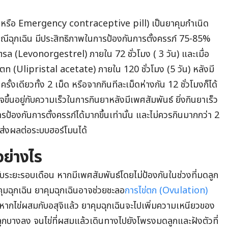
l หรือ Emergency contraceptive pill) เป็นยาคุมกำเนิด
กรณีฉุกเฉิน มีประสิทธิภาพในการป้องกันการตั้งครรภ์ 75-85%
เตรล (Levonorgestrel) ภายใน 72 ชั่วโมง ( 3 วัน) และเมื่อ
ิเตท (Ulipristal acetate) ภายใน 120 ชั่วโมง (5 วัน) หลังมี
ั้งเดียวทั้ง 2 เม็ด หรือจากกินทีละเม็ดห่างกัน 12 ชั่วโมงก็ได้
จขึ้นอยู่กับความเร็วในการกินยาหลังมีเพศสัมพันธ์ ยิ่งกินยาเร็ว
ารป้องกันการตั้งครรภ์ได้มากขึ้นเท่านั้น
และไม่ควรกินมากกว่า 2
่งผลต่อระบบฮอร์โมนได้
อย่างไร
ับระยะรอบเดือน หากมีเพศสัมพันธ์โดยไม่ป้องกันในช่วงที่มดลูก
าคุมฉุกเฉิน ยาคุมฉุกเฉินอาจช่วยชะลอ
การไข่ตก (Ovulation)
แต่หากไข่ผสมกับอสุจิแล้ว ยาคุมฉุกเฉินจะไปเพิ่มความเหนียวของ
ลูกบางลง จนไข่ที่ผสมแล้วเดินทางไปยังโพรงมดลูกและฝังตัวที่