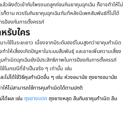
แล้วฝังตัวเข้ากับโพรงมดลูกก่อนกินยาคุมฉุกเฉิน ก็อาจทำให้ไม่
ก็ตาม ควรรีบกินยาคุมฉุกเฉินทันทีหลังมีเพศสัมพันธ์ที่ไม่ได้
การป้องกันการตั้งครรภ์
ำหรับใคร
เหมาะใช้ในระยะยาว เนื่องจากมีระดับฮอร์โมนสูงกว่ายาคุมกำเนิด
ทำให้เสี่ยงเกิดปัญหาในระบบสืบพันธุ์ และอาจเพิ่มความเสี่ยง
ุมกำเนิดฉุกเฉินยังมีประสิทธิภาพในการป้องกันการตั้งครรภ์
้ในกรณีที่จำเป็นจริง ๆ เท่านั้น เช่น
ะไม่ได้ใช้วิธีคุมกำเนิดอื่น ๆ เช่น ห่วงอนามัย ถุงยางอนามัย
ำให้ไม่สามารถใช้การคุมกำเนิดได้ตามปกติ
ไม่ได้ผล เช่น
ถุงยางแตก
ถุงยางหลุด ลืมกินยาคุมกำเนิด ลืม