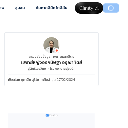
ภาพ
ชุมชน
ค้นหาคลินิกใกล้ฉัน
ตรวจสอบข้อมูลทางการแพทย์โดย
แพทย์หญิงอรกนิษฐา อรุณาทิตย์
สูตินรีเวชวิทยา · โรงพยาบาลสุขุมวิท
เขียนโดย
ศุภานิช สุริโย
·
แก้ไขล่าสุด 27/02/2024
โฆษณา