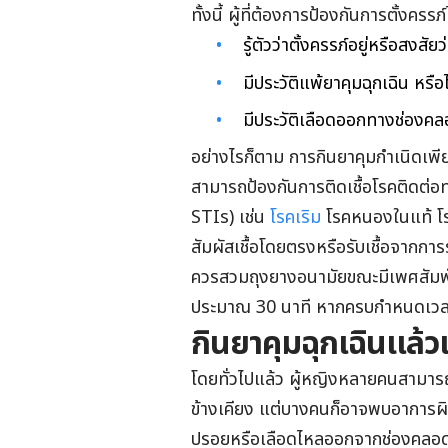
ทั้งนี้ ผู้ที่ต้องการป้องกันการตั้งครร
รู้ตัวว่าตั้งครรภ์อยู่หรือสงสัย
มีประวัติแพ้ยาคุมฉุกเฉิน หร
มีประวัติเลือดออกทางช่องคลอ
อย่างไรก็ตาม การกินยาคุมกำเนิดเพียง
สามารถป้องกันการติดเชื้อโรคติดต่
STIs) เช่น
โรคเริม
โรคหนองในแท้ โ
สัมผัสเชื้อโดยตรงหรือรับเชื้อจากการร
ควรสวมถุงยางอนามัยขณะมีเพศสัมพันธ์
ประมาณ 30 นาที หากครบกำหนดเวลา ค
กินยาคุมฉุกเฉินแล้
โดยทั่วไปแล้ว ผู้หญิงหลายคนสามารถก
ข้างเคียง แต่บางคนก็อาจพบอาการผิด
ปรอยหรือเลือดไหลออกจากช่องคลอดผิ