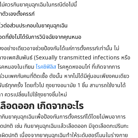
ภ์ไม่ควรกินยาคุมฉุกเฉินในกรณีต่อไปนี้
ว่าตัวเองตั้งครรภ์
ือไวต่อส่วนประกอบในยาคุมฉุกเฉิน
ดที่ยังไม่ได้รับการวินิจฉัยจากคุณหมอ
อย่างเดียวอาจช่วยป้องกันได้แค่การตั้งครรภ์เท่านั้น ไม่
อทางเพศสัมพันธ์ (Sexually transmitted infections หรือ
รคหนองในเทียม
โรคซิฟิลิส
โรคหูดหงอนไก่ ที่เกิดจากการ
่วมเพศกับคนที่ติดเชื้อ ดังนั้น หากไม่ได้มีคู่นอนเพียงคนเดียว
ทุกครั้ง โดยทั่วไป ถุงยางอนามัย 1 ชิ้น สามารถใช้งานได้
วรเปลี่ยนไปใช้ถุงยางชิ้นใหม่
วเลือดออก เกิดจากอะไร
ินยาคุมฉุกเฉินเพื่อป้องกันการตั้งครรภ์ได้โดยไม่พบอาการ
ปกติ เช่น กินยาคุมฉุกเฉินแล้วเลือดออก มีจุดเลือดกะปริบกะ
ดปกติ เนื่องจากยาคุมฉุกเฉินทำให้ระดับฮอร์โมนในร่างกาย