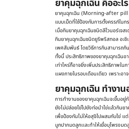
ยาคุมฉุกเฉิน คืออะไร
ยาคุมฉุกเฉิน (Morning-after pil
แบบเม็ดที่ใช้ป้องกันการตั้งครรภ์ใน
เมื่อกินยาคุมฉุกเฉินชนิดลีโวนอร์เจส
กินยาคุมฉุกเฉินชนิดยูริพริสทอล อะซ
เพศสัมพันธ์
โดยวิธีการกินสามารถกินคร
ทั้งนี้ ประสิทธิภาพของยาคุมฉุกเฉินอา
เท่าไหร่ก็อาจยิ่งเพิ่มประสิทธิภาพในก
แผงภายในรอบเดือนเดียว เพราะอาจส
ยาคุมฉุกเฉิน ทำงาน
การทำงานของยาคุมฉุกเฉินจะขึ้นอยู่ก
ยังไม่ปล่อยไข่ไปยังท่อนำไข่แล้วกินย
เพื่อป้องกันไม่ให้อสุจิไปผสมกับไข่ 
มูกปากมดลูกเเละทำให้เยื่อบุโพรงมด