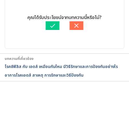
HIV. 
https://www.cdc.gov/hiv/basics/whatishiv.html. 
27/12/2023
Accessed 10 March, 2023.
เขียนโดย 
ทัตพร อิสสรโชติ
คุณได้รับประโยชน์จากบทความนี้หรือไม่?
ตรวจสอบความถูกต้องของข้อมูลโดย
Duangkamon Junnet
Side Effects of HIV Medicines. 
อัปเดตโดย: 
พลอย วงษ์วิไล
https://hivinfo.nih.gov/understanding-hiv/fact-
sheets/hiv-and-rash. Accessed 10 March, 2023.
HIV Care. 
บทความที่เกี่ยวข้อง
https://health.ucsd.edu/specialties/hiv/hiv-
โรคซิฟิลิส กับ เอดส์ เหมือนกันไหม มีวิธีรักษาและการป้องกันอย่างไร
health/pages/skin.aspx. Accessed 10 March, 2023.
อาการโรคเอดส์ สาเหตุ การรักษาและวิธีป้องกัน
Cutaneous Manifestations of Human 
Immunodeficiency Virus: a Clinical Update. 
https://www.ncbi.nlm.nih.gov/pmc/articles/PMC44
กำลังโหลด...
47481/. Accessed 10 March, 2023.
Pruritic papular eruption of HIV. 
https://dermnetnz.org/topics/pruritic-papular-