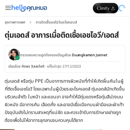
สุขภาพทางเพศ
การติดเชื้อเอชไอวีและโรคเอดส์
ตุ่มเอดส์ อาการเมื่อติดเชื้อเอชไอวี/เอดส์
ตรวจสอบความถูกต้องของข้อมูลโดย
Duangkamon Junnet
เขียนโดย
ทัตพร อิสสรโชติ
·
แก้ไขล่าสุด 27/12/2023
ตุ่มเอดส์ หรือตุ่ม PPE เป็นอาการทางผิวหนังที่ทำให้เกิดผื่นคันในผู้
ที่ติดเชื้อเอชไอวี โดยเฉพาะในผู้ป่วยระยะโรคเอดส์ ตุ่มเอดส์มักเกิดขึ้น
บริเวณลำตัว ใบหน้า และแขนขา อาจทำให้มีตุ่มแดงหรือตุ่มสีม่วงบน
ผิวหนัง มีอาการคัน เลือดคั่ง และอาจมีเยื่อเมือกบนฝ่ามือและฝ่าเท้า
ปัจจุบันยังไม่ทราบสาเหตุที่แน่ชัด และควรเข้ารับการรักษาอย่างถูก
ต้องเพื่อไม่ให้อาการลุกลามจนควบคุมได้ยาก