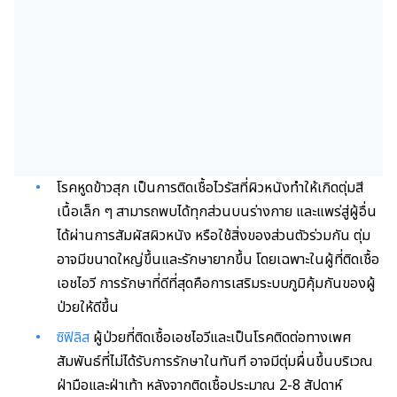
โรคหูดข้าวสุก เป็นการติดเชื้อไวรัสที่ผิวหนังทำให้เกิดตุ่มสี
เนื้อเล็ก ๆ สามารถพบได้ทุกส่วนบนร่างกาย และแพร่สู่ผู้อื่น
ได้ผ่านการสัมผัสผิวหนัง หรือใช้สิ่งของส่วนตัวร่วมกัน ตุ่ม
อาจมีขนาดใหญ่ขึ้นและรักษายากขึ้น โดยเฉพาะในผู้ที่ติดเชื้อ
เอชไอวี การรักษาที่ดีที่สุดคือการเสริมระบบภูมิคุ้มกันของผู้
ป่วยให้ดีขึ้น
ซิฟิลิส
ผู้ป่วยที่ติดเชื้อเอชไอวีและเป็นโรคติดต่อทางเพศ
สัมพันธ์ที่ไม่ได้รับการรักษาในทันที อาจมีตุ่มผื่นขึ้นบริเวณ
ฝ่ามือและฝ่าเท้า หลังจากติดเชื้อประมาณ 2-8 สัปดาห์