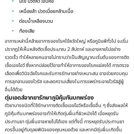
มีไข้ ปวดหัว เจ็บคอ
เหนื่อยล้า ปวดเมื่อยกล้ามเนื้อ
ต่อมน้ำเหลืองบวม
ท้องเสีย
อาการเหล่านี้คล้ายอาการของโรคไข้หวัดใหญ่ หรือภูมิแพ้ทั่วไป จะเริ่ม
ปรากฎให้เห็นหลังติดเชื้อประมาณ 2 สัปดาห์ และอาจหายไปอย่าง
รวดเร็ว ทำให้หลายคนอาจไม่ทราบว่าเป็นสัญญาณเริ่มต้นของการติด
เชื้อเอชไอวี ซึ่งหากปล่อยไว้อาจทำให้อาการของโรคแย่ลงได้ การตรวจ
เลือดเพื่อวินิจฉัยโรคและรับการรักษาอย่างเหมาะสม อาจช่วยควบคุม
การลุกลามของไวรัส และลดความเสี่ยงในการแพร่กระจายไวรัสสู่ผู้
อื่นได้ด้วย
ตุ่มเอดส์จากยารักษาภูมิคุ้มกันบกพร่อง
ตัวยาบางชนิดที่ใช้รักษาการติดเชื้อเอชไอวีหรือเชื้ออื่น ๆ ซึ่งส่งผลให้
ภูมิคุ้มกันบกพร่องอาจทำให้เกิดตุ่มผื่นที่ผิวหนังได้ เมื่อหยุดรับ
ประทานยา ตุ่มผื่นอาจหายไปได้เอง แต่ทั้งนี้ การหยุดรับประทานยา
ควรขึ้นอยู่กับดุลยพินิจของคุณหมอด้วย และหากมีตุ่มผื่นเกิดขึ้น