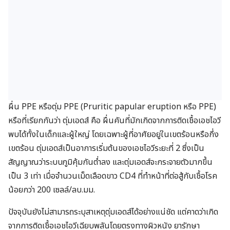
ผื่น PPE หรือตุ่ม PPE (Pruritic papular eruption หรือ PPE)
หรือที่เรียกกันว่า ตุ่มเอดส์ คือ ผื่นคันที่มักเกิดจากการติดเชื้อเอชไอวี
พบได้ทั้งในเด็กและผู้ใหญ่ โดยเฉพาะผู้ที่อาศัยอยู่ในเขตร้อนหรือกึ่ง
เขตร้อน ตุ่มเอดส์เป็นอาการเริ่มต้นของเอชไอวีระยะที่ 2 ซึ่งเป็น
สัญญาณว่าระบบภูมิคุ้มกันต่ำลง และตุ่มเอดส์จะกระจายตัวมากขึ้น
เป็น 3 เท่า เมื่อจำนวนเม็ดเลือดขาว CD4 ที่ทำหน้าที่ต่อสู้กับเชื้อโรค
น้อยกว่า 200 เซลล์/ลบ.มม.
ปัจจุบันยังไม่สามารถระบุสาเหตุตุ่มเอดส์ได้อย่างแน่ชัด แต่คาดว่าเกิด
จากการติดเชื้อเอชไอวีเฉียบพลันโดยตรงทางผิวหนัง ยารักษา