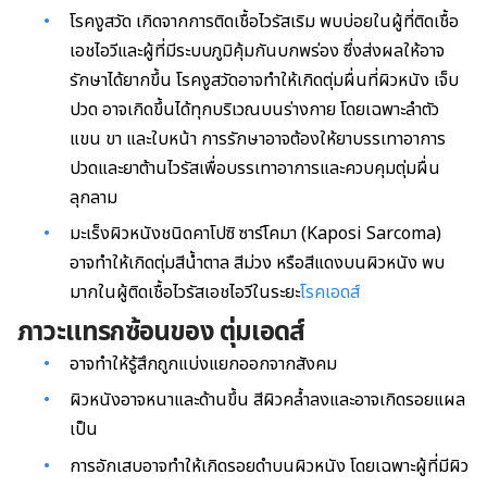
โรคงูสวัด เกิดจากการติดเชื้อไวรัสเริม พบบ่อยในผู้ที่ติดเชื้อ
เอชไอวีและผู้ที่มีระบบภูมิคุ้มกันบกพร่อง ซึ่งส่งผลให้อาจ
รักษาได้ยากขึ้น โรคงูสวัดอาจทำให้เกิดตุ่มผื่นที่ผิวหนัง เจ็บ
ปวด อาจเกิดขึ้นได้ทุกบริเวณบนร่างกาย โดยเฉพาะลำตัว
แขน ขา และใบหน้า การรักษาอาจต้องให้ยาบรรเทาอาการ
ปวดและยาต้านไวรัสเพื่อบรรเทาอาการและควบคุมตุ่มผื่น
ลุกลาม
มะเร็งผิวหนังชนิดคาโปซิ ซาร์โคมา (Kaposi Sarcoma)
อาจทำให้เกิดตุ่มสีน้ำตาล สีม่วง หรือสีแดงบนผิวหนัง พบ
มากในผู้ติดเชื้อไวรัสเอชไอวีในระยะ
โรคเอดส์
ภาวะแทรกซ้อนของ ตุ่มเอดส์
อาจทำให้รู้สึกถูกแบ่งแยกออกจากสังคม
ผิวหนังอาจหนาและด้านขึ้น สีผิวคล้ำลงและอาจเกิดรอยแผล
เป็น
การอักเสบอาจทำให้เกิดรอยดำบนผิวหนัง โดยเฉพาะผู้ที่มีผิว