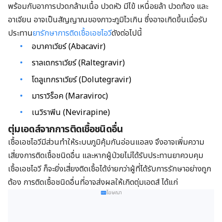
พร้อมกับอาการปวดกล้ามเนื้อ ปวดหัว มีไข้ เหนื่อยล้า ปวดท้อง และ
อาเจียน อาจเป็นสัญญาณของภาวะภูมิไวเกิน ซึ่งอาจเกิดขึ้นเมื่อรับ
ประทาน
ยารักษาการติดเชื้อเอชไอวี
ดังต่อไปนี้
อบาคาเวียร์ (Abacavir)
ราลเตกราเวียร์ (Raltegravir)
โดลูเทกราเวียร์ (Dolutegravir)
มาราวิร็อค (Maraviroc)
เนวิราพีน (Nevirapine)
ตุ่มเอดส์จากการติดเชื้อชนิดอื่น
เชื้อเอชไอวีมีส่วนทำให้ระบบภูมิคุ้มกันอ่อนแอลง จึงอาจเพิ่มความ
เสี่ยงการติดเชื้อชนิดอื่น และหากผู้ป่วยไม่ได้รับประทานยาควบคุม
เชื้อเอชไอวี ก็จะยิ่งเสี่ยงติดเชื้อได้ง่ายกว่าผู้ที่ได้รับการรักษาอย่างถูก
ต้อง การติดเชื้อชนิดอื่นที่อาจส่งผลให้เกิดตุ่มเอดส์ ได้แก่
โฆษณา