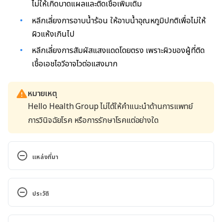
ไม่ให้เกิดบาดแผลและติดเชื้อเพิ่มเติม
หลีกเลี่ยงการอาบน้ำร้อน ให้อาบน้ำอุณหภูมิปกติเพื่อไม่ให้
ผิวแห้งเกินไป
หลีกเลี่ยงการสัมผัสแสงแดดโดยตรง เพราะผิวของผู้ที่ติด
เชื้อเอชไอวีอาจไวต่อแสงมาก
หมายเหตุ
Hello Health Group ไม่ได้ให้คำแนะนำด้านการแพทย์
การวินิจฉัยโรค หรือการรักษาโรคแต่อย่างใด
แหล่งที่มา
HIV Rash. https://www.webmd.com/hiv-aids/hiv-
rash-causes-and-treatments. Accessed 10 March, 
ประวัติ
2023.
เวอร์ชันปัจจุบัน