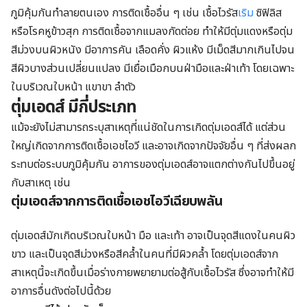
ภูมิคุ้มกันทำลายตนเอง การติดเชื้ออื่น ๆ เช่น เชื้อไวรัส
เริม
ซิฟิลิส
หรือโรคหูข้าวสุก การติดเชื้อจากแมลงกัดต่อย ทำให้มีตุ่มแดงหรือตุ่ม
สีม่วงบนผิวหนัง มีอาการคัน เลือดคั่ง ผิวแห้ง มีเม็ดสีมากเกินไปจน
สีผิวบางส่วนเปลี่ยนแปลง มีเยื่อเมือกบนฝ่ามือและฝ่าเท้า โดยเฉพาะ
ในบริเวณใบหน้า แขาขา ลำตัว
ตุ่มเอดส์ มีกี่ประเภท
แม้จะยังไม่สามารถระบุสาเหตุที่แน่ชัดในการเกิดตุ่มเอดส์ได้ แต่ส่วน
ใหญ่เกิดจากการติดเชื้อเอชไอวี และอาจเกิดจากปัจจัยอื่น ๆ ที่ส่งผลก
ระทบต่อระบบภูมิคุ้มกัน อาการของตุ่มเอดส์อาจแตกต่างกันไปขึ้นอยู่
กับสาเหตุ เช่น
ตุ่มเอดส์จากการติดเชื้อเอชไอวีเฉียบพลัน
ตุ่มเอดส์มักเกิดบริเวณใบหน้า มือ และเท้า อาจเป็นจุดสีแดงในคนผิว
ขาว และเป็นจุดสีม่วงหรือสีคล้ำในคนที่มีผิวคล้ำ โดยตุ่มเอดส์จาก
สาเหตุนี้จะเกิดขึ้นเมื่อร่างกายพยายามต่อสู้กับเชื้อไวรัส ซึ่งอาจทำให้มี
อาการอื่นดังต่อไปนี้ด้วย