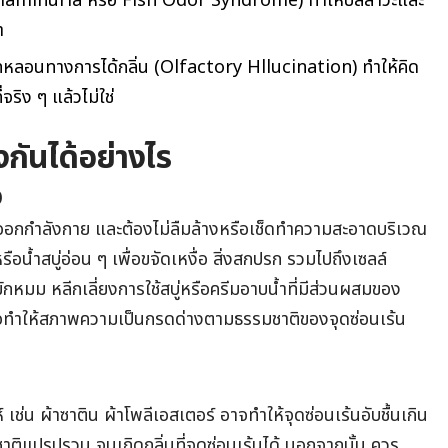
hylaminuria หรือ Fish Odor Syndrome) ทำให้ปัสสาวะและ
า
ทหลอนทางการได้กลิ่น (Olfactory Hllucination) ทำให้คิด
่จริง ๆ แล้วไม่ใช่
งกันได้อย่างไร
อ
ออกกำลังกาย และต้องไม่ลืมล้างหรือเช็ดทำความสะอาดบริเวณ
น้ำสบู่อ่อน ๆ เพื่อขจัดเหงื่อ สิ่งสกปรก รวมไปถึงเซลล์
ักหมม หลีกเลี่ยงการใช้สบู่หรือครีมอาบน้ำที่มีส่วนผสมของ
จทำให้สภาพความเป็นกรดด่างตามธรรมชาติของจุดซ่อนเร้น
 เช่น ผ้าซาติน ผ้าโพลีเอสเตอร์ อาจทำให้จุดซ่อนเร้นอับชื้นเกิน
ติแปรปรวน จนเกิดกลิ่นที่จุดซ่อนเร้นได้ นอกจากนั้น ควร