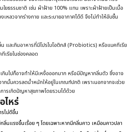
้นใยธรรมชาติ เช่น ผ้าฝ้าย 100% แทน เพราะผ้าฝ้ายเป็นเนื้อ
ของเหลวจากร่างกาย และระบายอากาศได้ดี จึงไม่ทำให้อับชื้น
ิ่น และกินอาหารที่มีโปรไบโอติกส์ (Probiotics) หรือแบคทีเรีย
บคทีเรียในช่องคลอด
กเกินไปก็อาจทำให้มีเหงื่อออกมาก หรือมีปัญหากลิ่นตัว ซึ่งอาจ
กจากนั้นควรลดน้ำหนักให้อยู่ในเกณฑ์ปกติ เพราะนอกจากจะช่วย
ยลดการเกิดปัญหาสุขภาพโดยรวมได้ด้วย
อไหร่
ไม่ดีขึ้น
กลิ่นแรงขึ้นเรื่อย ๆ โดยเฉพาะหากมีกลิ่นคาว เหมือนคาวปลา