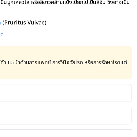
็นมูกเหลวใส หรือสีขาวคล้ายแป้งเปียกไปเป็นสีอื่น ซึ่งอาจเป็น
ด
(Pruritus Vulvae)
อด
้คำแนะนำด้านการแพทย์ การวินิจฉัยโรค หรือการรักษาโรคแต่
/www.health24.com/Medical/Vaginal-
ng-vagina-20130210. Accessed January 22, 2019
clinic.org/symptoms/vaginal-odor/basics/causes/sym-
 2022