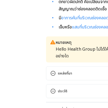
ตกขาวผิดปกติ คือเปลี่ยนจากเป
สัญญาณว่าช่องคลอดติดเชื้อ
มี
อาการคันที่บริเวณช่องคลอ
เจ็บหรือ
แสบที่บริเวณช่องคล
หมายเหตุ
Hello Health Group ไม่ได้ให
อย่างใด
แหล่งที่มา
A bad-smelling vagina. https:/
health/Infections/A-bad-smelli
ประวัติ
Vaginal odor. https://www.mayo
เวอร์ชันปัจจุบัน
20050664. Accessed January 12,