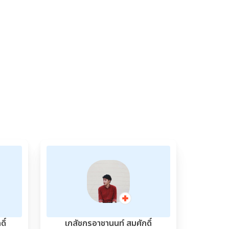
ิ์
เภสัชกรอาชานนท์ สมศักดิ์