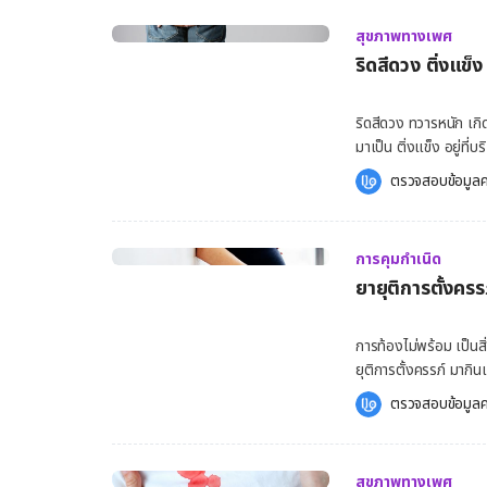
วันไข่ตก มูกจะเหนียวใส 
และใช้กันมาก ๆ คือ ถุ
มีเพศสัมพันธ์ได้ […]
สุขภาพทางเพศ
ทั้งถุงยางอนามัยชายแ
ริดสีดวง ติ่งแข็
อีกด้วย ส่วนการคุมกำเนิดอื่น ๆ ได้แก่ คุมกำเนิดด้วยวิธีธ
มาช่วยในการกำหนดวันปล
แรก และ 7 วัน หลังจากว
ริดสีดวง ทวารหนัก เก
ๆ เพราะวันไข่ตกของผู้หญิงแต่ละคนจะไม่เท่ากั
มาเป็น ติ่งแข็ง อยู่ที
คุมกำเนิดฉุกเฉิน ยาฉีดคุมกำเ
ท้องผูก ไม่ขับถ่ายหลา
ตรวจสอบข้อมูลค
หญิงและทำหมันชาย ทำหมันหญิงและทำหมันชาย ทำได้อย่างไร การทำหมันเป็นวิธีคุมกำเนิดสำหรับ
ควรเข้ารับการตรวจรักษาโดยคุณหมอในทันที [
ครอบครัวที่ไม่ต้องกา
ริดสีดวง ติ่งแข็ง ริ
ชาย วิธีทำหมันชาย กา
การอักเสบของหลอดเลือด
พยาบาลเคลื่อนที่ ศูนย์
การคุมกำเนิด
ก้อนเนื้อที่ปากทวารหน
ใช้ยาชาเฉพาะที่ฉีดตรงบริเวณถุงอัณ
ยายุติการตั้งครร
เป็น 2 ประเภท ริดสีดวงภายใน เกิดบริเวณเนื้อเยื่อทวารหนักที่อยู่สูงกว่าระดับหูรูดทวารหนัก
ประมาณ […]
ริดสีดวงภายนอก เกิดบ
จากภายนอก สาเหตุของโรคริดสีดวงทวารหนัก แม้ว่าสาเหตุของริดสีดวงจะยังไม่แน่ชัด แต่พบ
การท้องไม่พร้อม เป็นสิ
ปัจจัยเสี่ยงที่ก่อให้เกิดโรคได้ เช่น เนื้อเยื่อรองรับเบาะรองทวารหนัก 
ยุติการตั้งครรภ์ มากิน
สภาพ เกิดการหย่อนตัวลงจาก
อย่างไม่เหมาะสม ดังนั
ตรวจสอบข้อมูลค
เบ่งถ่ายอุจจาระ ซึ่งเป็นการเพิ่มคว
ครรภ์อย่างเหมาะสม [embed-health-tool-ovulation] ข้อกำหนด “ยุติการตั้งครรภ์” ในหญิง
มานในระยะสุดท้าย ทำให้มีน้ำในช
อายุครรภ์ไม่เกิน 20 
ขณะตั้งครรภ์ มีอาการท้องเส
หญิงที่มีอายุครรภ์ 
สุขภาพทางเพศ