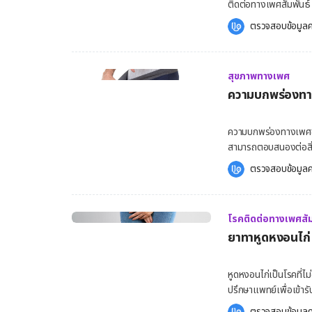
ติดต่อทางเพศสัมพันธ
ผู้ชาย มีความแตกต่างก
ทิ้งไว้โดยไม่มีการรัก
ตรวจสอบข้อมูลค
ปัสสาวะแล้วรู้สึกเจ็บหรือแสบ ตกขาวมีกลิ่นเหม็น มีหนองหรือมูกปนหนอง 
เป็นประจำอาจช่วยบรรเ
เช่น มีมากเกินปกติ เจ็บ หรือปวดบริเวณท้องน้อย รวมถึงอุ้งเชิงกราน มีเลือดออกหลังจากการมี
สามารถทำให้อาการดีขึ้นได้ [embed-health-tool-bmi] วิธีการวินิจฉัยโรคหน
เพศสัมพันธ์ หรือประจำเดือนมาไม่ปก
วินิจฉัยโรคหนองในแท้มีหลากหล
ปรากฏในเพศชาย […]
สุขภาพทางเพศ
เก็บตัวอย่างปัสสาวะประ
ความบกพร่องทางเ
ป่วยควรงดปัสสาวะ 2 ชั
โรคหนองในแท้ ส่งผลต่อความแม่นยำในกา
ตรวจคัดกรองโดยเฉพาะใ
ความบกพร่องทางเพศของ
30 วินาที เพื่อให้สำลีดูดซึมสารคัดหลั่ง การตรวจ Nuc
สามารถตอบสนองต่อสิ่
การตรวจหาสารพันธุกร
ผู้ชายพบความผิดปกติ
ตรวจสอบข้อมูลค
จากบริเวณที่สงสัยว่าอาจจะติดเ
แต่มักพบได้บ่อยเมื่ออายุมากขึ้น [embed-health-tool-bmr] คว
อาจมีการเก็บตัวอย่าง
ที่พบได้บ่อย ปัญหาความบก
มีอาการของโรคหนองใน 
เพศลดลง ขาดความสนใจ
ก็ตามควรพาคู่นอนมาต
โรคติดต่อทางเพศสัม
เพศ อาจมีปัจจัยทางด
รักษาได้ โดยการรับประ
ยาทาหูดหงอนไก่ 
อ้วนที่อาจส่งผลให้ฮอร
กระจายของแบคทีเรีย ซึ
ที่ไปบั่นทอนความต้องการทางเพศ การถึงจุดสุดยอดเร็วเกินไป เ
จุดสุดยอด หรือหลั่งอสุจิออกมาเร็วกว่าที่ต้
หูดหงอนไก่เป็นโรคที่ไม
มาได้หลังการมีเพศสัมพั
ปรึกษาแพทย์เพื่อเข้ารับ
หย่อนสมรรถภาพทางเพศ
health-tool-ovulatio
ตรวจสอบข้อมูลค