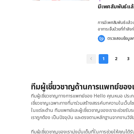
ซึ่งมีอายุครรภ์เกิน 12 
มีเพศสัมพันธ์แ
ตรวจและรับคำปรึกษาทา
ใจยืนยันที่จะยุติการตั
ถ้วน และรอบด้าน วิธีก
การมีเพศสัมพันธ์แล้วเ
ตั้งครรภ์ที่แตกต่างกัน เช่น อายุครรภ์น้อยกว่า 12 สัปดาห์ : ใช้ยายุติการตั้งครรภ
อาการเจ็บป่วยที่กำลัง
เครื่องดูดสุญญากาศ มีลัก
[embed-health-tool-
ตรวจสอบข้อมูลค
12 สัปดาห์ : ใช้ยายุต
เลือดออกในครั้งแรกนั้น 
ที่เพิ่มขึ้น โดยกำหน
พรหมจารีขาด เกิดขึ้นไ
ควบคุมและดูแลโดยแพทย์อย่างใกล้ชิด ยายุติการตั้งครรภ
กะปริบกะปรอย เกิดขึ้น
1
2
3
ช่วยหยุดการเจริญเติบโ
คนจะเกิดภาวะนี้ เพราะ
ฮอร์โมนโปรเจสเตอโรน
กีฬาหรือทำกิจกรรมผาด
สามารถเกิดขึ้นได้ สำหรับอาการ
พัน : เนื่องจากน้ำหล่อ
ทีมผู้เชี่ยวชาญด้านการแพทย์ของ
ออกและอาจรู้สึกเจ็บช่องคลอดได้ การมีเพศสัมพันอย่างรุนแรง : 
อาจเกิดจากการมีเพศสัม
ทีมผู้เชี่ยวชาญทางการแพทย์ของ Hello คุณหมอ ประก
ช่องคลอดฉีกขาด ถ้ามีเลือดออกจ
เชี่ยวชาญเฉพาะทางที่มาร่วมสร้างสรรค์บทความในเว็บไ
ให้สังเกตลักษณะของเล
ในแต่ละด้าน ทีมแพทย์และผู้เชี่ยวชาญของเราจะช่วยรับร
เป็นไปได้ว่ามีประจำเดือนค้างในช่องค
เราถูกต้อง เป็นปัจจุบัน และตรงตามหลักฐานจากงานวิจัย
เลือดออกทางช่องคลอด 
ได้จากหลายสาเหตุ เช่น ความผิดปกติของฮอร์โมน : ผู้หญิงในวัยที่เพิ่งเริ่มมีประจำเดือนหรือวัยใ
ทีมผู้เชี่ยวชาญของเรามุ่งมั่นเต็มที่ในการช่วยให้คุณได้ร