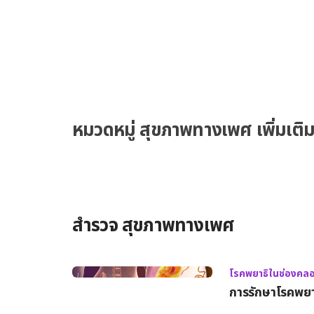
ปากมดลูกได้หากไม่ได้รับการดูแลอย่างเหมาะสม ผลกระทบต่อการตั้งครรภ์ ความเสี่ยงต่อการแท้งบุตร ใน
บางกรณี การติดเชื้อ HPV อาจเกี่ยวข้องกับการเพิ่มความเสี่ยงต่
โดยเฉพาะหากมีภาวะแทรกซ้อนอื่น ๆ ความเสี่ยงต่อการคลอดก่อนกำหนด การติดเชื้อ HPV อาจกระตุ้นการ
อักเสบในระบบสืบพันธุ์ ซึ่งส่งผลต่อการคลอดก่อนกำหนด การคล
ระยะยาวสำหรับทารก เช่น การเจริญเติบโตที่ช้ากว่าปกติ ผลกระทบต่อทารกในครรภ์และหลังคลอด การติด
เชื้อในทารก แม้โอกาสที่ HPV จะส่งต่อถึงทารกในครรภ์มีน้อย แ
กรณีที่แม่มีหูดหรือการติดเชื้อ HPV […]
หมวดหมู่ สุขภาพทางเพศ เพิ่มเติ
สำรวจ สุขภาพทางเพศ
โรคพยาธิในช่องคล
การรักษาโรคพยาธ