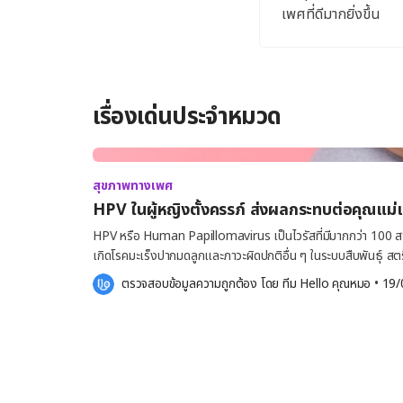
เพศที่ดีมากยิ่งขึ้น
เรื่องเด่นประจำหมวด
สุขภาพทางเพศ
HPV ในผู้หญิงตั้งครรภ์ ส่งผลกระทบต่อคุณแม่
HPV หรือ Human Papillomavirus เป็นไวรัสที่มีมากกว่า 100 สา
เกิดโรคมะเร็งปากมดลูกและภาวะผิดปกติอื่น ๆ ในระบบสืบพันธุ์ สตรีต
กับผลกระทบที่อาจส่งผลต่อสุขภาพของตัวเองและทารกในครรภ์ โดย
ตรวจสอบข้อมูลความถูกต้อง โดย 
ทีม Hello คุณหมอ
 •
19/
ภาวะแทรกซ้อน เช่น การคลอดก่อนกำหนด และการถ่ายทอดไวรัสส
HPV ต่อคุณแม่และทารกในครรภ์ ผลกระทบต่อคุณแม่ตั้งครรภ์ การเกิดหูดบริเวณอวัยวะเพศ (Genital
Warts) การติดเชื้อ HPV อาจกระตุ้นการเกิดหูดในบริเวณอวัยวะเพศ 
ครรภ์เนื่องจากการเปลี่ยนแปลงของฮอร์โมนและระบบไหลเวียนเลือด
ความเจ็บปวดหรือขัดขวางการคลอดทางช่องคลอด การเปลี่ยนแปลงในปากมดลูก การติดเชื้อ HPV โดย
เฉพาะสายพันธุ์ความเสี่ยงสูง อาจทำให้เกิดความผิดปกติของเซลล์