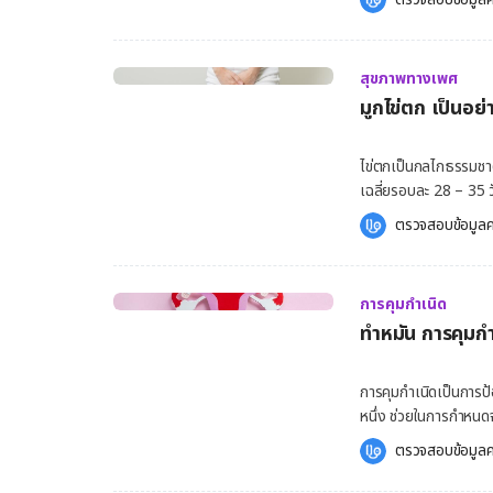
สัมพันธ์ หรือนกเขาไม่ขัน 
เพศสัมพันธ์ สาเหตุ เกิด
ปกติทางเพศ เช่น โรคเพ
HPV ลักษณะของเป็นหูดห
บริเวณองคชาต บางครั้ง
เล็ก ๆ ก่อนจะขยายตัวเ
นานอาจส่งผลให้เกิดการหย่อนสมรรถภ
สุขภาพทางเพศ
ขรุขระ หรือบางชนิดมีขนาดใหญ่มา
อาการของความบกพร่องทางเพศข
มูกไข่ตก เป็นอย่
อวัยวะเพศ เส้นสองสลึง
อวัยวะเพศ ไม่ว่าจะมีสิ่งกร
หญิงพบได้ที่ปากช่องค
ทางเพศที่ลดลง รู้สึกไม่มีความคิ
เล็กและโตขึ้นเรื่อย ๆ 
ไข่ตกเป็นกลไกธรรมชาติท
ก็อาจเป็นหนึ่งในอาการของความบกพร่องทาง
ทารกอาจติดเชื้อจากแม่ ผู้ที่เป็นโรคหูดหงอนไก่ มีโอกาสติดเชื้อกามโรคอื่นร่วมด้วย เช่น ซิฟ
เฉลี่ยรอบละ 28 – 35 วั
ของผู้ชาย ปัจจัยเสี่ย
หนองใน พยาธิในช่องคลอ
จากนั้นไปยังส่วนปลาย
สุขภาพ […]
ตรวจสอบข้อมูลค
คัน หรือมีแผลที่อวัยวะ
ไข่ตก คนที่วางแผนมีลูกควรมีเพศสัมพันธ
ผู้ใหญ่ เด็กมักมีอาการที
ตก เป็นอย่างไร มูกไข
มูกชนิดนี้จึงเรียกอีก
การคุมกำเนิด
มาจากต่อมบริเวณปากมด
ทำหมัน การคุมก
มูกไข่ตกและปริมาณของ
ให้หลั่งออกมา เพราะช
มูกช่องคลอด ลักษณะขอ
การคุมกำเนิดเป็นการป
วางแผนการมีบุตร สามารถสังเกตมูกไข่ตกได
หนึ่ง ช่วยในการกำหน
ประจำเดือนไปแล้ว ร่า
คุมกำเนิดทำได้หลายวิธี
ตรวจสอบข้อมูลค
เหนียวข้น แต่พบได้น้อยมาก มูกก่อนไข่ตก : ลักษณะของมูกจะเริ่มมีสีขาวคล้า
ต้องการมีบุตร การทำหม
เพิ่มขึ้นเล็กน้อย มูกไข่ตก : ก่อนวันไข่ตกเล็กน้อย มูกจะเริ่มเปลี่ยนเป็นสีใส ๆ คล้ายไข่ขาวดิบ จนถึง
ชาย [embed-health-tool-ovulation] วิธีคุมกำเนิด การคุมกำเนิดมีอยู่หลายวิธี แต่ที่คุ้นเคย