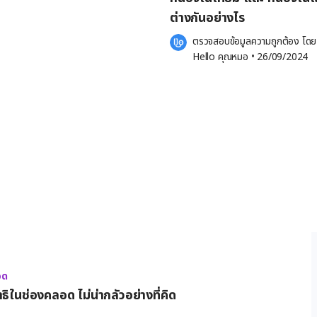
ต่างกันอย่างไร
อการแท้งบุตรในช่วงต้นของการตั้งครรภ์
ตรวจสอบข้อมูลความถูกต้อง โดย
อดก่อนกำหนดอาจนำไปสู่ปัญหาสุขภาพใน
Hello คุณหมอ
 •
26/09/2024
ต่มีรายงานว่าการคลอดทางช่องคลอดใน
ม
อด
ิในช่องคลอด ไม่น่ากลัวอย่างที่คิด