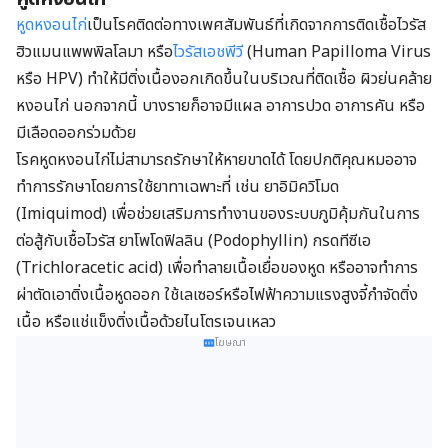
หูดหงอนไก่
เป็นโรคติดต่อทางเพศสัมพันธ์ที่เกิดจากการติดเชื้อไวรัส
ฮิวแมนแพพพิลโลมา หรือ
ไวรัสเอชพีวี
(
Human Papilloma Virus
หรือ
HPV)
ทำให้มีติ่งเนื้องอกเกิดขึ้นในบริเวณที่ติดเชื้อ ผิวย่นคล้าย
หงอนไก่ นอกจากนี้ บางรายก็อาจมีแผล อาการปวด อาการคัน หรือ
มีเลือดออกร่วมด้วย
โรคหูดหงอนไก่ไม่สามารถรักษาให้หายขาดได้ โดยปกติคุณหมออาจ
ทำการรักษาโดยการใช้ยาทาเฉพาะที่ เช่น ยา
อิมิควิโมด
(
Imiquimod
)
เพื่อช่วยเสริมการทำงานของระบบภูมิคุ้มกันในการ
ต่อสู้กับเชื้อไวรัส ยา
โพโดฟิลลิน (
Podophyllin) กรดทีซีเอ
(Trichloracetic acid) เพื่อทำลายเนื้อเยื่อของหูด หรืออาจทำการ
ผ่าตัดเอาติ่งเนื้อหูดออก ใช้เลเซอร์หรือไฟฟ้าความแรงสูงจี้กำจัดติ่ง
เนื้อ หรือแช่แข็งติ่งเนื้อด้วยไนโตรเจนเหลว
โฆษณา