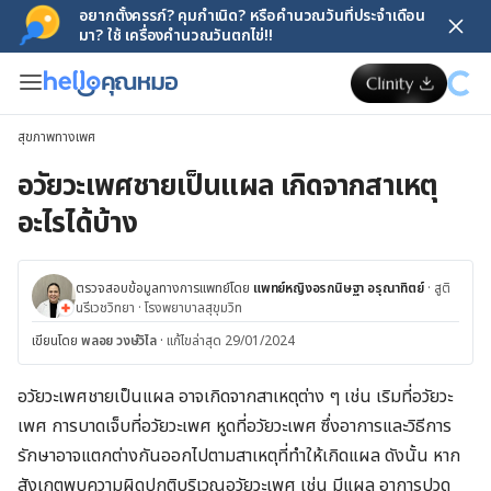
อยากตั้งครรภ์? คุมกำเนิด? หรือคำนวณวันที่ประจำเดือน
มา? ใช้ เครื่องคำนวณวันตกไข่!!
สุขภาพทางเพศ
อวัยวะเพศชายเป็นแผล เกิดจากสาเหตุ
อะไรได้บ้าง
ตรวจสอบข้อมูลทางการแพทย์โดย
แพทย์หญิงอรกนิษฐา อรุณาทิตย์
·
สูติ
นรีเวชวิทยา
·
โรงพยาบาลสุขุมวิท
เขียนโดย
พลอย วงษ์วิไล
·
แก้ไขล่าสุด 29/01/2024
อวัยวะเพศชายเป็นแผล อาจเกิดจากสาเหตุต่าง ๆ เช่น เริมที่อวัยวะ
เพศ การบาดเจ็บที่อวัยวะเพศ หูดที่อวัยวะเพศ ซึ่งอาการและวิธีการ
รักษาอาจแตกต่างกันออกไปตามสาเหตุที่ทำให้เกิดแผล ดังนั้น หาก
สังเกตพบความผิดปกติบริเวณอวัยวะเพศ เช่น มีแผล อาการปวด