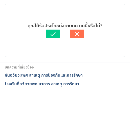
เวอร์ชันปัจจุบัน
Male Genital Problems and Injuries. 
https://www.uofmhealth.org/health-library/maleg
. 
29/01/2024
Accessed January 
11
, 
2022.
เขียนโดย 
พลอย วงษ์วิไล
คุณได้รับประโยชน์จากบทความนี้หรือไม่?
ตรวจสอบข้อมูลทางการแพทย์โดย
แพทย์หญิงอรกนิษฐา อรุณา
Genital herpes. 
ทิตย์
อัปเดตโดย: 
พลอย วงษ์วิไล
https://www.mayoclinic.org/diseases-
conditions/genital-herpes/symptoms-causes/syc-
20356161
. Accessed January 11, 2022.
บทความที่เกี่ยวข้อง
Genital Warts and HPV. 
คันอวัยวะเพศ สาเหตุ การป้องกันและการรักษา
https://www.webmd.com/sexual-conditions/hpv-
โรคเริมที่อวัยวะเพศ อาการ สาเหตุ การรักษา
genital-warts/genital-warts
. Accessed January 11, 
2022.
Syphilis. 
https://www.mayoclinic.org/diseases-
กำลังโหลด...
conditions/syphilis/diagnosis-treatment/drc-
20351762
. Accessed January 11, 2022.