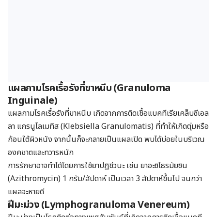
แผลกามโรคเรื้อรังที่ขาหนีบ (Granuloma
Inguinale)
แผลกามโรคเรื้อรังที่ขาหนีบ เกิดจากการติดเชื้อแบคทีเรียเคล็บซีเอล
ลา แกรนูโลเมทิส
(Klebsiella Granulomatis
) ที่ทำให้เกิดตุ่มหรือ
ก้อนใต้ผิวหนัง จากนั้นก็จะกลายเป็นแผลเปิด พบได้บ่อยในบริเวณ
องคชาตและทวารหนัก
การรักษาอาจทำได้โดยการใช้ยาปฏิชีวนะ เช่น ยาอะซิโธรมัยซิน
(
Azithromycin)
1 กรัม/สัปดาห์ เป็นเวลา 3 สัปดาห์ขึ้นไป จนกว่า
แผลจะหายดี
ฝีมะม่วง (Lymphogranuloma Venereum)