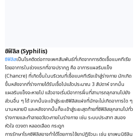
ซิฟิลิส (Syphilis)
ซิฟิลิส
เป็นโรคติดต่อทางเพศสัมพันธ์ที่เกิดจากการติดเชื้อแบคทีเรีย
โดยอาการในช่วงแรกที่อาจปรากฏ คือ อาการ
แผลริมแข็ง
(
Chancre) ที่เกิดขึ้นในบริเวณที่เชื้อแบคทีเรียเข้าสู่ร่างกาย มักเกิด
ขึ้นหลังจากที่ร่างกายได้รับเชื้อไปแล้วประมาณ 3 สัปดาห์ จากนั้น
แผลริมแข็งจะหายไป แล้วอาจเริ่มมีอาการผื่นที่สามารถลุกลามไปยัง
ส่วนอื่น ๆ ได้ จากนั้นจะเข้าสู่ระยะซิฟิลิสแฝงที่มักจะไม่เกิดอาการใด ๆ
นานหลายปี และหลังจากนั้นก็จะเข้าสู่ระยะสุดท้ายที่ซิฟิลิสลุกลามไปทั่ว
ร่างกายและทำลายอวัยวะภายในร่างกาย เช่น ระบบประสาท สมอง
หัวใจ ดวงตา หลอดเลือด กระดูก
การรักษาโรคซิฟิลิสอาจทำได้โดยการใช้ยาปฏิชีวนะ เช่น ยาเพนนิซิลิน