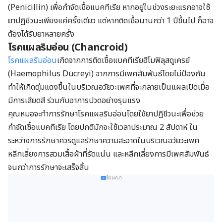
(Penicillin) เพื่อกำจัดเชื้อแบคทีเรีย หากอยู่ในช่วงระยะแรกอาจใช้
ยาปฏิชีวนะเพียงแค่ครั้งเดียว แต่หากติดเชื้อนานกว่า 1 ปีขึ้นไป ก็อาจ
ต้องได้รับยาหลายครั้ง
โรคแผลริมอ่อน (Chancroid)
โรคแผลริมอ่อน
เกิดจากการติดเชื้อแบคทีเรีย
ฮีโมฟิลุสดูเครย์
(Haemophilus Ducreyi) จากการมีเพศสัมพันธ์โดยไม่ป้องกัน
ทำให้เกิดตุ่มแดงขึ้นในบริเวณอวัยวะเพศที่จะกลายเป็นแผลเปิดเมื่อ
มีการเสียดสี ร่วมกับอาการปวดอย่างรุนแรง
คุณหมอจะทำการรักษาโรคแผลริมอ่อนโดยใช้ยาปฏิชีวนะเพื่อช่วย
กำจัดเชื้อแบคทีเรีย โดยปกติมักจะใช้เวลาประมาณ 2 สัปดาห์ ใน
ระหว่างการรักษาควรดูแลรักษาความสะอาดในบริเวณอวัยวะเพศ
หลีกเลี่ยงการสวมเสื้อผ้าที่รัดแน่น และหลีกเลี่ยงการมีเพศสัมพันธ์
จนกว่าการรักษาจะเสร็จสิ้น
โฆษณา