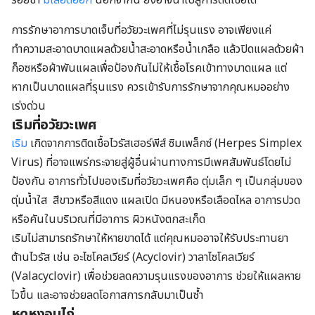
รอยช้ำ
มีเลือดออก
นอกจากนี้ ยังอาจนำไปสู่การติดเชื้อได้
การรักษาอาการบาดเจ็บที่อวัยวะเพศที่ไม่รุนแรง อาจเพียงแค่
ทำความสะอาดบาดแผลด้วยน้ำสะอาดหรือน้ำเกลือ แล้วปิดแผลด้วยผ้า
ก็อซหรือผ้าพันแผลเพื่อป้องกันไม่ให้เชื้อโรคเข้าทางบาดแผล แต่
หากเป็นบาดแผลที่รุนแรง ควรเข้ารับการรักษาจากคุณหมออย่าง
เร่งด่วน
เริมที่อวัยวะเพศ
เริม
เกิดจากการติดเชื้อไวรัสเฮอร์พีส์ ซิมเพล็กซ์ (Herpes Simplex
Virus) ที่อาจแพร่กระจายสู่ผู้อื่นผ่านทางการมีเพศสัมพันธ์โดยไม่
ป้องกัน อาการทั่วไปของเริมที่อวัยวะเพศคือ ตุ่มเล็ก ๆ เป็นกลุ่มของ
ตุ่มน้ำใส สีขาวหรือสีแดง แผลเปิด มีหนองหรือเลือดไหล อาการปวด
หรือคันในบริเวณที่มีอาการ ผิวหนังตกสะเก็ด
เริมไม่สามารถรักษาให้หายขาดได้ แต่คุณหมออาจให้รับประทานยา
ต้านไวรัส เช่น
อะไซโคลเวียร์ (
Acyclovir
) วาลาไซโคลเวียร์
(
Valacyclovir
) เพื่อช่วยลดความรุนแรงของอาการ ช่วยให้แผลหาย
ไวขึ้น และอาจช่วยลดโอกาสการกลับมาเป็นซ้ำ
หูดหงอนไก่