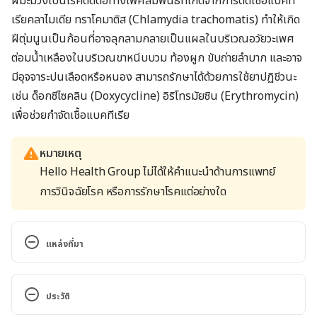
ฝีมะม่วงเป็นโรคติดต่อทางเพศสัมพันธ์ที่เกิดจากการติดเชื้อแบคที
เรีย
คลาไมเดีย ทราโคมาติส (
Chlamydia trachomatis)
ทำให้เกิด
ฝีตุ่มนูนเป็นก้อนที่อาจลุกลามกลายเป็นแผลในบริเวณอวัยวะเพศ
ต่อมน้ำเหลืองในบริเวณขาหนีบบวม ท้องผูก ขับถ่ายลำบาก และอาจ
มีอุจจาระปนเลือดหรือหนอง สามารถรักษาได้ด้วยการใช้ยาปฏิชีวนะ
เช่น ด็อกซีไซคลิน (
Doxycycline
) อิริโทรมัยซิน (
Erythromycin
)
เพื่อช่วยกำจัดเชื้อแบคทีเรีย
หมายเหตุ
Hello Health Group ไม่ได้ให้คำแนะนำด้านการแพทย์
การวินิจฉัยโรค หรือการรักษาโรคแต่อย่างใด
แหล่งที่มา
Genital sores – male. 
https://medlineplus.gov/ency/article/
003221.
htm
. 
ประวัติ
Accessed January 
11
, 
2022.