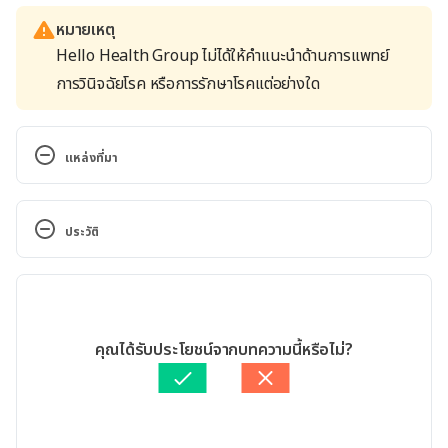
หมายเหตุ
Hello Health Group ไม่ได้ให้คำแนะนำด้านการแพทย์
การวินิจฉัยโรค หรือการรักษาโรคแต่อย่างใด
แหล่งที่มา
What Does It Mean When Acne Is on Certain Areas 
of Your Face?. 
ประวัติ
https://health.clevelandclinic.org/what-does-it-
mean-when-acne-is-on-certain-areas-of-your-
เวอร์ชันปัจจุบัน
face/. Accessed September 29, 2022
24/11/2022
Acne. https://www.nhs.uk/conditions/acne/. 
เขียนโดย 
ศุภานิช สุริโย
คุณได้รับประโยชน์จากบทความนี้หรือไม่?
Accessed September 29, 2022
ตรวจสอบข้อมูลทางการแพทย์โดย
แพทย์หญิงอัญชิสา กาญจโน
มัย
อัปเดตโดย: 
สิฏฐิณิศา รัชตวโรทัย
Acne. https://www.mayoclinic.org/diseases-
conditions/acne/symptoms-causes/syc-20368047. 