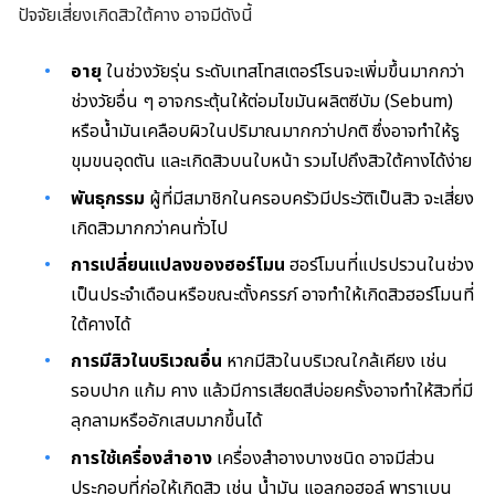
ปัจจัยเสี่ยงเกิดสิวใต้คาง อาจมีดังนี้
อายุ
ในช่วงวัยรุ่น ระดับเทสโทสเตอร์โรนจะเพิ่มขึ้นมากกว่า
ช่วงวัยอื่น ๆ อาจกระตุ้นให้ต่อมไขมันผลิตซีบัม (Sebum)
หรือน้ำมันเคลือบผิวในปริมาณมากกว่าปกติ ซึ่งอาจทำให้รู
ขุมขนอุดตัน และเกิดสิวบนใบหน้า รวมไปถึงสิวใต้คางได้ง่าย
พันธุกรรม
ผู้ที่มีสมาชิกในครอบครัวมีประวัติเป็นสิว จะเสี่ยง
เกิดสิวมากกว่าคนทั่วไป
การเปลี่ยนแปลงของฮอร์โมน
ฮอร์โมนที่แปรปรวนในช่วง
เป็นประจำเดือนหรือขณะตั้งครรภ์ อาจทำให้เกิดสิวฮอร์โมนที่
ใต้คางได้
การมีสิวในบริเวณอื่น
หากมีสิวในบริเวณใกล้เคียง เช่น
รอบปาก แก้ม คาง แล้วมีการเสียดสีบ่อยครั้งอาจทำให้สิวที่มี
ลุกลามหรืออักเสบมากขึ้นได้
การใช้เครื่องสำอาง
เครื่องสำอางบางชนิด อาจมีส่วน
ประกอบที่ก่อให้เกิดสิว เช่น น้ำมัน แอลกอฮอล์ พาราเบน