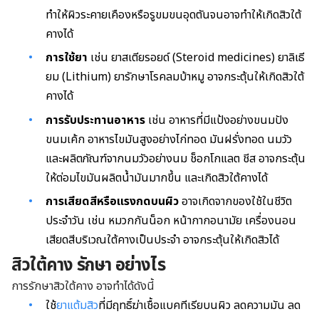
ทำให้ผิวระคายเคืองหรือรูขมขนอุดตันจนอาจทำให้เกิดสิวใต้
คางได้
การใช้ยา
เช่น ยาสเตียรอยด์ (Steroid medicines) ยาลิเธี
ยม (Lithium) ยารักษาโรคลมบ้าหมู อาจกระตุ้นให้เกิดสิวใต้
คางได้
การรับประทานอาหาร
เช่น อาหารที่มีแป้งอย่างขนมปัง
ขนมเค้ก อาหารไขมันสูงอย่างไก่ทอด มันฝรั่งทอด นมวัว
และผลิตภัณฑ์จากนมวัวอย่างนม ช็อกโกแลต ชีส อาจกระตุ้น
ให้ต่อมไขมันผลิตน้ำมันมากขึ้น และเกิดสิวใต้คางได้
การเสียดสีหรือแรงกดบนผิว
อาจเกิดจากของใช้ในชีวิต
ประจำวัน เช่น หมวกกันน็อก หน้ากากอนามัย เครื่องนอน
เสียดสีบริเวณใต้คางเป็นประจำ อาจกระตุ้นให้เกิดสิวได้
สิวใต้คาง รักษา อย่างไร
การรักษาสิวใต้คาง อาจทำได้ดังนี้
ใช้
ยาแต้มสิว
ที่มีฤทธิ์ฆ่าเชื้อแบคทีเรียบนผิว ลดความมัน ลด