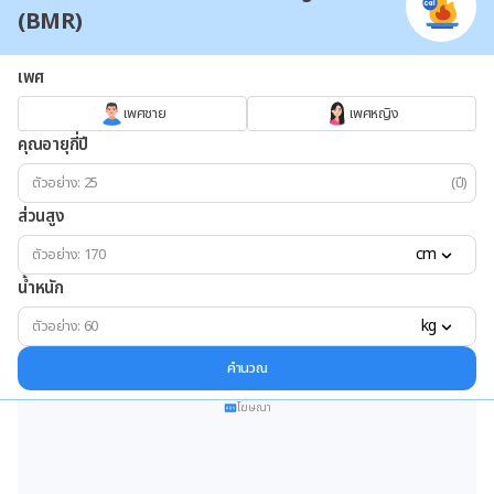
(BMR)
เพศ
เพศชาย
เพศหญิง
คุณอายุกี่ปี
(ปี)
ส่วนสูง
cm
น้ำหนัก
kg
คำนวณ
โฆษณา