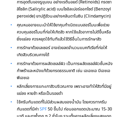
การอุดตันของรูขุมขน อย่างเรตินอยด์ (Retinoids) กรดซา
ลิไซลิก (Salicylic acid) เบนโซอิลเปอร์ออกไซด์ (Benzoyl
peroxide) ยาปฏิชีวนะอย่างคลินดาไมซิน (Clindamycin)
คุณหมออาจแนะนำให้ใช้ยาคุมกำเนิดแบบฮอร์โมนเพื่อช่วย
ควบคุมฮอร์โมนที่ก่อให้เกิดสิว หากใช้แล้วอาการไม่ดีขึ้นหรือ
ยิ่งแย่ลง ควรหยุดใช้ทันทีแล้วใช้วิธีอื่นในการรักษาสิว
การรักษาด้วยเลเซอร์ อาจช่วยลดจำนวนแบคทีเรียที่ก่อให้
เกิดสิวบริเวณคางได้
การรักษาด้วยการผลัดเซลล์ผิว เป็นการผลัดเซลล์ผิวชั้นหนัง
กำพร้าและหนังแท้ด้วยกรดธรรมชาติ เช่น เอเอชเอ บีเอชเอ
พีเอชเอ
หลีกเลี่ยงการแกะเกาสิวบริเวณคาง เพราะอาจทำให้สิวที่มีอยู่
แย่ลง หายช้า หรือเป็นรอยดำ
ใช้ครีมกันแดดที่ไม่มีส่วนผสมของน้ำมัน โดยควรทาครีม
กันแดดที่มีค่า
SPF
50 ขึ้นไป ก่อนออกแดดประมาณ 15-30
นาที และทาซ้ำทุก ๆ 2 ชั่วโมง รวมทั้งควรหลีกเลี่ยงแสงแดด