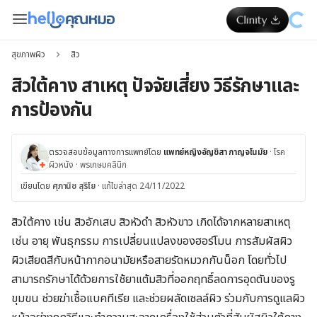
สุขภาพผิว
สิว
สิวใต้คาง สาเหตุ ปัจจัยเสี่ยง วิธีรักษาและ
การป้องกัน
ตรวจสอบข้อมูลทางการแพทย์โดย
แพทย์หญิงอัญชิสา กาญจโนมัย
·
โรค
ผิวหนัง
·
พรเกษมคลินิก
เขียนโดย
ศุภานิช สุริโย
·
แก้ไขล่าสุด 24/11/2022
สิวใต้คาง เช่น สิวอักเสบ สิวหัวดำ สิวหัวขาว เกิดได้จากหลายสาเหตุ
เช่น อายุ พันธุกรรม การเปลี่ยนแปลงของฮอร์โมน การสัมผัสผิว
ผิวเสียดสีกับหน้ากากอนามัยหรือสายรัดหมวกกันน็อก โดยทั่วไป
สามารถรักษาได้ด้วยการใช้ยาแต้มสิวที่ออกฤทธิ์ลดการอุดตันของรู
ขุมขน ช่วยฆ่าเชื้อแบคทีเรีย และช่วยผลัดเซลล์ผิว ร่วมกับการดูแลผิว