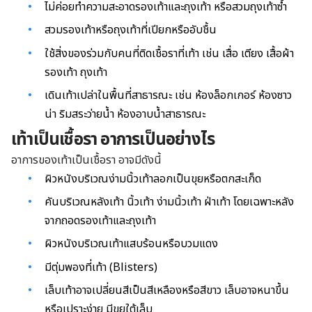
ไม่ค่อยทำความสะอาดรองเท้าและถุงเท้า หรือสวมถุงเท้าซ้ำ
สวมรองเท้าหรือถุงเท้าที่เปียกหรืออับชื้น
ใช้สิ่งของร่วมกับคนที่ติดเชื้อราที่เท้า เช่น เสื่อ เตียง เสื้อผ้า
รองเท้า ถุงเท้า
เดินเท้าเปล่าในพื้นที่สาธารณะ เช่น ห้องล็อกเกอร์ ห้องซาว
น่า ริมสระว่ายน้ำ ห้องอาบน้ำสาธารณะ
เท้าเป็นเชื้อรา อาการเป็นอย่างไร
อาการของเท้าเป็นเชื้อรา อาจมีดังนี้
ผิวหนังบริเวณง่ามนิ้วเท้าลอกเป็นขุยหรือตกสะเก็ด
คันบริเวณหลังเท้า นิ้วเท้า ง่ามนิ้วเท้า ฝ่าเท้า โดยเฉพาะหลัง
จากถอดรองเท้าและถุงเท้า
ผิวหนังบริเวณเท้าแสบร้อนหรือบวมแดง
มีตุ่มพองที่เท้า (Blisters)
เล็บเท้าอาจเปลี่ยนสีเป็นสีเหลืองหรือสีขาว เล็บอาจหนาขึ้น
หรือเปราะง่าย
มีขุยใต้เล็บ