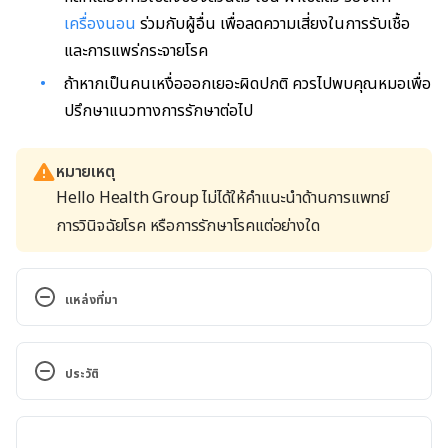
เครื่องนอน
ร่วมกับผู้อื่น เพื่อลดความเสี่ยงในการรับเชื้อ
และการแพร่กระจายโรค
ถ้าหากเป็นคนเหงื่อออกเยอะผิดปกติ ควรไปพบคุณหมอเพื่อ
ปรึกษาแนวทางการรักษาต่อไป
หมายเหตุ
Hello Health Group ไม่ได้ให้คำแนะนำด้านการแพทย์
การวินิจฉัยโรค หรือการรักษาโรคแต่อย่างใด
แหล่งที่มา
Athlete’s foot. 
https://www.mayoclinic.org/diseases-
ประวัติ
conditions/athletes-foot/symptoms-causes/syc-
20353841. Accessed December 14, 2022
เวอร์ชันปัจจุบัน