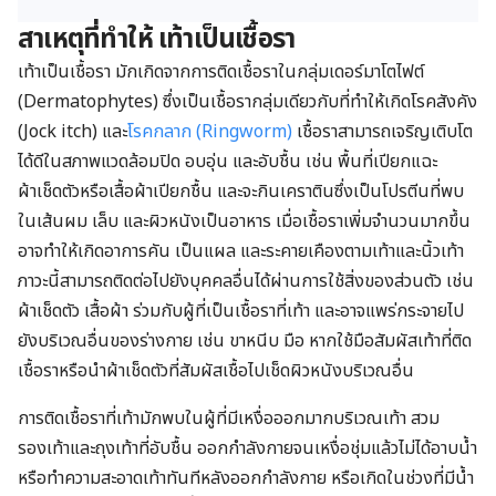
สาเหตุที่ทำให้ เท้าเป็นเชื้อรา
เท้าเป็นเชื้อรา มักเกิดจากการติดเชื้อราในกลุ่มเดอร์มาโตไฟต์
(Dermatophytes) ซึ่งเป็นเชื้อรากลุ่มเดียวกับที่ทำให้เกิดโรคสังคัง
(Jock itch) และ
โรคกลาก (Ringworm)
เชื้อราสามารถเจริญเติบโต
ได้ดีในสภาพแวดล้อมปิด อบอุ่น และอับชื้น เช่น พื้นที่เปียกแฉะ
ผ้าเช็ดตัวหรือเสื้อผ้าเปียกชื้น และจะกินเคราตินซึ่งเป็นโปรตีนที่พบ
ในเส้นผม เล็บ และผิวหนังเป็นอาหาร เมื่อเชื้อราเพิ่มจำนวนมากขึ้น
อาจทำให้เกิดอาการคัน เป็นแผล และระคายเคืองตามเท้าและนิ้วเท้า
ภาวะนี้สามารถติดต่อไปยังบุคคลอื่นได้ผ่านการใช้สิ่งของส่วนตัว เช่น
ผ้าเช็ดตัว เสื้อผ้า ร่วมกับผู้ที่เป็นเชื้อราที่เท้า และอาจแพร่กระจายไป
ยังบริเวณอื่นของร่างกาย เช่น ขาหนีบ มือ หากใช้มือสัมผัสเท้าที่ติด
เชื้อราหรือนำผ้าเช็ดตัวที่สัมผัสเชื้อไปเช็ดผิวหนังบริเวณอื่น
การติดเชื้อราที่เท้ามักพบในผู้ที่มีเหงื่อออกมากบริเวณเท้า สวม
รองเท้าและถุงเท้าที่อับชื้น ออกกำลังกายจนเหงื่อชุ่มแล้วไม่ได้อาบน้ำ
หรือทำความสะอาดเท้าทันทีหลังออกกำลังกาย หรือเกิดในช่วงที่มีน้ำ