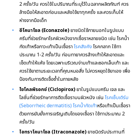
2 ครั้ง/วัน ควรใช้ในปริมาณที่ระบุไว้ในฉลากผลิตภัณฑ์ ควร
ล้างมือให้สะอาดก่อนและหลังใช้ยาทุกครั้ง และควรเก็บให้
ห่างจากมือเด็ก
อีโคนาโซล (Econazole)
ยาชนิดใช้ภายนอกในรูปแบบ
ครีมที่ช่วยรักษาโรคผิวหนังจากเชื้อราหลายชนิด เช่น โรคน้ำ
กัดเท้าหรือภาวะเท้าเป็นเชื้อรา
โรคสังคัง
โรคกลาก ใช้ทา
ประมาณ 1-2 ครั้ง/วัน ก่อนทายาควรล้างเท้าให้สะอาดและ
เช็ดเท้าให้แห้ง โดยเฉพาะบริเวณง่ามเท้าและซอกเล็บเท้า และ
ควรใช้ยาตามระยะเวลาที่คุณหมอสั่ง ไม่ควรหยุดใช้ยาเอง เพื่อ
ป้องกันการติดเชื้อซ้ำในภายหลัง
ไซโคลพิรอกซ์ (Ciclopirox)
ยาในรูปแบบครีม เจล และ
โลชั่นที่ช่วยรักษาการติดเชื้อราบนผิวหนัง เช่น
โรคเซ็บเดิร์ม
(Seborrheic dermatitis)
โรคน้ำกัดเท้า
หรือเท้าเป็นเชื้อรา
ด้วยการยับยั้งการเจริญเติบโตของเชื้อรา ใช้ทาประมาณ 2
ครั้ง/วัน
ไอทราโคนาโซล (Itraconazole)
ยาชนิดรับประทานที่