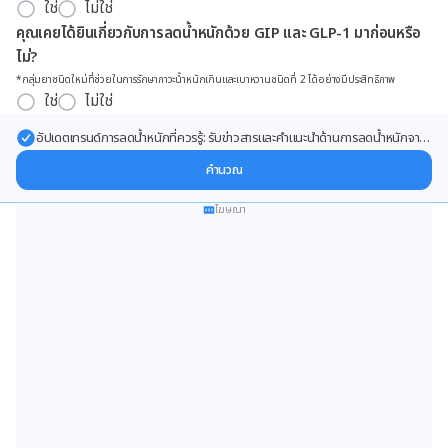
ใช่
ไม่ใช่
คุณเคยได้ยินเกี่ยวกับการลดน้ำหนักด้วย GIP และ GLP-1 มาก่อนหรือ
ไม่?
*กลุ่มยาชนิดใหม่ที่ช่วยในการรักษาภาวะน้ำหนักเกินและเบาหวานชนิดที่ 2 ได้อย่างมีประสิทธิภาพ
ใช่
ไม่ใช่
อัปเดตเทรนด์การลดน้ำหนักที่ควรรู้: รับข่าวสารและคำแนะนำด้านการลดน้ำหนักจาก
ผู้เชี่ยวชาญ ส่งตรงถึงอีเมลของคุณ
คำนวณ
โฆษณา