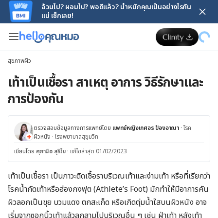
อ้วนไป? ผอมไป? พอดีแล้ว? น้ำหนักคุณเป็นอย่างไรกัน
แน่ เช็กเลย!
สุขภาพผิว
เท้าเป็นเชื้อรา สาเหตุ อาการ วิธีรักษาและ
การป้องกัน
ตรวจสอบข้อมูลทางการแพทย์โดย
แพทย์หญิงเกศอร ป้องอาณา
·
โรค
ผิวหนัง
·
โรงพยาบาลสุขุมวิท
เขียนโดย
ศุภานิช สุริโย
·
แก้ไขล่าสุด 01/02/2023
เท้าเป็นเชื้อรา เป็นภาวะติดเชื้อราบริเวณเท้าและง่ามเท้า หรือที่เรียกว่า
โรคน้ำกัดเท้าหรือฮ่องกงฟุต (Athlete’s Foot) มักทำให้มีอาการคัน
ผิวลอกเป็นขุย บวมแดง ตกสะเก็ด หรือเกิดตุ่มน้ำใสบนผิวหนัง อาจ
เริ่มจากซอกนิ้วเท้าแล้วลุกลามไปบริเวณอื่น ๆ เช่น ฝ่าเท้า หลังเท้า