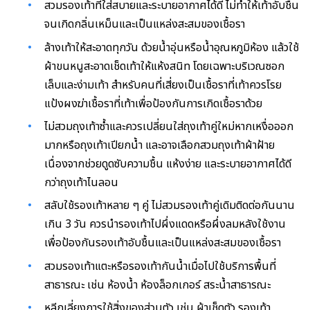
สวมรองเท้าที่ใส่สบายและระบายอากาศได้ดี ไม่ทำให้เท้าอับชื้น
จนเกิดกลิ่นเหม็นและเป็นแหล่งสะสมของเชื้อรา
ล้างเท้าให้สะอาดทุกวัน ด้วยน้ำอุ่นหรือน้ำอุณหภูมิห้อง แล้วใช้
ผ้าขนหนูสะอาดเช็ดเท้าให้แห้งสนิท โดยเฉพาะบริเวณซอก
เล็บและง่ามเท้า สำหรับคนที่เสี่ยงเป็นเชื้อราที่เท้าควรโรย
แป้งผงฆ่าเชื้อราที่เท้าเพื่อป้องกันการเกิดเชื้อราด้วย
ไม่สวมถุงเท้าซ้ำและควรเปลี่ยนใส่ถุงเท้าคู่ใหม่หากเหงื่อออก
มากหรือถุงเท้าเปียกน้ำ และอาจเลือกสวมถุงเท้าผ้าฝ้าย
เนื่องจากช่วยดูดซับความชื้น แห้งง่าย และระบายอากาศได้ดี
กว่าถุงเท้าไนลอน
สลับใช้รองเท้าหลาย ๆ คู่ ไม่สวมรองเท้าคู่เดิมติดต่อกันนาน
เกิน 3 วัน ควรนำรองเท้าไปผึ่งแดดหรือผึ่งลมหลังใช้งาน
เพื่อป้องกันรองเท้าอับชื้นและเป็นแหล่งสะสมของเชื้อรา
สวมรองเท้าแตะหรือรองเท้ากันน้ำเมื่อไปใช้บริการพื้นที่
สาธารณะ เช่น ห้องน้ำ ห้องล็อกเกอร์ สระน้ำสาธารณะ
หลีกเลี่ยงการใช้สิ่งของส่วนตัว เช่น ผ้าเช็ดตัว รองเท้า