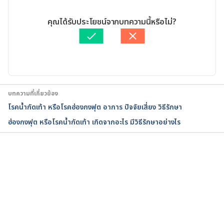
Understanding Athlete’s Foot — the Basics. 
01/02/2023
https://www.webmd.com/skin-problems-and-
เขียนโดย 
ศุภานิช สุริโย
คุณได้รับประโยชน์จากบทความนี้หรือไม่?
treatments/understanding-athletes-foot-basics. 
ตรวจสอบข้อมูลทางการแพทย์โดย
แพทย์หญิงเกศอร ป้องอาณา
Accessed December 14, 2022
อัปเดตโดย: 
พลอย วงษ์วิไล
Athlete’s Foot (Tinea Pedis). 
https://my.clevelandclinic.org/health/diseases/221
39-athletes-foot-tinea-pedis. Accessed December 
บทความที่เกี่ยวข้อง
14, 2022
โรคน้ำกัดเท้า หรือโรคฮ่องกงฟุต อาการ ปัจจัยเสี่ยง วิธีรักษา
ฮ่องกงฟุต หรือโรคน้ำกัดเท้า เกิดจากอะไร มีวิธีรักษาอย่างไร
Athlete’s Foot. 
https://kidshealth.org/en/teens/athletes-foot.html. 
Accessed December 14, 2022
กำลังโหลด...
HOW TO PREVENT ATHLETE’S FOOT. 
https://www.aad.org/public/diseases/a-z/athletes-
foot-prevent. Accessed December 14, 2022
Itraconazole – Uses, Side Effects, and More. 