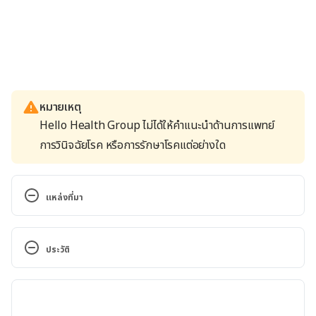
หมายเหตุ
Hello Health Group ไม่ได้ให้คำแนะนำด้านการแพทย์
การวินิจฉัยโรค หรือการรักษาโรคแต่อย่างใด
แหล่งที่มา
Everything You Need to Know About Keloid Scars. 
https://www.healthline.com/health/keloids. 
ประวัติ
Accessed January 23, 2019
เวอร์ชันปัจจุบัน
Keloid scars. https://www.nhs.uk/live-
well/healthy-body/keloid-scars/. Accessed January 
18/04/2022