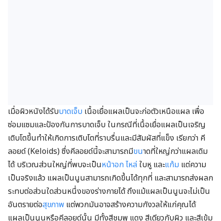
เมื่อผิวหนังได้รับ
บาดเจ็บ
เนื้อเยื่อแผลเป็นจะก่อตัวเหนือแผล เพื่อ
ซ่อมแซมและป้องกันการบาดเจ็บ ในกรณีที่เนื้อเยื่อแผลเป็นเจริญ
เติบโตขึ้นทำให้เกิดการเติบโตที่ราบรื่นและมีสัมผัสที่แข็ง เรียกว่า คี
ลอยด์ (Keloids) ซึ่งคีลอยด์นี้จะสามารถมี
ขน
าดที่ใหญ่กว่าแผลเดิม
ได้ บริเวณส่วนใหญ่ที่พบจะเป็น
หน้าอก
ไหล่
ใบหู และ
แก้ม
แต่ความ
เป็นจริงแล้ว แผลเป็นนูนสามารถเกิดขึ้นได้ทุกที่ และสามารถส่งผลก
ระทบต่อส่วนใดส่วนหนึ่งของร่างกายได้ ถึงแม้แผลเป็นนูนจะไม่เป็น
อันตรายต่อ
สุขภาพ
แต่พวกมันอาจสร้างความกังวลให้แก่คุณได้
แผลเป็นนูนหรือคีลอยด์นั้น มีทั้งสีชมพู แดง สีเดียวกับผิว และสีเข้ม