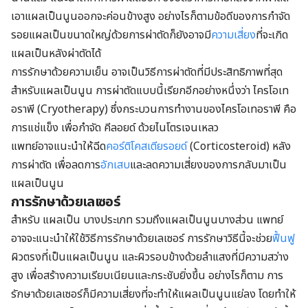
เอาแผลเป็นนูนออกจะค่อนข้างสูง อย่างไรก็ตามข้อดีของการกำจัด
รอยแผลเป็นขนาดใหญ่ด้วยการผ่าตัดก็ยังอาจมี
ความเสี่ยง
ที่จะเกิด
แผลเป็นหลังผ่าตัดได้
การรักษาด้วยความเย็น อาจเป็นวิธีการผ่าตัดที่มีประสิทธิภาพที่สุด
สำหรับแผลเป็นนูน การผ่าตัดแบบนี้เรียกอีกอย่างหนึ่งว่า ไครโอเท
อราพี (Cryotherapy) ซึ่งกระบวนการทำงานของไครโอเทอราพี คือ
การแช่แข็ง เพื่อกำจัด คีลอยด์ ด้วยไนโตรเจนเหลว
แพทย์อาจแนะนำให้ฉีด
คอร์ติโคสเตียรอยด์
(Corticosteroid) หลัง
การผ่าตัด เพื่อลดการ
อักเสบ
และลดความเสี่ยงของการกลับมาเป็น
แผลเป็นนูน
การรักษาด้วยเลเซอร์
สำหรับ แผลเป็น บางประเภท รวมถึงแผลเป็นนูนบางส่วน แพทย์
อาจจะแนะนำให้ใช้วิธีการรักษาด้วยเลเซอร์ การรักษาวิธีนี้จะช่วย
ฟื้นฟู
ผิวตรงที่เป็นแผลเป็นนูน และผิวรอบข้างด้วยลำแสงที่มีความสว่าง
สูง เพื่อสร้างความเรียบเนียนและกระชับยิ่งขึ้น อย่างไรก็ตาม การ
รักษาด้วยเลเซอร์ก็มีความเสี่ยงที่จะทำให้แผลเป็นนูนแย่ลง โดยทำให้