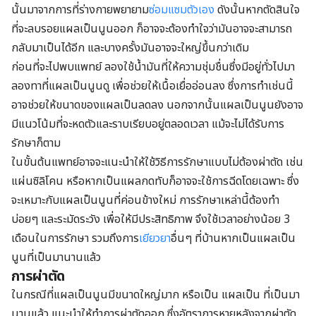
นั้นมาจากการที่ร่างกายพยายาม
ซ่อมแซมตัวเอง
ดังนั้นหากตัดสินใจ
ที่จะลบรอยแผลเป็นนูนออก ก็อาจจะต้องทำใจว่ามันอาจจะสามารถ
กลับมาเป็นได้อีก และบางครั้งมันอาจจะใหญ่ขึ้นกว่าเดิม
ก่อนที่จะไปพบแพทย์ ลองใช้น้ำมันที่ให้ความชุ่มชื่นซึ่งมีอยู่ทั่วไปมา
ลองทาที่แผลเป็นนูนดู เพื่อช่วยให้เนื้อเยื่ออ่อนลง ซึ่งการทำเช่นนี้
อาจช่วยให้ขนาดของแผลเป็นลดลง นอกจากนั้นแผลเป็นนูนยังอาจ
มีแนวโน้มที่จะหดตัวและราบเรียบอยู่ตลอดเวลา แม้จะไม่ได้รับการ
รักษาก็ตาม
ในขั้นต้นแพทย์อาจจะแนะนำให้ใช้วิธีการรักษาแบบไม่ต้องผ่าตัด เช่น
แผ่นซิลิโคน หรือหากเป็นแผลกดทับก็อาจจะใช้การฉีดโดยเฉพาะ ซึ่ง
จะเหมาะกับแผลเป็นนูนที่ค่อนข้างใหม่ การรักษาเหล่านี้ต้องทำ
บ่อยๆ และระมัดระวัง เพื่อให้มีประสิทธิภาพ จึงใช้เวลาอย่างน้อย 3
เดือนในการรักษา รวมถึงการ
เยียวยา
อื่นๆ ที่บ้านหากเป็นแผลเป็น
นูนที่เป็นมานานแล้ว
การผ่าตัด
ในกรณีที่แผลเป็นนูนมีขนาดใหญ่มาก หรือเป็น แผลเป็น ที่เป็นมา
นานแล้ว แนะนำให้ทำการผ่าตัดออก ซึ่งอัตราการหายหลังจากผ่าตัด