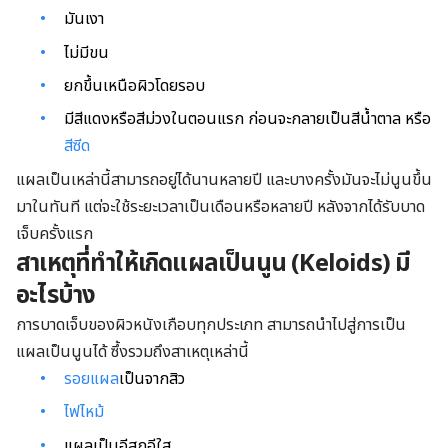
มันเงา
ไม่มีขน
ยกขึ้นเหนือผิวโดยรอบ
มีสีแดงหรือสีม่วงในตอนแรก ก่อนจะกลายเป็นสีน้ำตาล หรือ
สีซีด
แผลเป็นเหล่านี้สามารถอยู่ได้นานหลายปี และบางครั้งมันจะไม่นูนขึ้น
มาในทันที แต่จะใช้ระยะเวลาเป็นเดือนหรือหลายปี หลังจากได้รับบาด
เจ็บครั้งแรก
สาเหตุที่ทำให้เกิดแผลเป็นนูน
(Keloids) มี
อะไรบ้าง
การบาดเจ็บของผิวหนังเกือบทุกประเภท สามารถนำไปสู่การเป็น
แผลเป็นนูนได้ ซึ้งรวมถึงสาเหตุเหล่านี้
รอยแผล
เป็นจากสิว
ไฟไหม้
แผลเป็นอีสุกอีใส