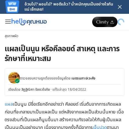
อ้วนไป? ผอมไป? พอดีแล้ว? น้ำหนักคุณเป็นอย่างไรกัน
แน่ เช็กเลย!
สุขภาพผิว
แผลเป็นนูน หรือคีลอยด์ สาเหตุ และการ
รักษาที่เหมาะสม
ตรวจสอบความถูกต้องของข้อมูลโดย
เนตรนภา ปะวะคัง
เขียนโดย
สิฏฐิณิศา รัชตวโรทัย
·
แก้ไขล่าสุด 18/04/2022
แผล
เป็นนูน มีชื่อเรียกอีกอย่างว่า คีลอยด์ เริ่มต้นจากการเกิดแผล
ก่อนที่จะกลายมาเป็นแผลเป็น แต่หลังจากแผลเป็นส่วนนั้นหาย เนื้อ
ตรงส่วนที่เป็นแผลก็นูนขึ้นมา สร้างความกังวลใจให้กับผู้เป็นแผล
เป็นนูนเป็นอย่างมาก เนื่องจากบางครั้งก็มีอาการ
เจ็บปวด
ตามมา