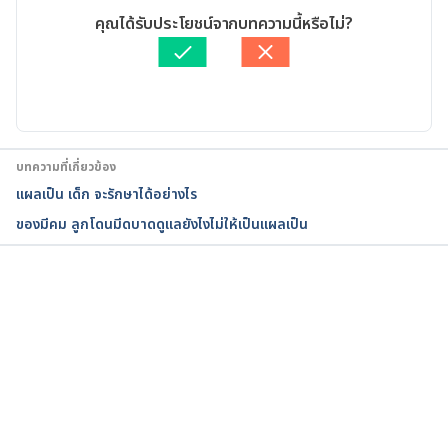
23, 2019
เขียนโดย 
สิฏฐิณิศา รัชตวโรทัย
คุณได้รับประโยชน์จากบทความนี้หรือไม่?
ตรวจสอบความถูกต้องของข้อมูลโดย
เนตรนภา ปะวะคัง
How do you get rid of keloids?. 
อัปเดตโดย: 
เนตรนภา ปะวะคัง
https://www.medicalnewstoday.com/articles/31990
0.php. Accessed January 23, 2019
บทความที่เกี่ยวข้อง
แผลเป็น เด็ก จะรักษาได้อย่างไร
ของมีคม ลูกโดนมีดบาดดูแลยังไงไม่ให้เป็นแผลเป็น
กำลังโหลด...