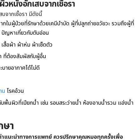
รคผิวหนังอักเสบจากเชื้อรา
สบจากเชื้อรา มีดังนี้
ในผู้ป่วยที่รักษาด้วยเคมีบำบัด ผู้ที่ปลูกถ่ายอวัยวะ รวมถึงผู้ที่
 ปัญหาเกี่ยวกับตับอ่อน
 เสื้อผ้า ผ้าห่ม ผ้าเช็ดตัว
่ต้องสัมผัสกับผู้อื่น
ระบายอากาศได้ไม่ดี
าน
โรคอ้วน
ับพื้นผิวที่เปียกน้ำ เช่น รอบสระว่ายน้ำ ห้องอาบน้ำรวม แอ่งน้ำ
ักษา
แทนคำแนะนำทางการแพทย์ ควรปรึกษาคุณหมอทุกครั้งเพื่อ