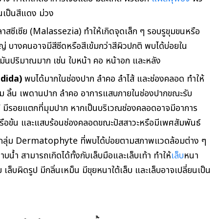
ยนเป็นสีแดง ม่วง
าสซีเซีย (Malassezia) ทำให้เกิดจุดเล็ก ๆ รอบรูขุมขนหรือ
่ บางคนอาจมีสีซีดหรือสีเข้มกว่าสีผิวปกติ พบได้บ่อยใน
้ำมันปริมาณมาก เช่น ใบหน้า คอ หน้าอก และหลัง
dida)
พบได้มากในช่องปาก ลำคอ ลำไส้ และช่องคลอด ทำให้
แก้ม ลิ้น เพดานปาก ลำคอ อาการแสบภายในช่องปากขณะรับ
ด้ มีรอยแตกที่มุมปาก หากเป็นบริเวณช่องคลอดอาจมีอาการ
รือข้น และแสบร้อนช่องคลอดขณะปัสสาวะหรือมีเพศสัมพันธ์
กลุ่ม
Dermatophyte
ที่พบได้บ่อยตามสภาพแวดล้อมต่าง ๆ
งอาบน้ำ สามารถเกิดได้ทั้งกับเล็บมือและเล็บเท้า ทำให้
เล็บ
หนา
เล็บผิดรูป มีกลิ่นเหม็น มีขุยหนาใต้เล็บ และเล็บอาจเปลี่ยนเป็น