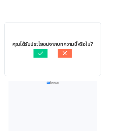
คุณได้รับประโยชน์จากบทความนี้หรือไม่?
โฆษณา