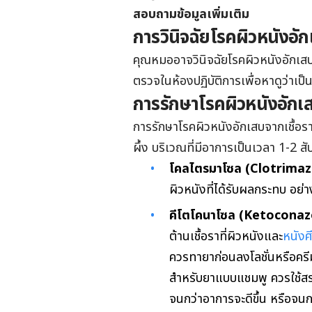
สอบถามข้อมูลเพิ่มเติม
การวินิจฉัยโรคผิวหนังอัก
คุณหมออาจวินิจฉัยโรคผิวหนังอักเสบจ
ตรวจในห้องปฏิบัติการเพื่อหาดูว่าเป็น
การรักษาโรคผิวหนังอักเส
การรักษาโรคผิวหนังอักเสบจากเชื้อร
ผึ้ง บริเวณที่มีอาการเป็นเวลา 1-2 สั
โคลไตรมาโซล (Clotrima
ผิวหนังที่ได้รับผลกระทบ อย่า
คีโตโคนาโซล (Ketoconaz
ต้านเชื้อราที่ผิวหนังและ
หนังศ
ควรทายาก่อนลงโลชั่นหรือครีมอ
สำหรับยาแบบแชมพู ควรใช้สระผ
จนกว่าอาการจะดีขึ้น หรือจน