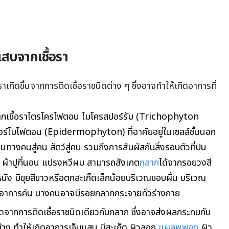
สบจากเชื้อรา
เกิดขึ้นจากการติดเชื้อราชนิดต่าง ๆ ซึ่งอาจทำให้เกิดอาการที่
ดจากเชื้อราไตรโครไฟตอน ไมโครสปอร์รัม (Trichophyton
์โมไฟตอน (Epidermophyton) ที่อาศัยอยู่ในเซลล์ชั้นนอก
ทางคนสู่คน สัตว์สู่คน รวมถึงการสัมผัสกับสิ่งรอบตัวที่ปน
หนู ผ้าปูที่นอน แปรงหวีผม สามารถสังเกต
กลาก
ได้จากรอยวงสี
ัง มีขุยสีขาวหรือตกสะเก็ดเล็กน้อย
บริเวณขอบผื่น
บริเวณ
ับอาการคัน บางคนอาจมีรอยกลากกระจายทั่วร่างกาย
ิดจากการติดเชื้อราชนิดเดียวกับกลาก ซึ่งอาจส่งผลกระทบกับ
2 ข้าง ทำให้เกิดอาการเจ็บแสบ มีสะเก็ด ผิวลอก
แผลพุพอง
ผิว