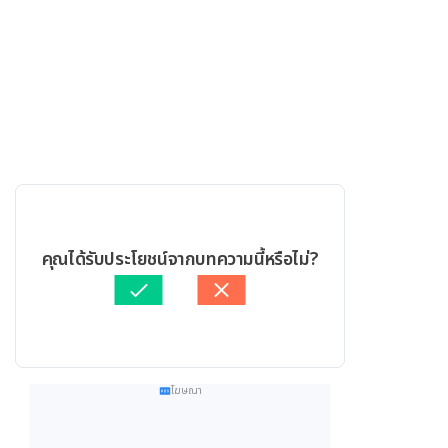
คุณได้รับประโยชน์จากบทความนี้หรือไม่?
โฆษณา