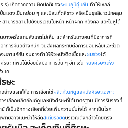
iasis) เกิดจากความผิดปกติของ
ระบบภูมิคุ้มกัน
ทำให้เซลล์
ปื้นแดงเป็นหย่อม ๆ และมีสะเก็ดสีขาว หรือเป็นขุยสีขาวปกคลุม
รษะ สามารถลามไปยังบริเวณใบหน้า หน้าผาก หลังคอ และใบหูได้
จนบางครั้งแทบสังเกตไม่เห็น แต่สำหรับบางคนที่มีอาการที่
กิดอาการคันอย่างหนัก จนส่งผลกระทบต่อการนอนหลับและชีวิต
มักจะเกาแก้คัน จนอาจทำให้ผิวหนังติดเชื้อและ
ผมร่วง
ได้
ีรษะ ที่พบได้บ่อยยังมีอาการอื่น ๆ อีก เช่น
หนังศีรษะแห้ง
รังแค
ศีรษะ
กษาอย่างแรกก็คือ การเลือกใช้
ผลิตภัณฑ์ดูแลหนังศีรษะเฉพาะ
ควรเลือกผลิตภัณฑ์ดูแลหนังศีรษะที่ได้มาตรฐาน มีการรับรองที่
์ ก็เป็นอีกทางเลือกที่ช่วยเพิ่มความมั่นใจได้ หากเป็นโรค
ย แพทย์อาจแนะนำให้ฉีด
สเตียรอยด์
บริเวณดังกล่าวโดยตรง