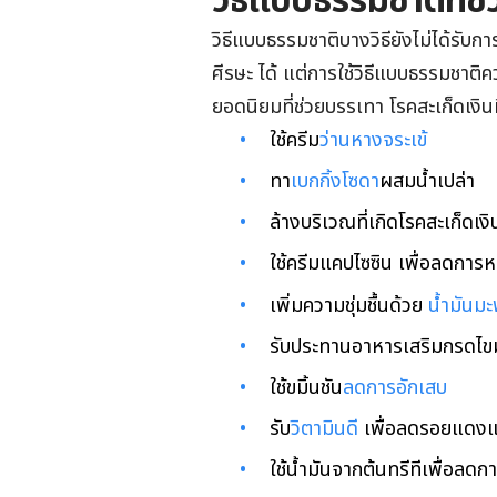
วิธีแบบธรรมชาติที่ช่ว
วิธีแบบธรรมชาติบางวิธียังไม่ได้รับก
ศีรษะ ได้ แต่การใช้วิธีแบบธรรมชาติค
ยอดนิยมที่ช่วยบรรเทา โรคสะเก็ดเงินที่
ใช้ครีม
ว่านหางจระเข้
ทา
เบกกิ้งโซดา
ผสมน้ำเปล่า
ล้างบริเวณที่เกิดโรคสะเก็ดเงิ
ใช้ครีมแคปไซซิน เพื่อลดกา
เพิ่มความชุ่มชื้นด้วย
น้ำมันมะ
รับประทานอาหารเสริมกรดไขม
ใช้ขมิ้นชัน
ลดการอักเสบ
รับ
วิตามินดี
เพื่อลดรอยแดงแ
ใช้น้ำมันจากต้นทรีทีเพื่อลดก