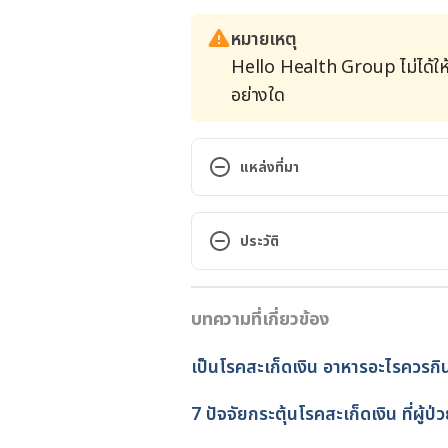
หมายเหตุ
Hello Health Group ไม่ได้ให
อย่างใด
แหล่งที่มา
Scalp Psoriasis. https://www.
treatments/psoriasis/scalp-psori
ประวัติ
Scalp Psoriasis. https://www.pso
เวอร์ชันปัจจุบัน
บทความที่เกี่ยวข้อง
27/04/2022
Scalp psoriasis. https://dermnet
2021.
เขียนโดย 
ชลธิชา จันทร์วิบูลย์
เป็นโรคสะเก็ดเงิน อาหารอะไรควรกิน
ตรวจสอบความถูกต้องของข้อมูล
SCALP PSORIASIS: DIAGNOSIS 
อัปเดตโดย: 
พลอย วงษ์วิไล
7 ปัจจัยกระตุ้นโรคสะเก็ดเงิน ที่ผู้ป
https://www.aad.org/public/dis
treatment#overview. Accessed on