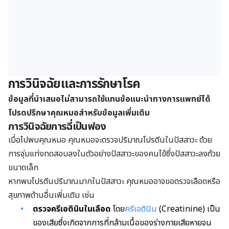
การวินิจฉัยและการรักษาโรค
ข้อมูลที่นำเสนอไม่สามารถใช้แทนข้อแนะนำทางการแพทย์ได้
โปรดปรึกษาคุณหมอสำหรับข้อมูลเพิ่มเติม
การวินิจฉัยการฉี่เป็นฟอง
เมื่อไปพบคุณหมอ คุณหมอจะตรวจปริมาณโปรตีนในปัสสาวะ ด้วย
การจุ่มแท่งทดสอบลงในตัวอย่างปัสสาวะของคนไข้ซึ่งปัสสาวะลงถ้วย
ขนาดเล็ก
หากพบโปรตีนปริมาณมากในปัสสาวะ คุณหมออาจขอตรวจเลือดหรือ
สุขภาพด้านอื่นเพิ่มเติม เช่น
ตรวจครีเอตินินในเลือด
โดย
ครีเอตินิน
(Creatinine) เป็น
ของเสียซึ่งเกิดจากการที่กล้ามเนื้อของร่างกายเสียหายจน