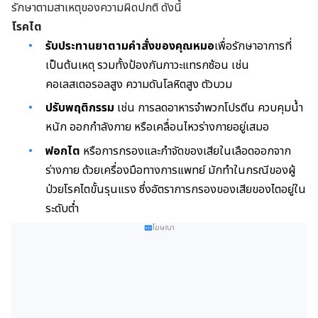
รักษาตามสาเหตุของความผิดปกติ ดังนี้
โรคไต
รับประทานยา
ตามคำสั่งของคุณหมอ
เพื่อรักษาอาการที่
เป็นต้นเหตุ รวมทั้งป้องกันภาวะแทรกซ้อน เช่น
คอเลสเตอรอลสูง ความดันโลหิตสูง ตัวบวม
ปรับพฤติกรรม
เช่น การลดอาหารจำพวกโปรตีน ควบคุมน้ำ
หนัก ออกกำลังกาย หรือเคลื่อนไหวร่างกายอยู่เสมอ
ฟอกไต
หรือการกรองและกำจัดของเสียในเลือดออกจาก
ร่างกาย ด้วยเครื่องมือทางการแพทย์ มักทำในกรณีของผู้
ป่วยโรคไตขั้นรุนแรง ซึ่งอัตราการกรองของเสียของไตอยู่ใน
ระดับต่ำ
โฆษณา