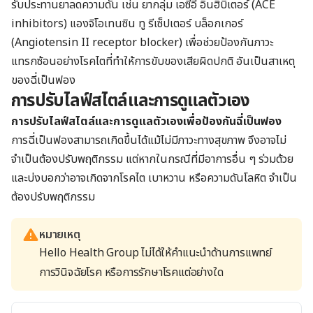
รับประทานยาลดความดัน เช่น ยากลุ่ม เอซีอี อินฮิบิเตอร์ (ACE
inhibitors) แองจิโอเทนซิน ทู รีเซ็ปเตอร์ บล็อกเกอร์
(Angiotensin II receptor blocker) เพื่อช่วยป้องกันภาวะ
แทรกซ้อนอย่างโรคไตที่ทำให้การขับของเสียผิดปกติ อันเป็นสาเหตุ
ของฉี่เป็นฟอง
การปรับไลฟ์สไตล์และการดูแลตัวเอง
การปรับไลฟ์สไตล์และการดูแลตัวเองเพื่อป้องกันฉี่เป็นฟอง
การฉี่เป็นฟองสามารถเกิดขึ้นได้แม้ไม่มีภาวะทางสุขภาพ จึงอาจไม่
จำเป็นต้องปรับพฤติกรรม แต่หากในกรณีที่มีอาการอื่น ๆ ร่วมด้วย
และบ่งบอกว่าอาจเกิดจากโรคไต เบาหวาน หรือความดันโลหิต จำเป็น
ต้องปรับพฤติกรรม
หมายเหตุ
Hello Health Group ไม่ได้ให้คำแนะนำด้านการแพทย์
การวินิจฉัยโรค หรือการรักษาโรคแต่อย่างใด