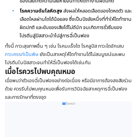
ของเสียเกิดความเสียหายจนทำให้ไตทำงานผิดปกติ
โรคความดันโลหิตสูง
ส่งผลให้หลอดเลือดของไตหดตัว และ
เลือดไหลผ่านไตได้น้อยลง ซึ่งเป็นปัจจัยหนึ่งที่ทำให้ไตทำงาน
ผิดปกติ และขับของเสียได้ไม่ดีนัก จนเกิดการรั่วซึมของ
โปรตีนสู่ปัสสาวะนำไปสู่การฉี่เป็นฟอง
ทั้งนี้ ภาวะสุขภาพอื่น ๆ เช่น โรคมะเร็งไต โรคลูปัส ภาวะไตอักเสบ
ภาวะครรภ์เป็นพิษ
ยังเป็นสาเหตุให้ไตทำงานได้ไม่สมบูรณ์และพบ
โปรตีนในปัสสาวะจนทำให้ฉี่เป็นฟองได้เช่นกัน
เมื่อไรควรไปพบคุณหมอ
เมื่อพบว่าตัวเองฉี่เป็นฟองอย่างต่อเนื่อง หรือมีอาการต้องสงสัยร่วม
ด้วย ควรรีบไปพบคุณหมอเพื่อรับการวินิจฉัยสาเหตุการฉี่เป็นฟอง
และการรักษาที่ตรงจุด
โฆษณา