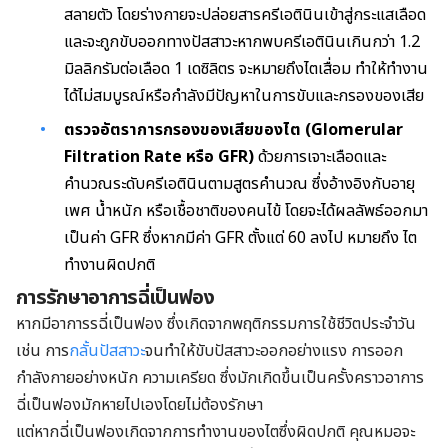
สลายตัว โดยร่างกายจะปล่อยสารครีเอตินินเข้าสู่กระแสเลือด
และจะถูกขับออกทางปัสสาวะหากพบครีเอตินินเกินกว่า 1.2
มิลลิกรัมต่อเลือด 1 เดซิลิตร จะหมายถึงไตเสื่อม ทำให้ทำงาน
ได้ไม่สมบูรณ์หรือกำลังมีปัญหาในการขับและกรองของเสีย
ตรวจอัตราการกรองของเสียของไต (Glomerular
Filtration Rate หรือ GFR)
ด้วยการเจาะเลือดและ
คำนวณระดับครีเอตินินตามสูตรคำนวณ ซึ่งอ้างอิงกับอายุ
เพศ น้ำหนัก หรือเชื้อชาติของคนไข้ โดยจะได้ผลลัพธ์ออกมา
เป็นค่า GFR ซึ่งหากมีค่า GFR ตั้งแต่ 60 ลงไป หมายถึง ไต
ทำงานผิดปกติ
การรักษา
อา
การฉี่เป็นฟอง
หากมีอาการรฉี่เป็นฟอง ซึ่งเกิดจากพฤติกรรมการใช้ชีวิตประจำวัน
เช่น การ
กลั้นปัสสาวะ
จนทำให้ขับปัสสาวะออกอย่างแรง การออก
กำลังกายอย่างหนัก ความเครียด ซึ่งมักเกิดขึ้นเป็นครั้งคราวอาการ
ฉี่เป็นฟองมักหายไปเองโดยไม่ต้องรักษา
แต่หากฉี่เป็นฟองเกิดจากการทำงานของไตซึ่งผิดปกติ คุณหมอจะ