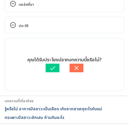
แหล่งที่มา
Foamy urine: What does it mean?. 
https://www.mayoclinic.org/foamy-urine/expert-
ประวัติ
answers/faq-20057871. March 17, 2022
เวอร์ชันปัจจุบัน
Foamy Urine: What’s Normal, What’s Not. 
https://www.nm.org/healthbeat/healthy-
29/06/2023
tips/foamy-urine-whats-normal-whats-not. March 
เขียนโดย 
ธนชาติ จึงแย้มปิ่น
คุณได้รับประโยชน์จากบทความนี้หรือไม่?
17, 2022
ตรวจสอบความถูกต้องของข้อมูลโดย
พลอย วงษ์วิไล
อัปเดตโดย: 
พลอย วงษ์วิไล
High Blood Pressure and Chronic Kidney Disease. 
https://www.kidney.org/news/newsroom/factsheet
s/High-Blood-Pressure-and-
CKD#:~:text=High%20blood%20pressure%20cause
บทความที่เกี่ยวข้อง
s%20kidney%20damage&text=When%20this%20ha
รู้หรือไม่ อาการปัสสาวะเป็นเลือด เกิดจากสาเหตุอะไรกันแน่
ppens%2C%20the%20kidneys,damage%20leading
กระเพาะปัสสาวะอักเสบ ห้ามกินอะไร
%20to%20kidney%20failure. March 17, 2022