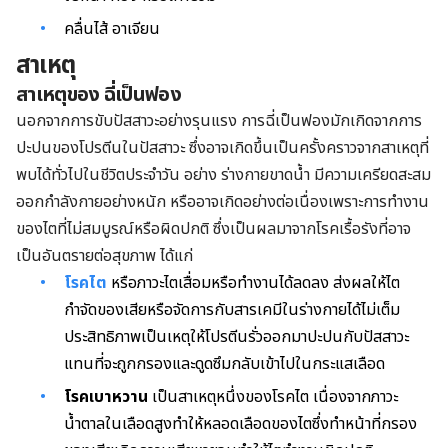
คลื่นไส้ อาเจียน
สาเหตุ
สาเหตุของ ฉี่เป็นฟอง
นอกจากการขับปัสสาวะอย่างรุนแรง การฉี่เป็นฟองมักเกิดจากการ
ปะปนของโปรตีนในปัสสาวะ ซึ่งอาจเกิดขึ้นเป็นครั้งคราวจากสาเหตุที่
พบได้ทั่วไปในชีวิตประจำวัน อย่าง ร่างกายขาดน้ำ มีความเครียดสะสม
ออกกำลังกายอย่างหนัก หรืออาจเกิดอย่างต่อเนื่องเพราะการทำงาน
ของไตที่ไม่สมบูรณ์หรือผิดปกติ ซึ่งเป็นผลมาจากโรคเรื้อรังที่อาจ
เป็นอันตรายต่อสุขภาพ ได้แก่
โรคไต
หรือภาวะไตเสื่อมหรือทำงานได้ลดลง ส่งผลให้ไต
กำจัดของเสียหรือจัดการกับสารเคมีในร่างกายได้ไม่เต็ม
ประสิทธิภาพเป็นเหตุให้โปรตีนรั่วออกมาปะปนกับปัสสาวะ
แทนที่จะถูกกรองและดูดซึมกลับเข้าไปในกระแสเลือด
โรคเบาหวาน
เป็นสาเหตุหนึ่งของโรคไต เนื่องจากภาวะ
น้ำตาลในเลือดสูงทำให้หลอดเลือดของไตซึ่งทำหน้าที่กรอง