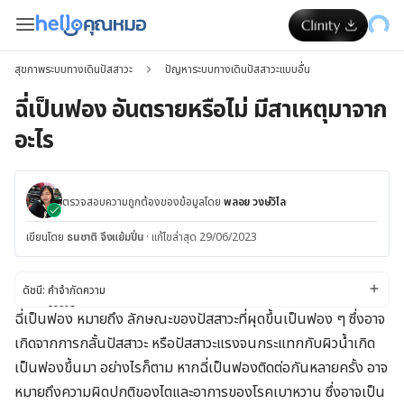
สุขภาพระบบทางเดินปัสสาวะ
ปัญหาระบบทางเดินปัสสาวะแบบอื่น
ฉี่เป็นฟอง อันตรายหรือไม่ มีสาเหตุมาจาก
อะไร
ตรวจสอบความถูกต้องของข้อมูลโดย
พลอย วงษ์วิไล
เขียนโดย
ธนชาติ จึงแย้มปิ่น
·
แก้ไขล่าสุด 29/06/2023
ดัชนี:
คำจำกัดความ
อาการ
ฉี่เป็นฟอง หมายถึง ลักษณะของปัสสาวะที่ผุดขึ้นเป็นฟอง ๆ ซึ่งอาจ
สาเหตุ
เกิดจากการกลั้นปัสสาวะ หรือปัสสาวะแรงจนกระแทกกับผิวน้ำเกิด
เมื่อไรควรไปพบคุณหมอ
การวินิจฉัยและการรักษาโรค
เป็นฟองขึ้นมา อย่างไรก็ตาม หากฉี่เป็นฟองติดต่อกันหลายครั้ง อาจ
การปรับไลฟ์สไตล์และการดูแลตัวเอง
หมายถึงความผิดปกติของไตและอาการของโรคเบาหวาน ซึ่งอาจเป็น