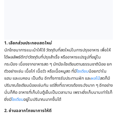
1. เลือกส่วนประกอบสดใหม่
นักโภชนาการแนะนำให้ใช้ วัตถุดิบที่สดใหม่ในการปรุงอาหาร เพื่อให้
ได้ผลลัพธ์ดีกว่าวัตถุดิบที่ปรุงสำเร็จ หรืออาหารแปรรูปที่อยู่ใน
กระป๋อง
เนื่องจากอาหารสด ๆ มักมีจะโซเดียมตามธรรมชาติน้อย ยก
ตัวอย่างเช่น เนื้อไก่
เนื้อวัว หรือเนื้อหมูสด ที่มี
โซเดียม
น้อยกว่าใน
แฮม และเบคอน เป็นต้น อีกทั้งการรับประทาน
ผัก และ
ผลไม้
สดก็มี
ปริมาณโ
ซเดียมน้อยเช่นกัน
แต่
สิ่งที่เราควรต้องระวังมาก ๆ อีกอย่าง
นั่นก็คือ อาหารที่เก็บในตู้เย็นเป็นเวลานาน เพราะยิ่งเก็บนานเท่าไรก็
ยิ่งมี
โซเดียม
อยู่ในปริมาณมากขึ้นได้
2. อ่านฉลากโภชนาการให้ดี