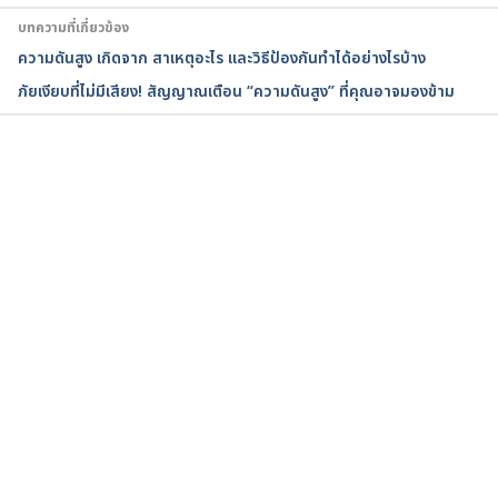
https://wp.hellokhunmor.com/wp-admin/post.php?
บทความที่เกี่ยวข้อง
post=27363&action=edit&classic-editor .Accessed 
ความดันสูง เกิดจาก สาเหตุอะไร และวิธีป้องกันทำได้อย่างไรบ้าง
on March 6, 2017
ภัยเงียบที่ไม่มีเสียง! สัญญาณเตือน “ความดันสูง” ที่คุณอาจมองข้าม
How to Reduce Sodium 
https://www.cdc.gov/salt/reduce_sodium_tips.htm . 
Accessed on March 6, 2017
กำลังโหลด...
Learn how to reduce salt with these 5 tips 
https://www.health.harvard.edu/blood-
pressure/learn-how-to-reduce-salt-with-these-5-
tips . 
Accessed on March 6, 2017
Sodium Blood Test. 
https://www.webmd.com/hypertension-high-
blood-pressure/blood-test-for-sodium . 
Accessed 
on March 6, 2017