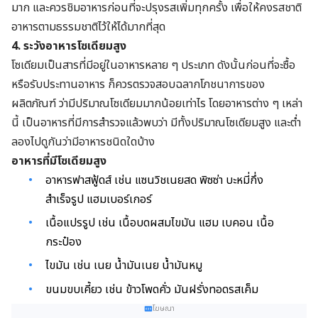
มาก
และควรชิมอาหารก่อนที่จะปรุงรสเพิ่มทุกครั้ง เพื่อให้คงรสชาติ
อาหารตามธรรมชาติไว้ให้ได้มากที่สุด
4. ระวังอาหารโซเดียมสูง
โซเดียมเป็นสารที่มีอยู่ในอาหารหลาย ๆ ประเภท ดังนั้นก่อนที่จะซื้อ
หรือรับประทานอาหาร ก็ควรตรวจสอบฉลากโภชนาการของ
ผลิตภัณฑ์ ว่ามีปริมาณโซเดียมมากน้อยเท่าไร โดยอาหารต่าง ๆ เหล่า
นี้ เป็นอาหารที่มีการสำรวจแล้วพบว่า มีทั้งปริมาณโซเดียมสูง และต่ำ
ลองไปดูกันว่ามีอาหารชนิดใดบ้าง
อาหารที่มีโซเดียมสูง
อาหารฟาสฟู้ดส์ เช่น แซนวิชเนยสด
พิซซ่า
บะหมี่กึ่ง
สำเร็จรูป
แฮมเบอร์เกอร์
เนื้อแปรรูป เช่น เนื้อบดผสมไขมัน
แฮม
เบคอน
เนื้อ
กระป๋อง
ไขมัน เช่น เนย
น้ำมันเนย
น้ำมันหมู
ขนมขบเคี้ยว เช่น ข้าวโพดคั่ว
มันฝรั่งทอดรสเค็ม
โฆษณา