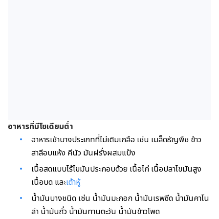
อาหารที่มีโซเดียมต่ำ
อาหารเช้าบางประเภทที่ไม่เติมเกลือ เช่น เมล็ดธัญพืช
ข้าว
สาลีอบแห้ง
คี
นัว
มันฝรั่งผสมแป้ง
เนื้อสดแบบไร้ไขมันประกอบด้วย เนื้อไก่ เนื้อปลาไขมันสูง
เนื้อบด และ
เต้าหู้
น้ำมันบางชนิด เช่น น้ำมันมะกอก
น้ำมันเรพซีด
น้ำมันคาโน
ล่า
น้ำมันถั่ว
น้ำมันทานตะวัน
น้ำมันข้าวโพด