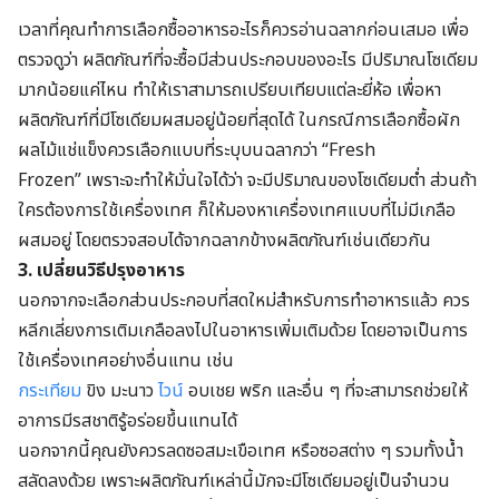
เวลาที่คุณทำการเลือกซื้ออาหารอะไรก็ควรอ่านฉลากก่อนเสมอ เพื่อ
ตรวจดูว่า ผลิตภัณฑ์ที่จะซื้อมีส่วนประกอบของอะไร มีปริมาณโซเดียม
มากน้อยแค่ไหน
ทำให้เราสามารถเปรียบเทียบแต่ละยี่ห้อ เพื่อหา
ผลิตภัณฑ์ที่มีโซเดียมผสมอยู่น้อยที่สุดได้
ในกรณีการเลือกซื้อ
ผัก
ผลไม้แช่แข็ง
ควรเลือกแบบที่ระบุบนฉลากว่า
“Fresh
Frozen”
เพราะจะทำให้มั่นใจได้ว่า จะมีปริมาณของโซเดียมต่ำ
ส่วนถ้า
ใครต้องการใช้เครื่องเทศ
ก็
ให้มองหาเครื่องเทศแบบที่ไม่มีเกลือ
ผสมอยู่ โดยตรวจสอบได้จากฉลากข้างผลิตภัณฑ์เช่นเดียวกัน
3. เปลี่ยนวิธีปรุงอาหาร
นอกจากจะเลือกส่วนประกอบที่สดใหม่สำหรับการทำอาหารแล้ว
ควร
หลีกเลี่ยงการเติมเกลือลงไปในอาหารเพิ่มเติมด้วย
โดยอาจเป็นการ
ใช้เครื่องเทศอย่างอื่นแทน เช่น
กระเทียม
ขิง
มะนาว
ไวน์
อบเชย
พริก
และอื่น ๆ ที่จะสามารถช่วยให้
อาการมีรสชาติรู้อร่อยขึ้นแทนได้
นอกจากนี้คุณยังควรลด
ซอสมะเขือเทศ
หรือ
ซอสต่าง ๆ รวมทั้งน้ำ
สลัดลงด้วย เพราะผลิตภัณฑ์เหล่านี้มักจะมีโซเดียมอยู่เป็นจำนวน