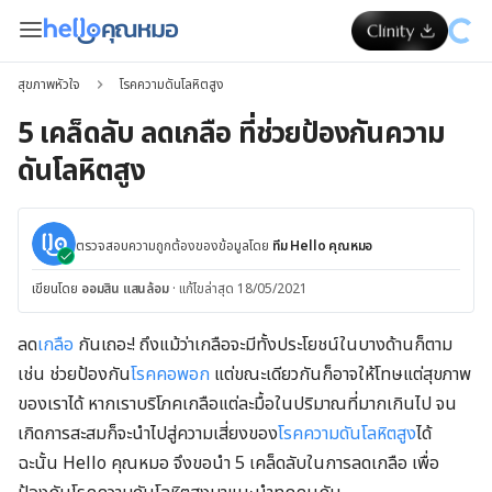
สุขภาพหัวใจ
โรคความดันโลหิตสูง
5 เคล็ดลับ ลดเกลือ ที่ช่วยป้องกันความ
ดันโลหิตสูง
ตรวจสอบความถูกต้องของข้อมูลโดย
ทีม Hello คุณหมอ
เขียนโดย
ออมสิน แสนล้อม
·
แก้ไขล่าสุด 18/05/2021
ลด
เกลือ
กันเถอะ! ถึงแม้ว่าเกลือจะมีทั้งประโยชน์ในบางด้านก็ตาม
เช่น
ช่วยป้องกัน
โรคคอพอก
แต่ขณะเดียวกันก็อาจให้โทษแต่สุขภาพ
ของเราได้ หากเราบริโภคเกลือแต่ละมื้อในปริมาณที่มากเกินไป จน
เกิดการสะสมก็จะนำไปสู่ความเสี่ยงของ
โรคความดันโลหิตสูง
ได้
ฉะนั้น Hello คุณหมอ จึงขอนำ
5
เคล็ดลับในการลดเกลือ เพื่อ