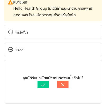
หมายเหตุ
Hello Health Group ไม่ได้ให้คำแนะนำด้านการแพทย์
การวินิจฉัยโรค หรือการรักษาโรคแต่อย่างใด
แหล่งที่มา
Top 10 Tips for Reducing Salt in Your Diet 
https
://
www
.
kidney
.
org
/
news
/
ekidney
/
june10
/
Salt
ประวัติ
_june10 .Accessed on March 6, 2017
เวอร์ชันปัจจุบัน
7 Ways to Reduce Your Salt Intake and Lower Your 
Blood Pressure 
18/05/2021
https://www.everydayhealth.com/columns/white-
เขียนโดย 
ออมสิน แสนล้อม
คุณได้รับประโยชน์จากบทความนี้หรือไม่?
seeber-grogan-the-remedy-chicks/ways-to-
ตรวจสอบความถูกต้องของข้อมูลโดย
ทีม Hello คุณหมอ
reduce-salt-intake-every-day/ .Accessed on March 
อัปเดตโดย: 
ปัญญพัฒน์ เอี่ยมสิน
6, 2017
Tips for a lower salt diet. 