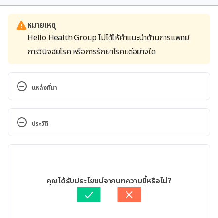
หมายเหตุ
Hello Health Group ไม่ได้ให้คำแนะนำด้านการแพทย์
การวินิจฉัยโรค หรือการรักษาโรคแต่อย่างใด
แหล่งที่มา
Hashimoto’s disease. 
https://www.mayoclinic.org/diseases-
ประวัติ
conditions/hashimotos-disease/symptoms-
causes/syc-20351855. Accessed 25 May 2020.
เวอร์ชันปัจจุบัน
Hashimoto’s Thyroiditis. 
09/04/2021
https://www.webmd.com/women/hashimotos-
เขียนโดย 
จินดารัตน์ สิริวิจักษณ์
คุณได้รับประโยชน์จากบทความนี้หรือไม่?
thyroiditis-symptoms-causes-treatments#1. 
ตรวจสอบความถูกต้องของข้อมูลโดย
ทีม Hello คุณหมอ
Accessed 25 May 2020.
อัปเดตโดย: 
พลอย วงษ์วิไล