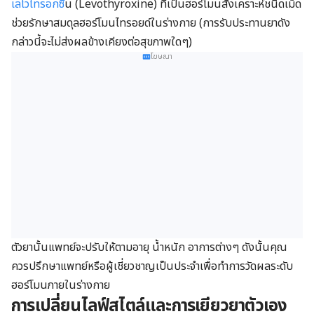
เลโวไทรอกซี
น (Levothyroxine) ที่เป็นฮอร์โมนสังเคราะห์ชนิดเม็ด
ช่วยรักษาสมดุลฮอร์โมนไทรอยด์ในร่างกาย (การรับประทานยาดัง
กล่าวนี้จะไม่ส่งผลข้างเคียงต่อสุขภาพใดๆ)
โฆษณา
ตัวยานั้นแพทย์จะปรับให้ตามอายุ น้ำหนัก อาการต่างๆ ดังนั้นคุณ
ควรปรึกษาแพทย์หรือผู้เชี่ยวชาญเป็นประจำเพื่อทำการวัดผลระดับ
ฮอร์โมนภายในร่างกาย
การเปลี่ยนไลฟ์สไตล์และการเยียวยาตัวเอง