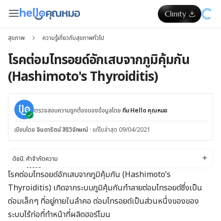
สุขภาพ
ความรู้เกี่ยวกับสุขภาพทั่วไป
โรคต่อมไทรอยด์อักเสบจากภูมิคุ้มกัน
(Hashimoto's Thyroiditis)
ตรวจสอบความถูกต้องของข้อมูลโดย
ทีม Hello คุณหมอ
เขียนโดย
จินดารัตน์ สิริวิจักษณ์
·
แก้ไขล่าสุด 09/04/2021
ดัชนี:
คำจำกัดความ
อาการ
โรคต่อมไทรอยด์อักเสบจากภูมิคุ้มกัน (Hashimoto’s
สาเหตุ
Thyroiditis) เกิดจากระบบภูมิคุ้มกันทำลายต่อมไทรอยด์ซึ่งเป็น
ปัจจัยเสี่ยง
การวินิจฉัยและการรักษา
ต่อมเล็กๆ ทิ่อยู่ภายในลำคอ ต่อมไทรอยด์เป็นส่วนหนึ่งของของ
การเปลี่ยนไลฟ์สไตล์และการเยียวยาตัวเอง
ระบบไร้ท่อที่ทำหน้าที่ผลิตฮอร์โมน