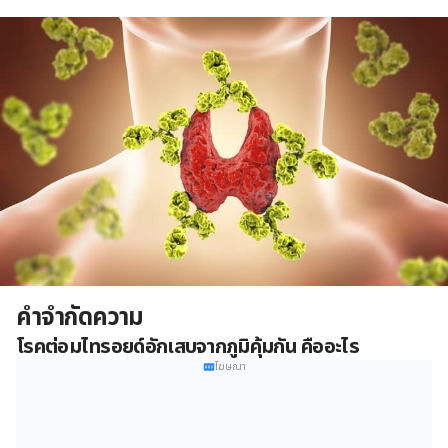
คำจำกัดความ
โรคต่อมไทรอยด์อักเสบจากภูมิคุ้มกัน คืออะไร
โฆษณา