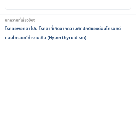
Hashimoto’s Disease. 
https://www.healthline.com/health/chronic-
thyroiditis-hashimotos-disease. Accessed 25 May 
บทความที่เกี่ยวข้อง
2020.
โรคคอพอกตาโปน โรคตาที่เกิดจากความผิดปกติของต่อมไทรอยด์
ต่อมไทรอยด์ทำงานเกิน (Hyperthyroidism)
กำลังโหลด...