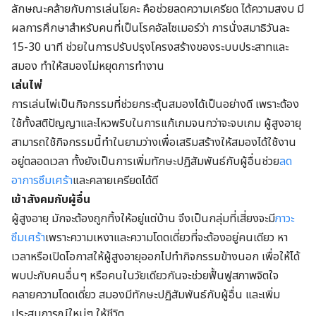
ลักษณะคล้ายกับการเล่นโยคะ คือช่วยลดความเครียด ได้ความสงบ มี
ผลการศึกษาสำหรับคนที่เป็นโรคอัลไซเมอร์ว่า การนั่งสมาธิวันละ
15-30 นาที ช่วยในการปรับปรุงโครงสร้างของระบบประสาทและ
สมอง ทำให้สมองไม่หยุดการทำงาน
เล่นไพ่
การเล่นไพ่เป็นกิจกรรมที่ช่วยกระตุ้นสมองได้เป็นอย่างดี เพราะต้อง
ใช้ทั้งสติปัญญาและไหวพริบในการแก้เกมจนกว่าจะจบเกม ผู้สูงอายุ
สามารถใช้กิจกรรมนี้ทำในยามว่างเพื่อเสริมสร้างให้สมองได้ใช้งาน
อยู่ตลอดเวลา ทั้งยังเป็นการเพิ่มทักษะปฏิสัมพันธ์กับผู้อื่นช่วย
ลด
อาการซึมเศร้า
และคลายเครียดได้ดี
เข้าสังคมกับผู้อื่น
ผู้สูงอายุ มักจะต้องถูกทิ้งให้อยู่แต่บ้าน จึงเป็นกลุ่มที่เสี่ยงจะมี
ภาวะ
ซึมเศร้า
เพราะความเหงาและความโดดเดี่ยวที่จะต้องอยู่คนเดียว หา
เวลาหรือเปิดโอกาสให้ผู้สูงอายุออกไปทำกิจกรรมข้างนอก เพื่อให้ได้
พบปะกับคนอื่นๆ หรือคนในวัยเดียวกันจะช่วยฟื้นฟูสภาพจิตใจ
คลายความโดดเดี่ยว สมองมีทักษะปฏิสัมพันธ์กับผู้อื่น และเพิ่ม
ประสบการณ์ใหม่ๆ ให้ชีวิต