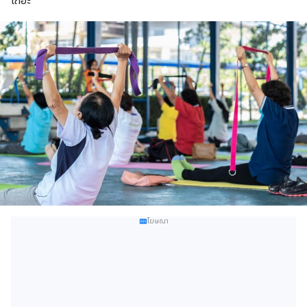
เถอะ
โฆษณา