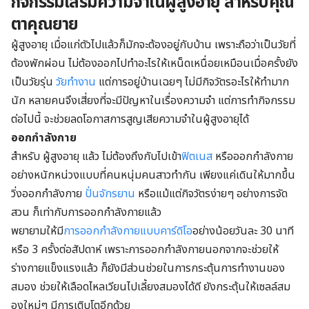
กิจกรรมเสริมความจำในผู้สูงอายุ สำหรับคุณ
ตาคุณยาย
ผู้สูงอายุ เมื่อแก่ตัวไปแล้วก็มักจะต้องอยู่กับบ้าน เพราะถือว่าเป็นวัยที่
ต้องพักผ่อน ไม่ต้องออกไปทำอะไรให้เหน็ดเหนื่อยเหมือนเมื่อครั้งยัง
เป็นวัยรุ่น
วัยทำงาน
แต่การอยู่บ้านเฉยๆ ไม่มีกิจวัตรอะไรให้ทำมาก
นัก หลายคนจึงเสี่ยงที่จะมีปัญหาในเรื่องความจำ แต่การทำกิจกรรม
ต่อไปนี้ จะช่วยลดโอกาสการสูญเสียความจำในผู้สูงอายุได้
ออกกำลังกาย
สำหรับ ผู้สูงอายุ แล้ว ไม่ต้องถึงกับไปเข้า
ฟิตเนส
หรือออกกำลังกาย
อย่างหนักหน่วงแบบที่คนหนุ่มคนสาวทำกัน เพียงแค่เดินให้มากขึ้น
วิ่งออกกำลังกาย
ปั่นจักรยาน
หรือแม้แต่กิจวัตรง่ายๆ อย่างการจัด
สวน ก็เท่ากับการออกกำลังกายแล้ว
พยายามให้มี
การออกกำลังกายแบบคาร์ดิโอ
อย่างน้อยวันละ 30 นาที
หรือ 3 ครั้งต่อสัปดาห์ เพราะการออกกำลังกายนอกจากจะช่วยให้
ร่างกายแข็งแรงแล้ว ก็ยังมีส่วนช่วยในการกระตุ้นการทำงานของ
สมอง ช่วยให้เลือดไหลเวียนไปเลี้ยงสมองได้ดี ยังกระตุ้นให้เซลล์สม
องใหม่ๆ มีการเติบโตอีกด้วย