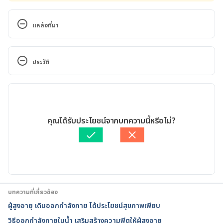
แหล่งที่มา
Memory Loss in Elders. 
https://www.elderly.gov.hk/english/healthy_ageing
ประวัติ
/normal_ageing/memoryloss.html
. Accessed on 
March 19, 2020.
เวอร์ชันปัจจุบัน
10 Surprising Activities to Help Improve Memory 
11/05/2020
in Those with Alzheimer’s. 
เขียนโดย 
Khongrit Somchai
คุณได้รับประโยชน์จากบทความนี้หรือไม่?
https://www.unitypoint.org/homecare/article.aspx?
ตรวจสอบความถูกต้องของข้อมูลโดย
ทีม Hello คุณหมอ
id=2690554c-f214-41d8-bf9d-4eae9e1209dc
. 
อัปเดตโดย: 
Nattrakamol Chotevichean
Accessed on March 19, 2020.
Cognitive Health and Older Adults. 
https://www.nia.nih.gov/health/cognitive-health-
บทความที่เกี่ยวข้อง
and-older-adults
. Accessed on March 19, 2020.
ผู้สูงอายุ เดินออกกำลังกาย ได้ประโยชน์สุขภาพเพียบ
วิธีออกกำลังกายในน้ำ เสริมสร้างความฟิตให้ผู้สูงอายุ