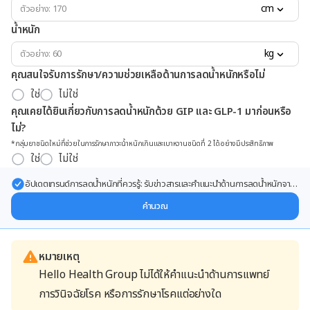
cm
น้ำหนัก
kg
คุณสนใจรับการรักษา/ความช่วยเหลือด้านการลดน้ำหนักหรือไม่
ใช่
ไม่ใช่
คุณเคยได้ยินเกี่ยวกับการลดน้ำหนักด้วย GIP และ GLP-1 มาก่อนหรือ
ไม่?
*กลุ่มยาชนิดใหม่ที่ช่วยในการรักษาภาวะน้ำหนักเกินและเบาหวานชนิดที่ 2 ได้อย่างมีประสิทธิภาพ
ใช่
ไม่ใช่
อัปเดตเทรนด์การลดน้ำหนักที่ควรรู้: รับข่าวสารและคำแนะนำด้านการลดน้ำหนักจาก
ผู้เชี่ยวชาญ ส่งตรงถึงอีเมลของคุณ
คำนวณ
หมายเหตุ
Hello Health Group ไม่ได้ให้คำแนะนำด้านการแพทย์
การวินิจฉัยโรค หรือการรักษาโรคแต่อย่างใด