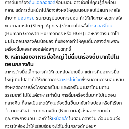
การดื่มเครื่อง
ดื่มแอลกอฮอล์
ก่อนนอน อาจช่วยให้คุณรู้สึกผ่อน
คลาย แต่การดื่มหนักไปก็อาจส่งผลให้คุณนอนหลับไม่สนิท หายใจ
ลำบาก
นอนกรน
รบกวนรูปแบบการนอน ทำให้เกิดภาวะหยุดหายใจ
ขณะนอนหลับ (Sleep Apnea) ร่างกายไม่หลั่ง
โกรทฮอร์โมน
(Human Growth Hormones หรือ HGH) และหลั่งสารเมลาโท
นินในตอนกลางคืนน้อยลง ทั้งยังอาจทำให้คุณตื่นกลางดึกเพราะ
เครื่องดื่มแอลกอฮอล์ค่อยๆ หมดฤทธิ์
6. หลีกเลี่ยงอาหารมื้อใหญ่ ไม่ดื่มเครื่องดื่มมากไปใน
ตอนกลางคืน
อาหารว่างมื้อเล็กๆอาจทำให้คุณหลับสบายขึ้น แต่การกินอาหารมื้อ
ใหญ่เกินไปอาจทำให้เกิดอาการ
อาหารไม่ย่อย
ซึ่งรบกวนการนอนหลับ
ส่งผลต่อการหลั่งโกรทฮอร์โมน และฮอร์โมนเมลาโทนินตาม
ธรรมชาติ ไม่ใช่แค่อาหารเท่านั้น การดื่มเครื่องดื่มมากไปในตอน
กลางคืน ก็อาจเป็นเหตุให้คุณต้องตื่นขึ้นมาขับถ่ายบ่อย หรือที่เรียก
ว่า อาการปัสสาวะมากกลางคืน (Nocturia) ส่งผลกระทบต่อ
คุณภาพการนอน และทำให้
เหนื่อยล้า
ในตอนกลางวัน ก่อนนอนจึง
ควรเข้าห้องน้ำให้เรียบร้อย จะได้ไม่ตื่นกลางดึกบ่อยๆ