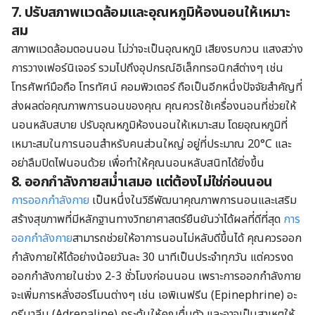
7. ปรับสภาพแวดล้อมและอุณหภูมิห้องนอนให้เหมาะ
สม
สภาพแวดล้อมตอนนอน ไม่ว่าจะเป็นอุณหภูมิ เสียงรบกวน แสงสว่าง
การวางเฟอร์นิเจอร์ รวมไปถึงอุปกรณ์อิเล็กทรอนิกส์ต่างๆ เช่น
โทรศัพท์มือถือ โทรทัศน์ คอมพิวเตอร์ ถือเป็นอีกหนึ่งปัจจัยสำคัญที่
ส่งผลต่อคุณภาพการนอนของคุณ คุณควรใช้เครื่องนอนที่ช่วยให้
นอนหลับสบาย ปรับอุณหภูมิห้องนอนให้เหมาะสม โดยอุณหภูมิที่
เหมาะสมในการนอนสำหรับคนส่วนใหญ่ อยู่ที่ประมาณ 20°C และ
อย่าลืมปิดไฟนอนด้วย เพื่อทำให้คุณนอนหลับสนิทได้ยิ่งขึ้น
8. ออกกำลังกายสม่ำเสมอ แต่ต้องไม่ใช่ก่อนนอน
การออกกำลังกาย
เป็นหนึ่งในวิธีพัฒนาคุณภาพการนอนและเสริม
สร้างสุขภาพที่มีหลักฐานทางวิทยาศาสตร์ยืนยันว่าได้ผลที่ดีที่สุด
การ
ออกกำลังกาย
สามารถช่วยให้อาการนอนไม่หลับดีขึ้นได้ คุณควรออก
กำลังกายให้ได้อย่างน้อยวันละ 30 นาทีเป็นประจำทุกวัน แต่ควรงด
ออกกำลังกายในช่วง 2-3 ชั่วโมงก่อนนอน เพราะการออกกำลังกาย
จะเพิ่มการหลั่งฮอร์โมนต่างๆ เช่น เอพิเนฟรีน (Epinephrine) อะ
ดรีนาลีน (Adrenaline) กระตุ้นให้คุณตื่นตัว และอาจเป็นสาเหตุให้