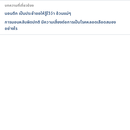
บทความที่เกี่ยวข้อง
นอนดึก เป็นประจำขอให้รู้ไว้ว่า อ้วนแน่ๆ
การนอนหลับผิดปกติ มีความเสี่ยงต่อการเป็นโรคหลอดเลือดสมอง
อย่างไร
กำลังโหลด...