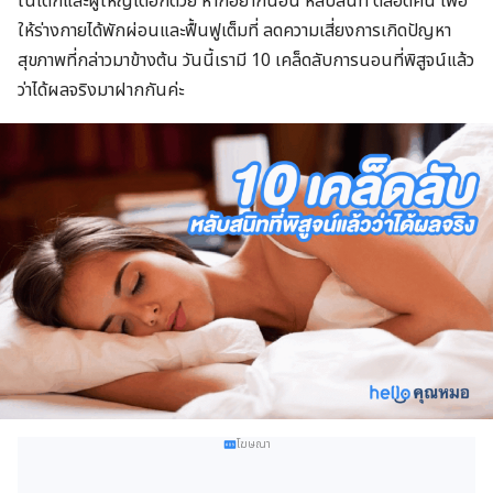
ในเด็กและผู้ใหญ่ได้อีกด้วย หากอยากนอน หลับสนิท ตลอดคืน เพื่อ
ให้ร่างกายได้พักผ่อนและฟื้นฟูเต็มที่ ลดความเสี่ยงการเกิดปัญหา
สุขภาพที่กล่าวมาข้างต้น วันนี้เรามี 10 เคล็ดลับการนอนที่พิสูจน์แล้ว
ว่าได้ผลจริงมาฝากกันค่ะ
โฆษณา