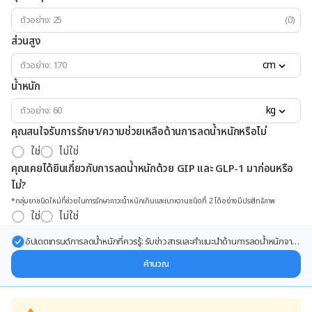
(ปี)
ส่วนสูง
cm
น้ำหนัก
kg
คุณสนใจรับการรักษา/ความช่วยเหลือด้านการลดน้ำหนักหรือไม่
ใช่
ไม่ใช่
คุณเคยได้ยินเกี่ยวกับการลดน้ำหนักด้วย GIP และ GLP-1 มาก่อนหรือ
ไม่?
*กลุ่มยาชนิดใหม่ที่ช่วยในการรักษาภาวะน้ำหนักเกินและเบาหวานชนิดที่ 2 ได้อย่างมีประสิทธิภาพ
ใช่
ไม่ใช่
อัปเดตเทรนด์การลดน้ำหนักที่ควรรู้: รับข่าวสารและคำแนะนำด้านการลดน้ำหนักจาก
ผู้เชี่ยวชาญ ส่งตรงถึงอีเมลของคุณ
คำนวณ