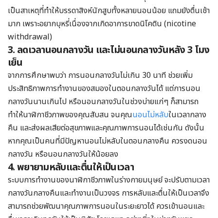
เป็นสาเหตุที่ทำให้บรรดาสิงห์นักสูบทั้งหลายนอนน้อย แถมยังตื่นเช้า
มาก เพราะอยากบุหรี่เนื่องจากเกิดอาการขาดนิโคติน (nicotine
withdrawal)
3. ลดเวลานอนกลางวัน และไม่นอนกลางวันหลัง 3 โมง
เย็น
จากการศึกษาพบว่า การนอนกลางวันไม่เกิน 30 นาที ช่วยเพิ่ม
ประสิทธิภาพการทำงานของสมองในตอนกลางวันได้ แต่การนอน
กลางวันนานเกินไป หรือนอนกลางวันในช่วงบ่ายแก่ๆ ก็สามารถ
ทำให้นาฬิกาชีวภาพของคุณสับสน จนคุณ
นอนไม่หลับ
ในเวลากลาง
คืน และส่งผลเสียต่อสุขภาพและคุณภาพการนอนได้เช่นกัน ดังนั้น
หากคุณเป็นคนที่มีปัญหานอนไม่หลับในตอนกลางคืน ควรงดนอน
กลางวัน หรือนอนกลางวันให้น้อยลง
4. พยายามหลับและตื่นให้เป็นเวลา
ระบบการทำงานของนาฬิกาชีวภาพในร่างกายมนุษย์ จะปรับตามเวลา
กลางวันกลางคืนและทำงานเป็นวงจร การหลับและตื่นให้เป็นเวลาจึง
สามารถช่วยพัฒนาคุณภาพการนอนในระยะยาวได้ ควรเข้านอนและ