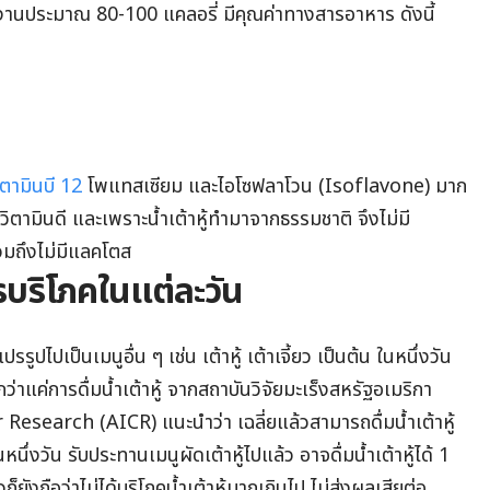
ลังงานประมาณ 80-100 แคลอรี่ มีคุณค่าทางสารอาหาร ดังนี้
ิตามินบี 12
โพแทสเซียม และไอโซฟลาโวน (Isoflavone) มาก
วิตามินดี และเพราะน้ำเต้าหู้ทำมาจากธรรมชาติ จึงไม่มี
วมถึงไม่มีแลคโตส
วรบริโภคในแต่ละวัน
ูปไปเป็นเมนูอื่น ๆ เช่น เต้าหู้ เต้าเจี้ยว เป็นต้น ในหนึ่งวัน
าแค่การดื่มน้ำเต้าหู้ จากสถาบันวิจัยมะเร็งสหรัฐอเมริกา
search (AICR) แนะนำว่า เฉลี่ยแล้วสามารถดื่มน้ำเต้าหู้
นึ่งวัน รับประทานเมนูผัดเต้าหู้ไปแล้ว อาจดื่มน้ำเต้าหู้ได้ 1
ก็ยังถือว่าไม่ได้บริโภคน้ำเต้าหู้มากเกินไป ไม่ส่งผลเสียต่อ