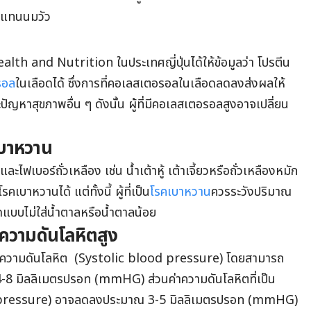
งแทนนมวัว
th and Nutrition ในประเทศญี่ปุ่นได้ให้ข้อมูลว่า โปรตีน
รอล
ในเลือดได้ ซึ่งการที่คอเลสเตอรอลในเลือดลดลงส่งผลให้
ัญหาสุขภาพอื่น ๆ ดังนั้น ผู้ที่มีคอเลสเตอรอลสูงอาจเปลี่ยน
คเบาหวาน
ะไฟเบอร์ถั่วเหลือง เช่น น้ำเต้าหู้ เต้าเจี้ยวหรือถั่วเหลืองหมัก
คเบาหวานได้ แต่ทั้งนี้ ผู้ที่เป็น
โรคเบาหวาน
ควรระวังปริมาณ
ชนิดแบบไม่ใส่น้ำตาลหรือน้ำตาลน้อย
ดความดันโลหิตสูง
ค่าความดันโลหิต (Systolic blood pressure) โดยสามารถ
-8 มิลลิเมตรปรอท (mmHG) ส่วนค่าความดันโลหิตที่เป็น
od pressure) อาจลดลงประมาณ 3-5 มิลลิเมตรปรอท (mmHG)