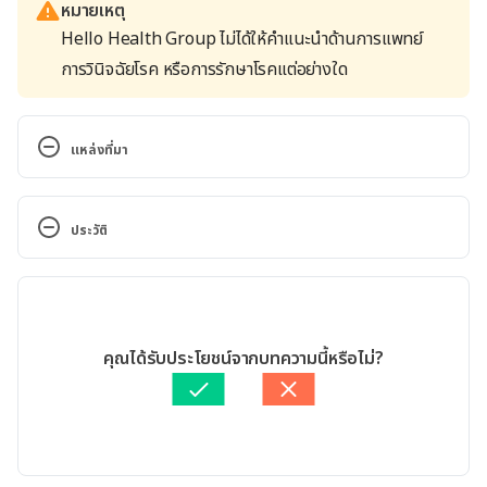
หมายเหตุ
Hello Health Group ไม่ได้ให้คำแนะนำด้านการแพทย์
การวินิจฉัยโรค หรือการรักษาโรคแต่อย่างใด
แหล่งที่มา
Types of breast cancer. 
https://www.nationalbreastcancer.org/types-
ประวัติ
of-breast-cancer/
. Accessed August 28, 2021
เวอร์ชันปัจจุบัน
Types of Breast Cancer. 
https://www.webmd.com/breast-
25/06/2024
cancer/breast-cancer-types
. Accessed August 
เขียนโดย 
นนทกร บัณฑิตสินทรัพย์
คุณได้รับประโยชน์จากบทความนี้หรือไม่?
28, 2021
ตรวจสอบความถูกต้องของข้อมูลโดย
พลอย วงษ์วิไล
อัปเดตโดย: 
พลอย วงษ์วิไล
Breast cancer types: What your type means. 
https://www.mayoclinic.org/diseases-
conditions/breast-cancer/in-depth/breast-