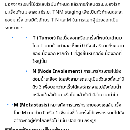
นอกจากระยะที่ใช้ตัวเลขโรมันกำหนด แล้วการกำหนดระยะของโรค
มะเร็งเต้านม อาจจะใช้ระยะ TNM staging เพื่อเป็นตัวกำหนดระยะ
ของมะเร็ง โดยมีตัวอักษร T N และM ในการแยกผู้ป่วยออกเป็น
ระยะต่าง ๆ
T (Tumor)
คือเนื้องอกหรือมะเร็งที่พบในเต้านม
โดย T ตามด้วยตัวเลขตั้งแต่ 0 ถึง 4 อธิบายถึงขนาด
ของเนื้องอก หากค่า T ที่สูงขึ้นหมายถึงเนื้องอกที่
ใหญ่ขึ้น
N (Node Involement)
การแพร่กระจายไปยัง
ต่อมน้ำเหลือง
โดยยังสามารถระบุเป็นตัวเลขตั้งแต่ 0
ถึง 3 เพื่อบอกว่ามะเร็งได้แพร่กระจายไปยังต่อมน้ำ
เหลืองใกล้เต้านมหรือไม่ แล้วถ้ามี มีจำนวนเท่าใด
M (Metastasis)
หมายถึงการแพร่กระจายของเซลล์มะเร็ง
โดย M ตามด้วย 0 หรือ 1 เพื่อบ่งชี้ว่ามะเร็งได้แพร่กระจายไปยัง
อวัยวะที่อยู่ห่างไกลหรือไม่ เช่น ปอด ตับ กระดูก