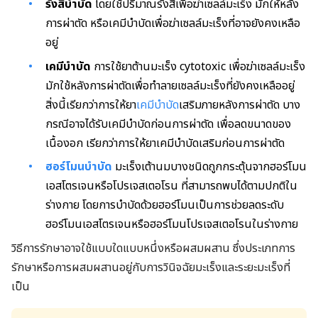
รังสีบำบัด
โดยใช้ปริมาณรังสีเพื่อฆ่าเซลล์มะเร็ง มักให้หลัง
การผ่าตัด หรือเคมีบำบัดเพื่อฆ่าเซลล์มะเร็งที่อาจยังคงเหลือ
อยู่
เคมีบำบัด
การใช้ยาต้านมะเร็ง cytotoxic เพื่อฆ่าเซลล์มะเร็ง
มักใช้หลังการผ่าตัดเพื่อทำลายเซลล์มะเร็งที่ยังคงเหลืออยู่
สิ่งนี้เรียกว่าการให้ยา
เคมีบำบัด
เสริมภายหลังการผ่าตัด บาง
กรณีอาจได้รับเคมีบำบัดก่อนการผ่าตัด เพื่อลดขนาดของ
เนื้องอก เรียกว่าการให้ยาเคมีบำบัดเสริมก่อนการผ่าตัด
ฮอร์โมนบำบัด
มะเร็งเต้านมบางชนิดถูกกระตุ้นจากฮอร์โมน
เอสโตรเจนหรือโปรเจสเตอโรน ที่สามารถพบได้ตามปกติใน
ร่างกาย โดยการบำบัดด้วยฮอร์โมนเป็นการช่วยลดระดับ
ฮอร์โมนเอสโตรเจนหรือฮอร์โมนโปรเจสเตอโรนในร่างกาย
วิธีการรักษาอาจใช้แบบใดแบบหนึ่งหรือผสมผสาน ซึ่งประเภทการ
รักษาหรือการผสมผสานอยู่กับการวินิจฉัยมะเร็งและระยะมะเร็งที่
เป็น