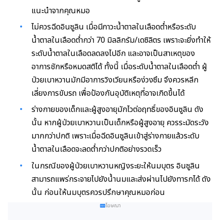
แนะนำจากคุณหมอ
ไม่ควรฉีดอินซูลิน เมื่อมีภาวะน้ำตาลในเลือดต่ำหรือระดับ
น้ำตาลในเลือดต่ำกว่า 70 มิลลิกรัม/เดซิลิตร เพราะจะยิ่งทำให้
ระดับน้ำตาลในเลือดลดลงไปอีก และอาจเป็นสาเหตุของ
อาการชักหรือหมดสติได้ ทั้งนี้ เมื่อระดับน้ำตาลในเลือดต่ำ ผู้
ป่วยเบาหวานมักมีอาการวิงเวียนหรือง่วงซึม จึงควรหลีก
เลี่ยงการขับรถ เพื่อป้องกันอุบัติเหตุที่อาจเกิดขึ้นได้
ร่างกายของเด็กและผู้สูงอายุมักไวต่อฤทธิ์ของอินซูลิน ดัง
นั้น หากผู้ป่วยเบาหวานเป็นเด็กหรือผู้สูงอายุ ควรระมัดระวัง
มากกว่าปกติ เพราะเมื่อฉีดอินซูลินเข้าสู่ร่างกายแล้วระดับ
น้ำตาลในเลือดจะลดต่ำกว่าปกติอย่างรวดเร็ว
ในกรณีของผู้ป่วยเบาหวานหญิงระยะให้นมบุตร อินซูลิน
สามารถแพร่กระจายไปยังน้ำนมและส่งผ่านไปยังทารกได้ ดัง
นั้น ก่อนให้นมบุตรควรปรึกษาคุณหมอก่อน
โฆษณา