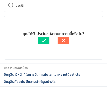
Effects, and More. 
ประวัติ
https://www.webmd.com/drugs/2/drug-
5233/insulin-regular-human-injection/details. 
เวอร์ชันปัจจุบัน
Accessed June 21, 2022
16/03/2023
Human Insulin Injection. 
เขียนโดย 
ธนชาติ จึงแย้มปิ่น
คุณได้รับประโยชน์จากบทความนี้หรือไม่?
https://medlineplus.gov/druginfo/meds/a682611.h
ตรวจสอบความถูกต้องของข้อมูลโดย
สิฏฐิณิศา รัชตวโรทัย
tml. Accessed June 21, 2022
อัปเดตโดย: 
สิฏฐิณิศา รัชตวโรทัย
Insulin Basics. https://www.diabetes.org/healthy-
living/medication-treatments/insulin-other-
injectables/insulin-basics. Accessed June 21, 2022
บทความที่เกี่ยวข้อง
อินซูลิน มีหน้าที่ในการจัดการกับโรคเบาหวานได้อย่างไร
Diabetes. https://www.mayoclinic.org/diseases-
อินซูลินคืออะไร มีความสำคัญอย่างไร
conditions/diabetes/symptoms-causes/syc-
20371444. Accessed June 21, 2022
What is insulin?. 
กำลังโหลด...
https://www.yourhormones.info/hormones/insulin