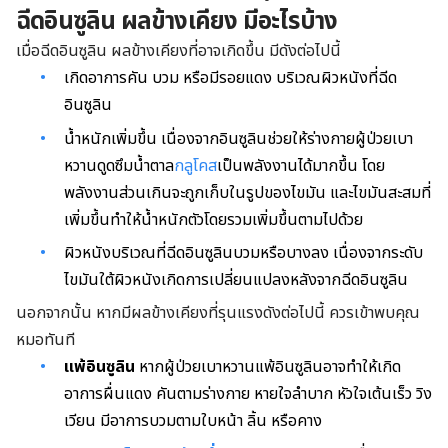
ฉีดอินซูลิน ผลข้างเคียง
มีอะไรบ้าง
เมื่อฉีดอินซูลิน ผลข้างเคียงที่อาจเกิดขึ้น มีดังต่อไปนี้
เกิดอาการคัน บวม หรือมีรอยแดง บริเวณผิวหนังที่ฉีด
อินซูลิน
น้ำหนักเพิ่มขึ้น เนื่องจากอินซูลินช่วยให้ร่างกายผู้ป่วยเบา
หวานดูดซึมน้ำตาล
กลูโคส
เป็นพลังงานได้มากขึ้น โดย
พลังงานส่วนเกินจะถูกเก็บในรูปของไขมัน และไขมันสะสมที่
เพิ่มขึ้นทำให้น้ำหนักตัวโดยรวมเพิ่มขึ้นตามไปด้วย
ผิวหนังบริเวณที่ฉีดอินซูลินบวมหรือบางลง เนื่องจากระดับ
ไขมันใต้ผิวหนังเกิดการเปลี่ยนแปลงหลังจากฉีดอินซูลิน
นอกจากนั้น หากมีผลข้างเคียงที่รุนแรงดังต่อไปนี้ ควรเข้าพบคุณ
หมอทันที
แพ้อินซูลิน
หากผู้ป่วยเบาหวานแพ้อินซูลินอาจทำให้เกิด
อาการผื่นแดง คันตามร่างกาย หายใจลำบาก หัวใจเต้นเร็ว วิง
เวียน มีอาการบวมตามใบหน้า ลิ้น หรือคาง