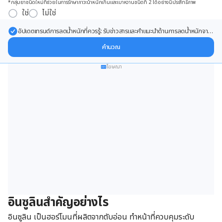
*กลุ่มยาชนิดใหม่ที่ช่วยในการรักษาภาวะน้ำหนักเกินและเบาหวานชนิดที่ 2 ได้อย่างมีประสิทธิภาพ
ใช่
ไม่ใช่
อัปเดตเทรนด์การลดน้ำหนักที่ควรรู้: รับข่าวสารและคำแนะนำด้านการลดน้ำหนักจาก
ผู้เชี่ยวชาญ ส่งตรงถึงอีเมลของคุณ
คำนวณ
โฆษณา
อินซูลิน
สำคัญอย่างไร
อินซูลิน เป็นฮอร์โมนที่ผลิตจากตับอ่อน ทำหน้าที่ควบคุมระดับ