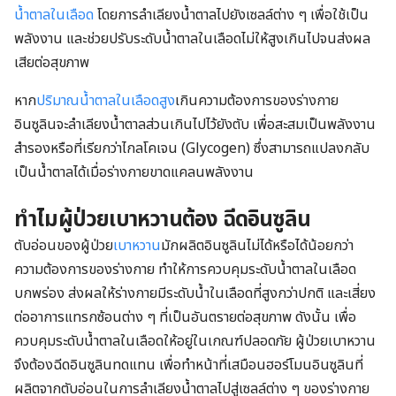
น้ำตาลในเลือด
โดยการลำเลียงน้ำตาลไปยังเซลล์ต่าง ๆ เพื่อใช้เป็น
พลังงาน และช่วยปรับระดับน้ำตาลในเลือดไม่ให้สูงเกินไปจนส่งผล
เสียต่อสุขภาพ
หาก
ปริมาณน้ำตาลในเลือดสูง
เกินความต้องการของร่างกาย
อินซูลินจะลำเลียงน้ำตาลส่วนเกินไปไว้ยังตับ เพื่อสะสมเป็นพลังงาน
สำรองหรือที่เรียกว่าไกลโคเจน (Glycogen) ซึ่งสามารถแปลงกลับ
เป็นน้ำตาลได้เมื่อร่างกายขาดแคลนพลังงาน
ทำไมผู้ป่วยเบาหวานต้อง ฉีดอินซูลิน
ตับอ่อนของผู้ป่วย
เบาหวาน
มักผลิตอินซูลินไม่ได้หรือได้น้อยกว่า
ความต้องการของร่างกาย ทำให้การควบคุมระดับน้ำตาลในเลือด
บกพร่อง ส่งผลให้ร่างกายมีระดับน้ำในเลือดที่สูงกว่าปกติ และเสี่ยง
ต่ออาการแทรกซ้อนต่าง ๆ ที่เป็นอันตรายต่อสุขภาพ ดังนั้น เพื่อ
ควบคุมระดับน้ำตาลในเลือดให้อยู่ในเกณฑ์ปลอดภัย ผู้ป่วยเบาหวาน
จึงต้องฉีดอินซูลินทดแทน เพื่อทำหน้าที่เสมือนฮอร์โมนอินซูลินที่
ผลิตจากตับอ่อนในการลำเลียงน้ำตาลไปสู่เซลล์ต่าง ๆ ของร่างกาย