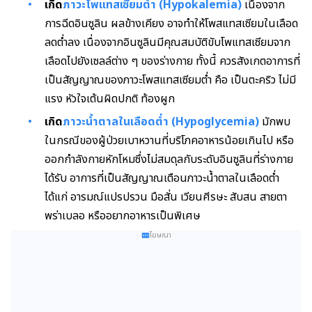
เกิด
ภาวะโพแทสเซียมต่ำ (Hypokalemia)
เนื่องจาก
การฉีดอินซูลิน ผลข้างเคียง อาจทำให้โพสแทสเซียมในเลือด
ลดต่ำลง เนื่องจากอินซูลินมีคุณสมบัติขับโพแทสเซียมจาก
เลือดไปยังเซลล์ต่าง ๆ ของร่างกาย ทั้งนี้ ควรสังเกตอาการที่
เป็นสัญญาณของภาวะโพสแทสเซียมต่ำ คือ เป็นตะคริว ไม่มี
แรง หัวใจเต้นผิดปกติ ท้องผูก
เกิด
ภาวะน้ำตาลในเลือดต่ำ (Hypoglycemia)
มักพบ
ในกรณีของผู้ป่วยเบาหวานที่บริโภคอาหารน้อยเกินไป หรือ
ออกกำลังกายหักโหมซึ่งไม่สมดุลกับระดับอินซูลินที่ร่างกาย
ได้รับ อาการที่เป็นสัญญาณเตือนภาวะน้ำตาลในเลือดต่ำ
ได้แก่ อารมณ์แปรปรวน มือสั่น เวียนศีรษะ สับสน สายตา
พร่าเบลอ หรืออยากอาหารเป็นพิเศษ
โฆษณา