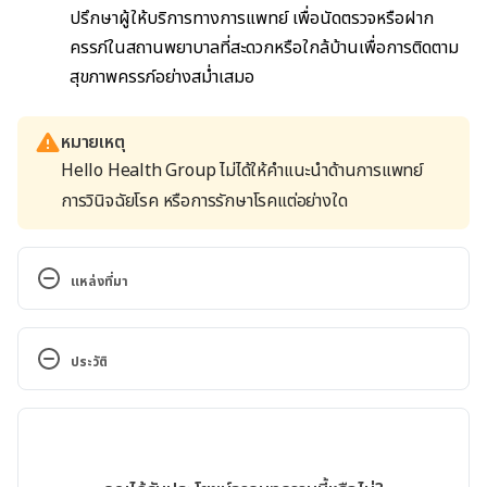
ปรึกษาผู้ให้บริการทางการแพทย์ เพื่อนัดตรวจหรือฝาก
ครรภ์ในสถานพยาบาลที่สะดวกหรือใกล้บ้านเพื่อการติดตาม
สุขภาพครรภ์อย่างสม่ำเสมอ
หมายเหตุ
Hello Health Group ไม่ได้ให้คำแนะนำด้านการแพทย์
การวินิจฉัยโรค หรือการรักษาโรคแต่อย่างใด
แหล่งที่มา
Infant of diabetic mother. 
http://www.nlm.nih.gov/medlineplus/ency/article/
ประวัติ
001597.htm. Accessed June 24, 2015.
เวอร์ชันปัจจุบัน
Gestational Diabetes. 
https://www.webmd.com/diabetes/gestational-
04/04/2023
diabetes#1. Accessed June 24, 2015.
เขียนโดย 
จินดารัตน์ สิริวิจักษณ์