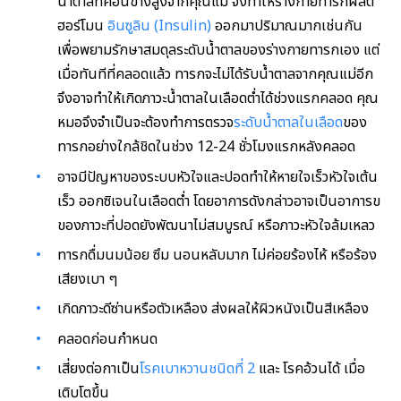
น้ำตาลที่ค่อนข้างสูงจากคุณแม่ จึงทำให้ร่างกายทารกผลิต
ฮอร์โมน
อินซูลิน (Insulin)
ออกมาปริมาณมากเช่นกัน
เพื่อพยามรักษาสมดุลระดับน้ำตาลของร่างกายทารกเอง แต่
เมื่อทันทีที่คลอดแล้ว ทารกจะไม่ได้รับน้ำตาลจากคุณแม่อีก
จึงอาจทำให้เกิดภาวะน้ำตาลในเลือดต่ำได้ช่วงแรกคลอด คุณ
หมอจึงจำเป็นจะต้องทำการตรวจ
ระดับน้ำตาลในเลือด
ของ
ทารกอย่างใกล้ชิดในช่วง 12-24 ชั่วโมงแรกหลังคลอด
อาจมีปัญหาของระบบหัวใจและปอดทำให้หายใจเร็วหัวใจเต้น
เร็ว ออกซิเจนในเลือดต่ำ โดยอาการดังกล่าวอาจเป็นอาการข
ของภาวะที่ปอดยังพัฒนาไม่สมบูรณ์ หรือภาวะหัวใจล้มเหลว
ทารกดื่มนมน้อย ซึม นอนหลับมาก ไม่ค่อยร้องไห้ หรือร้อง
เสียงเบา ๆ
เกิดภาวะดีซ่านหรือตัวเหลือง ส่งผลให้ผิวหนังเป็นสีเหลือง
คลอดก่อนกำหนด
เสี่ยงต่อกาเป็น
โรคเบาหวานชนิดที่ 2
และ โรคอ้วนได้ เมื่อ
เติบโตขึ้น