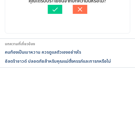
คุณได้รับประโยชน์จากบทความนี้หรือไม่?
ตรวจสอบความถูกต้องของข้อมูลโดย
สิฏฐิณิศา รัชตวโรทัย
Diabetes During Pregnancy. 
อัปเดตโดย: 
พลอย วงษ์วิไล
https://americanpregnancy.org/pregnancy-
complications/diabetes-during-pregnancy/. 
Accessed June 24, 2015.
บทความที่เกี่ยวข้อง
Gestational diabetes. 
คนท้องเป็นเบาหวาน ควรดูแลตัวเองอย่างไร
https://www.nhs.uk/conditions/gestational-
อัลตร้าซาวด์ ปลอดภัยสำหรับคุณแม่ตั้งครรภ์และทารกหรือไม่
diabetes/.Accessed July 16, 2021.
Gestational diabetes and a healthy baby? 
Yes.https://www.diabetes.org/diabetes/gestational
กำลังโหลด...
-diabetes.Accessed July 16, 2021.