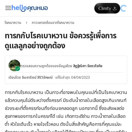
โรคเบาหวาน
ภาวะแทรกซ้อนจากโรคเบาหวาน
ทารกกับโรคเบาหวาน ข้อควรรู้เพื่อการ
ดูแลลูกอย่างถูกต้อง
ตรวจสอบความถูกต้องของข้อมูลโดย
สิฏฐิณิศา รัชตวโรทัย
เขียนโดย
จินดารัตน์ สิริวิจักษณ์
·
แก้ไขล่าสุด 04/04/2023
ทารกกับโรคเบาหวาน เป็นภาวะที่อาจพบในคุณแม่ที่เป็นโรคเบาหวาน
แล้วควบคุมไม่ดีระหว่างตั้งครรภ์ มีระดับน้ำตาลในเลือดสูงเกินเกณฑ์
ช่วงระยะที่ตั้งครรภ์จนถึงก่อนชคลอดลูก นอกจากนี้ ซึ่งจะส่งผลต่อ
สุขภาพของทารกในครรภ์ได้ เช่น เกิดภาวะดีซ่าน ภาวะน้ำตาลในเลือด
ต่ำ หัวใจเต้นเร็ว หายใจเร็วหอบ ดังนั้นสิ่งสำคัญคือการที่คุณแม่จะ