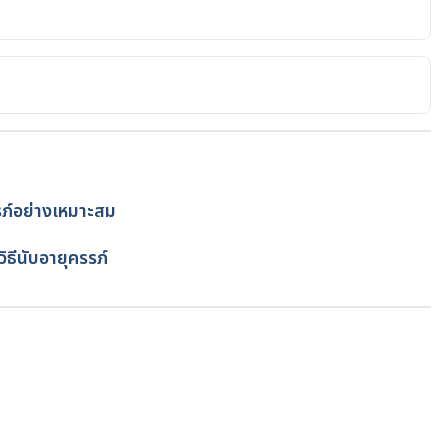
tion)
/healthdetail.asp?aid=1468
ภ์อย่างเหมาะสม
โดย
พลอย วงษ์วิไล
/healthdetail.asp?aid=175
ิธีนับอายุครรภ์
กำลังโหลด...
/division/nursing/sins/images/download/%E0%B8%81%E
%9B%E0%B8%8F%E0%B8%9A%E0%B8%95%E0%B8%95
B8%99%E0%B8%82%E0%B8%93%E0%B8%B0%E0%B8%