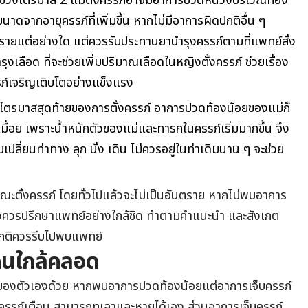
 ช่วงไตรมาส
2
แม่ตั้งครรภ์อาจมีอาการปวดหน่วงบริเวณท้อง
นาดจากอายุครรภ์ที่เพิ่มขึ้น หากไม่มีอาการผิดปกติอื่น ๆ
ตรายแต่อย่างใด แต่ควรรับประทานยาบำรุงครรภ์ตามที่แพทย์สั่ง
ุงเลือด ที่จะช่วยเพิ่มปริมาณเลือดในหญิงตั้งครรภ์ ช่วยเรื่อง
ภ์เจริญเติบโตอย่างแข็งแรง
 ไตรมาสสุดท้ายของการตั้งครรภ์ อาการปวดท้องน้อยของแม่ก็
เมื่อย เพราะน้ำหนักตัวของแม่และทารกในครรภ์เริ่มมากขึ้น จึง
เปลี่ยนท่าทาง ลุก นั่ง เดิน ไม่ควรอยู่ในท่าเดิมนาน ๆ จะช่วย
ะตั้งครรภ์ โดยทั่วไปแล้วจะไม่เป็นอันตราย หากไม่พบอาการ
ภ์จึงควรปรึกษาแพทย์อย่างใกล้ชิด ทำตามคำแนะนำ และสังเกต
กติควรรีบไปพบแพทย์
นใกล้คลอด
ยของตัวเองด้วย หากพบอาการปวดท้องน้อยแต่อาการเจ็บครรภ์
บครรภ์เตือน สามารถทุเลาและหายได้เอง ส่วนอาการเจ็บครรภ์