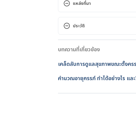
แหล่งที่มา
ภาวะแท้งคุกคาม (
Threatened abor
ประวัติ
https://www.si.mahidol.ac.th/Th
เวอร์ชันปัจจุบัน
accessed June 27, 2023
บทความที่เกี่ยวข้อง
24/04/2024
การปฏิบัติตนระหว่างตั้งครรภ์
เขียนโดย 
พลอย วงษ์วิไล
เคล็ดลับการดูแลสุขภาพขณะตั้งครร
ตรวจสอบความถูกต้องของข้อมูล
https://www.si.mahidol.ac.th/th
อัปเดตโดย: 
พลอย วงษ์วิไล
คํานวณอายุครรภ์ ทำได้อย่างไร และว
accessed June 27, 2023
คู่มือการปฏิบัติตัวในขณะตั้งครรภ์
https://www2.si.mahidol.ac.th
0%B8%B2%E0%B8%A3%E0%B8
%E0%B8%A7%E0%B9%83%E0%