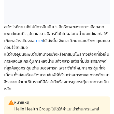
อย่างไรก็ตาม ยังไม่มีการยืนยันประสิทธิภาพของยาทางเลือกจาก
แพทย์แผนปัจจุบัน และอาจมีสารที่เข้าไปผสมในน้ำนมแม่และก่อให้
เกิดผลข้างเคียงต่อ
ทารก
ได้ ดังนั้น จึงควรศึกษาและปรึกษาคุณหมอ
ก่อนใช้ยาเสมอ
แม้ว่าปัจจุบันจะพบว่ามียาบางอย่างหรือยาสมุนไพรทางเลือกที่ช่วยใน
การผลิตและกระตุ้นการหลังน้ำนมดังกล่าว แต่วิธีที่มีประสิทธิภาพดี
ที่สุดคือดูดกระตุ้นเต้านมของทารก เพราะจำทำให้มีการกระตุ้นที่ต่อ
เนื่อง ทั้งยังเสริมสร้างความสัมพัธ์ที่ดีระหว่างมารดาและทารกด้วย ยา
จึงอาจจะนำมาใช้ในรายที่มีข้อจำกัดเรื่องการดูดกระตุ้นจากทารกเป็น
หลัก
หมายเหตุ
Hello Health Group ไม่ได้ให้คำแนะนำด้านการแพทย์