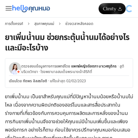
การตั้งครรภ์
สุขภาพคุณแม่
ช่วงเวลาหลังคลอด
ยาเพิ่มน้ำนม ช่วยกระตุ้นน้ำนมได้อย่างไร
และมีอะไรบ้าง
ตรวจสอบข้อมูลทางการแพทย์โดย
แพทย์หญิงรัชตภา นาเวศภูติกร
·
สูติ
นรีเวชวิทยา
·
โรงพยาบาลสมเด็จพระนางเจ้าสิริกิติ์
เขียนโดย
ทัตพร อิสสรโชติ
·
แก้ไขล่าสุด 02/02/2023
ยาเพิ่มน้ำนม เป็นยาสำหรับคุณแม่ที่มีปัญหาน้ำนมน้อยหรือน้ำนมไม่
ไหล เนื่องจากความผิดปกติของฮอร์โมนและสารสื่อประสาทใน
ร่างกายที่เกี่ยวข้องกับการควบคุมการผลิตและการหลั่งของน้ำนม
การกินยาเพิ่มน้ำนมจึงอาจช่วยให้คุณแม่มีน้ำนมเพิ่มขึ้นและเพียง
พอต่อทารก อย่างไรก็ตาม ก่อนใช้ยาควรปรึกษาคุณหมอก่อนเสมอ