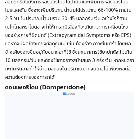
ออกฤทธิ์ยับยั้งการหลั่งฮอร์โมนโดปามีนและเพิ่มการหลั่งฮอร์โมน
โปรแลคติน ซึ่งอาจเพิ่มปริมาณน้ำนมได้ประมาณ 66-100% ภายใน
2-5 วัน ในปริมาณน้ำนมรวม 30-45 มิลลิกรัม/วัน อย่างไรก็ตาม
เมโทโคลพราไมด์อาจทำให้ทารกมีเสี่ยงที่จะเกิดภาวะการเคลื่อนไหว
ของร่างกายที่ผิดปกติ (Extrapyramidal Symptoms หรือ EPS)
และอาจมีผลข้างเคียงต่อคุณแม่ เช่น ท้องร่วง ภาวะซึมเศร้า โดยผล
ข้างเคียงอาจขึ้นอยู่กับขนาดยาที่ใช้ ซึ่งเกณฑ์การใช้ยาปกติจะไม่เกิน
10 มิลลิกรัม/วัน และต้องใช้ยาอย่างสม่ำเสมอ 3 ครั้ง/วัน หากหยุดยา
กะทันหันอาจทำให้น้ำนมลดลงในปริมาณมากจนอาจไม่เพียงพอต่อ
ความต้องการของทารกได้
ดอมเพอริโดน (Domperidone)
โฆษณา