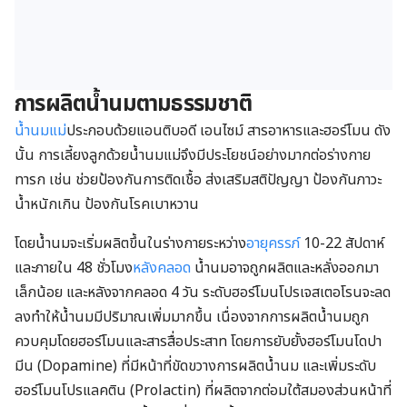
การผลิตน้ำนมตามธรรมชาติ
น้ำนมแม่
ประกอบด้วยแอนติบอดี เอนไซม์ สารอาหารและฮอร์โมน ดัง
นั้น การเลี้ยงลูกด้วยน้ำนมแม่จึงมีประโยชน์อย่างมากต่อร่างกาย
ทารก เช่น ช่วยป้องกันการติดเชื้อ ส่งเสริมสติปัญญา ป้องกันภาวะ
น้ำหนักเกิน ป้องกันโรคเบาหวาน
โดยน้ำนมจะเริ่มผลิตขึ้นในร่างกายระหว่าง
อายุครรภ์
10-22 สัปดาห์
และภายใน 48 ชั่วโมง
หลังคลอด
น้ำนมอาจถูกผลิตและหลั่งออกมา
เล็กน้อย และหลังจากคลอด 4 วัน ระดับฮอร์โมนโปรเจสเตอโรนจะลด
ลงทำให้น้ำนมมีปริมาณเพิ่มมากขึ้น เนื่องจากการผลิตน้ำนมถูก
ควบคุมโดยฮอร์โมนและสารสื่อประสาท โดยการยับยั้งฮอร์โมนโดปา
มีน (Dopamine) ที่มีหน้าที่ขัดขวางการผลิตน้ำนม และเพิ่มระดับ
ฮอร์โมนโปรแลคติน (Prolactin) ที่ผลิตจากต่อมใต้สมองส่วนหน้าที่