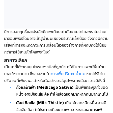
มีการออกฤทธิ์และประสิทธิภาพเทียบเท่ากับยาเมโทโคลพราไมด์ แต่
ยาดอมเพอริโดนอาจเข้าสู่น้ำนมเพียงปริมาณเล็กน้อย จึงอาจมีความ
เสี่ยงที่ทารกจะเกิดภาวะการเคลื่อนไหวของร่างกายที่ผิดปกติได้น้อย
กว่าการใช้ยาเมโทโคลพราไมด์
ยาทางเลือก
เป็นยาที่ได้จากสมุนไพรบางชนิดที่ถูกนำมาใช้ในการแพทย์พื้นบ้าน
มาอย่างยาวนาน ซึ่งอาจช่วยใน
การเพิ่มปริมาณน้ำนม
หากได้รับใน
ปริมาณที่เพียงพอ สำหรับตัวอย่างยาสมุนไพรทางเลือก อาจมีดังนี้
ถั่วอัลฟัลฟ่า (Medicago Sativa)
เป็นพืชตระกูลถั่วชนิด
หนึ่ง อาจมีข้อเสีย คือ ทำให้เลือดออกมากหากกินมากเกินไป
มิลค์ ทิสเซิล (Milk Thistle)
เป็นไม้ดอกชนิดหนึ่ง อาจมี
ข้อเสีย คือ ทำให้ระคายเคืองกระเพาะอาหารและอาการแพ้