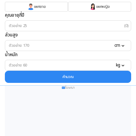
เพศชาย
เพศหญิง
คุณอายุกี่ปี
(ปี)
ส่วนสูง
cm
น้ำหนัก
kg
คำนวณ
โฆษณา