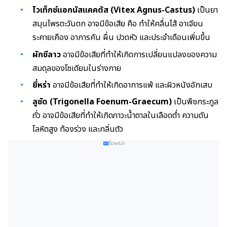
ไวเท็กซ์แอกนัสแคคตัส (Vitex Agnus-Castus)
เป็นยา
สมุนไพรตะวันตก อาจมีข้อเสีย คือ ทำให้คลื่นไส้ อาเจียน
ระคายเคือง อาการคัน ผื่น ปวดหัว และประจำเดือนเพิ่มขึ้น
ผักชีลาว
อาจมีข้อเสียที่ทำให้เกิดการเปลี่ยนแปลงของความ
สมดุลของโซเดียมในร่างกาย
ยี่หร่า
อาจมีข้อเสียที่ทำให้เกิดอาการแพ้ และผิวหนังอักเสบ
ลูซัด (Trigonella Foenum-Graecum)
เป็นพืชกระกูล
ถั่ว อาจมีข้อเสียที่ทำให้เกิดภาวะน้ำตาลในเลือดต่ำ ความดัน
โลหิตสูง ท้องร่วง และกลิ่นตัว
โฆษณา