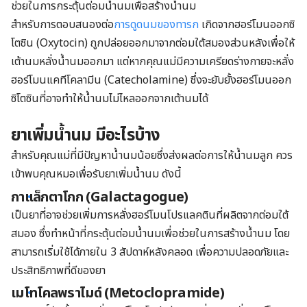
ช่วยในการกระตุ้นต่อมน้ำนมเพื่อสร้างน้ำนม
สำหรับการตอบสนองต่อ
การดูดนมของทารก
เกิดจากฮอร์โมนออกซิ
โตซิน (Oxytocin) ถูกปล่อยออกมาจากต่อมใต้สมองส่วนหลังเพื่อให้
เต้านมหลั่งน้ำนมออกมา แต่หากคุณแม่มีความเครียดร่างกายจะหลั่ง
ฮอร์โมนแคทีโคลามีน (Catecholamine) ซึ่งจะยับยั้งฮอร์โมนออก
ซิโตซินที่อาจทำให้น้ำนมไม่ไหลออกจากเต้านมได้
ยาเพิ่มน้ำนม มีอะไรบ้าง
สำหรับคุณแม่ที่มีปัญหาน้ำนมน้อยซึ่งส่งผลต่อการให้น้ำนมลูก ควร
เข้าพบคุณหมอเพื่อรับยาเพิ่มน้ำนม ดังนี้
กาแล็กตาโกก (Galactagogue)
เป็นยาที่อาจช่วยเพิ่มการหลั่งฮอร์โมนโปรแลคตินที่ผลิตจากต่อมใต้
สมอง ซึ่งทำหน้าที่กระตุ้นต่อมน้ำนมเพื่อช่วยในการสร้างน้ำนม โดย
สามารถเริ่มใช้ได้ภายใน 3 สัปดาห์หลังคลอด เพื่อความปลอดภัยและ
ประสิทธิภาพที่ดีของยา
เมโทโคลพราไมด์ (Metoclopramide)