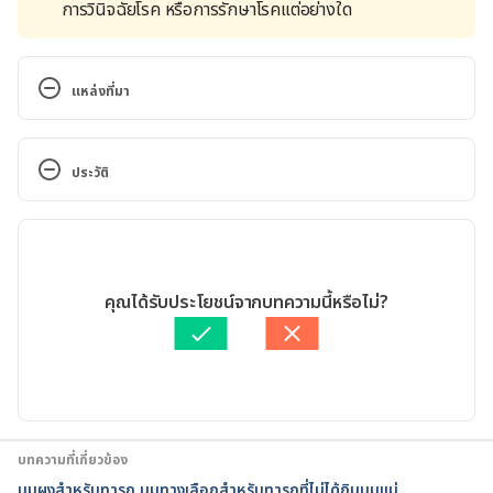
การวินิจฉัยโรค หรือการรักษาโรคแต่อย่างใด
แหล่งที่มา
Drugs affecting milk supply during lactation. 
https://www.ncbi.nlm.nih.gov/pmc/articles/PMC58
ประวัติ
28930/#:~:text=controlled%20clinical%20trials.-,M
etoclopramide,infants%20have%20not%20been%2
เวอร์ชันปัจจุบัน
0reported. Accessed December 6, 2022
02/02/2023
Galactogogues: medications that induce lactation, 
เขียนโดย 
ทัตพร อิสสรโชติ
คุณได้รับประโยชน์จากบทความนี้หรือไม่?
https://pubmed.ncbi.nlm.nih.gov/12192964/. 
ตรวจสอบข้อมูลทางการแพทย์โดย
แพทย์หญิงรัชตภา นาเวศภูติ
Accessed December 6, 2022
กร
อัปเดตโดย: 
Duangkamon Junnet
Domperidone for improving breast milk supply 
fact sheet. 
https://www.childrens.health.qld.gov.au/medicines-
บทความที่เกี่ยวข้อง
fact-sheet-domperidone-for-improving-breast-
นมผงสำหรับทารก นมทางเลือกสำหรับทารกที่ไม่ได้กินนมแม่