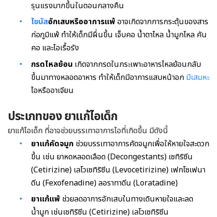
รุนแรงมากขึ้นในตอนกลางคืน
ไซนัส
อักเสบหรืออาการแพ้
อาจเกิดจากการกระตุ้นของสาร
ก่อภูมิแพ้ ทำให้เด็กมีผื่นขึ้น เจ็บคอ น้ำตาไหล น้ำมูกไหล คัน
คอ และไอเรื้อรัง
กรดไหลย้อน
เกิดจากกรดในกระเพาะอาหารไหลย้อนกลับ
ขึ้นมาทางหลอดอาหาร ทำให้เด็กมีอาการแสบหน้าอก
มีเสมหะ
ไอหรืออาเจียน
ประเภทของ ยาแก้ไอเด็ก
ยาแก้ไอเด็ก ที่อาจช่วยบรรเทาอาการไอที่เกิดขึ้น มีดังนี้
ยาแก้คัดจมูก
ช่วยบรรเทาอาการคัดจมูกเพื่อให้หายใจสะดวก
ขึ้น เช่น ยาหดหลอดเลือด (Decongestants) เซทิริซีน
(Cetirizine) เลโวเซทิริซีน (Levocetirizine) เฟกโซเฟนา
ดีน (Fexofenadine) ลอราทาดีน (Loratadine)
ยาแก้แพ้
ช่วยลดอาการอักเสบในทางเดินหายใจและลด
น้ำมูก เช่นเซทิริซีน (Cetirizine) เลโวเซทิริซีน