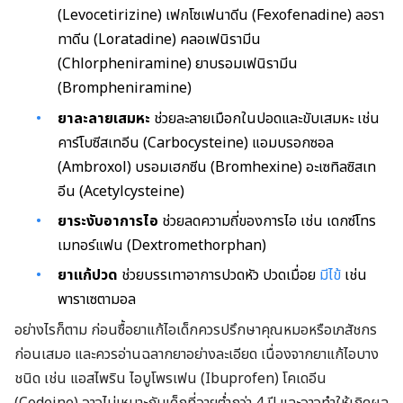
(Levocetirizine) เฟกโซเฟนาดีน (Fexofenadine) ลอรา
ทาดีน (Loratadine)
คลอเฟนิรามีน
(Chlorpheniramine) ยาบรอมเฟนิรามีน
(Brompheniramine)
ยาละลายเสมหะ
ช่วยละลายเมือกในปอดและขับเสมหะ เช่น
คาร์โบซีสเทอีน (Carbocysteine) แอมบรอกซอล
(Ambroxol) บรอมเฮกซีน (Bromhexine) อะเซทิลซิสเท
อีน (Acetylcysteine)
ยาระงับอาการไอ
ช่วยลดความถี่ของการไอ เช่น เดกซ์โทร
เมทอร์แฟน (Dextromethorphan)
ยาแก้ปวด
ช่วยบรรเทาอาการปวดหัว ปวดเมื่อย
มีไข้
เช่น
พาราเซตามอล
อย่างไรก็ตาม ก่อนซื้อยาแก้ไอเด็กควรปรึกษาคุณหมอหรือเภสัชกร
ก่อนเสมอ และควรอ่านฉลากยาอย่างละเอียด เนื่องจากยาแก้ไอบาง
ชนิด เช่น แอสไพริน ไอบูโพรเฟน (Ibuprofen) โคเดอีน
(Codeine) อาจไม่เหมาะกับเด็กที่อายุต่ำกว่า 4 ปี และอาจทำให้เกิดผล