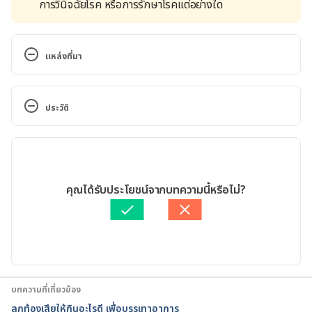
การวินิจฉัยโรค หรือการรักษาโรคแต่อย่างใด
แหล่งที่มา
Causes and Treatment of Coughs in Children. 
https://www.webmd.com/first-aid/coughs. 
ประวัติ
Accessed September 11, 2022
เวอร์ชันปัจจุบัน
Cough in Children. https://www.aaaai.org/Tools-
for-the-Public/Conditions-
29/10/2022
Library/Allergies/cough-in-children. Accessed 
เขียนโดย 
ทัตพร อิสสรโชติ
คุณได้รับประโยชน์จากบทความนี้หรือไม่?
September 11, 2022
ตรวจสอบข้อมูลทางการแพทย์โดย
แพทย์หญิงสุสิตา หวังจิรนิรัน
ดร์
อัปเดตโดย: 
Duangkamon Junnet
Cold and Cough Medicines. 
https://medlineplus.gov/coldandcoughmedicines.ht
ml. Accessed September 11, 2022
บทความที่เกี่ยวข้อง
Cold medicines for kids: What’s the risk?. 
ลูกท้องเสียให้กินอะไรดี เพื่อบรรเทาอาการ