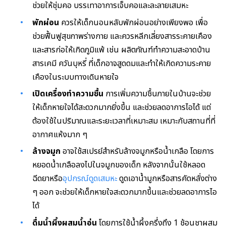
ช่วยให้ชุ่มคอ บรรเทาอาการเจ็บคอและละลายเสมหะ
พักผ่อน
ควรให้เด็กนอนหลับพักผ่อนอย่างเพียงพอ เพื่อ
ช่วยฟื้นฟูสุขภาพร่างกาย และควรหลีกเลี่ยงสารระคายเคือง
และสารก่อให้เกิดภูมิแพ้ เช่น ผลิตภัณฑ์ทำความสะอาดบ้าน
สารเคมี ควันบุหรี่ ที่เด็กอาจสูดดมและทำให้เกิดความระคาย
เคืองในระบบทางเดินหายใจ
เปิดเครื่องทำความชื้น
การเพิ่มความชื้นภายในบ้านจะช่วย
ให้เด็กหายใจได้สะดวกมากยิ่งขึ้น และช่วยลดอาการไอได้
แต่
ต้องใช้ในปริมาณและระยะเวลาที่เหมาะสม เหมาะกับสถานที่ที่
อากาศแห้งมาก ๆ
ล้างจมูก
อาจใช้สเปรย์สำหรับล้างจมูกหรือน้ำเกลือ โดยการ
หยอดน้ำเกลือลงไปในจมูกของเด็ก หลังจากนั้นใช้หลอด
ฉีดยาหรือ
อุปกรณ์ดูดเสมหะ
ดูดเอาน้ำมูกหรือสารคัดหลั่งต่าง
ๆ ออก จะช่วยให้เด็กหายใจสะดวกมากขึ้นและช่วยลดอาการไอ
ได้
ดื่มน้ำผึ้งผสมน้ำอุ่น
โดยการใช้น้ำผึ้งครึ่งถึง 1 ช้อนชาผสม