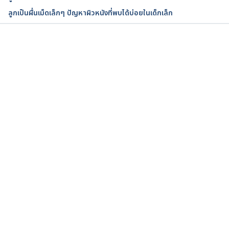
https://www.mayoclinic.org/healthy-
ลูกเป็นผื่นเม็ดเล็กๆ ปัญหาผิวหนังที่พบได้บ่อยในเด็กเล็ก
lifestyle/childrens-health/in-depth/cold-
medicines/art-20047855. Accessed September 11, 
2022
กำลังโหลด...
Cough and cold medicines – children. 
https://www.healthnavigator.org.nz/medicines/c/co
ugh-cold-medicines-children/. Accessed September 
11, 2022