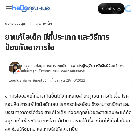
พ่อแม่เลี้ยงลูก
สุขภาพเด็ก
ยาแก้ไอเด็ก มีกี่ประเภท และวิธีการ
ป้องกันอาการไอ
ตรวจสอบข้อมูลทางการแพทย์โดย
แพทย์หญิงสุสิตา หวังจิรนิรันดร์
·
พ่อ
แม่เลี้ยงลูก
·
โรงพยาบาลมหาวิทยาลัยนเรศวร
เขียนโดย
ทัตพร อิสสรโชติ
·
แก้ไขล่าสุด 29/10/2022
อาการไอของเด็กอาจเกิดขึ้นได้จากหลายสาเหตุ เช่น การติดเชื้อ โรค
หอบหืด การแพ้ ไซนัสอักเสบ โรคกรดไหลย้อน ซึ่งสามารถรักษาและ
บรรเทาอาการได้ด้วย ยาแก้ไอเด็ก ที่ออกฤทธิ์ช่วยละลายเสมหะ แก้คัด
จมูก แก้แพ้ ระงับอาการไอ แก้ปวด และลดไข้ ซึ่งจะช่วยให้เด็กไอน้อย
ลง ช่วยให้ชุ่มคอ และหายใจได้สะดวกขึ้น