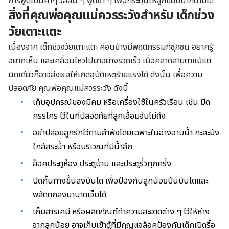
การพูดเป็นคำๆ วลีสั้น ๆ พูดช้า ๆ เพื่อกระตุ้นให้ลูกขยับปากตามได้
สิ่งที่คุณพ่อคุณแม่ควรระวังสำหรับ เด็กช่วง
วัยเตาะแตะ
เนื่องจาก เด็กช่วงวัยเตาะแตะ ค่อนข้างมีพฤติกรรมที่ซุกซน อยากรู้
อยากเห็น และเคลื่อนไหวไปมาอย่างรวดเร็ว เมื่อคลาดสายตาแม้แต่
นิดเดียวก็อาจส่งผลให้เกิดอุบัติเหตุร้ายแรงได้ ดังนั้น เพื่อความ
ปลอดภัย คุณพ่อคุณแม่ควรระวัง ดังนี้
เก็บอุปกรณ์ของมีคม หรือเครื่องใช้ในครัวเรือน เช่น มีด
กรรไกร ไว้ในที่ปลอดภัยที่ลูกเอื้อมจับไม่ถึง
อย่าปล่อยลูกรักไว้ตามลำพังโดยเฉพาะในอ่างอาบน้ำ กะละมัง
ใกล้สระน้ำ หรือบริเวณที่มีน้ำลึก
ล็อคประตูห้อง ประตูบ้าน และประตูรั้วทุกครั้ง
ปิดกั้นทางขึ้นลงบันได เพื่อป้องกันลูกน้อยปีนบันไดและ
พลัดตกลงมาบาดเจ็บได้
เก็บสารเคมี หรือผลิตภัณฑ์ทำความสะอาดต่าง ๆ ไว้ให้ห่าง
จากลูกน้อย
อาจเก็บเข้าตู้ที่มีกุญแจล็อคป้องกันเด็กเปิดรื้อ