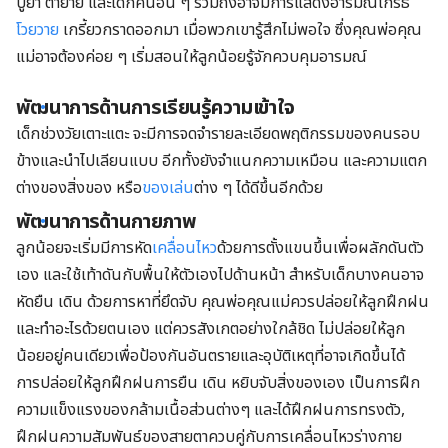
ปู่ย่า ตายาย และเด็กคนอื่น ๆ รวมถึงอาจมีการแสดงอารมณ์โกรธ
โวยวาย
เกรี้ยวกราดออกมา เมื่อพวกเขารู้สึกไม่พอใจ ซึ่งคุณพ่อคุณ
แม่อาจต้องค่อย ๆ เริ่มสอนให้ลูกน้อยรู้จักควบคุมอารมณ์
พัฒนาการด้านการเรียนรู้ความเข้าใจ
เด็กช่วงวัยเตาะแตะ จะมีการจดจำรายละเอียดพฤติกรรมของคนรอบ
ข้างและนำไปเลียนแบบ อีกทั้งยังจำแนกความเหมือน และความแตก
ต่างของสิ่งของ หรือ
ของเล่น
ต่าง ๆ ได้ดีขึ้นอีกด้วย
พัฒนาการด้านกายภาพ
ลูกน้อยจะเริ่มมีการหัด
เคลื่อนไหว
ด้วยการตั้งแขนขึ้นเพื่อผลักดันตัว
เอง และใช้เท้าดันกับพื้นให้ตัวเองไปด้านหน้า สำหรับเด็กบางคนอาจ
หัดยืน เดิน ด้วยการหาที่ยึดจับ คุณพ่อคุณแม่ควรปล่อยให้ลูกฝึกฝน
และทำอะไรด้วยตนเอง แต่ควรสังเกตอย่างใกล้ชิด ไม่ปล่อยให้ลูก
น้อยอยู่คนเดียวเพื่อป้องกันอันตรายและอุบัติเหตุที่อาจเกิดขึ้นได้
การปล่อยให้ลูกฝึกฝนการยืน เดิน หยิบจับสิ่งของเอง เป็นการฝึก
ความแข็งแรงของกล้ามเนื้อส่วนต่างๆ และได้ฝึกฝนการทรงตัว,
ฝึกฝนความสัมพันธ์ของสายตาควบคู่กับการเคลื่อนไหวร่างกาย