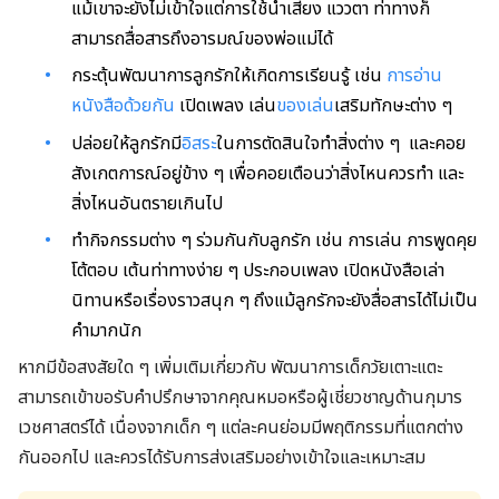
แม้เขาจะยังไม่เข้าใจแต่การใช้น้ำเสียง แววตา ท่าทางก็
สามารถสื่อสารถึงอารมณ์ของพ่อแม่ได้
กระตุ้นพัฒนาการลูกรักให้เกิดการเรียนรู้ เช่น
การอ่าน
หนังสือ
ด้วยกัน
เปิดเพลง เล่น
ของเล่น
เสริมทักษะต่าง ๆ
ปล่อยให้ลูกรักมี
อิสระ
ในการตัดสินใจทำสิ่งต่าง ๆ และคอย
สังเกตการณ์อยู่ข้าง ๆ เพื่อคอยเตือนว่าสิ่งไหนควรทำ และ
สิ่งไหนอันตรายเกินไป
ทำกิจกรรมต่าง ๆ ร่วมกันกับลูกรัก เช่น การเล่น การพูดคุย
โต้ตอบ
เต้นท่าทางง่าย ๆ ประกอบเพลง เปิดหนังสือเล่า
นิทานหรือเรื่องราวสนุก ๆ
ถึงแม้ลูกรักจะยังสื่อสารได้ไม่เป็น
คำมากนัก
หากมีข้อสงสัยใด ๆ เพิ่มเติมเกี่ยวกับ พัฒนาการเด็กวัยเตาะแตะ
สามารถเข้าขอรับคำปรึกษาจากคุณหมอหรือผู้เชี่ยวชาญด้านกุมาร
เวชศาสตร์ได้ เนื่องจากเด็ก ๆ แต่ละคนย่อมมีพฤติกรรมที่แตกต่าง
กันออกไป และควรได้รับการส่งเสริมอย่างเข้าใจและเหมาะสม