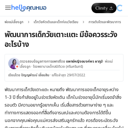
พ่อแม่เลี้ยงลูก
เด็กวัยหัดเดินและเด็กก่อนวัยเรียน
การเติบโตและพัฒนาการ
พัฒนาการเด็กวัยเตาะแตะ มีข้อควรระวัง
อะไรบ้าง
ตรวจสอบข้อมูลทางการแพทย์โดย
แพทย์หญิงอนงค์พร ผาภูมิ
·
พ่อแม่
เลี้ยงลูก
·
โรงพยาบาลเด็กสมิติเวช (ศรีนครินทร์)
เขียนโดย
ปัญญพัฒน์ เอี่ยมสิน
·
แก้ไขล่าสุด 29/07/2022
พัฒนาการเด็กวัยเตาะแตะ หมายถึง พัฒนาการของเด็กอายุระหว่าง
1-3 ปี ซึ่งกำลังอยู่ในช่วงวัยหัดเดิน เด็กในช่วงอายุนี้มักเริ่มจดจำสิ่ง
รอบตัว มีความอยากรู้อยากเห็น เริ่มสื่อสารด้วยภาษาง่าย ๆ และ
ท่าทางการแสดงออกที่สื่อถึงอารมณ์และความต้องการได้ดีขึ้น
นอกจากคุณพ่อคุณแม่ควรส่งเสริมลูกรักแล้ว ควรต้องระมัดระวัง