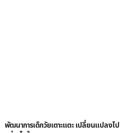
พัฒนาการเด็กวัยเตาะแตะ เปลี่ยนแปลงไป