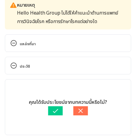
หมายเหตุ
Hello Health Group ไม่ได้ให้คำแนะนำด้านการแพทย์
การวินิจฉัยโรค หรือการรักษาโรคแต่อย่างใด
แหล่งที่มา
Your Child at 2: Milestones. 
https://www.webmd.com/parenting/guide/child-at-
ประวัติ
2-milestones#1. Accessed June 8, 2022.
เวอร์ชันปัจจุบัน
Your Child’s Development: 1.5 Years (18 Months). 
https://kidshealth.org/en/parents/development-
29/07/2022
18mos.html. Accessed June 8, 2022.
เขียนโดย 
ปัญญพัฒน์ เอี่ยมสิน
คุณได้รับประโยชน์จากบทความนี้หรือไม่?
ตรวจสอบข้อมูลทางการแพทย์โดย
แพทย์หญิงอนงค์พร ผาภูมิ
Toddlers (1-2 years of age). 
อัปเดตโดย: 
Duangkamon Junnet
https://www.cdc.gov/ncbddd/childdevelopment/pos
itiveparenting/toddlers.html. Accessed June 8, 
2022.