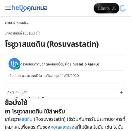
ยาและอาหารเสริม
บทความที่มีผู้สนับสนุน
โรซูวาสแตติน (Rosuvastatin)
ตรวจสอบความถูกต้องของข้อมูลโดย
ทีม Hello คุณหมอ
เขียนโดย
พลอย วงษ์วิไล
·
แก้ไขล่าสุด 11/05/2020
ดัชนี:
ข้อบ่งใช้
ข้อควรระวังและคำเตือน
ข้อบ่งใช้
ผลข้างเคียง
ยา โรซูวาสแตติน ใช้สำหรับ
ปฏิกิริยาของยา
ขนาดยา
ยาโรซูวา
สแตติน
(Rosuvastatin) ใช้ร่วมกับการรับประทานอาหารที่
เหมาะสมเพื่อลดระดับของ
คอเลสเตอรอล
ที่ไม่ดีและไขมัน เช่น ไขมัน