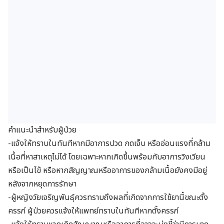
คำแนะนำสำหรับผู้ป่วย
-แจ้งให้ทราบในทันทีหากมีอาการปวด กดเจ็บ หรืออ่อนแรงที่กล้าม
เนื้อที่หาสาเหตุไม่ได้ โดยเฉพาะหากเกิดขึ้นพร้อมกับอาการวิงเวียน
หรือเป็นไข้ หรือหากสัญญาณหรืออาการของกล้ามเนื้อยังคงมีอยู่
หลังจากหยุดการรักษา
-ผู้หญิงวัยเจริญพันธุ์ควรทราบถึงผลที่เกิดจากการใช้ยานี้ขณะตั้ง
ครรภ์ ผู้ป่วยควรแจ้งให้แพทย์ทราบในทันทีหากตั้งครรภ์