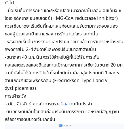
ทั่วไป
-เมื่อเริ่มต้นการรักษา และ/หรือเปลี่ยนมาจากยาในกลุ่มเอชเอ็มจี-ซี
โอเอ รีดัคเทส อินฮิบิเตอร์ (HMG-CoA reductase inhibitor)
ควรใช้ขนาดยาเริ่มต้นที่เหมาะสมก่อนและปรับตามการตอบสนอง
ของผู้ป่วยและเป้าหมายของการรักษาแต่ละรายเท่านั้น
-หลังจากเริ่มต้นการรักษาและปรับขนาดยาแล้ว ควรวิเคราะห์ค่าระดับ
ลิพิดภายใน 2-4 สัปดาห์และควรปรับขนาดยาตามนั้น
-ขนาดยา 40 มก. นั้นควรใช้สำหรับผู้ที่ไม่ได้รับค่าระดับ
คอเลสเตอรอลแอชดีแอลตามเป้าหมายจากการใช้ยาในขนาด 20 มก.
-ยานี้ยังไม่ได้รับการวิจัยในโรคไขมันในเลือดสูงประเภทที่ 1 และ 5
ตามเกณฑ์ของเฟรดริกสัน (Fredrickson Type I and V
dyslipidemias)
การเฝ้าระวัง
-อวัยวะสืบพันธุ์ ควรทำการตรวจ
ปัสสาวะ
เป็นประจำ
-ตับ วัดระดับเอ็นไซม์ตับก่อนเริ่มต้นการรักษา และหากมีสัญญาณ
หรืออาการตับบาดเจ็บเกิดขึ้น
โฆษณา