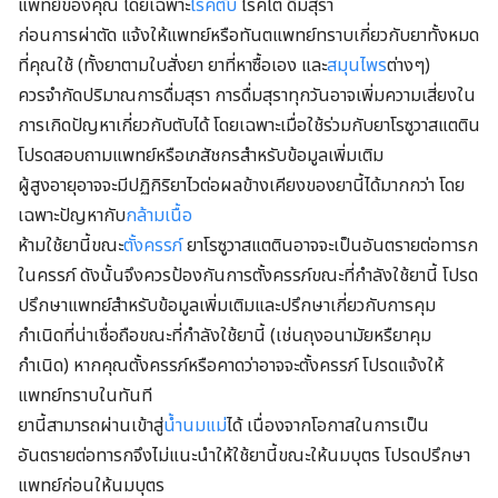
แพทย์ของคุณ โดยเฉพาะ
โรคตับ
โรคไต ดื่มสุรา
ก่อนการผ่าตัด แจ้งให้แพทย์หรือทันตแพทย์ทราบเกี่ยวกับยาทั้งหมด
ที่คุณใช้ (ทั้งยาตามใบสั่งยา ยาที่หาซื้อเอง และ
สมุนไพร
ต่างๆ)
ควรจำกัดปริมาณการดื่มสุรา การดื่มสุราทุกวันอาจเพิ่มความเสี่ยงใน
การเกิดปัญหาเกี่ยวกับตับได้ โดยเฉพาะเมื่อใช้ร่วมกับยาโรซูวาสแตติน
โปรดสอบถามแพทย์หรือเภสัชกรสำหรับข้อมูลเพิ่มเติม
ผู้สูงอายุอาจจะมีปฏิกิริยาไวต่อผลข้างเคียงของยานี้ได้มากกว่า โดย
เฉพาะปัญหากับ
กล้ามเนื้อ
ห้ามใช้ยานี้ขณะ
ตั้งครรภ์
ยาโรซูวาสแตตินอาจจะเป็นอันตรายต่อทารก
ในครรภ์ ดังนั้นจึงควรป้องกันการตั้งครรภ์ขณะที่กำลังใช้ยานี้ โปรด
ปรึกษาแพทย์สำหรับข้อมูลเพิ่มเติมและปรึกษาเกี่ยวกับการคุม
กำเนิดที่น่าเชื่อถือขณะที่กำลังใช้ยานี้ (เช่นถุงอนามัยหรืยาคุม
กำเนิด) หากคุณตั้งครรภ์หรือคาดว่าอาจจะตั้งครรภ์ โปรดแจ้งให้
แพทย์ทราบในทันที
ยานี้สามารถผ่านเข้าสู่
น้ำนมแม่
ได้ เนื่องจากโอกาสในการเป็น
อันตรายต่อทารกจึงไม่แนะนำให้ใช้ยานี้ขณะให้นมบุตร โปรดปรึกษา
แพทย์ก่อนให้นมบุตร