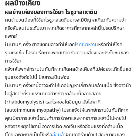
ผลข้างเคียง
ผลข้างเคียงของการใช้ยา โรซูวาสแตติน
คนจำนวนน้อยที่ใช้ยาโรซูวาสแตตินอาจจะมีปัญหาเกี่ยวกับความจำ
หรือสับสนในระดับเบา หากเกิดอาการที่หายากเหล่านี้โปรดปรึกษา
แพทย์
ในนานๆ ครั้ง ยาสแตตินอาจทำให้เกิด
โรคเบาหวาน
หรือทำให้โรค
รุนแรงขึ้น โปรดปรึกษาแพทย์เกี่ยวกับความเสี่ยงและประโยชน์ของ
การใช้ยา
แจ้งให้แพทย์ทราบในทันทีหากเกิดผลข้างเคียงที่ไม่ค่อยจะเกิดขึ้นแต่
รุนแรงดังต่อไปนี้ ปัสสาวะเป็นฟอง
ในนานๆ ครั้งยานี้อาจจะทำให้เกิดปัญหาเกี่ยวกับกล้ามเนื้อ ซึ่งอาจนำ
ไปสู่สภาวะที่รุนแรงมากอย่างภาวะกล้ามเนื้อลายสลาย
(rhabdomyolysis) และโรคออโตอิมมูน มัยโอพาที
(autoimmune myopathy) โปรดแจ้งให้แพทย์ทราบในทันทีหาก
คุณมีอาการเหล่านี้ขณะทำการรักษาและหากอาการเหล่านี้ไม่หายไป
หลังจากหยุดใช้ยานี้ อาการปวด กดเจ็บ หรืออ่อนแรงที่กล้ามเนื้อ
(โดยเฉพาะหากเป็นไข้หรือ
อ่อนล้า
ผิดปกติร่วมด้วย) สัญญาณของ