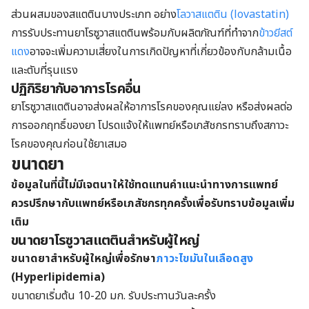
ส่วนผสมของสแตตินบางประเภท อย่าง
โลวาสแตติน (lovastatin)
การรับประทานยาโรซูวาสแตตินพร้อมกับผลิตภัณฑ์ที่ทำจาก
ข้าวยีสต์
แดง
อาจจะเพิ่มความเสี่ยงในการเกิดปัญหาที่เกี่ยวข้องกับกล้ามเนื้อ
และตับที่รุนแรง
ปฏิกิริยากับอาการโรคอื่น
ยาโรซูวาสแตตินอาจส่งผลให้อาการโรคของคุณแย่ลง หรือส่งผลต่อ
การออกฤทธิ์ของยา โปรดแจ้งให้แพทย์หรือเภสัชกรทราบถึงสภาวะ
โรคของคุณก่อนใช้ยาเสมอ
ขนาดยา
ข้อมูลในที่นี้ไม่มีเจตนาให้ใช้ทดแทนคำแนะนำทางการแพทย์
ควรปรึกษากับแพทย์หรือเภสัชกรทุกครั้งเพื่อรับทราบข้อมูลเพิ่ม
เติม
ขนาดยาโรซูวาสแตตินสำหรับผู้ใหญ่
ขนาดยาสำหรับผู้ใหญ่เพื่อรักษา
ภาวะไขมันในเลือดสูง
(
Hyperlipidemia)
ขนาดยาเริ่มต้น 10-20 มก. รับประทานวันละครั้ง