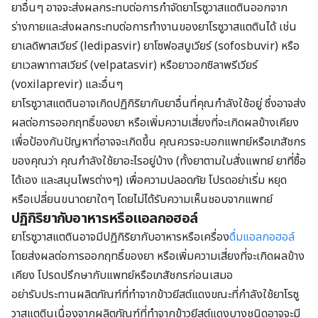
ยาอื่นๆ อาจจะส่งผลกระทบต่อการกำจัดยาโรซูวาสแตตินออกจาก
ร่างกายและส่งผลกระทบต่อการทำงานของยาโรซูวาสแตตินได้ เช่น
ยาเลดิพาสเวียร์ (ledipasvir) ยาโซฟอสบูเวียร์ (sofosbuvir) หรือ
ยาเวลพาทาสเวียร์ (velpatasvir) หรือยาวอกซิลาพรีเวียร์
(voxilaprevir) และอื่นๆ
ยาโรซูวาสแตตินอาจเกิดปฏิกิริยากับยาอื่นที่คุณกำลังใช้อยู่ ซึ่งอาจส่ง
ผลต่อการออกฤทธิ์ของยา หรือเพิ่มความเสี่ยงที่จะเกิดผลข้างเคียง
เพื่อป้องกันปัญหาที่อาจจะเกิดขึ้น คุณควรจะบอกแพทย์หรือเภสัชกร
ของคุณว่า คุณกำลังใช้ยาอะไรอยู่บ้าง (ทั้งยาตามใบสั่งแพทย์ ยาที่ซื้อ
ได้เอง และสมุนไพรต่างๆ) เพื่อความปลอดภัย โปรดอย่าเริ่ม หยุด
หรือเปลี่ยนขนาดยาใดๆ โดยไม่ได้รับความเห็นชอบจากแพทย์
ปฏิกิริยากับอาหารหรือแอลกอฮอล์
ยาโรซูวาสแตตินอาจมีปฏิกิริยากับอาหารหรือเครื่อง
ดื่มแอลกอฮอล์
โดยส่งผลต่อการออกฤทธิ์ของยา หรือเพิ่มความเสี่ยงที่จะเกิดผลข้าง
เคียง โปรดปรึกษากับแพทย์หรือเภสัชกรก่อนเสมอ
อย่ารับประทานผลิตภัณฑ์ที่ทำจากข้าวยีสต์แดงขณะที่กำลังใช้ยาโรซู
วาสแตตินเนื่องจากผลิตภัณฑ์ที่ทำจากข้าวยีสต์แดงบางชนิดอาจจะมี