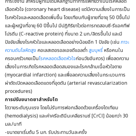
การใช้งาน สำหรับผู้ที่ไม่ได้มีหลักฐานทาการแพทย์ว่าเป็นโรคหลอด
เลือดหัวใจ (coronary heart disease) แต่มีความเสี่ยงในการเป็น
โรคหัวใจและหลอดเลือดเพิ่มขึ้น โดยเทียบกับผู้ชายที่อายุ 50 ปีขึ้นไป
และผู้หญิงที่อายุ 60 ปีขึ้นไป มีปฏิกิริยาไวต่อการทดสอบซี-รีแอคทีฟ
โปรตีน (C-reactive protein) ที่ขนาด 2 มก./ลิตรขึ้นไป และมี
ปัจจัยเสี่ยงโรคหัวใจและหลอดเลือดอย่างน้อยอีก 1 ปัจจัย (เช่น
ภาวะ
ความดันโลหิตสูง
คอเลสเตอรอลเอชดีแอลต่ำ
สูบบุหรี่
หรือคนใน
ครอบครัวเคยเป็น
โรคหลอดเลือดหัวใจ
ก่อนวัยอันควร) เพื่อลดความ
เสี่ยงในการเกิดโรคหลอดเลือดสมองและโรคกล้ามเนื้อหัวใจตาย
(myocardial infarction) และเพื่อลดความเสี่ยงในกระบวนการ
ผ่าตัดเปิดหลอดเลือดแดงที่อุดตัน (arterial revascularization
procedures)
การปรับขนาดยาสำหรับไต
ไตวายระดับรุนแรง โดยไม่รับการฟอกเลือดด้วยเครื่องไตเทียม
(hemodialysis) และค่าครีอะตินีนเคลียรานซ์ [CrCl] น้อยกว่า 30
มล./นาที
-ขนาดยาเริ่มต้น 5 มก. รับประทานวันละครั้ง