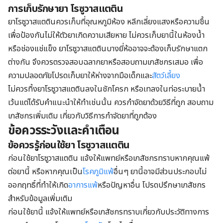
การเก็บรักษายา โรซูวาสแตติน
ยาโรซูวาสแตตินควรเก็บที่อุณหภูมิห้อง หลีกเลี่ยงแสงหรือความชื้น
เพื่อป้องกันไม่ให้ตัวยาเกิดความเสียหาย ไม่ควรเก็บยานี้ในห้องน้ำ
หรือช่องแช่แข็ง ยาโรซูวาสแตตินบางยี่ห้ออาจจะต้องเก็บรักษาแตก
ต่างกัน จึงควรตรวจสอบฉลากยาหรือสอบถามเภสัชกรเสมอ เพื่อ
ความปลอดภัยโปรดเก็บยาให้ห่างจากมือเด็กและ
สัตว์เลี้ยง
ไม่ควรทิ้งยาโรซูวาสแตตินลงในชักโครก หรือเทลงในท่อระบายน้ำ
เว้นแต่ได้รับคำแนะนำให้ทำเช่นนั้น ควรกำจัดยาด้วยวิธีที่ถูก สอบถาม
เภสัชกรเพิ่มเติม เกี่ยวกับวิธีการกำจัดยาที่ถูกต้อง
ข้อควรระวังและคำเตือน
ข้อควรรู้ก่อนใช้ยา โรซูวาสแตติน
ก่อนใช้ยาโรซูวาสแตติน แจ้งให้แพทย์หรือเภสัชกรทราบหากคุณแพ้
ต่อยานี้ หรือหากคุณเป็น
โรคภูมิแพ้
อื่นๆ ยานี้อาจมีส่วนประกอบไม่
ออกฤทธิ์ที่ทำให้เกิด
อาการแพ้
หรือปัญหาอื่น โปรดปรึกษาเภสัชกร
สำหรับข้อมูลเพิ่มเติม
ก่อนใช้ยานี้ แจ้งให้แพทย์หรือเภสัชกรทราบเกี่ยวกับประวัติทางการ