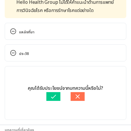
Hello Health Group ไม่ได้ให้คำแนะนำด้านการแพทย์
การวินิจฉัยโรค หรือการรักษาโรคแต่อย่างใด
แหล่งที่มา
Rosuvastatin CALCIUM. 
https://www.webmd.com/drugs/2/drug-
ประวัติ
76701/rosuvastatin-oral/details. Accessed April 18, 
2018.
เวอร์ชันปัจจุบัน
Rosuvastatin Dosage. 
11/05/2020
https://www.drugs.com/dosage/rosuvastatin.html. 
เขียนโดย 
พลอย วงษ์วิไล
คุณได้รับประโยชน์จากบทความนี้หรือไม่?
Accessed April 18, 2018.
ตรวจสอบความถูกต้องของข้อมูลโดย
ทีม Hello คุณหมอ
อัปเดตโดย: 
Nattrakamol Chotevichean
Rosuvastatin. 
https://medlineplus.gov/druginfo/meds/a603033.h
tml. Accessed November 25, 2019
บทความที่เกี่ยวข้อง