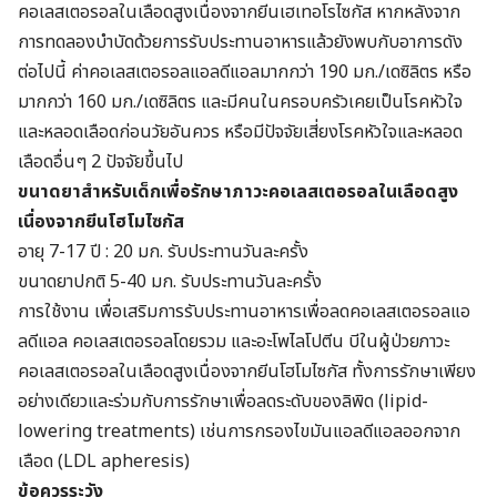
คอเลสเตอรอลในเลือดสูงเนื่องจากยีนเฮเทอโรไซกัส หากหลังจาก
การทดลองบำบัดด้วยการรับประทานอาหารแล้วยังพบกับอาการดัง
ต่อไปนี้ ค่าคอเลสเตอรอลแอลดีแอลมากกว่า 190 มก./เดซิลิตร หรือ
มากกว่า 160 มก./เดซิลิตร และมีคนในครอบครัวเคยเป็นโรคหัวใจ
และหลอดเลือดก่อนวัยอันควร หรือมีปัจจัยเสี่ยงโรคหัวใจและหลอด
เลือดอื่นๆ 2 ปัจจัยขึ้นไป
ขนาดยาสำหรับเด็กเพื่อรักษาภาวะคอเลสเตอรอลในเลือดสูง
เนื่องจากยีนโฮโมไซกัส
อายุ 7-17 ปี : 20 มก. รับประทานวันละครั้ง
ขนาดยาปกติ 5-40 มก. รับประทานวันละครั้ง
การใช้งาน เพื่อเสริมการรับประทานอาหารเพื่อลดคอเลสเตอรอลแอ
ลดีแอล คอเลสเตอรอลโดยรวม และอะโพไลโปตีน บีในผู้ป่วยภาวะ
คอเลสเตอรอลในเลือดสูงเนื่องจากยีนโฮโมไซกัส ทั้งการรักษาเพียง
อย่างเดียวและร่วมกับการรักษาเพื่อลดระดับของลิพิด (lipid-
lowering treatments) เช่นการกรองไขมันแอลดีแอลออกจาก
เลือด (LDL apheresis)
ข้อควรระวัง