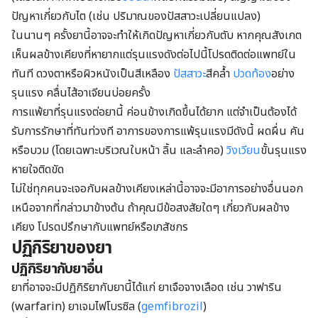
ปัญหาเกี่ยวกับไต (เช่น ปริมาณของปัสสาวะเปลี่ยนแปลง)
ในนานๆ ครั้งยานี้อาจจะทำให้เกิดปัญหาเกี่ยวกับตับ หากคุณสังเกต
เห็นผลข้างเคียงที่หายากแต่รุนแรงดังต่อไปนี้โปรดติดต่อแพทย์ใน
ทันที ดวงตาหรือผิวหนังเป็นสีเหลือง
ปัสสาวะ
สีคล้ำ
ปวดท้อง
อย่าง
รุนแรง คลื่นไส้อาเจียนบ่อยครั้ง
การแพ้ยาที่รุนแรงต่อยานี้ ค่อนข้างเกิดขึ้นได้ยาก แต่จำเป็นต้องได้
รับการรักษาที่ทันท่วงที อาการของการแพ้รุนแรงมีดังนี้ ผดผื่น คัน
หรือบวม (โดยเฉพาะบริเวณใบหน้า ลิ้น และลำคอ)
วิงเวียน
ขั้นรุนแรง
หายใจติดขัด
ไม่ใช่ทุกคนจะเจอกับผลข้างเคียงเหล่านี้อาจจะมีอาการอย่างอื่นนอก
เหนือจากที่กล่าวมาข้างต้น ถ้าคุณมีข้อสงสัยใดๆ เกี่ยวกับผลข้าง
เคียง โปรดปรึกษากับแพทย์หรือเภสัชกร
ปฏิกิริยาของยา
ปฏิกิริยากับยาอื่น
ยาที่อาจจะมีปฏิกิริยากับยานี้ได้แก่ ยาเจือจางเลือด เช่น วาฟาริน
(warfarin) ยาเจมไฟโบรซิล (
gemfibrozil
)