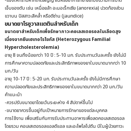
-แจ้งให้ทราบหากเกิดสัญญาณหรืออาการที่อาจจะบ่งชี้ว่ามีการบาด
เจ็บของตับ เช่น เหนื่อยล้า อะนอเร็กเซีย (anorexia) ปวดท้องส่วน
ขวาบน ปัสสาวะสีคล้ำ หรือดีซ่าน (jaundice)
ขนาดยาโรซูวาสแตตินสำหรับเด็ก
ขนาดยาสำหรับเด็กเพื่อรักษาภาวะคอเลสเตอรอลในเลือดสูง
เนื่องจากยีนเฮเทอโรไซกัส (
Heterozygous Familial
Hypercholesterolemia)
อายุ 8 จนถึงน้อยกว่า 10 ปี : 5-10 มก. รับประทานวันละครั้ง ยังไม่มี
การศึกษาความปลอดภัยและประสิทธิภาพของยาในขนาดมากกว่า 10
มก./วัน
อายุ 10-17 ปี : 5-20 มก. รับประทานวันละครั้ง ยังไม่มีการศึกษา
ความปลอดภัยและประสิทธิภาพของยาในขนาดมากกว่า 20 มก./วัน
คำแนะนำ
-ควรปรับขนาดยาโดยเว้นระยะห่าง 4 สัปดาห์ขึ้นไป
-ขนาดยาควรขึ้นอยู่กับเป้าหมายการรักษาของแต่ละบุคคล
การใช้งาน เพื่อเสริมกับการรับประทานอาหารเพื่อลดคอเลสเตอรอล
โดยรวม คอเลสเตอรอลแอลดีแอล และอะโพไลโปตีน บีในผู้ป่วยภาวะ