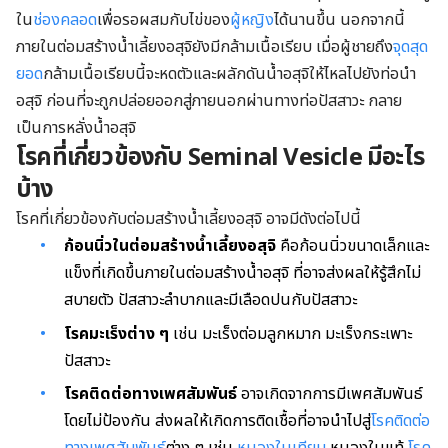
ใน
ช่องคลอด
เพื่อรอผสมกับไข่ของ
ผู้หญิง
ได้นานขึ้น นอกจากนี้
ภายในต่อมสร้างน้ำเลี้ยงอสุจิยังมีกล้ามเนื้อเรียบ เมื่อผู้ชายถึง
จุดสุด
ยอด
กล้ามเนื้อเรียบนี้จะหดตัวและผลักดันน้ำอสุจิให้ไหลไปยังท่อนำ
อสุจิ ก่อนที่จะถูกปล่อยออกสู่ภายนอกผ่านทางท่อปัสสาวะ กลาย
เป็นการหลั่งน้ำอสุจิ
โรคที่เกี่ยวข้องกับ Seminal
V
esicle มีอะไร
บ้าง
โรคที่เกี่ยวข้องกับต่อมสร้างน้ำเลี้ยงอสุจิ อาจมีดังต่อไปนี้
ก้อนนิ่วในต่อมสร้างน้ำเลี้ยงอสุจิ
คือก้อนนิ่วขนาดเล็กและ
แข็งที่เกิดขึ้นภายในต่อมสร้างน้ำอสุจิ ที่อาจส่งผลให้รู้สึกไม่
สบายตัว ปัสสาวะลำบากและมีเลือดปนกับปัสสาวะ
โรคมะเร็งต่าง ๆ
เช่น มะเร็งต่อมลูกหมาก มะเร็งกระเพาะ
ปัสสาวะ
โรคติดต่อทางเพศสัมพันธ์
อาจเกิดจากการมีเพศสัมพันธ์
โดยไม่ป้องกัน ส่งผลให้เกิดการติดเชื้อที่อาจนำไปสู่
โรคติดต่อ