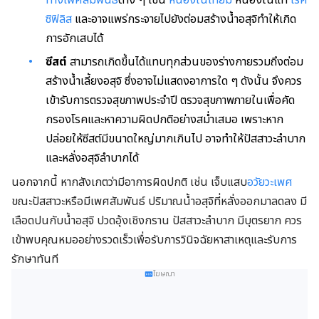
ทางเพศสัมพันธ์
ต่าง ๆ เช่น
หนองในเทียม
หนองในแท้
โรค
ซิฟิลิส
และอาจแพร่กระจายไปยังต่อมสร้างน้ำอสุจิทำให้เกิด
การอักเสบได้
ซีสต์
สามารถเกิดขึ้นได้แทบทุกส่วนของร่างกายรวมถึงต่อม
สร้างน้ำเลี้ยงอสุจิ ซึ่งอาจไม่แสดงอาการใด ๆ ดังนั้น จึงควร
เข้ารับการตรวจสุขภาพประจำปี ตรวจสุขภาพภายในเพื่อคัด
กรองโรคและหาความผิดปกติอย่างสม่ำเสมอ เพราะหาก
ปล่อยให้ซีสต์มีขนาดใหญ่มากเกินไป อาจทำให้ปัสสาวะลำบาก
และหลั่งอสุจิลำบากได้
นอกจากนี้ หากสังเกตว่ามีอาการผิดปกติ เช่น เจ็บแสบ
อวัยวะเพศ
ขณะปัสสาวะหรือมีเพศสัมพันธ์ ปริมาณน้ำอสุจิที่หลั่งออกมาลดลง มี
เลือดปนกับน้ำอสุจิ ปวดอุ้งเชิงกราน ปัสสาวะลำบาก มีบุตรยาก ควร
เข้าพบคุณหมออย่างรวดเร็วเพื่อรับการวินิจฉัยหาสาเหตุและรับการ
รักษาทันที
โฆษณา