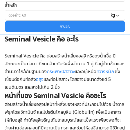
น้ำหนัก
kg
คำนวณ
Seminal
V
esicle คือ อะไร
Seminal Vesicle คือ ต่อมสร้างน้ำเลี้ยงอสุจิ หรือถุงน้ำเชื้อ มี
ลักษณะเป็นท่อยาวที่ขดคล้ายกับรังผึ้งจำนวน 1 คู่ ที่อยู่ด้านซ้ายและ
ด้านขวาใกล้กับฐานของ
กระเพาะปัสสาวะ
และอยู่เหนือ
ทวารหนัก
ซึ่ง
เชื่อมต่อกับท่อส่ง
อสุจิ
และท่อปัสสาวะ โดยอาจมีขนาดตั้งแต่ 5
เซนติเมตร และยาวไม่เกิน 2 นิ้ว
หน้าที่ของ Seminal
V
esicle คืออะไร
ต่อมสร้างน้ำเลี้ยงอสุจิมีหน้าที่หลั่งของเหลวที่ประกอบไปด้วย น้ำตาล
ฟรุกโตส วิตามินซี และโปรตีนโกลบูลิน (Globulin) เพื่อเป็นอาหาร
ให้กับอสุจิ ทำให้อสุจิเจริญเติบโตสมบูรณ์และแข็งแรงเพียงพอที่จะ
ว่ายผ่านช่องคลอดที่มีความเป็นกรด และช่วยให้อสุจิสามารถมีชีวิตอยู่