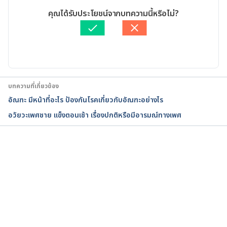
seminal-vesicle
.Accessed December 08, 2022
เขียนโดย 
ปัญญพัฒน์ เอี่ยมสิน
คุณได้รับประโยชน์จากบทความนี้หรือไม่?
ตรวจสอบข้อมูลทางการแพทย์โดย
แพทย์หญิงนันทิวดี มาเมือง
Function of seminal vesicles and their role on male 
อัปเดตโดย: 
Duangkamon Junnet
fertility.
https://pubmed.ncbi.nlm.nih.gov/11753468/
.Access
ed December 08, 2022
บทความที่เกี่ยวข้อง
The Male Reproductive System. 
อัณฑะ มีหน้าที่อะไร ป้องกันโรคเกี่ยวกับอัณฑะอย่างไร
https://www.webmd.com/sex-
อวัยวะเพศชาย แข็งตอนเช้า เรื่องปกติหรือมีอารมณ์ทางเพศ
relationships/guide/male-reproductive-
system
.Accessed December 08, 2022
MALE REPRODUCTIVE SYSTEM DISEASES
.
กำลังโหลด...
https://www.dmu.edu/medterms/male-
reproductive-system/male-reproductive-system-
diseases/
.Accessed December 08, 2022