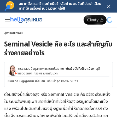
อยากตั้งครรภ์? คุมกำเนิด? หรือคำนวณวันที่ประจำเดือน
มา? ใช้ เครื่องคำนวณวันตกไข่!!
สุขภาพทางเพศ
Seminal Vesicle คือ อะไร และสำคัญกับ
ร่างกายอย่างไร
ตรวจสอบข้อมูลทางการแพทย์โดย
แพทย์หญิงนันทิวดี มาเมือง
·
สูติ
นรีเวชวิทยา
·
โรงพยาบาลสุขุมวิท
เขียนโดย
ปัญญพัฒน์ เอี่ยมสิน
·
แก้ไขล่าสุด 06/02/2023
ต่อมสร้างน้ำเลี้ยงอสุจิ หรือ Seminal Vesicle คือ อวัยวะส่วนหนึ่ง
ในระบบสืบพันธุ์เพศชายที่มีหน้าที่ช่วยให้อสุจิเจริญเติบโตและแข็ง
แรง พร้อมไปผสมกับไข่ของผู้หญิงเพื่อทำให้เกิดการตั้งครรภ์ ดัง
นั้น จึงควรดูแลรักษาสุขภาพเพื่อให้ต่อมสร้างน้ำเลี้ยงอสุจิสามารถ