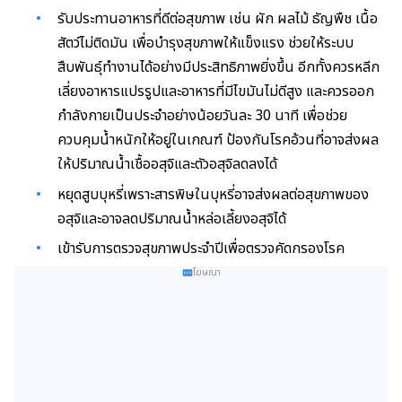
รับประทานอาหารที่ดีต่อสุขภาพ เช่น ผัก ผลไม้ ธัญพืช เนื้อ
สัตว์ไม่ติดมัน เพื่อบำรุงสุขภาพให้แข็งแรง ช่วยให้ระบบ
สืบพันธุ์ทำงานได้อย่างมีประสิทธิภาพยิ่งขึ้น อีกทั้งควรหลีก
เลี่ยงอาหารแปรรูปและอาหารที่มีไขมันไม่ดีสูง และควรออก
กำลังกายเป็นประจำอย่างน้อยวันละ 30 นาที เพื่อช่วย
ควบคุมน้ำหนักให้อยู่ในเกณฑ์ ป้องกันโรคอ้วนที่อาจส่งผล
ให้ปริมาณน้ำเชื้ออสุจิและตัวอสุจิลดลงได้
หยุดสูบบุหรี่เพราะสารพิษในบุหรี่อาจส่งผลต่อสุขภาพของ
อสุจิและอาจลดปริมาณน้ำหล่อเลี้ยงอสุจิได้
เข้ารับการตรวจสุขภาพประจำปีเพื่อตรวจคัดกรองโรค
โฆษณา