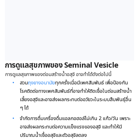
การดูแลสุขภาพของ Seminal
V
esicle
การดูแลสุขภาพของต่อมสร้างน้ำอสุจิ อาจทำได้ดังต่อไปนี้
สวม
ถุงยางอนามัย
ทุกครั้งเมื่อมีเพศสัมพันธ์ เพื่อป้องกัน
โรคติดต่อทางเพศสัมพันธ์ที่อาจทำให้ติดเชื้อในต่อมสร้างน้ำ
เลี้ยงอสุจิและอาจส่งผลกระทบต่ออวัยวะในระบบสืบพันธุ์อื่น
ๆ ได้
จำกัดการดื่มเครื่องดื่มแอลกอฮอล์ไม่เกิน 2 แก้ว/วัน เพราะ
อาจส่งผลกระทบต่อความแข็งแรงของอสุจิ และทำให้มี
ปริมาณน้ำเชื้ออสุจิและตัวอสุจิลดลง