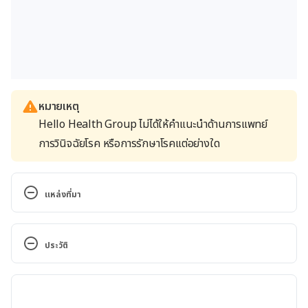
หมายเหตุ
Hello Health Group ไม่ได้ให้คำแนะนำด้านการแพทย์
การวินิจฉัยโรค หรือการรักษาโรคแต่อย่างใด
แหล่งที่มา
Seminal Vesicle: What to Know. 
https://www.webmd.com/men/seminal-vesicle-
ประวัติ
what-to-know
.Accessed December 08, 2022
เวอร์ชันปัจจุบัน
Seminal Vesicle.
https://my.clevelandclinic.org/health/body/22433-
06/02/2023