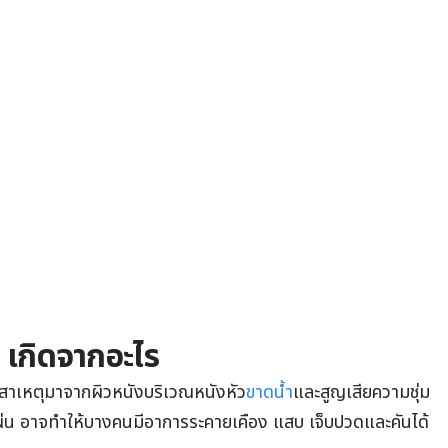
 เกิดจากอะไร
ีสาเหตุมาจากผิวหนังบริเวณหนังหัว
ขาดน้ำ
และสูญเสียความชุ่ม
่น อาจทำให้บางคนมีอาการระคายเคือง แสบ เจ็บปวดและคันได้