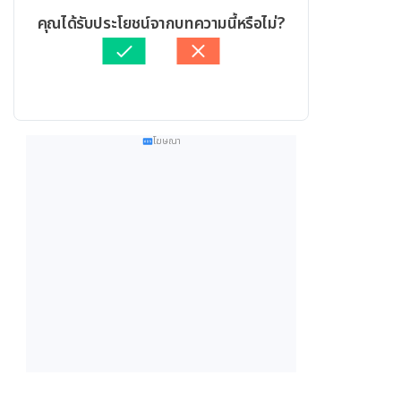
คุณได้รับประโยชน์จากบทความนี้หรือไม่?
โฆษณา