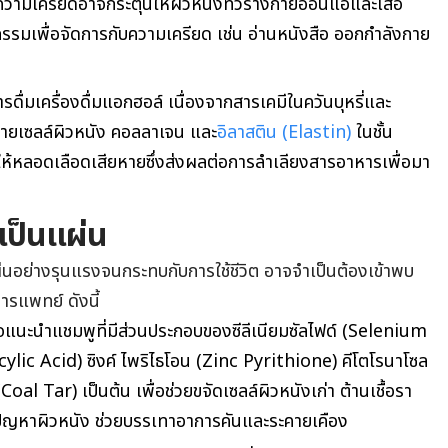
วามเครียดอาจกระตุ้นให้ผิวหนังทั่วร่างกายอ่อนแอและเสื่อ
รรมเพื่อจัดการกับความเครียด เช่น อ่านหนังสือ ออกกำลังกาย
ดื่มเครื่องดื่มแอกฮอล์ เนื่องจากสารเคมีในควันบุหรี่และ
ลายเซลล์ผิวหนัง คอลลาเจน และ
อิลาสติน (Elastin)
ในชั้น
ให้หลอดเลือดเสียหายซึ่งส่งผลต่อการลำเลียงสารอาหารเพื่อมา
 เป็นแผ่น
ผ่นอย่างรุนแรงจนกระทบกับการใช้ชีวิต อาจจำเป็นต้องเข้าพบ
ารแพทย์ ดังนี้
นะนำแชมพูที่มีส่วนประกอบของซีลีเนียมซัลไฟด์ (Selenium
cylic Acid) ซิงค์ ไพริไธโอน (Zinc Pyrithione) คีโตโรนาโซล
al Tar) เป็นต้น เพื่อช่วยขจัดเซลล์ผิวหนังเก่า ต้านเชื้อรา
เกิดปัญหาผิวหนัง ช่วยบรรเทาอาการคันและระคายเคือง