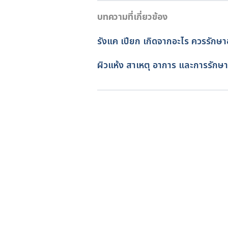
care/scalp/treat-dandruff. Acce
บทความที่เกี่ยวข้อง
05/04/2023
DRY SKIN: DIAGNOSIS AND TREA
เขียนโดย 
ทัตพร อิสสรโชติ
รังแค เปียก เกิดจากอะไร ควรรักษา
z/dry-skin-treatment#causes. A
ตรวจสอบข้อมูลทางการแพทย์โด
อัปเดตโดย: 
เนตรนภา ปะวะคัง
ผิวแห้ง สาเหตุ อาการ และการรักษา
Fight Flaky Scalp. https://www.
2023
IS YOUR DRY SCALP SOMETHING
https://www.aad.org/public/ever
Accessed February 16, 2023