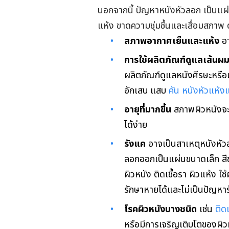
นอกจากนี้ ปัญหาหนังหัวลอก เป็นแผ่
แห้ง ขาดความชุ่มชื้นและเสื่อมสภาพ ดั
สภาพอากาศเย็นและแห้ง
อา
การใช้ผลิตภัณฑ์ดูแลเส้นผ
ผลิตภัณฑ์ดูแลหนังศีรษะหรือ
อักเสบ แสบ
คัน หนังหัวแห้
อายุที่มากขึ้น
สภาพผิวหนังจะ
ได้ง่าย
รังแค
อาจเป็นสาเหตุหนังหัว
ลอกออกเป็นแผ่นขนาดเล็ก สีขา
ผิวหนัง ติดเชื้อรา ผิวแห้ง 
รักษาหายได้และไม่เป็นปัญหา
โรคผิวหนังบางชนิด
เช่น
ติดเ
หรือมีการเจริญเติบโตของผิว