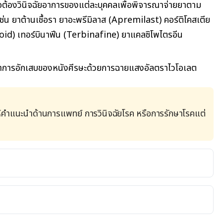
้องวินิจฉัยอาการของแต่ละบุคคลเพื่อพิจารณาจ่ายยาตาม
น ยาต้านเชื้อรา ยาอะพรีมิลาส (Apremilast) คอร์ติโคสเตีย
oid) เทอร์บินาฟีน (Terbinafine) ยาแคลซิโพไตรอีน
อาการอักเสบของหนังศีรษะด้วยการฉายแสงอัลตราไวโอเลต
้คำแนะนำด้านการแพทย์ การวินิจฉัยโรค หรือการรักษาโรคแต่
ic.org/diseases-conditions/dandruff/diagnosis-
ed February 16, 2023
//www.aad.org/public/everyday-care/hair-scalp-