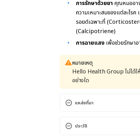
การรักษาด้วยยา
คุณหมออาจต
ความเหมาะสมของแต่ละโรค เช่
รอยด์เฉพาะที่ (Corticoster
(Calcipotriene)
การฉายแสง
เพื่อช่วยรักษา
หมายเหตุ
Hello Health Group ไม่ได้ให
อย่างใด
แหล่งที่มา
Dandruff. https://www.mayoclin
treatment/drc-20353854. Access
ประวัติ
HOW TO TREAT DANDRUFF. https:
เวอร์ชันปัจจุบัน