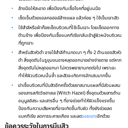
ล้างมือให้สะอาด เพื่อป้องกันเชื้อโรคที่อยู่บนมือ
เช็ดเข็มด้วยแอลกอฮอล์ล้างแผล แล้วค่อย ๆ ใช้เข็มเจาะสิว
ใช้สำลีหรือผ้าก๊อซเช็ดบริเวณที่ใช้เข็มเจาะ โดยเช็ดออกทาง
ด้านข้าง เพื่อป้องกันเชื้อแบคทีเรียกลับเข้าสู่ผิวหนังบริเวณ
ที่ถูกเจาะ
สำหรับสิวหัวดำ อาจใช้สำลีก้านกดเบา ๆ ทั้ง 2 ด้านของสิวหัว
ดำ สิ่งอุดตันในรูขุมขนอาจหลุดออกมาอย่างง่ายดาย แต่หาก
สิ่งอุดตันไม่หลุดออกมา ไม่ควรพยายามกดต่อไป เพราะจะ
ทำให้ผิวบริเวณนั้นช้ำ และสิวจะเกิดการอักเสบมากขึ้น
ฆ่าเชื้อบริเวณที่บีบสิวอีกครั้งด้วยยาสมานแผลที่มีส่วนผสม
ของสารสกัดวิชฮาเซล (Witch Hazel) ซึ่งอุดมด้วยสารต้าน
อนุมูลอิสระ และสารอื่น ๆ ที่อาจช่วยทำให้ผิวแข็งแรงขึ้น
ป้องกันความเสียหายที่อาจเกิดขึ้นกับผิว ทั้งยังช่วยลด
แบคทีเรีย ลดการระคายเคือง และลด
รอยแดง
อีกด้วย
ข้อควรระวังในการบีบสิว