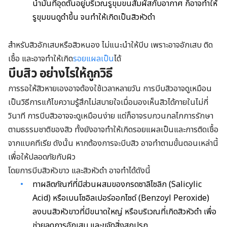
น้ำมันที่อุดตันอยู่บริเวณรูขุมขนสัมผัสกับอากาศ ก็อาจทำให้
รูขุมขนดูดำขึ้น จนทำให้เกิดเป็นสิวหัวดำ
สำหรับสิวอักเสบหรือสิวหนอง ไม่แนะนำให้บีบ เพราะอาจอักเสบ ติด
เชื้อ และอาจทำให้เกิด
รอยแผลเป็น
ได้
บีบสิว อย่างไรให้ถูกวิธี
การรอให้สิวหายเองอาจต้องใช้เวลาหลายวัน การบีบสิวอาจดูเหมือน
เป็นวิธีการแก้ไขความรู้สึกไม่สบายใจเมื่อมองเห็นสิวได้ภายในไม่กี่
วินาที การบีบสิวอาจจะดูเหมือนง่าย แต่ก็อาจรบกวนกลไกการรักษา
ตามธรรมชาติของสิว ทั้งยังอาจทำให้เกิดรอยแผลเป็นและการติดเชื้อ
จากแบคทีเรีย ดังนั้น หากต้องการจะบีบสิว อาจทำตามขั้นตอนเหล่านี้
เพื่อให้ปลอดภัยกับผิว
โดยการบีบสิวหัวขาว และสิวหัวดำ อาจทำได้ดังนี้
ทาผลิตภัณฑ์ที่มีส่วนผสมของกรดซาลิไซลิก (Salicylic
Acid) หรือเบนโซอิลเปอร์ออกไซด์ (Benzoyl Peroxide)
ลงบนสิวหัวขาวที่มีขนาดใหญ่ หรือบริเวณที่เกิดสิวหัวดำ เพื่อ
ช่วยลดการอักเสบ และขจัดสิ่งสกปรก