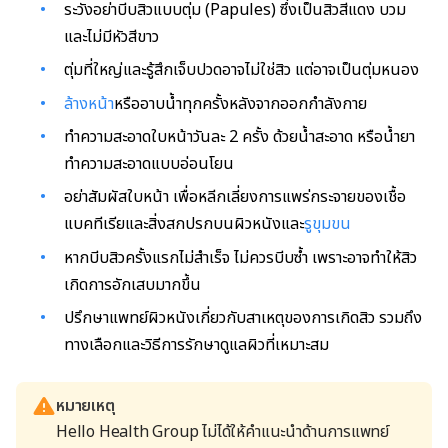
ระวังอย่าบีบสิวแบบตุ่ม (Papules) ซึ่งเป็นสิวสีแดง บวม
และไม่มีหัวสีขาว
ตุ่มที่ใหญ่และรู้สึกเจ็บปวดอาจไม่ใช่สิว แต่อาจเป็นตุ่มหนอง
ล้างหน้า
หรืออาบน้ำทุกครั้งหลังจากออกกำลังกาย
ทำความสะอาดใบหน้าวันละ 2 ครั้ง ด้วยน้ำสะอาด หรือน้ำยา
ทำความสะอาดแบบอ่อนโยน
อย่าสัมผัสใบหน้า เพื่อหลีกเลี่ยงการแพร่กระจายของเชื้อ
แบคทีเรียและสิ่งสกปรกบนผิวหนังและ
รูขุมขน
หากบีบสิวครั้งแรกไม่สำเร็จ ไม่ควรบีบซ้ำ เพราะอาจทำให้สิว
เกิดการอักเสบมากขึ้น
ปรึกษาแพทย์ผิวหนังเกี่ยวกับสาเหตุของการเกิดสิว รวมถึง
ทางเลือกและวิธีการรักษาดูแลผิวที่เหมาะสม
หมายเหตุ
Hello Health Group ไม่ได้ให้คำแนะนำด้านการแพทย์