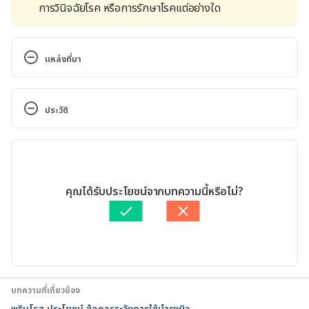
การวินิจฉัยโรค หรือการรักษาโรคแต่อย่างใด
แหล่งที่มา
Before You Pop a Pimple. 
https://www.webmd.com/skin-problems-and-
ประวัติ
treatments/features/pop-a-zit. Accessed October 
05, 2021
เวอร์ชันปัจจุบัน
Should I Pop My Pimple?. 
12/10/2022
https://kidshealth.org/en/teens/popzit.html. 
เขียนโดย 
สิฏฐิณิศา รัชตวโรทัย
คุณได้รับประโยชน์จากบทความนี้หรือไม่?
Accessed October 05, 2021
ตรวจสอบความถูกต้องของข้อมูลโดย
สิฏฐิณิศา รัชตวโรทัย
อัปเดตโดย: 
สิฏฐิณิศา รัชตวโรทัย
PIMPLE POPPING: WHY ONLY A DERMATOLOGIST 
SHOULD DO IT. 
https://www.aad.org/public/diseases/acne/skin-
care/popping. Accessed October 05, 2021
บทความที่เกี่ยวข้อง