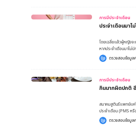
เดือนมาถึง […]
ประสิทธิภาพและปลอดภัย [embed-health-tool-ovulation] ทำความรู้จักกับ ผ
สอด ทางองค์การอาหาร
การมีประจำเดือน
(Tampon) ถือเป็นอุป
ประจำเดือนมาไม่ป
คลอด เพื่อดูดซับประจ
หรืออาจจะมีการผสมทั้ง 
พลาสติก กระดาษแข็ง หร
โดยเฉลี่ยแล้วผู้หญิงจ
คลอดจะมีการขยายตัวเก
หากประจำเดือนมาไม่ปก
ถึงความสามารถในการดู
สุขภาพบางอย่าง แล้ว ป
ตรวจสอบข้อมูลค
อยู่ในร่างกาย นอกจากผ
ประจำเดือนมาไม่ปกติ 
สำหรับการห้ามเลือดในก
ประจำเดือนมาน้อยหรือมากผิดปกติ ประจำเดือนมาหลายวัน มากเ
แบบสอดมีวิธีการใช้หลา
เริ่มเปลี่ยนแปลง จำนวนวันที่มีประจำเดือนแตกต่างกันมาก การบันทึกข้อมูลของการมีประจำเดือน
สอดเพียงชิ้นเดียว โดยส่วนประก
การมีประจำเดือน
จะช่วยให้คุณรู้ว่าประจ
มักทำจากฝ้าย เรยอน และฝ้ายออร์แกนิก รูปร่างขอ
กินมากผิดปกติ อ
ถือเป็นเรื่องร้ายแรง 
สามารถขยายเมื่อเปียกน้ำ เชือกที่ยื่นออกมาจากผ้าอนามัยแบบสอด มีไว้สำหรับถอดผ้
เดือนมาไม่ปกติ มีดังต
เกิดจากการเปลี่ยนแป
สมาคมสูตินรีแพทย์แห่ง
โพเจสเตอโรน (Progest
ประจำเดือน (PMS หรื
ภาวะประจำเดือนมาไม่ป
ประจำเดือนนั้นมีด้วยก
ตรวจสอบข้อมูลค
นอกจากนี้ ยังมีสาเหตุอื่นๆ ที่อา
พร้อมบอกวิธีรับมือกั
ประจำเดือนไม่มา สามา
ก่อนมีประจำเดือนที่
ประจำเดือนหลังคลอดช้าลง การกินผิดปกติ การลดน้ำหนักเร็วเกินไป หรือออกก