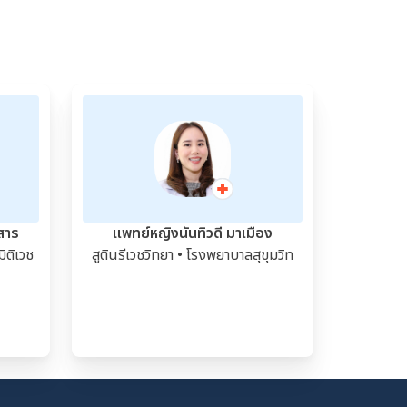
สาร
แพทย์หญิงนันทิวดี มาเมือง
ิติเวช
สูตินรีเวชวิทยา
• โรงพยาบาลสุขุมวิท