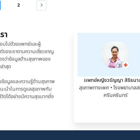
ร่างกายและอารมณ์ที่ไม่ปกติ ซึ่งสามารถเกิดขึ้นได้ตลอดเวลาในช่วง 2
2
าเหตุนี้สามารถทำให้ประจำเดือนมาผิดปกติได้ ถุงน้ำหลายใบในรังไข่
อน และสมาคมสูตินรีแพทย์แห่งสหรัฐอเมริกาให้ข้อมูลว่า 70% ของผู้หญิง
Syndrome, PCOS) […]
มีประจำเดือน ได้แก่ อยากอาหารมากขึ้น ท้องอืด เหนื่อยล้า มีปัญหาการ
น และหงุดหงิดง่าย นอกจากนี้ ยังมีอาการกินมากผิดปกติหรือกินไม่หยุด
หรือ Binge eating) กล่าวคือ อยากกินอาหารอยู่ตลอดเวลาแบบควบคุม
เรา
งกรณี อาจพัฒนาไปสู่โรคกินไม่หยุด (Binge eating disorder) […]
อบไปด้วยแพทย์และผู้
ซต์ของเราตามความเชี่ยวชาญ
องว่าข้อมูลด้านสุขภาพของ
ล่าสุด
แพทย์หญิงวรัญญา สิริธนา
ับข้อมูลและความรู้ด้านสุขภาพ
สุขภาพทางเพศ
• โรงพยาบาลสม
้คำแนะนำในการดูแลสุขภาพกับ
ศรีนครินทร์
ีวิตได้อย่างมีความสุขมากยิ่ง