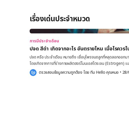
เรื่องเด่นประจำหมวด
การมีประจำเดือน
ปจด สีดำ เกิดจากอะไร อันตรายไหม เมื่อไรคว
ปจด หรือ ประจำเดือน หมายถึง เยื่อบุโพรงมดลูกที่หลุดลอกออกม
โดยเกิดจากการที่ร่างกายผลิตฮอร์โมนเอสโตรเจน (Estrogen) และก
รองรับการฝังตัวของตัวอ่อนหากไข่ปฏิสนธิกับอสุจิ แต่เมื่อไข่ในร่
ตรวจสอบข้อมูลความถูกต้อง โดย 
ทีม Hello คุณหมอ
 •
28/
ปฏิสนธิกับอสุจิ เยื่อบุโพรงมดลูกจึงหลุดลอกออกตามธรรมชาติ โด
เข้ม แต่บางครั้งอาจพบเป็น ปจด สีดำ ซึ่งถือว่าเป็นเรื่องปกติที่สามา
ยกเว้นแต่ว่ามี ปจด สีดำ ร่วมกับอาการอื่น ๆ เช่น ไข้ขึ้น ตกขาวม
คุณหมอเพื่อรับการวินิจฉัยหาสาเหตุต่อไป [embed-health-tool-ovulation] ปจด คืออะไร ปจด หรือ
ประจำเดือน เป็นภาวะปกติเมื่อเพศหญิงเข้าสู่วัยเจริญพันธุ์ โดยจะเ
ประมาณ 12-16 ปี ประจำเดือน จะเกิดขึ้นทุก ๆ 21-35 วัน โดยมีลักษณะเป็นเลือดไหลออกจากช่องคลอด ซึ่ง
เกิดจากการหลุดลอกของเยื่อบุโพรงมดลูก เมื่อไข่ของเพศหญิงไม่
ร่างกายจึงขับเยื่อบุโพรงมดลูกที่เตรียมรองรับการฝังตัวของตัวอ่อ
เดือนจะไหลติดต่อกันประมาณ 5-7 วัน โดยถ้าไหลน้อยกว่า 2 วัน ห