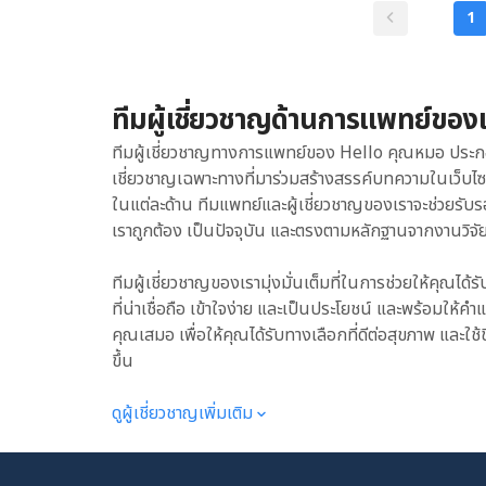
เป็นการเปลี่ยนแปลงทาง
1
รวมถึงการกินผิดปกติ ทั้ง 3 ส
สัปดาห์ก่อนมีประจำเดื
(Polycystic Ovary 
ต้องประสบกับอาการก่อน
นอนหลับ อารมณ์แปรปรว
(Compulsive eating 
ทีมผู้เชี่ยวชาญด้านการแพทย์ของ
ตัวเองไม่ได้ ซึ่งในบา
ทีมผู้เชี่ยวชาญทางการแพทย์ของ Hello คุณหมอ ประก
เชี่ยวชาญเฉพาะทางที่มาร่วมสร้างสรรค์บทความในเว็บไ
ในแต่ละด้าน ทีมแพทย์และผู้เชี่ยวชาญของเราจะช่วยรับร
เราถูกต้อง เป็นปัจจุบัน และตรงตามหลักฐานจากงานวิจัย
ทีมผู้เชี่ยวชาญของเรามุ่งมั่นเต็มที่ในการช่วยให้คุณได้ร
ที่น่าเชื่อถือ เข้าใจง่าย และเป็นประโยชน์ และพร้อมให
คุณเสมอ เพื่อให้คุณได้รับทางเลือกที่ดีต่อสุขภาพ และใช้ช
ขึ้น
ดูผู้เชี่ยวชาญเพิ่มเติม