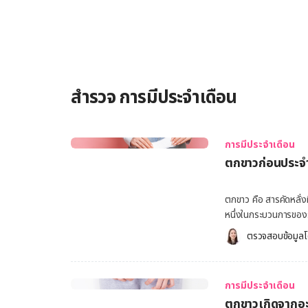
เดือนมาไม่ปกติ ซึ่งเป็นสัญญาณเตือนเกี่ยวกับระบบสืบพันธุ์ ทั้งนี้ ระหว่างมีประจำเดือน เพศหญิงอาจมี
อาการอื่นร่วมด้วย […]
สำรวจ การมีประจำเดือน
การมีประจำเดือน
ตกขาวก่อนประจำ
ตกขาว คือ สารคัดหลั่ง
หนึ่งในกระบวนการของร
ป้องกันการติดเชื้อ โด
ตรวจสอบข้อมูลโ
ในแต่ละช่วงหรือในแต่
ทราบความแตกต่างระหว่
หนึ่งข้อสังเกตที่ทำให
การมีประจำเดือน
ประจำเดือนได้ดีขึ้น [embed-health-tool-ovulation] ตกขาว คืออะไร ตกขาว คือ สารคัดหลั่งที่
ตกขาวเกิดจากอะ
ขับออกมาจากช่องคลอด 