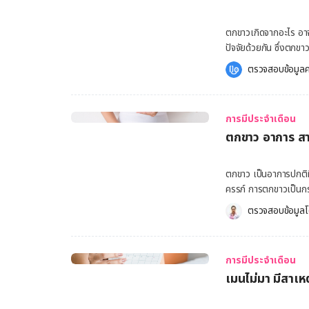
ช่องคลอดโดยธรรมชาติ 
หรือสีขาว อย่างไรก็ต
ตกขาวเกิดจากอะไร อาจ
หรือปัญหาด้านสุขภาพ
ปัจจัยด้วยกัน ซึ่งตก
ตกขาวปกติอย่างไร ตกขา
ของร่างกายในการขจัดส
ตรวจสอบข้อมูลค
ขาวดิบ เนื้อสัมผัสลื่น 
เชื้อ อีกทั้งยังเพิ่มค
ผนังมดลูกไม่สำเร็จ ผน
กลิ่น และมีสีที่เปลี่
เป็นเลือดประจำเดือนไ
เข้าตรวจและรับการรักษาทันที [embed-health-tool-ovulation] ตกข
เลือดประจำเดือนได้ด
การมีประจำเดือน
เกิดจากต่อมในช่องคลอ
มองไม่เห็น ตกขาวก่อน
ตกขาว อาการ สา
นอกจากนี้ ตกขาวอาจมีป
สามารถเกิดขึ้นได้ อย่
ครรภ์ และให้นมบุตร เ
ปกติ ตกขาวจะมีความเหน
ตกขาว เป็นอาการปกติที
คนอาจมีตกขาวมาก ในขณ
ครรภ์ การตกขาวเป็นกร
ปกติ อาจสังเกตได้จาการเปลี่ยนแปลงต่าง ๆ ดั
เซลล์ที่ตายแล้วและแบ
ตรวจสอบข้อมูลโ
หญิง ซึ่งเกิดจากการต
และกลิ่นรุนแรง โดยเ
ร้อนช่องคลอด และช่องคลอดบวมแดง ตกขาวสีน้ำตาล
การติดเชื้อในช่องคลอ
อาการประจำเดือนมาไม่ปก
คลอดอาจช่วยป้องกันปัญหา
สีชมพูอ่อน อาจมาจากเ
การมีประจำเดือน
ตกขาว คืออะไร ตกขาว
ตกขาวสีครีมจนถึงสีเหล
เมนไม่มา มีสาเห
เซลล์ที่ตายแล้วและแบค
ในช่องคลอดถูกเสียดสีร
และช่วยให้ช่องคลอดสะ
แต่หากมีอาการคัน […]