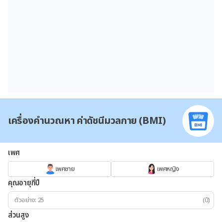
เครื่องคำนวณหา ค่าดัชนีมวลกาย (BMI)
เพศ
เพศชาย
เพศหญิง
คุณอายุกี่ปี
(ปี)
ส่วนสูง