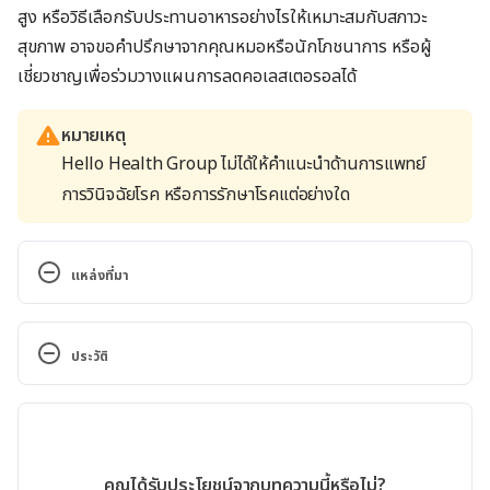
สูง หรือวิธีเลือกรับประทานอาหารอย่างไรให้เหมาะสมกับสภาวะ
สุขภาพ อาจขอคำปรึกษาจากคุณหมอหรือนักโภชนาการ หรือผู้
เชี่ยวชาญเพื่อร่วมวางแผนการลดคอเลสเตอรอลได้
หมายเหตุ
Hello Health Group ไม่ได้ให้คำแนะนำด้านการแพทย์
การวินิจฉัยโรค หรือการรักษาโรคแต่อย่างใด
แหล่งที่มา
High-Cholesterol Foods. 
https://www.webmd.com/diet/high-cholesterol-
ประวัติ
foods#2. Accessed August 15, 2022.
เวอร์ชันปัจจุบัน
Prevention and Treatment of High Cholesterol. 
https://www.heart.org/en/health-
15/08/2022
topics/cholesterol/prevention-and-treatment-of-
เขียนโดย 
ทีม Hello คุณหมอ
คุณได้รับประโยชน์จากบทความนี้หรือไม่?