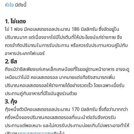
หัวใจ
มีดังนี้
1. ไข่แดง
ไข่ 1 ฟอง มีคอเลสเตอรอลประมาณ 186 มิลลิกรัม ซึ่งจัดอยู่ใน
ปริมาณมาก แต่เนื่องจากไข่มีโปรตีนที่ให้ประโยชน์แก่ร่างกาย จึง
ควรจำกัดปริมาณในการรับประทาน หรือควรรับประทานควบคู่ไปกับ
อาหารประเภทไฟเบอร์
2. ชีส
ถึงแม้ว่าชีสเพียงแค่เศษเล็กเศษน้อยที่โรยอยู่ตามหน้าอาหาร อาจจะดู
เหมือนว่าไม่มี คอเลสเตอรอล มากมายแต่แท้จริงสามารถเพิ่ม
ปริมาณคอเลสเตอรอลให้ร่างกายได้อย่างรวดเร็ว โดยเฉพาะเมื่อรับ
ประทานคู่กับอาหารที่มีไขมันสูงร่วมด้วย
3. กุ้ง
กุ้งหนึ่งตัวมีคอเลสเตอรอลประมาณ 170 มิลลิกรัม ซึ่งถือว่ามากกว่า
ครึ่งหนึ่งของปริมาณคอเลสเตอรอลที่แนะนำต่อวันจึงควรรับ
ประทานแต่พอเหมาะ และไม่ควรรับประทานบ่อยเกินไปเพราะอาจทำให้
ปริมาณ
คอเลสเตอรอลสูง
เกินไป