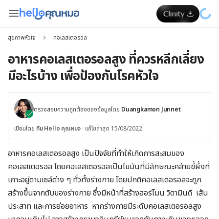
สุขภาพหัวใจ
คอเลสเตอรอล
อาหารคอเลสเตอรอลสูง ที่ควรหลีกเลี่ยง
มีอะไรบ้าง เพื่อป้องกันโรคหัวใจ
ตรวจสอบความถูกต้องของข้อมูลโดย
Duangkamon Junnet
เขียนโดย
ทีม Hello คุณหมอ
·
แก้ไขล่าสุด 15/08/2022
อาหารคอเลสเตอรอลสูง เป็นปัจจัยที่ทำให้เกิดการสะสมของ
คอเลสเตอรอล โดยคอเลสเตอรอลเป็นไขมันที่มีลักษณะคล้ายขี้ผึ้งที่
เกาะอยู่ตามเซล์ต่าง ๆ ทั่วทั้งร่างกาย โดยปกติคอเลสเตอรอลจะถูก
สร้างขึ้นจากตับของร่างกาย ซึ่งมีหน้าที่สร้างฮอร์โมน วิตามินดี เส้น
ประสาท และการย่อยอาหาร หากร่างกายมีระดับคอเลสเตอรอลสูง