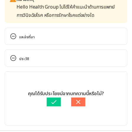
Hello Health Group ไม่ได้ให้คำแนะนำด้านการแพทย์
การวินิจฉัยโรค หรือการรักษาโรคแต่อย่างใด
แหล่งที่มา
Hiccups – Topic Overview. 
http://www.webmd.com/digestive-
ประวัติ
disorders/tc/hiccups-topic-overview. Accessed 
September 21, 2016.
เวอร์ชันปัจจุบัน
Hiccups. http://www.mayoclinic.org/diseases-
11/05/2020
conditions/hiccups/basics/definition/con-
เขียนโดย 
ธีรวิทย์ บุญราศรี
คุณได้รับประโยชน์จากบทความนี้หรือไม่?
20031471. Accessed September 21, 2016.
ตรวจสอบความถูกต้องของข้อมูลโดย
ทีม Hello คุณหมอ
อัปเดตโดย: 
Nattrakamol Chotevichean
Hiccups. 
http://www.nhs.uk/Conditions/Hiccup/Pages/Intro
duction.aspx. Accessed September 21, 2016.