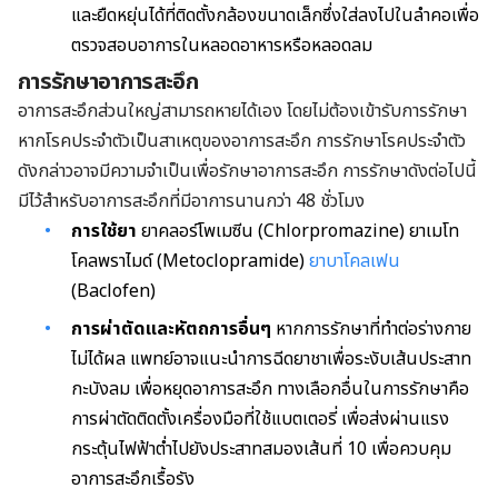
และยืดหยุ่นได้ที่ติดตั้งกล้องขนาดเล็กซึ่งใส่ลงไปในลำคอเพื่อ
ตรวจสอบอาการในหลอดอาหารหรือหลอดลม
การรักษาอาการสะอึก
อาการสะอึกส่วนใหญ่สามารถหายได้เอง โดยไม่ต้องเข้ารับการรักษา
หากโรคประจำตัวเป็นสาเหตุของอาการสะอึก การรักษาโรคประจำตัว
ดังกล่าวอาจมีความจำเป็นเพื่อรักษาอาการสะอึก การรักษาดังต่อไปนี้
มีไว้สำหรับอาการสะอึกที่มีอาการนานกว่า 48 ชั่วโมง
การใช้ยา
ยาคลอร์โพเมซีน (Chlorpromazine) ยาเมโท
โคลพราไมด์ (Metoclopramide)
ยาบาโคลเฟน
(Baclofen)
การผ่าตัดและหัตถการอื่นๆ
หากการรักษาที่ทำต่อร่างกาย
ไม่ได้ผล แพทย์อาจแนะนำการฉีดยาชาเพื่อระงับเส้นประสาท
กะบังลม เพื่อหยุดอาการสะอึก ทางเลือกอื่นในการรักษาคือ
การผ่าตัดติดตั้งเครื่องมือที่ใช้แบตเตอรี่ เพื่อส่งผ่านแรง
กระตุ้นไฟฟ้าต่ำไปยังประสาทสมองเส้นที่ 10 เพื่อควบคุม
อาการสะอึกเรื้อรัง