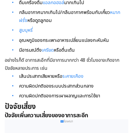
ดื่มเครื่องดื่ม
แอลกอฮอล์
มากเกินไป
กลืนอากาศมากเกินไป/กลืนอากาศพร้อมกับเคี้ยว
หมาก
ฝรั่ง
หรือดูดลูกอม
สูบบุหรี่
อุณหภูมิของกระเพาะอาหารเปลี่ยนแปลงกะหันหัน
มีอารมณ์ตึง
เครียด
หรือตื่นเต้น
อย่างไรก็ดี อาการสะอึกที่มีอาการมากกว่า 48 ชั่วโมงอาจเกิดจาก
ปัจจัยหลายประการ เช่น
เส้นประสาทเสียหายหรือ
ระคายเคือง
ความผิดปกติของระบบประสาทส่วนกลาง
ความผิดปกติของการเผาผลาญและการใช้ยา
ปัจจัยเสี่ยง
ปัจจัยเพิ่มความเสี่ยงของอาการสะอึก
โฆษณา