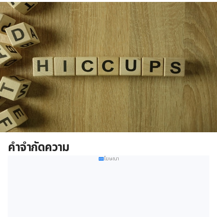
คำจำกัดความ
โฆษณา