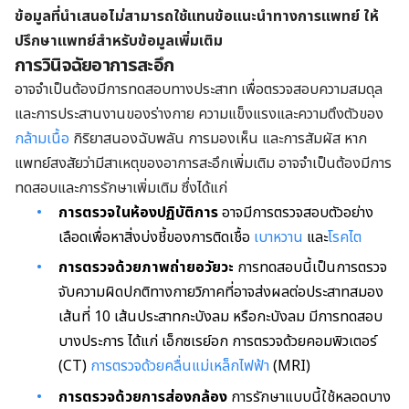
ข้อมูลที่นำเสนอไม่สามารถใช้แทนข้อแนะนำทางการแพทย์ ให้
ปรึกษาแพทย์สำหรับข้อมูลเพิ่มเติม
การวินิจฉัยอาการสะอึก
อาจจำเป็นต้องมีการทดสอบทางประสาท เพื่อตรวจสอบความสมดุล
และการประสานงานของร่างกาย ความแข็งแรงและความตึงตัวของ
กล้ามเนื้อ
กิริยาสนองฉับพลัน การมองเห็น และการสัมผัส หาก
แพทย์สงสัยว่ามีสาเหตุของอาการสะอึกเพิ่มเติม อาจจำเป็นต้องมีการ
ทดสอบและการรักษาเพิ่มเติม ซึ่งได้แก่
การตรวจในห้องปฏิบัติการ
อาจมีการตรวจสอบตัวอย่าง
เลือดเพื่อหาสิ่งบ่งชี้ของการติดเชื้อ
เบาหวาน
และ
โรคไต
การตรวจด้วยภาพถ่ายอวัยวะ
การทดสอบนี้เป็นการตรวจ
จับความผิดปกติทางกายวิภาคที่อาจส่งผลต่อประสาทสมอง
เส้นที่ 10 เส้นประสาทกะบังลม หรือกะบังลม มีการทดสอบ
บางประการ ได้แก่ เอ็กซเรย์อก การตรวจด้วยคอมพิวเตอร์
(CT)
การตรวจด้วยคลื่นแม่เหล็กไฟฟ้า
(MRI)
การตรวจด้วยการส่องกล้อง
การรักษาแบบนี้ใช้หลอดบาง