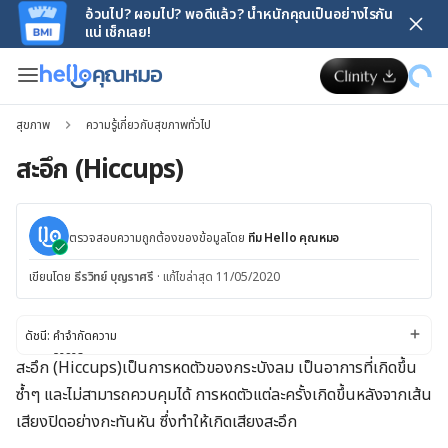
อ้วนไป? ผอมไป? พอดีแล้ว? น้ำหนักคุณเป็นอย่างไรกัน
แน่ เช็กเลย!
สุขภาพ
ความรู้เกี่ยวกับสุขภาพทั่วไป
สะอึก (Hiccups)
ตรวจสอบความถูกต้องของข้อมูลโดย
ทีม Hello คุณหมอ
เขียนโดย
ธีรวิทย์ บุญราศรี
·
แก้ไขล่าสุด 11/05/2020
ดัชนี:
คำจำกัดความ
อาการ
สะอึก (Hiccups)เป็นการหดตัวของกระบังลม เป็นอาการที่เกิดขึ้น
สาเหตุ
ซ้ำๆ และไม่สามารถควบคุมได้ การหดตัวแต่ละครั้งเกิดขึ้นหลังจากเส้น
ปัจจัยเสี่ยง
การวินิจฉัยและการรักษาโรค
เสียงปิดอย่างกะทันหัน ซึ่งทำให้เกิดเสียงสะอึก
การเปลี่ยนไลฟ์สไตล์และการเยียวยาตนเอง