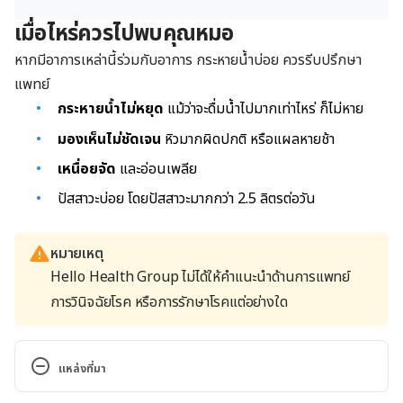
เมื่อไหร่ควรไปพบคุณหมอ
หากมีอาการเหล่านี้ร่วมกับอาการ กระหายน้ำบ่อย ควรรีบปรึกษา
แพทย์
กระหายน้ำไม่หยุด
แม้ว่าจะดื่มน้ำไปมากเท่าไหร่ ก็ไม่หาย
มองเห็นไม่ชัดเจน
หิวมากผิดปกติ หรือแผลหายช้า
เหนื่อยจัด
และอ่อนเพลีย
ปัสสาวะบ่อย โดยปัสสาวะมากกว่า 2.5 ลิตรต่อวัน
หมายเหตุ
Hello Health Group ไม่ได้ให้คำแนะนำด้านการแพทย์
การวินิจฉัยโรค หรือการรักษาโรคแต่อย่างใด
แหล่งที่มา
Why Am I Always 