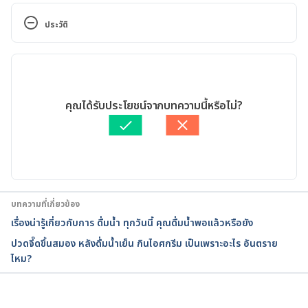
Thirsty?. https://www.webmd.com/a-to-z-
ประวัติ
guides/why-am-i-always-thirsty#1. Accessed on 
June 21 2019.
เวอร์ชันปัจจุบัน
Excessive 
31/03/2025
thirst. https://www.nhs.uk/conditions/thirst/. 
เขียนโดย 
Sopista Kongchon
คุณได้รับประโยชน์จากบทความนี้หรือไม่?
Accessed on June 21 2019.
ตรวจสอบความถูกต้องของข้อมูลโดย
ทีม Hello คุณหมอ
อัปเดตโดย: 
พลอย วงษ์วิไล
Dry Mouth and Excessive Thirst. 
https://www.health.harvard.edu/decision_guide/dr
y-mouth-and-excessive-thirst. Accessed August 24, 
2023.
บทความที่เกี่ยวข้อง
เรื่องน่ารู้เกี่ยวกับการ ดื่มน้ำ ทุกวันนี้ คุณดื่มน้ำพอแล้วหรือยัง
Polydipsia. 
ปวดจี๊ดขึ้นสมอง หลังดื่มน้ำเย็น กินไอศกรีม เป็นเพราะอะไร อันตราย
https://www.diabetes.co.uk/symptoms/polydipsia.h
ไหม?
tml. Accessed August 24, 2023.
Thirst. 