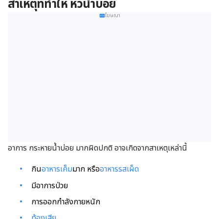
สาเหตุที่ทำให้ หิวน้ำบ่อย
โฆษณา
อาการ กระหายน้ำบ่อย มากผิดปกติ อาจเกิดจากสาเหตุเหล่านี้
กิน
อาหารเค็ม
มาก หรือ
อาหารรสเผ็ด
มีอาการป่วย
การออกกำลังกายหนัก
ท้องเสีย