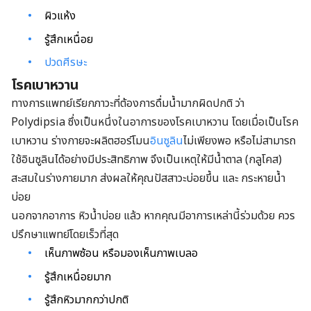
ผิวแห้ง
รู้สึกเหนื่อย
ปวดศีรษะ
โรคเบาหวาน
ทางการแพทย์เรียกภาวะที่ต้องการดื่มน้ำมากผิดปกติ ว่า
Polydipsia ซึ่งเป็นหนึ่งในอาการของโรคเบาหวาน โดยเมื่อเป็นโรค
เบาหวาน ร่างกายจะผลิตฮอร์โมน
อินซูลิน
ไม่เพียงพอ หรือไม่สามารถ
ใช้อินซูลินได้อย่างมีประสิทธิภาพ จึงเป็นเหตุให้มีน้ำตาล (กลูโคส)
สะสมในร่างกายมาก ส่งผลให้คุณปัสสาวะบ่อยขึ้น และ กระหายน้ำ
บ่อย
นอกจากอาการ หิวน้ำบ่อย แล้ว หากคุณมีอาการเหล่านี้ร่วมด้วย ควร
ปรึกษาแพทย์โดยเร็วที่สุด
เห็นภาพซ้อน หรือมองเห็นภาพเบลอ
รู้สึกเหนื่อยมาก
รู้สึกหิวมากกว่าปกติ