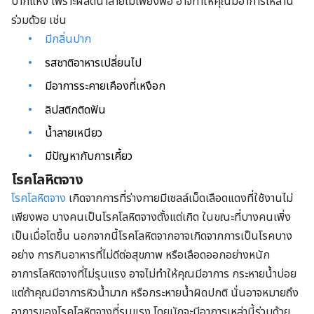
ปากแห้ง เพราะผลิตน้ำลายไม่เพียงพอ อาจทำให้คุณมีอาการเหล่านี้
ร่วมด้วย เช่น
มีกลิ่นปาก
รสชาติอาหารเปลี่ยนไป
มีอาการระคายเคืองที่เหงือก
ลิปสติกติดฟัน
น้ำลายเหนียว
มีปัญหากับการเคี้ยว
โรคโลหิตจาง
โรคโลหิตจาง
เกิดจากการที่ร่างกายมีเซลล์เม็ดเลือดแดงที่ใช้งานไม่
เพียงพอ บางคนเป็นโรคโลหิตจางตั้งแต่เกิด ในขณะที่บางคนเพิ่ง
เป็นเมื่อโตขึ้น นอกจากนี้โรคโลหิตจากอาจเกิดจากการเป็นโรคบาง
อย่าง การกินอาหารที่ไม่ดีต่อสุขภาพ หรือเลือดออกอย่างหนัก
อาการโลหิตจางที่ไม่รุนแรง อาจไม่ทำให้คุณมีอาการ กระหายน้ำบ่อย
แต่ถ้าคุณมีอาการหิวน้ำมาก หรือกระหายน้ำผิดปกติ นั่นอาจหมายถึง
อาการของโรคโลหิตจางที่รุนแรง โดยมักจะมีอาการเหล่านี้ร่วมด้วย