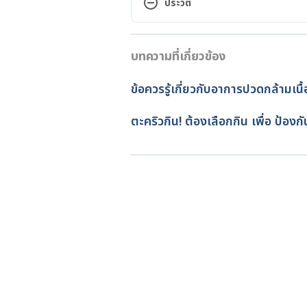
ประวัติ
https://www.healthline.com/hea
เวอร์ชันปัจจุบัน
Leg Cramps at Night
บทความที่เกี่ยวข้อง
11/05/2020
https://my.clevelandclinic.org/
เขียนโดย 
พิมพร เส็นติระ
ข้อควรรู้เกี่ยวกับอาการปวดกล้ามเนื้
ตรวจสอบความถูกต้องของข้อมูล
Richard E. Allen and Karl A. Kirb
อัปเดตโดย: 
Pattarapong Khu
ตะคริวกิน! ต้องเลือกกิน เพื่อ ป้องก
86, no. 4 (15 August 2012): 350–5
Current Neurology and Neurosc
https://doi.org/10.1007/s11910