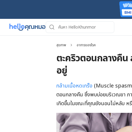
สุขภาพ
อาการของโรค
ตะคริวตอนกลางคืน 
อยู่
กล้ามเนื้อหดเกร็ง
(Muscle spasm) เช่น
ตอนกลางคืน ซึ่งพบบ่อยบริเวณขา ภ
เกิดขึ้นในขณะที่คุณยังนอนไม่หลับ หรื