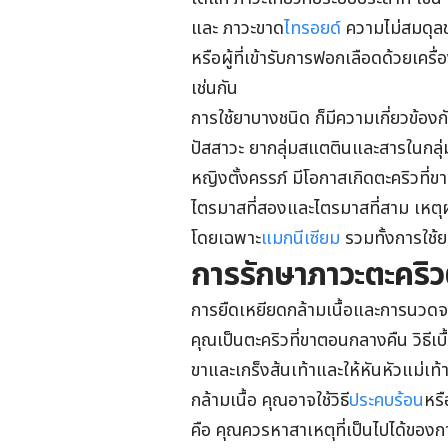
และ ภาวะขาด
ไทรอยด์
ความไม่สมดุลขอ
หรือผู้ที่เข้ารับการฟอกเลือดด้วยเคร
เช่นกัน
การใช้ยาบางชนิด ก็มีความเกี่ยวข้องก
ปัสสาวะ ยากลุ่มสแตตินและสารในกลุ
หญิงตั้งครรภ์ มีโอกาสเกิดตะคริวที่
ไตรมาสที่สองและไตรมาสที่สาม เหตุผ
โดยเฉพาะ
แมกนีเซียม
รวมทั้งการใช้ย
การรักษาภาวะตะคริ
การยืดเหยียดกล้ามเนื้อและการนวดจนถึงเ
คุณเป็นตะคริวที่ขาตอนกลางคืน วิธีเ
ขาและเกร็งส้นเท้าและให้หันหัวแม่เท้
กล้ามเนื้อ คุณอาจใช้วิธี
ประคบร้อน
หรื
คือ คุณควรหาสาเหตุที่เป็นไปได้ของก