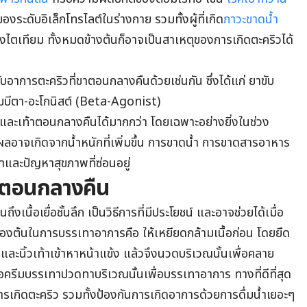
งระดับอิเล็กโทรไลต์ในร่างกาย รวมทั้งผู้ที่เกิด
ภาวะขาดน้ำ
ื่องไตเทียม ทั้งหมดข้างต้นก็อาจเป็นสาเหตุของการเกิดตะคริวได้
ับอาการตะคริวที่ขาตอนกลางคืนด้วยเช่นกัน ซึ่งได้แก่ ยาขับ
่มบีตา-อะโกนิสต์ (Beta-Agonist)
ขาและเท้าตอนกลางคืนได้มากกว่า โดยเฉพาะอย่างยิ่งในช่วง
ลอาจเกิดจากน้ำหนักที่เพิ่มขึ้น การขาดน้ำ การขาดสารอาหาร
าและปัญหาสุขภาพที่ซ่อนอยู่
วตอนกลางคืน
นื้อเยื่อชั้นลึก เป็นวิธีการที่มีประโยชน์ และอาจช่วยได้เมื่อ
บื้องต้นในการบรรเทาอาการคือ ให้เหยียดกล้ามเนื้อก่อน โดยยืด
าและนิ้วเท้าเข้าหาหน้าแข้ง แล้วจึงนวดบริเวณนั้นเพื่อคลาย
อครีมบรรเทาปวดทาบริเวณนั้นเพื่อบรรเทาอาการ ทางที่ดีที่สุด
ารเกิดตะคริว รวมทั้งป้องกันการเกิดอาการด้วยการดื่มน้ำเยอะๆ