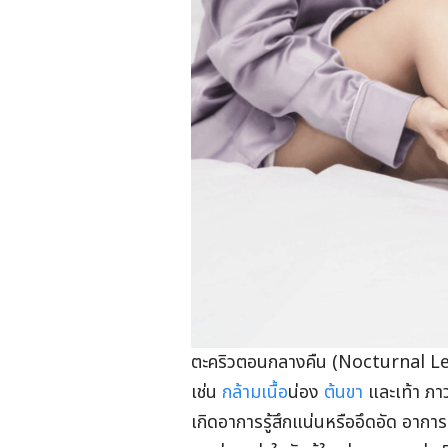
ตะคริวตอนกลางคืน (
Nocturnal L
เช่น
กล้ามเนื้อ
น่อง
ต้นขา
และเท้า ภาว
เกิดอาการรู้สึกแน่นหรืออึดอัด อากา