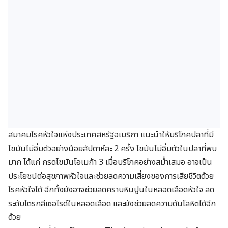
สมาคมโรคหัวใจแห่งประเทศสหรัฐอเมริกา แนะนำให้บริโภคปลาที่มี
ไขมันไม่อิ่มตัวอย่างน้อยสัปดาห์ละ 2 ครั้ง ไขมันไม่อิ่มตัวในปลาที่พบ
มาก ได้แก่ กรดไขมันโอเมก้า 3 เมื่อบริโภคอย่างสม่ำเสมอ อาจเป็น
ประโยชน์ต่อสุขภาพหัวใจและช่วยลดความเสี่ยงของการเสียชีวิตด้วย
โรคหัวใจได้ อีกทั้งยังอาจช่วยลดคราบหินปูนในหลอดเลือดหัวใจ ลด
ระดับไตรกลีเซอไรด์ในหลอดเลือด และยังช่วยลดความดันโลหิตได้อีก
ด้วย