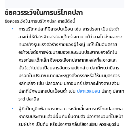
ข้อควรระวังในการบริโภคปลา
ข้อควรระวังในการบริโภคปลา อาจมีดังนี้
การบริโภคปลาที่มีสารปนเปื้อน เช่น สารปรอท เป็นประจำ
อาจทำให้มีสารพิษสะสมอยู่ในร่างกาย แม้ว่าอาจไม่ส่งผลกระ
ทบอย่างรุนแรงต่อร่างกายของผู้ใหญ่ แต่ก็เป็นอันตราย
อย่างยิ่งต่อการพัฒนาสมองและระบบประสาทของเด็กใน
ครรภ์และเด็กเล็ก จึงควรเลือกปลาจากแหล่งที่สะอาดและ
มั่นใจว่าไม่ปนเปื้อนสารอันตรายดังกล่าว ปลาที่พบว่ามีสาร
ปรอทในปริมาณมากและหญิงตั้งครรภ์หรือให้นมบุตรควร
หลีกเลี่ยง เช่น ปลาฉลาม ปลาอินทรี ปลากระโทงดาบ ส่วน
ปลาที่มักพบสารปนเปื้อนต่ำ เช่น
ปลาแซลมอน
ปลาทู ปลาเท
ราต์ ปลานิล
ผู้ที่เป็นภูมิแพ้อาหารทะเล ควรหลีกเลี่ยงการบริโภคปลาทะเล
หากรับประทานแล้วมีผื่นคันขึ้นตามตัว มีอาการบวมที่ใบหน้า
ริมฝีปาก เป็นต้น หรือมีอาการคลื่นไส้อาเจียน ควรหยุดรับ