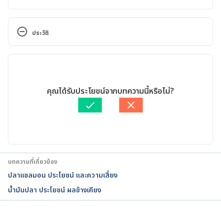
Use of cod liver oil during the first year of life is 
associated with lower risk of childhood-onset type 
ประวัติ
1 diabetes: a large, population-based, case-control 
study. https://pubmed.ncbi.nlm.nih.gov/14668274/. 
เวอร์ชันปัจจุบัน
Accessed April 19, 2022
10/05/2022
Fish and Fish Oil Intake in Relation to Risk of 
เขียนโดย 
ศุภานิช สุริโย
คุณได้รับประโยชน์จากบทความนี้หรือไม่?
Asthma: A Systematic Review and Meta-
ตรวจสอบความถูกต้องของข้อมูลโดย
เนตรนภา ปะวะคัง
Analysis.https://www.ncbi.nlm.nih.gov/pmc/articles
อัปเดตโดย: 
เนตรนภา ปะวะคัง
/PMC3827145/. Accessed April 19, 2022
Omega-3 in fish: How eating fish helps your heart. 
https://www.mayoclinic.org/diseases-
บทความที่เกี่ยวข้อง
conditions/heart-disease/in-depth/omega-3/art-
ปลาแซลมอน ประโยชน์ และความเสี่ยง
20045614#. Accessed April 19, 2022
น้ำมันปลา ประโยชน์ ผลข้างเคียง
Fish consumption and risk of major chronic 
disease in men. 