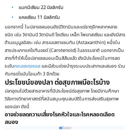
แมกนีเซียม 22 มิลลิกรัม
แคลเซียม 11 มิลลิกรัม
นอกจากนี้ ในปลาแซลมอนยังมีวิตามินและแร่ธาตุอีกหลากหลาย
ชนิด เช่น วิตามินบี วิตามินดี โซเดียม เหล็ก โพแทสเซียม และยังมีสาร
ต้านอนุมูลอิสระ เช่น สารแอสตาแซนทิน (Astaxanthin) หนึ่งใน
สารประเภทแคโรทีนอยด์ (Carotenoid) ในธรรมชาติ นอกจากเป็น
สารที่ทำให้เนื้อปลาแซลมอนเป็นสีส้มแล้ว ยังมีประโยชน์ในการลด
ระดับ
คอเลสเตอรอล
และมีส่วนช่วยบำรุงระบบประสาทและสมอง ร่วม
กับกรดไขมันโอเมก้า 3 อีกด้วย
ประโยชน์ของปลา
ต่อสุขภาพ
มีอะไรบ้าง
ปลาอุดมไปด้วยสารอาหารที่มีประโยชน์ต่อสุขภาพ โดยมีงานศึกษา
วิจัยทางวิทยาศาสตร์ที่สนับสนุนคุณสมบัติในการส่งเสริมสุขภาพ
ของปลา ดังนี้
อาจช่วยลดความเสี่ยงโรคหัวใจและโรคหลอดเลือด
สมอง
โฆษณา