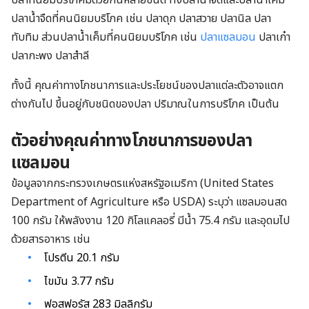
ปลาที่นิยมบริโภคมีด้วยกันหลายชนิด ทั้งปลาน้ำจืดและปลาน้ำเค็ม
ปลาน้ำจืดที่คนนิยมบริโภค เช่น ปลาดุก ปลาสวาย ปลานิล ปลา
ทับทิม ส่วนปลาน้ำเค็มที่คนนิยมบริโภค เช่น
ปลาแซลมอน
ปลาเก๋า
ปลากะพง ปลาสำลี
ทั้งนี้ คุณค่าทางโภชนาการและประโยชน์ของปลาแต่ละตัวอาจแตก
ต่างกันไป ขึ้นอยู่กับชนิดของปลา ปริมาณในการบริโภค เป็นต้น
ตัวอย่างคุณค่าทางโภชนาการของปลา
แซลมอน
ข้อมูลจากกระทรวงเกษตรแห่งสหรัฐอเมริกา (United States
Department of Agriculture หรือ USDA) ระบุว่า แซลมอนสด
100 กรัม ให้พลังงาน 120 กิโลแคลอรี่ มีน้ำ 75.4 กรัม และอุดมไป
ด้วยสารอาหาร เช่น
โปรตีน 20.1 กรัม
ไขมัน 3.77 กรัม
ฟอสฟอรัส 283 มิลลิกรัม