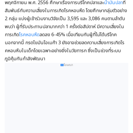
พฤศจิกายน พ.ศ. 2556 ศึกษาเรื่องการบริโภคปลาและ
น้ำมันปลา
ที่
สัมพันธ์กับความเสี่ยงในการเกิดโรคหอบหืด โดยศึกษากลุ่มตัวอย่าง
2 กลุ่ม แบ่งผู้เข้าร่วมงานวิจัยเป็น 3,595 และ 3,086 คนตามลำดับ
พบว่า ผู้ที่รับประทานปลามากกว่า 1 ครั้งต่อสัปดาห์ มีความเสี่ยงใน
การเกิด
โรคหอบหืด
ลดลง 6-45% เมื่อเทียบกับผู้ที่ไม่ได้บริโภค
นอกจากนี้ กรดไขมันโอเมก้า 3 ยังอาจช่วยลดความเสี่ยงการเกิดโร
คหอบหืบในเด็กโดยเฉพาะอย่างยิ่งในวัยทารก ซึ่งเป็นช่วงที่ระบบ
ภูมิคุ้มกันกำลังพัฒนา
โฆษณา