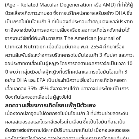
(Age – Related Macular Degeneration หรือ AMD) ที่ทำให้ผู้
ป่วยเสี่ยงเกิดภาวะตาบอด ซึ่งการบริโภคปลาอาจเสริมสร้าง DHA ซึ่ง
เป็นกรดไขมันโอเมก้า 3 ที่เป็นองค์ประกอบสำคัญของเซลล์ประสาท
ตา จึงอาจช่วยในการลดความเสี่ยงหรือชะลอการเกิดโรคดังกล่าวได้
จากงานวิจัยที่ตีพิมพ์ในวารสาร The American Journal of
Clinical Nutrition เมื่อเดือนมีนาคม พ.ศ. 2554 ศึกษาเรื่อง
ความสัมพันธ์ระหว่างการบริโภคกรดไขมันโอเมก้า 3 กับปลา และภาวะ
จอประสาทตาเสื่อมในผู้หญิง โดยการติดตามผลการวิจัยเป็นเวลา 10
ปี พบว่า กลุ่มตัวอย่างผู้หญิงที่บริโภคปลาและกรดไขมันโอเมก้า 3
อย่าง DHA และ EPA เป็นประจำมีความเสี่ยงในการเกิดโรคจอตา
เสื่อมลดลง 35%-45% จึงอาจสรุปได้ว่า ปลาอาจมีประโยชน์ในการ
ป้องกันโรคจอตาเสื่อมในผู้สูงวัยได้
ลดความเสี่ยงการเกิดโรคแพ้ภูมิตัวเอง
เนื่องจากปลาอุดมไปด้วยกรดไขมันโอเมก้า 3 ที่มีส่วนช่วยลดระดับ
คอเลสเตอรอลและไตรกลีเซอไรด์ในเลือด ซึ่งเป็นไขมันที่อาจเป็น
อันตรายต่อร่างกายได้หากมีปริมาณมากเกินไป เมื่อคอเลสเตอรอล
และไตรลีเซอไรด์ลดลง อาจช่วยลดความเสี่ยงการเกิดโรคภูมิคุ้มกัน