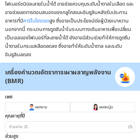
ไฟเบอร์ชนิดละลายในน้ำได้ อาจช่วยควบคุมระดับน้ำตาลในเลือด และ
อาจช่วยลดการตอบสนองของกลูโคสและอินซูลินหลังรับประทาน
อาหารที่มี
คาร์โบไฮเดรต
สูง ซึ่งอาจเป็นประโยชน์ต่อผู้ป่วยเบาหวาน
นอกจากนี้ กระบวนการดูดซับน้ำในระบบทางเดินอาหารเพื่อเปลี่ยน
เป็นเจลของไฟเบอร์ที่ละลายน้ำได้ ยังอาจมีส่วนช่วยทำให้การดูดซึม
น้ำตาลในกระแสเลือดลดลง ซึ่งอาจทำให้ระดับน้ำตาล และระดับ
อินซูลินลดลง
เครื่องคำนวณอัตราการเผาผลาญพลังงาน
(BMR)
เพศ
เพศชาย
เพศหญิง
คุณอายุกี่ปี
(ปี)
ส่วนสูง