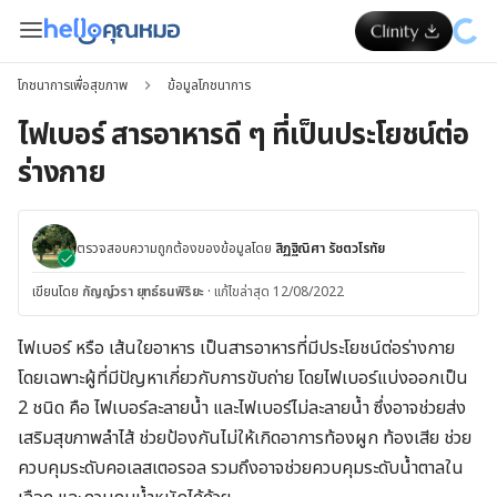
โภชนาการเพื่อสุขภาพ
ข้อมูลโภชนาการ
ไฟเบอร์ สารอาหารดี ๆ ที่เป็นประโยชน์ต่อ
ร่างกาย
ตรวจสอบความถูกต้องของข้อมูลโดย
สิฏฐิณิศา รัชตวโรทัย
เขียนโดย
กัญญ์วรา ยุทธ์ธนพิริยะ
·
แก้ไขล่าสุด 12/08/2022
ไฟเบอร์ หรือ เส้นใยอาหาร เป็นสารอาหารที่มีประโยชน์ต่อร่างกาย
โดยเฉพาะผู้ที่มีปัญหาเกี่ยวกับการขับถ่าย โดยไฟเบอร์แบ่งออกเป็น
2 ชนิด คือ ไฟเบอร์ละลายน้ำ และไฟเบอร์ไม่ละลายน้ำ ซึ่งอาจช่วยส่ง
เสริมสุขภาพลำไส้ ช่วยป้องกันไม่ให้เกิดอาการท้องผูก ท้องเสีย ช่วย
ควบคุมระดับคอเลสเตอรอล รวมถึงอาจช่วยควบคุมระดับน้ำตาลใน