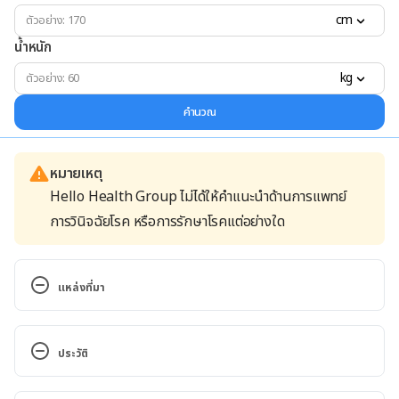
cm
น้ำหนัก
kg
คำนวณ
หมายเหตุ
Hello Health Group ไม่ได้ให้คำแนะนำด้านการแพทย์
การวินิจฉัยโรค หรือการรักษาโรคแต่อย่างใด
แหล่งที่มา
Can a Certain Type of Fiber Help with Weight 
Loss?. https://www.aicr.org/news/can-a-certain-
ประวัติ
type-of-fiber-help-with-weight-loss/. Accessed 
August 12, 2022
เวอร์ชันปัจจุบัน