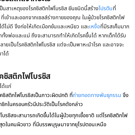
ป็นสาเหตุของโรคซิสติกไฟโบรซิส ยีนชนิดนี้สร้าง
โปรตีน
ที่
ที่เข้าและออกจากเซลล์ร่างกายของคุณ ในผู้ป่วยโรคซิสติกไฟ
ได้ไม่ดี จึงก่อให้เกิดเมือกข้นและเหนียว และ
เหงื่อ
ที่มีรสเค็มมาก
กทั้งพ่อและแม่ ถึงจะสามารถทำให้เกิดโรคขึ้นได้ หากเด็กได้รับ
กลายเป็นโรคซิสติกไฟโบรซิส แต่จะเป็นพาหะนำโรค และอาจจะ
าได้
รคซิสติกไฟโบรซิส
ได้แก่
คซิสติกไฟโบรซิสเป็นภาวะผิดปกติ ที่
ถ่ายทอดทางพันธุกรรม
จึง
าชิกในครอบครัวมีประวัติเป็นโรคดังกล่าว
โบรซิสจะสามารถเกิดขึ้นได้ในผู้ป่วยทุกเชื้อชาติ แต่โรคซิสติกไฟ
่สุดในคนผิวขาว ที่มีบรรพบุรุษมาจากยุโรปตอนเหนือ