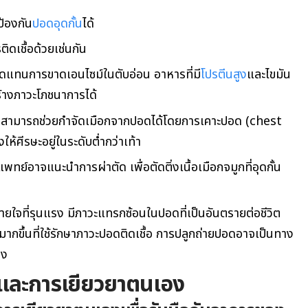
ป้องกัน
ปอดอุดกั้น
ได้
ิดเชื้อด้วยเช่นกัน
ทดแทนการขาดเอนไซม์ในตับอ่อน อาหารที่มี
โปรตีนสูง
และไขมัน
ร้างภาวะโภชนาการได้
 สามารถช่วยกำจัดเมือกจากปอดได้โดยการเคาะปอด (chest
ศีรษะอยู่ในระดับต่ำกว่าเท้า
 แพทย์อาจแนะนำการผ่าตัด เพื่อ
ตัดติ่งเนื้อเมือกจมูกที่อุดกั้น
ยใจที่รุนแรง มีภาวะแทรกซ้อนในปอดที่เป็นอันตรายต่อชีวิต
ิ่มมากขึ้นที่ใช้รักษาภาวะปอดติดเชื้อ การปลูกถ่ายปอดอาจเป็นทาง
่ง
์และการเยียวยาตนเอง