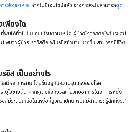
การย่อยอาหาร
หากไม่มีเอนไซม์แล้ว ร่างกายจะไม่สามารถ
ดูด
ยเพียงใด
ที่พบได้ทั่วไปในแถบยุโรปตอนเหนือ ผู้ป่วยโรคซิสติกไฟโบรซิสมี
ใหม่ พบว่าผู้ป่วยโรคซิสติกไฟโบรซิสจำนวนมากขึ้น สามารถมีชีวิต
รซิส เป็นอย่างไร
บรซิสมีหลากหลาย โดยขึ้นอยู่กับความรุนแรงของโรค
ด้ระบุไว้ข้างต้น หากคุณมีข้อกังวลเกี่ยวกับอาการใดอาการหนึ่ง
ซิสมีระดับเกลือในเหงื่อที่สูงกว่าปกติ พ่อแม่สามารถรู้สึกถึงรส