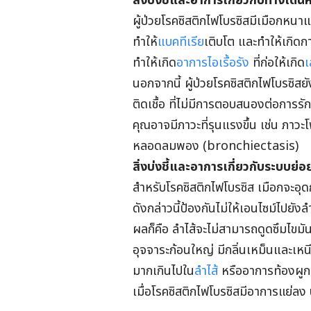
สิ่งบ่งชี้และอาการเกี่ยวกับทางเดิ
ผู้ป่วยโรคซิสติกไฟโบรซิสมีเมือกหนาแ
ทำให้
แบคทีเรีย
เติบโต และทำให้เกิดการ
ทำให้เกิด
อาการไอเรื้อรัง
ที่ก่อให้เกิด
เ
นอกจากนี้ ผู้ป่วยโรคซิสติกไฟโบรซิสย
ติดเชื้อ ที่ไม่มีการตอบสนองต่อการรั
คุณอาจมีภาวะที่รุนแรงขึ้น เช่น ภา
หลอดลมพอง (bronchiectasis)
สิ่งบ่งชี้และอาการเกี่ยวกับระบบย่
สำหรับโรคซิสติกไฟโบรซิส เมือกจะอุด
ดังกล่าวนี้ป้องกันไม่ให้เอนไซม์ไปยังลำ
ผลก็คือ ลำไส้จะไม่สามารถดูดซึมไขมันแ
อุจจาระก้อนใหญ่ มีกลิ่นเหม็นและเหนี
มากเกินไปใน
ลำไส้
หรืออาการท้องผูก
เมื่อโรคซิสติกไฟโบรซิสมีอาการแย่ลง