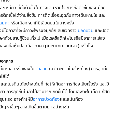
นหายใจ
ละเหนียว ที่ก่อตัวขึ้นในทางเดินหายใจ การก่อตัวขึ้นของเมือก
ติดเชื้อได้ง่ายยิ่งขึ้น การติดเชื้อจะอุดกั้นทางเดินหายใจ และ
สมหะ
หรือเมือกหนาที่มีเลือดปนในบางครั้ง
ังมีโอกาสที่จะมีภาวะโพรงจมูกอักเสบชั่วคราว
ปอดบวม
และปอด
กษาด้วยยาปฏิชีวนะทั่วไป เมื่อโรคซิสติกไฟโบรซิสมีอาการแย่ลง
วะโพรงเยื่อหุ้มปอดมีอากาศ (pneumothorax) หรือโรค
อยอาหาร
กั้นหลอดหรือช่องใน
ตับอ่อน
(อวัยวะภายในช่องท้อง) การอุดกั้น
ไส้ได้
ละโปรตีนได้อย่างเต็มที่ ก่อให้เกิดอาการท้องเสียเรื้อรัง และมี
ยว การอุดกั้นในลำไส้สามารถเกิดขึ้นได้ โดยเฉพาะในเด็ก แก๊สที่
รุนแรง อาจทำให้มี
อาการปวดท้อง
และแน่นท้อง
 ปัญหาอื่นๆ อาจเกิดขึ้นตามมา อย่างเช่น