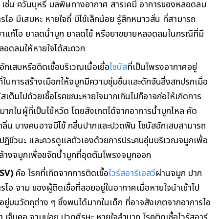
เช่น ควันบุหรี่ มลพิษทางอากาศ สารเคมี อาการของหลอดลม
อ มีเสมหะ หายใจถี่ มีไข้เล็กน้อย รู้สึกหนาวสั่น ที่สามารถ
าแก้ไอ ยาลดน้ำมูก ยาลดไข้ หรือยาขยายหลอดลมในกรณีที่มี
หลอดลมให้หายใจได้สะดวก
ักเสบหรือติดเชื้อบริเวณเนื้อเยื่อ
ไซนัส
ที่เป็นโพรงอากาศอยู่
ในการสร้างเมือกให้จมูกมีความชุ่มชื้นและดักจับสิ่งสกปรกเมื่อ
นัสเต็มไปด้วยเชื้อโรคขณะหายใจมากเกินไปก็อาจก่อให้เกิดการ
ด้มากในผู้ที่เป็นไข้หวัด โดยสังเกตได้จากอาการน้ำมูกไหล คัด
กลิ่น บางคนอาจมีไข้ กลิ่นปากและปวดฟัน ไซนัสอักเสบสามารถ
ปฏิชีวนะ และควรดูแลตัวเองด้วยการประคบอุ่นบริเวณจมูกเพื่อ
้างจมูกเพื่อขจัดน้ำมูกที่อุดตันโพรงจมูกออก
(RSV)
คือ โรคที่เกิดจากการติดเชื้อ
ไวรัสอาร์เอสวี
ผ่านจมูก ปาก
ไอ จาม ของผู้ติดเชื้อที่ลอยอยู่ในอากาศเมื่อหายใจนำเข้าไป
กอยู่บนวัตถุต่าง ๆ ซึ่งพบได้มากในเด็ก ที่อาจสังเกตจากอาการไอ
ต่ำ เจ็บคอ จามบ่อย ปวดศีรษะ หายใจลำบาก โรคติดเชื้อไวรัสอาร์