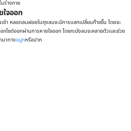
ะในร่างกาย
ายใจออก
จนเข้า หลอดลมฝอยในถุงลมจะมีการแลกเปลี่ยนก๊าซขึ้น โดยจะ
ออกไซด์ออกผ่านการหายใจออก โดยกะบังลมจะคลายตัวและช่วย
อกมาทาง
จมูก
หรือปาก