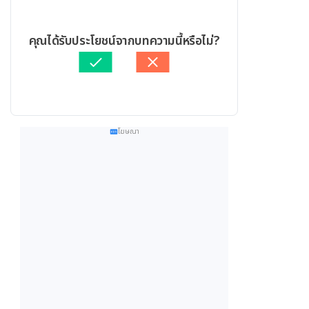
คุณได้รับประโยชน์จากบทความนี้หรือไม่?
โฆษณา