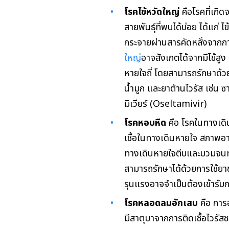
โรคไข้หวัดใหญ่
คือโรคที่เกิด
สายพันธุ์ที่พบได้บ่อย ได้แก่ 
กระจายผ่านสารคัดหลั่งจากก
ใหญ่
อาจสังเกตได้จากมีไข้สูง
หายใจถี่ โดยสามารถรักษาด้
น้ำมูก และยาต้านไวรัส เช่น 
มิเวียร์ (Oseltamivir)
โรคหอบหืด
คือ โรคในทางเดิ
เชื้อในทางเดินหายใจ สภาพอา
ทางเดินหายใจตีบและบวมจนทำใ
สามารถรักษาได้ด้วยการใช้ยา
รุนแรงอาจจำเป็นต้องเข้ารับ
โรคหลอดลมอักเสบ
คือ การอ
มีสาตุมาจากการติดเชื้อไวรัสชน