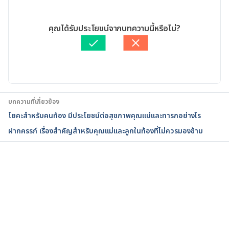
Signs and Symptoms of Multiple Pregnancy. 
01/04/2023
https://www.familyeducation.com/pregnancy/expe
เขียนโดย 
ทีม Hello คุณหมอ
คุณได้รับประโยชน์จากบทความนี้หรือไม่?
cting-multiples/signs-symptoms-multiple-
ตรวจสอบข้อมูลทางการแพทย์โดย
แพทย์หญิงรัชตภา นาเวศภูติ
pregnancy. Accessed March 14, 2022.
กร
อัปเดตโดย: 
สิฏฐิณิศา รัชตวโรทัย
Multiple Pregnancy. 
https://www.acog.org/womens-
health/faqs/multiple-pregnancy. Accessed March 
บทความที่เกี่ยวข้อง
14, 2022.
โยคะสำหรับคนท้อง มีประโยชน์ต่อสุขภาพคุณแม่และทารกอย่างไร
ฝากครรภ์ เรื่องสำคัญสำหรับคุณแม่และลูกในท้องที่ไม่ควรมองข้าม
Symptoms and Diagnosis of Multiple 
Pregnancy. https://www.urmc.rochester.edu/encycl
opedia/content.aspx?
contenttypeid=85&contentid=P08020. Accessed 
กำลังโหลด...
March 14, 2022.
Symptoms and Diagnosis of Multiple Pregnancy. 
https://www.stanfordchildrens.org/en/topic/defaul