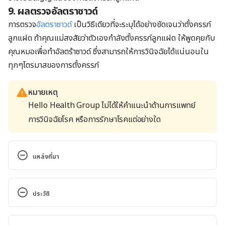
9. ผลตรวจอัลตราซาวด์
การตรวจ
อัลตราซาวด์
เป็นวิธีเดียวที่จะระบุได้อย่างชัดเจนว่าตั้งครรภ์
ลูกแฝด ถ้าคุณแม่สงสัยว่าตัวเองกำลังตั้งครรภ์ลูกแฝด ให้พูดคุยกับ
คุณหมอเพื่อทำอัลตร้าซาวด์
ซึ่งสามารถให้การวินิจฉัยได้แน่นอนใน
ทุกๆไตรมาสของการตั้งครรภ์
หมายเหตุ
Hello Health Group ไม่ได้ให้คำแนะนำด้านการแพทย์
การวินิจฉัยโรค หรือการรักษาโรคแต่อย่างใด
แหล่งที่มา
Twins Pregnancy Symptoms. 
http://americanpregnancy.org/multiples/symptom
ประวัติ
s-of-multiple-pregnancy/. Accessed March 14, 
2022.
เวอร์ชันปัจจุบัน