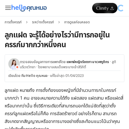
การตั้งครรภ์
ระหว่างตั้งครรภ์
การดูแลก่อนคลอด
ลูกแฝด จะรู้ได้อย่างไรว่ามีทารกอยู่ใน
ครรภ์มากกว่าหนึ่งคน
ตรวจสอบข้อมูลทางการแพทย์โดย
แพทย์หญิงรัชตภา นาเวศภูติกร
·
สูติ
นรีเวชวิทยา
·
โรงพยาบาลสมเด็จพระนางเจ้าสิริกิติ์
เขียนโดย
ทีม Hello คุณหมอ
·
แก้ไขล่าสุด 01/04/2023
ลูกแฝด หมายถึง การตั้งท้องของหญิงที่มีจำนวนทารกในครรภ์
มากกว่า 1 คน อาจจะหมายความได้ถึง แฝดสอง แฝดสาม หรือแฝดสี่
หรือมากกว่านั้น ซึ่งวิธีการเดียวที่สามารถบอกได้แน่ชัดที่สุดว่าตั้ง
ครรภ์ลูกแฝดหรือไม่ก็คือ การอัลตร้าซาวด์ อย่างไรก็ตาม สามารถ
สังเกตจากสัญญาณหรืออาการบางอย่างซึ่งสะท้อนแนวโน้มว่าคุณ