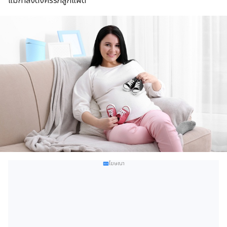
แม่กำลังตั้งครรภ์ลูกแฝด
โฆษณา