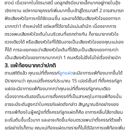
ซาวน์ เนื่อวจากในไตรมาสนี้ มดลูกยังมีขนาดเล็กมากอยู่ภายในอุ้ง
เชิงกราน
แต่หากอายุครรภ์เพิ่มมากขึ้นเข้าสู่ไตรมาสที่ 2 อาจสามารถ
ฟังเสียงหัวใจทารกได้ชัดเจนขึ้น และอาจได้ยินเสียงหัวใจของทารก
มากกว่า1 ตำแหน่งได้
แต่ผลที่ได้อาจไม่แม่นยำนัก เนื่องจากการ
ตรวจพบเสียงหัวใจเต้นในบริเวณที่แตกต่างกัน ก็อาจมาจากหัวใจ
ดวงเดียวได้ หรือเสียงหัวใจที่ได้ยินอาจเป็นเสียงหัวใจของคุณแม่เอง
ก็ได้ การจะแยกแยะว่าเสียงหัวใจเต้นที่ได้ยินเป็นเสียงของทารกว่า
เป็นเสียงหัวใจของทารกมากกว่า 1 คนหรือไม่จึงไม่ใช่เรื่องง่ายนัก
3. แพ้ท้องมากกว่าปกติ
ตามสถิติแล้ว คุณแม่ที่ตั้งครรภ์
ลูกแฝด
จะมีอาการแพ้ท้องมากขึ้นได้
มีรายงานว่า คุณแม่ตั้งครรภ์ประมาณ 15 เปอร์เซ็นต์ ที่ตั้งครรภ์ลูก
แฝดจะมีอาการแพ้ท้องมากกว่าคุณแม่ที่ตั้งครรภ์ลูกคนเดียว
เนื่องจากระดับฮอร์โมนการตั้งครรภ์ที่เป็นสาเหตุในการแพ้ท้องนั้น
อาจจะมีระดับสูงกว่าในครรภ์แฝดดังกล่าว
สัญญาณอีกอย่างของ
การแพ้ท้องในผู้หญิงที่ตั้งครรภ์ลูกแฝดก็คือ อาการคลื่นไส้อาเจียน
จะเริ่มต้นขึ้นเร็วมาก และอาจเกิดขึ้นก่อนตรวจพบว่าตั้งครรภ์ด้วยซ้ำ
แต่
อย่างไรก็ตาม
คุณแม่ท้องแฝดบางราย
ก็
ไม่ได้มีอาการแพ้ท้องเพิ่ม