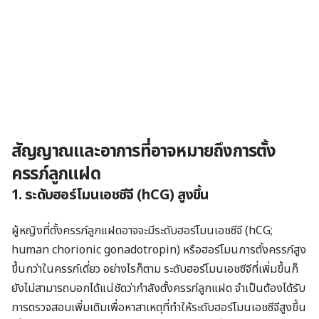
สัญญาณและอาการที่อาจหมายถึงการตั้ง
ครรภ์ลูกแฝด
1. ระดับฮอร์โมนเอชซีจี (hCG) สูงขึ้น
ผู้หญิงที่ตั้งครรภ์ลูกแฝด
อาจจะ
มีระดับฮอร์โมนเอชซีจี (hCG;
human chorionic gonadotropin) หรือฮอร์โมนการตั้งครรภ์สูง
ขึ้น
กว่าในครรภ์เดี่ยว
อย่างไรก็ตาม ระดับฮอร์โมนเอชซีจีที่เพิ่มขึ้นก็
ยังไม่สามารถบอกได้แน่ชัดว่ากำลังตั้งครรภ์ลูกแฝด จำเป็นต้องได้รับ
การตรวจสอบเพิ่มเติมเพื่อหาสาเหตุที่ทำให้ระดับฮอร์โมนเอชซีจีสูงขึ้น