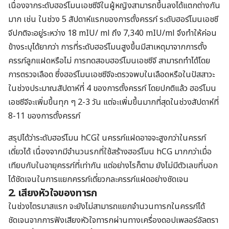
เนื่องจากระดับฮอร์โมนเอชซีจีในผู้หญิงสามารถขึ้นลงได้แตกต่างกัน
มาก เช่น ในช่วง 5 สัปดาห์แรกของการตั้งครรภ์ ระดับฮอร์โมนเอชซี
จีปกติจะอยู่ระหว่าง 18 mIU/ ml ถึง 7,340 mIU/ml จึงทำให้ค่อน
ข้างระบุได้ยากว่า การที่ระดับฮอร์โมนสูงขึ้นมีสาเหตุมาจากการตั้ง
ครรภ์ลูกแฝดหรือไม่ การทดสอบฮอร์โมนเอชซีจี สามารถทำได้โดย
การตรวจเลือด ซึ่งฮอร์โมนเอชซีจีจะตรวจพบในเลือดหรือในปัสสาวะ
ในช่วงประมาณสัปดาห์ที่
4
ของการตั้งครรภ์ โดยปกติแล้ว ฮอร์โมน
เอชซีจีจะเพิ่มขึ้นทุก ๆ 2-3 วัน แต่จะเพิ่มขึ้นมากที่สุดในช่วงสัปดาห์ที่
8-11 ของการตั้งครรภ์
สรุปได้ว่าระดับฮอร์โมน hCGใ นครรภ์แฝดอาจจะสูงกว่าในครรภ์
เดี่ยวได้ เนื่องจากมีจำนวนรกที่ใช้สร้างฮอร์โมน hCG มากกว่าเมื่อ
เทียบกับในอายุครรภ์ที่เท่ากัน แต่อย่างไรก็ตาม ยังไม่มีตัวเลขที่บอก
ได้ชัดเจนในการแยกครรภ์เดี่ยวกละครรภ์แฝดอย่างชัดเจน
2. เสียงหัวใจของทารก
ในช่วงไตรมาสแรก จะยังไม่สามารถแยกจำนวนทารกในครรภ์ได้
ชัดเจนจากการฟังเสียงหัวใจทารกผ่านทางเครื่องดอปเพลอร์อัลตรา