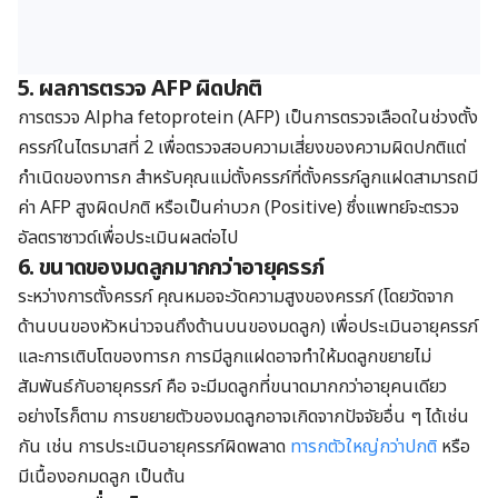
5. ผลการตรวจ AFP ผิดปกติ
การตรวจ Alpha fetoprotein (AFP) เป็นการตรวจเลือดในช่วงตั้ง
ครรภ์ในไตรมาสที่ 2 เพื่อตรวจสอบความเสี่ยงของความผิดปกติแต่
กำเนิดของทารก สำหรับคุณแม่ตั้งครรภ์ที่ตั้งครรภ์ลูกแฝดสามารถมี
ค่า AFP สูงผิดปกติ หรือเป็นค่าบวก (Positive) ซึ่งแพทย์จะตรวจ
อัลตราซาวด์เพื่อประเมินผลต่อไป
6.
ขนาดของมดลูก
มากกว่าอายุครรภ์
ระหว่างการตั้งครรภ์ คุณหมอจะวัดความสูงของครรภ์ (โดยวัดจาก
ด้านบนของหัวหน่าวจนถึงด้านบนของมดลูก) เพื่อประเมินอายุครรภ์
และการเติบโตของทารก การมีลูกแฝดอาจทำให้มดลูกขยาย
ไม่
สัมพันธ์กับอายุครรภ์ คือ จะมีมดลูกที่ขนาดมากกว่าอายุ
คนเดียว
อย่างไรก็ตาม การขยายตัวของมดลูกอาจเกิดจากปัจจัยอื่น ๆ ได้เช่น
กัน เช่น การประเมินอายุครรภ์ผิดพลาด
ทารกตัวใหญ่กว่าปกติ
หรือ
มีเนื้องอกมดลูก เป็นต้น